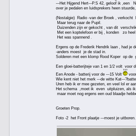
---Het Hijgend Hert---P.S 42, geloof ik ,een 
over je pedalen en luidsprekers heen stuurde,
(Nostalgie) Radio -van der Broek , verkocht he
Maar terug naar de Pupil.
Duizenden zijn er gekocht , van dit verschrik
Met een koptelefoon er bij , konden zo hee
Het was spannend .
Ergens op de Frederik Hendrik laan , had je de 
-anders moest je de stad in.
Solderen met een klomp Rood Koper op de ga
Een gloei-batterijteje van 1 en 1/2 volt voor
Een Anode - batterij voor de ---15 Volt
voor
Wie kent niet het merk ---de witte Kat---?batte
Uren heb ik er mee gezeten, en veel lol er aa
Het schema ,moet ik even uitpluizen, als ik 
maar moet nog ergens een oud blaadje hebb
Groeten Prop.
Foto -2 het Front plaatje ---moest je uitboren.