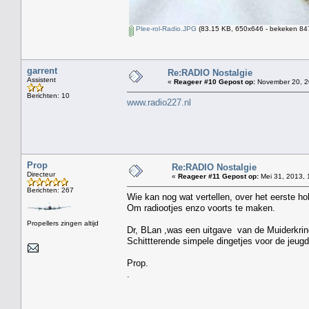
Plee-rol-Radio.JPG
(83.15 KB, 650x646 - bekeken 847
garrent
Re:RADIO Nostalgie
Assistent
«
Reageer #10 Gepost op:
November 20, 2
Berichten: 10
www.radio227.nl
Prop
Re:RADIO Nostalgie
Directeur
«
Reageer #11 Gepost op:
Mei 31, 2013, 
Berichten: 267
Wie kan nog wat vertellen, over het eerste ho
Om radiootjes enzo voorts te maken.
Propellers zingen altijd
Dr, BLan ,was een uitgave van de Muiderkring
Schittterende simpele dingetjes voor de jeugd
Prop.
.