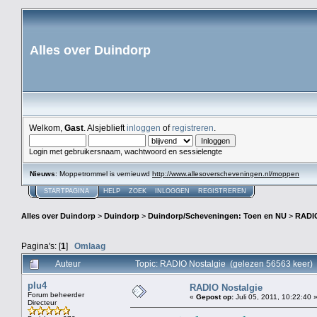
Alles over Duindorp
Welkom,
Gast
. Alsjeblieft
inloggen
of
registreren
.
Login met gebruikersnaam, wachtwoord en sessielengte
Nieuws
: Moppetrommel is vernieuwd
http://www.allesoverscheveningen.nl/moppen
STARTPAGINA
HELP
ZOEK
INLOGGEN
REGISTREREN
Alles over Duindorp
>
Duindorp
>
Duindorp/Scheveningen: Toen en NU
>
RADIO
Pagina's: [
1
]
Omlaag
Auteur
Topic: RADIO Nostalgie (gelezen 56563 keer)
plu4
RADIO Nostalgie
Forum beheerder
«
Gepost op:
Juli 05, 2011, 10:22:40 
Directeur