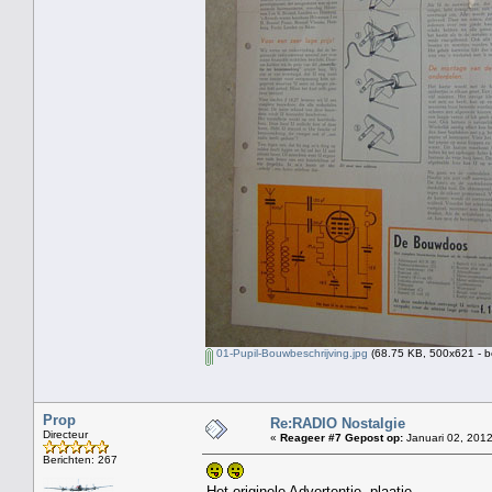
01-Pupil-Bouwbeschrijving.jpg
(68.75 KB, 500x621 - b
Prop
Re:RADIO Nostalgie
Directeur
«
Reageer #7 Gepost op:
Januari 02, 2012
Berichten: 267
Het originele Advertentie -plaatje.