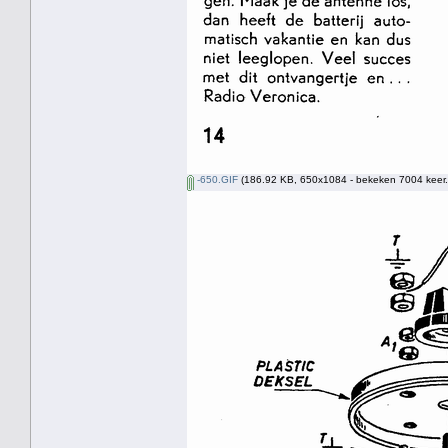
-650.GIF
(186.92 KB, 650x1084 - bekeken 7004 keer.