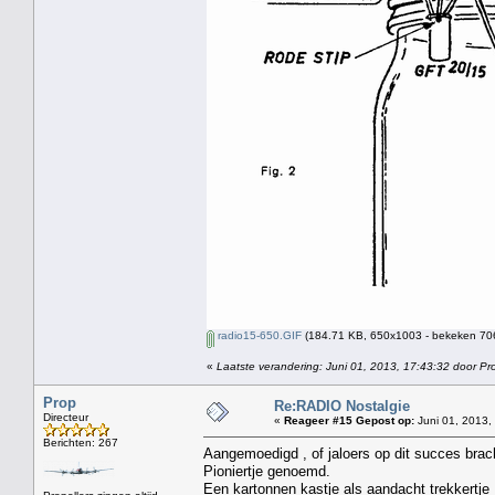
radio15-650.GIF
(184.71 KB, 650x1003 - bekeken 706
«
Laatste verandering: Juni 01, 2013, 17:43:32 door Pr
Prop
Re:RADIO Nostalgie
Directeur
«
Reageer #15 Gepost op:
Juni 01, 2013,
Berichten: 267
Aangemoedigd , of jaloers op dit succes brac
Pioniertje genoemd.
Een kartonnen kastje als aandacht trekkertje 