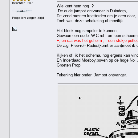
Berichten: 267
Wie kent hem nog ?
De oude jampot ontvanger,in Duindorp,
De zend masten knetterden om je oren daar,
Propellers zingen altijd
Toch was deze schakeling al moeilijk.
Het bleek nog simpeler te kunnen,
Gewoon een oude W.C-rol . en een scheermes
+, en dat was het geheim , --een stukje potloo
De z.g. Plee-rol- Radio.(komt er aan)moet ik
Kijken of ik het schema, nog ergens kan vin
En Inderdaad Moeboy,boven op de hoge Nol ,
Groeten Prop.
Tekening hier onder Jampot ontvanger.