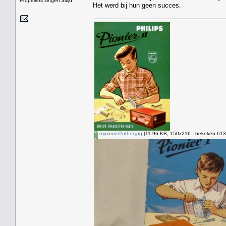
Propellers zingen altijd
Het werd bij hun geen succes.
mpionier2other.jpg
(11.96 KB, 150x216 - bekeken 6135