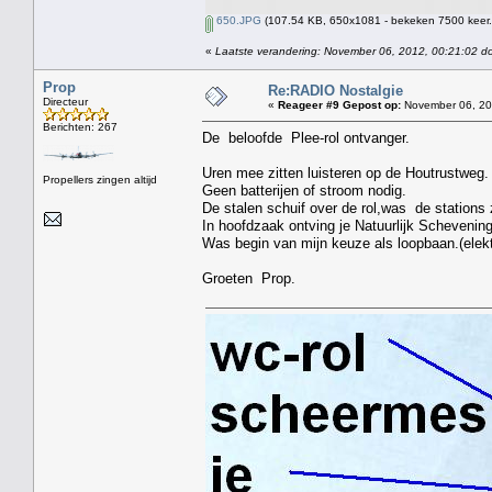
650.JPG
(107.54 KB, 650x1081 - bekeken 7500 keer.
«
Laatste verandering: November 06, 2012, 00:21:02 d
Prop
Re:RADIO Nostalgie
Directeur
«
Reageer #9 Gepost op:
November 06, 20
Berichten: 267
De beloofde Plee-rol ontvanger.
Uren mee zitten luisteren op de Houtrustweg.
Propellers zingen altijd
Geen batterijen of stroom nodig.
De stalen schuif over de rol,was de stations
In hoofdzaak ontving je Natuurlijk Schevenin
Was begin van mijn keuze als loopbaan.(elekt
Groeten Prop.