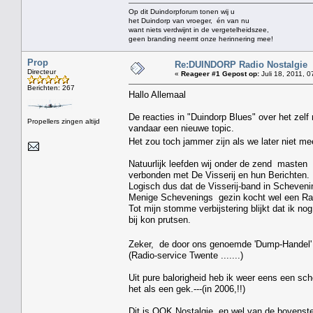
Op dit Duindorpforum tonen wij u
het Duindorp van vroeger, én van nu
want niets verdwijnt in de vergetelheidszee,
geen branding neemt onze herinnering mee!
Prop
Re:DUINDORP Radio Nostalgie
Directeur
«
Reageer #1 Gepost op:
Juli 18, 2011, 0
Berichten: 267
Hallo Allemaal
De reacties in "Duindorp Blues" over het zelf 
Propellers zingen altijd
vandaar een nieuwe topic.
Het zou toch jammer zijn als we later niet me
Natuurlijk leefden wij onder de zend masten
verbonden met De Visserij en hun Berichten.
Logisch dus dat de Visserij-band in Schevenin
Menige Schevenings gezin kocht wel een Radi
Tot mijn stomme verbijstering blijkt dat ik no
bij kon prutsen.
Zeker, de door ons genoemde 'Dump-Handel' ,
(Radio-service Twente .......)
Uit pure balorigheid heb ik weer eens een sc
het als een gek.---(in 2006,!!)
Dit is OOK Nostalgie, en wel van de bovenste