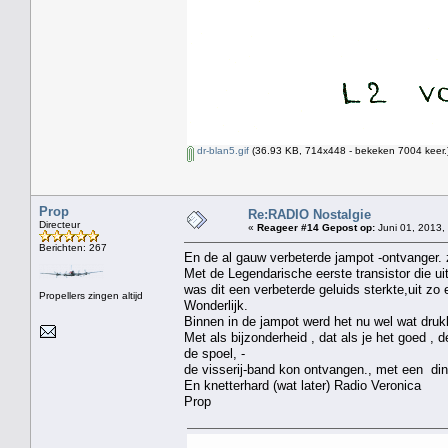
dr-blan5.gif
(36.93 KB, 714x448 - bekeken 7004 keer.
Prop
Re:RADIO Nostalgie
Directeur
«
Reageer #14 Gepost op:
Juni 01, 2013,
Berichten: 267
En de al gauw verbeterde jampot -ontvanger. 
Met de Legendarische eerste transistor die 
was dit een verbeterde geluids sterkte,uit zo e
Propellers zingen altijd
Wonderlijk.
Binnen in de jampot werd het nu wel wat drukk
Met als bijzonderheid , dat als je het goed ,
de spoel, -
de visserij-band kon ontvangen., met een ding
En knetterhard (wat later) Radio Veronica
Prop