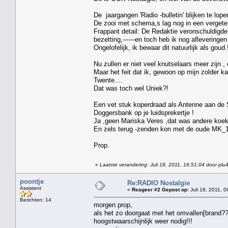
De jaargangen 'Radio -bulletin' blijken te lope
De zooi met schema,s lag nog in een vergeten
Frappant detail: De Redaktie veronschuldigde
bezetting,------en toch heb ik nog afleveringen
Ongelofelijk, ik bewaar dit natuurlijk als goud.
Nu zullen er niet veel knutselaars meer zijn ,
Maar het feit dat ik, gewoon op mijn zolder 
Twente....
Dat was toch wel Uniek?!
Een vet stuk koperdraad als Antenne aan de
Doggersbank op je luidsprekertje !
Ja ,geen Mariska Veres ,dat was andere koek
En zels terug -zenden kon met de oude MK_1
Prop.
«
Laatste verandering: Juli 18, 2011, 16:51:04 door plu
poontje
Re:RADIO Nostalgie
Assistent
«
Reageer #2 Gepost op:
Juli 18, 2011, 0
Berichten: 14
morgen prop,
als het zo doorgaat met het omvallen[brand?
hoogstwaarschijnlijk weer nodig!!!