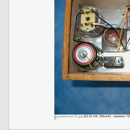
pupil-binnen-01.jpg
(62.81 KB, 589x442 - bekeken 789