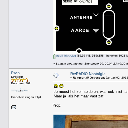
pupil_black.jpg
(35.57 KB, 535x358 - bekeken 8023 ke
«
Laatste verandering: September 20, 2014, 23:40:29 
Prop
Re:RADIO Nostalgie
Directeur
«
Reageer #5 Gepost op:
Januari 02, 2012
Berichten: 267
Je moest het zelf solderen, wat ook niet altij
Maar ja als het maar vast zat.
Propellers zingen altijd
Prop.