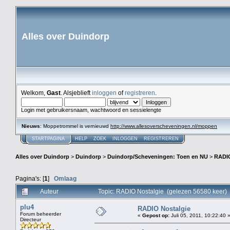
Alles over Duindorp
Welkom,
Gast
. Alsjeblieft
inloggen
of
registreren
.
Login met gebruikersnaam, wachtwoord en sessielengte
Nieuws
: Moppetrommel is vernieuwd
http://www.allesoverscheveningen.nl/moppen
STARTPAGINA
HELP
ZOEK
INLOGGEN
REGISTREREN
Alles over Duindorp
>
Duindorp
>
Duindorp/Scheveningen: Toen en NU
>
RADIO
Pagina's: [
1
]
Omlaag
Auteur
Topic: RADIO Nostalgie (gelezen 56580 keer)
plu4
RADIO Nostalgie
Forum beheerder
«
Gepost op:
Juli 05, 2011, 10:22:40 
Directeur