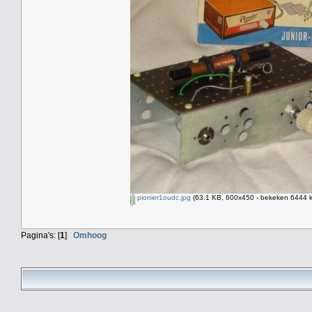
pionier1oudc.jpg
(63.1 KB, 600x450 - bekeken 6444 k
Pagina's: [
1
]
Omhoog