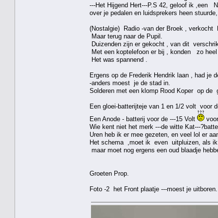
---Het Hijgend Hert---P.S 42, geloof ik ,een 
over je pedalen en luidsprekers heen stuurde,
(Nostalgie) Radio -van der Broek , verkocht he
Maar terug naar de Pupil.
Duizenden zijn er gekocht , van dit verschrik
Met een koptelefoon er bij , konden zo hee
Het was spannend .
Ergens op de Frederik Hendrik laan , had je de 
-anders moest je de stad in.
Solderen met een klomp Rood Koper op de ga
Een gloei-batterijteje van 1 en 1/2 volt voor
Een Anode - batterij voor de ---15 Volt
voor
Wie kent niet het merk ---de witte Kat---?batte
Uren heb ik er mee gezeten, en veel lol er aa
Het schema ,moet ik even uitpluizen, als ik 
maar moet nog ergens een oud blaadje hebb
Groeten Prop.
Foto -2 het Front plaatje ---moest je uitboren.