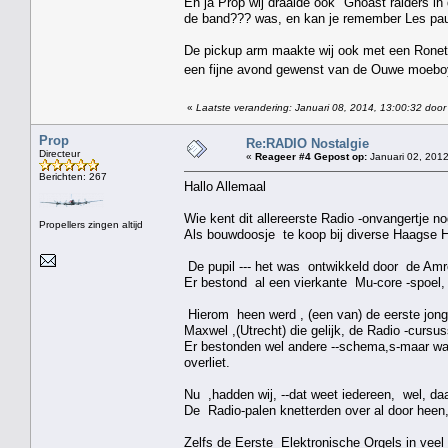
En ja Prop wij draaide ook "Ghoast raiders i
de band??? was, en kan je remember Les paul
De pickup arm maakte wij ook met een Ronet
een fijne avond gewenst van de Ouwe moeb
«
Laatste verandering: Januari 08, 2014, 13:00:32 door
Prop
Re:RADIO Nostalgie
Directeur
«
Reageer #4 Gepost op:
Januari 02, 2012
Berichten: 267
Hallo Allemaal
Wie kent dit allereerste Radio -onvangertje no
Propellers zingen altijd
Als bouwdoosje te koop bij diverse Haagse 
De pupil --- het was ontwikkeld door de Amr
Er bestond al een vierkante Mu-core -spoel, 
Hierom heen werd , (een van) de eerste jonge
Maxwel ,(Utrecht) die gelijk, de Radio -cursu
Er bestonden wel andere --schema,s-maar ware
overliet.
Nu ,hadden wij, --dat weet iedereen, wel, da
De Radio-palen knetterden over al door heen
Zelfs de Eerste Elektronische Orgels in vee