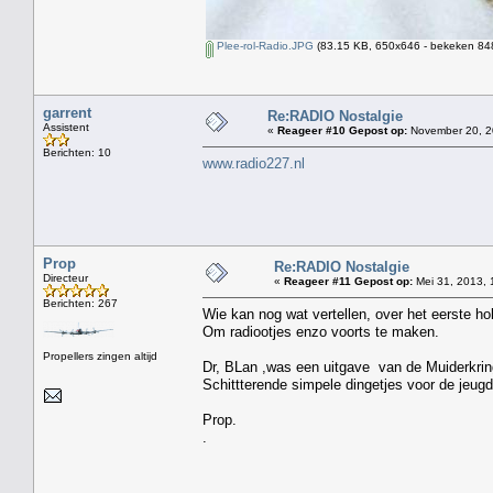
Plee-rol-Radio.JPG
(83.15 KB, 650x646 - bekeken 848
garrent
Re:RADIO Nostalgie
Assistent
«
Reageer #10 Gepost op:
November 20, 2
Berichten: 10
www.radio227.nl
Prop
Re:RADIO Nostalgie
Directeur
«
Reageer #11 Gepost op:
Mei 31, 2013, 
Berichten: 267
Wie kan nog wat vertellen, over het eerste ho
Om radiootjes enzo voorts te maken.
Propellers zingen altijd
Dr, BLan ,was een uitgave van de Muiderkring
Schittterende simpele dingetjes voor de jeugd
Prop.
.