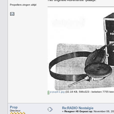
Propellers zingen altijd
p-pupil-1.jpg
(32.18 KB, 596x323 - bekeken 7755 keer
Prop
Re:RADIO Nostalgie
Directeur
«
Reageer #8 Gepost op:
November 06, 20