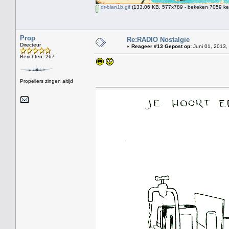
dr-blan1b.gif
(133.06 KB, 577x789 - bekeken 7059 kee
Prop
Re:RADIO Nostalgie
Directeur
«
Reageer #13 Gepost op:
Juni 01, 2013,
Berichten: 267
Propellers zingen altijd