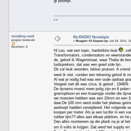
gr poontje.
c.v
moeboy-oud
Re:RADIO Nostalgie
jongste bediende
«
Reageer #3 Gepost op:
Juli 18, 2011, 2
Berichten: 6
Hi Leo, wat een topic, hardstikke leuk
, ze
Transformators, condensators en weerstanden,
de, geloof ik Wagenstraat, waar Thalia de bi
luidsprekers, dat was een goed side lijn..
Dit zal leuk woorden, lekker prutsen. A vriend 
weet ik niet, vonden een tekening geloof ik m
Al wat je nodig had was een oude opdraai gr
Vergeet niet dit was circa, ik geloof , 1948/9.
De dynamo moest meer polig zijn en 6 polen 
gramophoon en een kraampje verder die dynamo,
we moesten hebben was een 10mm en een 100
daar.De 100 mm werd onder het plateau geinst
aanloopt hadden verwijdered. Het volgende wa
koopen per meter. Als je een lucifer in een va
rubber lijm?? alles aan elkaar plakken, en he
Dan alles monteeren op die plank na je al h
om 6 volts te krijgen. Dat werd het supply en 