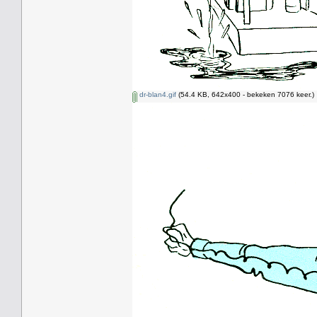
dr-blan4.gif
(54.4 KB, 642x400 - bekeken 7076 keer.)