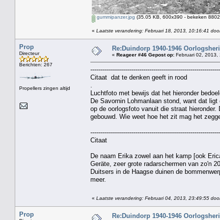
gummipanzer.jpg
(35.05 KB, 600x390 - bekeken 8802 
«
Laatste verandering: Februari 18, 2013, 10:16:41 door
Prop
Re:Duindorp 1940-1946 Oorlogsheri
Directeur
«
Reageer #46 Gepost op:
Februari 02, 2013,
Berichten: 267
------------------------------------------------------------------
Citaat dat te denken geeft in rood
.
Propellers zingen altijd
Luchtfoto met bewijs dat het hieronder bedoe
De Savornin Lohmanlaan stond, want dat ligt g
op de oorlogsfoto vanuit die straat hieronde
gebouwd. Wie weet hoe het zit mag het zegg
------------------------------------------------------------------
Citaat
De naam Erika zowel aan het kamp [ook Eri
Geräte, zeer grote radarschermen van zo'n 2
Duitsers in de Haagse duinen de bommenwerp
meer.
«
Laatste verandering: Februari 04, 2013, 23:49:55 doo
Prop
Re:Duindorp 1940-1946 Oorlogsheri