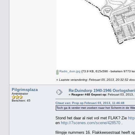
Radio_duin.jpg
(73.9 KB, 615x596 - bekeken 9773 kee
«
Laatste verandering: Februari 05, 2013, 20:32:52 doo
Pilgrimsplaza
Re:Duindorp 1940-1946 Oorlogsheri
Aministrator
«
Reageer #48 Gepost op:
Februari 03, 2013,
Berichten: 45
Citaat van: Prop op Februari 03, 2013, 11:46:48
Toch ga ik verder met zoeken naar het Scherm in de Wie
Stond het daar al niet vol met FLAK? Zie
htt
en
http://7scenes.com/scene/428570
.
filmpje nummers 16. Flakkeesestraat heeft op 