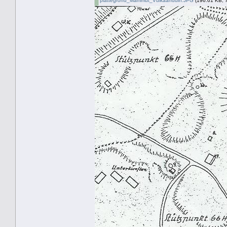
plattegrond_Mammut_Vulkaanduin.JPG
(196.61 KB, 7