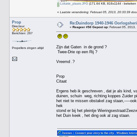
Lokatie_plaats.JPG
(171.64 KB, 816x1144 - bekeken 
«
Laatste verandering: Februari 05, 2013, 20:33:39 doo
Prop
Re:Duindorp 1940-1946 Oorlogsheri
Directeur
«
Reageer #50 Gepost op:
Februari 05, 2013,
Berichten: 267
Zijn dat Gaten in de grond ?
Propellers zingen altijd
Twee-Drie op een Rij ?
Vreemd .?
Prop
Citaat
Ergens heb ik geschreven , dat je als kind, va
duinen, schuin weg, richting koppes Zuider pi
het niet te missen obstakel zag staan,-----oo
hek
stond er bij het pleintje Wieringsestraat/Zeezw
het Duin keek , het ding ook al zag staan.