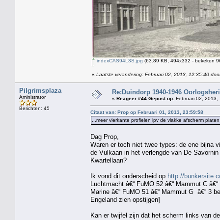
indexCAS94L3S.jpg
(63.89 KB, 494x332 - bekeken 96
«
Laatste verandering: Februari 02, 2013, 12:35:40 doo
Pilgrimsplaza
Re:Duindorp 1940-1946 Oorlogsheri
Aministrator
«
Reageer #44 Gepost op:
Februari 02, 2013,
Berichten: 45
Citaat van: Prop op Februari 01, 2013, 23:59:58
...meer vierkante profielen ipv de vlakke afscherm platen.
Dag Prop,
Waren er toch niet twee types: de ene bijna v
de Vulkaan in het verlengde van De Savornin
Kwartellaan?
Ik vond dit onderscheid op
http://bunkersite.
Luchtmacht â€“ FuMO 52 â€“ Mammut C â€“ 4
Marine â€“ FuMO 51 â€“ Mammut G â€“ 3 beto
Engeland zien opstijgen]
Kan er twijfel zijn dat het scherm links van d