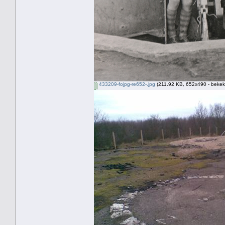
433209-fojpg-re652-.jpg
(211.92 KB, 652x490 - bekek