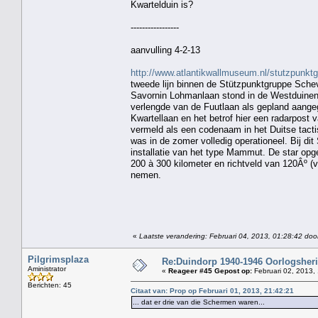
Kwartelduin is?
-----------------
aanvulling 4-2-13
http://www.atlantikwallmuseum.nl/stutzpunk
tweede lijn binnen de Stützpunktgruppe Sche
Savornin Lohmanlaan stond in de Westduinen n
verlengde van de Fuutlaan als gepland aangege
Kwartellaan en het betrof hier een radarpost 
vermeld als een codenaam in het Duitse tacti
was in de zomer volledig operationeel. Bij di
installatie van het type Mammut. De star opg
200 à 300 kilometer en richtveld van 120Âº (v
nemen.
«
Laatste verandering: Februari 04, 2013, 01:28:42 door
Pilgrimsplaza
Re:Duindorp 1940-1946 Oorlogsheri
Aministrator
«
Reageer #45 Gepost op:
Februari 02, 2013,
Berichten: 45
Citaat van: Prop op Februari 01, 2013, 21:42:21
... dat er drie van die Schermen waren...