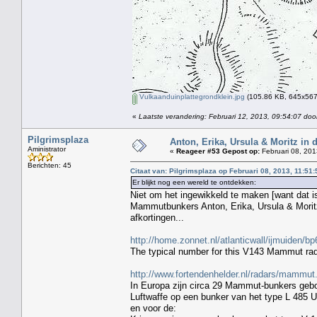
Vulkaanduinplattegrondklein.jpg
(105.86 KB, 645x567 
«
Laatste verandering: Februari 12, 2013, 09:54:07 door
Pilgrimsplaza
Anton, Erika, Ursula & Moritz in
Aministrator
«
Reageer #53 Gepost op:
Februari 08, 201
Berichten: 45
Citaat van: Pilgrimsplaza op Februari 08, 2013, 11:51:
Er blijkt nog een wereld te ontdekken:
Niet om het ingewikkeld te maken [want dat is
Mammutbunkers Anton, Erika, Ursula & Moritz
afkortingen...
http://home.zonnet.nl/atlanticwall/ijmuiden/b
The typical number for this V143 Mammut rad
http://www.fortendenhelder.nl/radars/mammut
In Europa zijn circa 29 Mammut-bunkers gebo
Luftwaffe op een bunker van het type L 485 
en voor de: