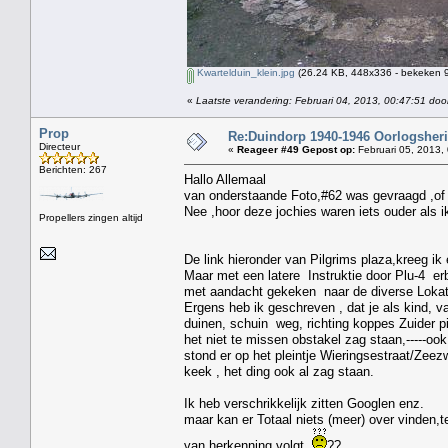
Kwartelduin_klein.jpg
(26.24 KB, 448x336 - bekeken 9
«
Laatste verandering: Februari 04, 2013, 00:47:51 door
Prop
Re:Duindorp 1940-1946 Oorlogsheri
Directeur
«
Reageer #49 Gepost op:
Februari 05, 2013,
Berichten: 267
Hallo Allemaal
van onderstaande Foto,#62 was gevraagd ,of i
Nee ,hoor deze jochies waren iets ouder als i
Propellers zingen altijd
De link hieronder van Pilgrims plaza,kreeg ik
Maar met een latere Instruktie door Plu-4 erb
met aandacht gekeken naar de diverse Lokat
Ergens heb ik geschreven , dat je als kind, va
duinen, schuin weg, richting koppes Zuider pi
het niet te missen obstakel zag staan,-----o
stond er op het pleintje Wieringsestraat/Zeezw
keek , het ding ook al zag staan.
Ik heb verschrikkelijk zitten Googlen enz.
maar kan er Totaal niets (meer) over vinden,te
van herkenning volgt.
??