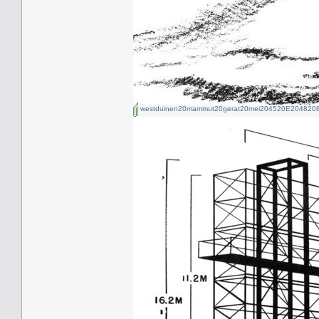
westduinen20mammut20gerat20mei204520E2048208