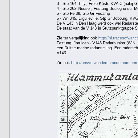
3 - Stp 164 'Tilly', Freie Küste KVA C (nabij 
4 - Stp 262 'Nessel', Festung Boulogne sur M
5 - Stp Fe 08, Stp Gr Fécamp
6 - Wn 345, Digulleville, Stp Gr Jobourg, KVG
De V 143 in Den Haag werd ook wel Radarst
De staat van de V 143 in Stützpunktgruppe Sc
Zie ter vergelijking ook
http://nl.tracesofwa
Festung IJmuiden - V143 Radarbunker (W.N. 
een Duitse marine radarstelling. Een radars
V143.
Zie ook
http://onsverwonderenrondomommen.b