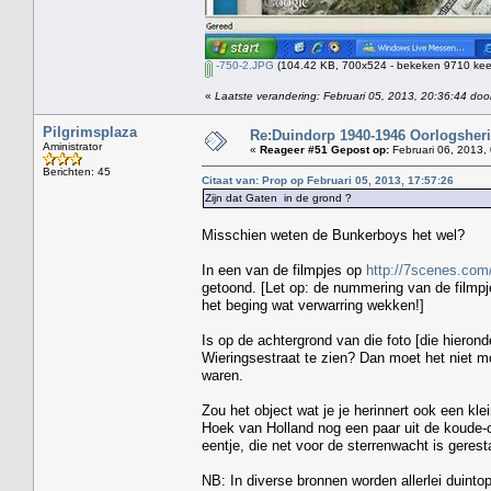
-750-2.JPG
(104.42 KB, 700x524 - bekeken 9710 keer
«
Laatste verandering: Februari 05, 2013, 20:36:44 doo
Pilgrimsplaza
Re:Duindorp 1940-1946 Oorlogsheri
Aministrator
«
Reageer #51 Gepost op:
Februari 06, 2013,
Berichten: 45
Citaat van: Prop op Februari 05, 2013, 17:57:26
Zijn dat Gaten in de grond ?
Misschien weten de Bunkerboys het wel?
In een van de filmpjes op
http://7scenes.co
getoond. [Let op: de nummering van de filmpje
het beging wat verwarring wekken!]
Is op de achtergrond van die foto [die hieronde
Wieringsestraat te zien? Dan moet het niet mo
waren.
Zou het object wat je je herinnert ook een kl
Hoek van Holland nog een paar uit de koude-o
eentje, die net voor de sterrenwacht is geres
NB: In diverse bronnen worden allerlei duint