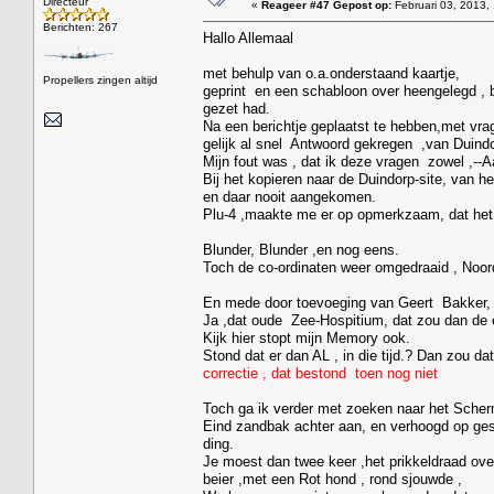
Directeur
«
Reageer #47 Gepost op:
Februari 03, 2013,
Berichten: 267
Hallo Allemaal
met behulp van o.a.onderstaand kaartje,
Propellers zingen altijd
geprint en een schabloon over heengelegd , b
gezet had.
Na een berichtje geplaatst te hebben,met vra
gelijk al snel Antwoord gekregen ,van Duindor
Mijn fout was , dat ik deze vragen zowel ,--A
Bij het kopieren naar de Duindorp-site, van he
en daar nooit aangekomen.
Plu-4 ,maakte me er op opmerkzaam, dat het
Blunder, Blunder ,en nog eens.
Toch de co-ordinaten weer omgedraaid , Noord
En mede door toevoeging van Geert Bakker, /P
Ja ,dat oude Zee-Hospitium, dat zou dan de 
Kijk hier stopt mijn Memory ook.
Stond dat er dan AL , in die tijd.? Dan zou da
correctie , dat bestond toen nog niet
Toch ga ik verder met zoeken naar het Scherm
Eind zandbak achter aan, en verhoogd op gest
ding.
Je moest dan twee keer ,het prikkeldraad ove
beier ,met een Rot hond , rond sjouwde ,