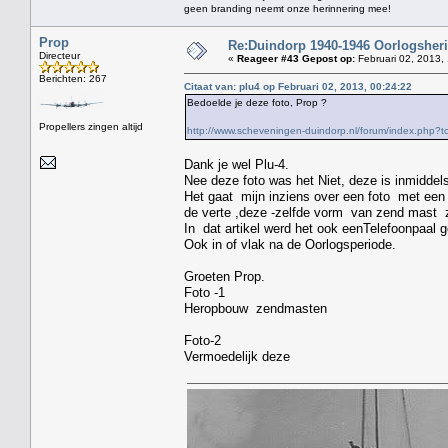
geen branding neemt onze herinnering mee!
Prop
Re:Duindorp 1940-1946 Oorlogsheri
Directeur
«
Reageer #43 Gepost op:
Februari 02, 2013,
Berichten: 267
Citaat van: plu4 op Februari 02, 2013, 00:24:22
Bedoelde je deze foto, Prop ?
Propellers zingen altijd
http://www.scheveningen-duindorp.nl/forum/index.ph
Dank je wel Plu-4.
Nee deze foto was het Niet, deze is inmiddels
Het gaat mijn inziens over een foto met een 
de verte ,deze -zelfde vorm van zend mast z
In dat artikel werd het ook eenTelefoonpaal
Ook in of vlak na de Oorlogsperiode.
Groeten Prop.
Foto -1
Heropbouw zendmasten
Foto-2
Vermoedelijk deze