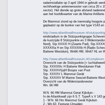
radarinstallatie op 3 april 1944 in gebruik w
rechthoekige antennerooster van circa 20 x 1
sector). Het diende op grote afstand nadere
aan het hoofdkwartier van de Marine Artillerie
De Mammut stond op de toenmalig hoogste pu
geplaatst op de bunker van het type V143 en 
http://www.atlantikwallmuseum.nl/stutzpunkt
eindstadium in de Stützpunktgruppe Scheven
de kustzijde 8 Stützpunkte en 3 Widerstands
Nord), Stp XXXXI H (Zwarte Pad), Stp XXXXI
XXXXIIIa H en Stp XXXXIIIb H (Radio Scheve
Batterie Westduin), Wn66 HM, Wn67 HL en 
http://www.atlantikwallmuseum.nl/complexen.
Overzicht van de Stützpunkte [= luchtafweerba
Stp. XXXXIIIc H Batterie Westduinen Flak
Stp. XXXXVI(a)H Bosjes van Poot
Stp. XXXXV L Mammut Gerät
Stp. XXXXIV M Marine Seeziel-Batterie West
Overzicht van de Widerstandsnester
Wn. 66 HM
W.N. 66 HM Mammut Gerat Kijkduin -
In de Atlantikwall zijn 6 S.T. TypeÂ´s V 143 
1 - W.N. 66 Hm Mammut Gerät Kijkduin
2 - Wn 63, Festung IJmuiden