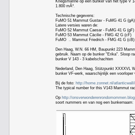
Kriegsmarine op een bunker van het type V 1
1.800 mÂ³.
Technische gegevens:
FuMO 51 Mammut Gustav - FuMG 41 G (gA)
Latere versies waren de:
FuMO 52 Mammut Caesar - FuMG 41 G (gF)
FuMO 53 Mammut Cäcilie - FMG 42 G (cF)
FuMO .. Mammut Friedrich - FMG 41 G (cB)
Den Haag, W.N. 66 HM, Baupunkt 223 Mammutg
gebruik. Naam op de bunker "Erika". Sloop r
bunker V 143 - 3 kabelschachten
Nederland, Den Haag, Stützpunkt XXXXVL Wes
bunker VF-werk, waarschijnlijk een voorloper
Bij de foto:
http://home.zonnet.nl/atlanticwal
The typical number for this V143 Mammut rad
Op
http://onsverwonderenrondomommen.blogs
soort nummers en van nog een bunkernaam: U