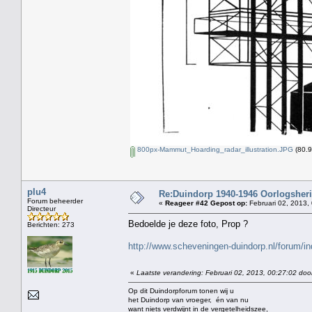
800px-Mammut_Hoarding_radar_illustration.JPG
(80.9
plu4
Re:Duindorp 1940-1946 Oorlogsheri
Forum beheerder
«
Reageer #42 Gepost op:
Februari 02, 2013,
Directeur
Bedoelde je deze foto, Prop ?
Berichten: 273
http://www.scheveningen-duindorp.nl/forum
«
Laatste verandering: Februari 02, 2013, 00:27:02 doo
Op dit Duindorpforum tonen wij u
het Duindorp van vroeger, én van nu
want niets verdwijnt in de vergetelheidszee,