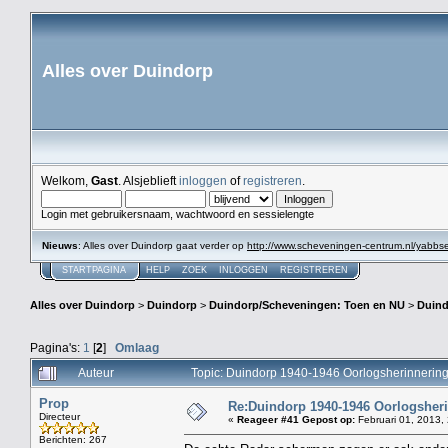
Alles over Duindorp
Welkom,
Gast
. Alsjeblieft
inloggen
of
registreren
.
Login met gebruikersnaam, wachtwoord en sessielengte
Nieuws
: Alles over Duindorp gaat verder op
http://www.scheveningen-centrum.nl/yabb
STARTPAGINA
HELP
ZOEK
INLOGGEN
REGISTREREN
Alles over Duindorp
>
Duindorp
>
Duindorp/Scheveningen: Toen en NU
>
Duind
Pagina's:
1
[
2
]
Omlaag
Auteur
Topic: Duindorp 1940-1946 Oorlogsherinnering
Prop
Re:Duindorp 1940-1946 Oorlogsheri
Directeur
«
Reageer #41 Gepost op:
Februari 01, 2013,
Berichten: 267