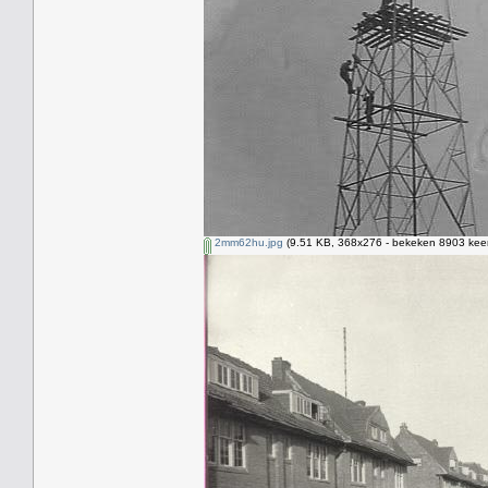
2mm62hu.jpg
(9.51 KB, 368x276 - bekeken 8903 keer