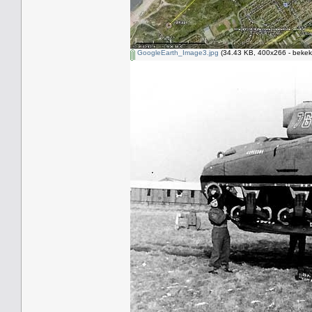
GoogleEarth_Image3.jpg
(34.43 KB, 400x266 - bekek