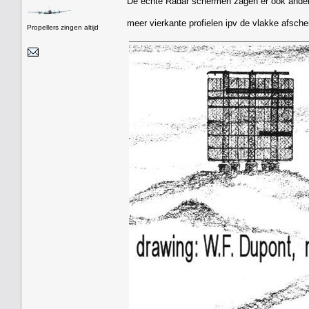
De echte Radar schermen zagen er ook ander
meer vierkante profielen ipv de vlakke afsch
Propellers zingen altijd