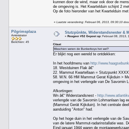
kunnen door de wind, maar ook door de mens, 
de omgeving is. Het Kwartelduin schijnt 2 mete
Op de foto hieronder van het Kwartelduin met
«
Laatste verandering: Februari 06, 2013, 09:30:10 door
Pilgrimsplaza
Stutzpünkte, Widerstandsnester & 
Aministrator
«
Reageer #52 Gepost op:
Februari 08, 2013, 
Berichten: 45
Citaat
Misschien weten de Bunkerboys het wel?
Er blijkt nog een wereld te ontdekken:
In het hoofdmenu van
http://www.haagsebun
18. Westduinen Flak â€“
22. Mammut Kwartellaan = Stutzpunkt XXXX
58. W.N. 66 HM Mammut Gerat Kijkduin > Men
omgeving in het verlengde van De Savornin 
Afkortingen:
Wn â€“ Widerstandsnest -
http://www.atlant
verlengde van de Savornin Lohmanlaan lag e
(Mammut Gerät Kijkduin). In het centrale dee
aanduiding "Anton" had.
Op het hoge duin in het verlengde van de Savo
van de latere Mammut-radarinstallatie was. 
Eind januari 1944 waren de montagewerkzaam