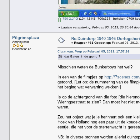
-750-2.JPG
(104.42 KB, 700x524 - bekeken 9709 keer
«
Laatste verandering: Februari 05, 2013, 20:36:44 doo
Pilgrimsplaza
Re:Duindorp 1940-1946 Oorlogsheri
Aministrator
«
Reageer #51 Gepost op:
Februari 06, 2013,
Berichten: 45
Citaat van: Prop op Februari 05, 2013, 17:57:26
Zijn dat Gaten in de grond ?
Misschien weten de Bunkerboys het wel?
In een van de filmpjes op
http://7scenes.co
getoond. [Let op: de nummering van de filmpje
het beging wat verwarring wekken!]
Is op de achtergrond van die foto [die hieronde
Wieringsestraat te zien? Dan moet het niet mo
waren.
Zou het object wat je je herinnert ook een kl
Hoek van Holland nog een paar uit de koude-o
eentje, die net voor de sterrenwacht is geres
NB: In diverse bronnen worden allerlei duint