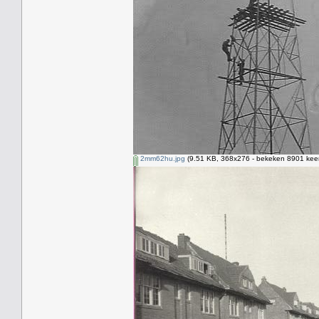
2mm62hu.jpg
(9.51 KB, 368x276 - bekeken 8901 keer