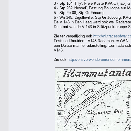
3 - Stp 164 'Tilly', Freie Küste KVA C (nabij 
4 - Stp 262 'Nessel', Festung Boulogne sur M
5 - Stp Fe 08, Stp Gr Fécamp
6 - Wn 345, Digulleville, Stp Gr Jobourg, KVG
De V 143 in Den Haag werd ook wel Radarst
De staat van de V 143 in Stützpunktgruppe Sc
Zie ter vergelijking ook
http://nl.tracesofwa
Festung IJmuiden - V143 Radarbunker (W.N. 
een Duitse marine radarstelling. Een radars
V143.
Zie ook
http://onsverwonderenrondomommen.b