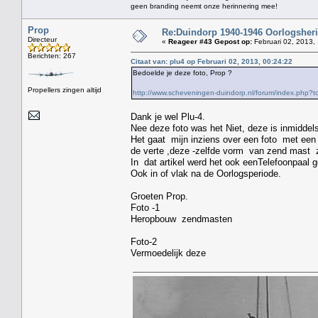
geen branding neemt onze herinnering mee!
Prop
Re:Duindorp 1940-1946 Oorlogsheri
Directeur
«
Reageer #43 Gepost op:
Februari 02, 2013,
Berichten: 267
Citaat van: plu4 op Februari 02, 2013, 00:24:22
Bedoelde je deze foto, Prop ?
Propellers zingen altijd
http://www.scheveningen-duindorp.nl/forum/index.ph
Dank je wel Plu-4.
Nee deze foto was het Niet, deze is inmiddels
Het gaat mijn inziens over een foto met een 
de verte ,deze -zelfde vorm van zend mast z
In dat artikel werd het ook eenTelefoonpaal
Ook in of vlak na de Oorlogsperiode.
Groeten Prop.
Foto -1
Heropbouw zendmasten
Foto-2
Vermoedelijk deze