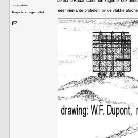
De echte Radar schermen zagen er ook ander
meer vierkante profielen ipv de vlakke afsch
Propellers zingen altijd