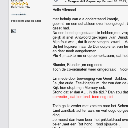
Directeur
«
Reageer #47 Gepost op:
Februari 03, 2013,
Berichten: 267
Hallo Allemaal
met behulp van o.a.onderstaand kaartje,
Propellers zingen altijd
geprint en een schabloon over heengelegd , b
gezet had.
Na een berichtje geplaatst te hebben,met vra
gelijk al snel Antwoord gekregen ,van Duindor
Mijn fout was , dat ik deze vragen zowel ,--A
Bij het kopieren naar de Duindorp-site, van he
en daar nooit aangekomen.
Plu-4 ,maakte me er op opmerkzaam, dat het
Blunder, Blunder ,en nog eens.
Toch de co-ordinaten weer omgedraaid , Noord
En mede door toevoeging van Geert Bakker, /P
Ja ,dat oude Zee-Hospitium, dat zou dan de 
Kijk hier stopt mijn Memory ook.
Stond dat er dan AL , in die tijd.? Dan zou da
correctie , dat bestond toen nog niet
Toch ga ik verder met zoeken naar het Scherm
Eind zandbak achter aan, en verhoogd op gest
ding.
Je moest dan twee keer ,het prikkeldraad ove
beier ,met een Rot hond , rond sjouwde ,