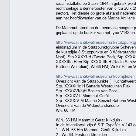
radarinstallatie op 3 april 1944 in gebruik w
rechthoekige antennerooster van circa 20 x 1
sector). Het diende op grote afstand nadere
aan het hoofdkwartier van de Marine Artillerie
De Mammut stond op de toenmalig hoogste pu
geplaatst op de bunker van het type V143 en 
http://www.atlantikwallmuseum.nl/stutzpunkt
eindstadium in de Stützpunktgruppe Scheven
de kustzijde 8 Stützpunkte en 3 Widerstands
Nord), Stp XXXXI H (Zwarte Pad), Stp XXXXI
XXXXIIIa H en Stp XXXXIIIb H (Radio Scheve
Batterie Westduin), Wn66 HM, Wn67 HL en 
http://www.atlantikwallmuseum.nl/complexen.
Overzicht van de Stützpunkte [= luchtafweerba
Stp. XXXXIIIc H Batterie Westduinen Flak
Stp. XXXXVI(a)H Bosjes van Poot
Stp. XXXXV L Mammut Gerät
Stp. XXXXIV M Marine Seeziel-Batterie West
Overzicht van de Widerstandsnester
Wn. 66 HM
W.N. 66 HM Mammut Gerat Kijkduin -
In de Atlantikwall zijn 6 S.T. TypeÂ´s V 143 
1 - W.N. 66 Hm Mammut Gerät Kijkduin
2 - Wn 63, Festung IJmuiden