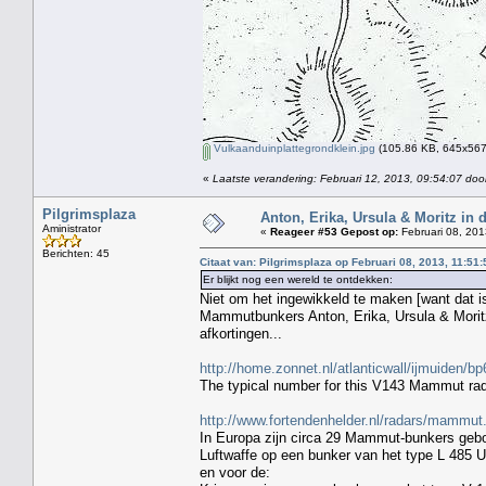
Vulkaanduinplattegrondklein.jpg
(105.86 KB, 645x567 
«
Laatste verandering: Februari 12, 2013, 09:54:07 door
Pilgrimsplaza
Anton, Erika, Ursula & Moritz in
Aministrator
«
Reageer #53 Gepost op:
Februari 08, 201
Berichten: 45
Citaat van: Pilgrimsplaza op Februari 08, 2013, 11:51:
Er blijkt nog een wereld te ontdekken:
Niet om het ingewikkeld te maken [want dat is
Mammutbunkers Anton, Erika, Ursula & Moritz
afkortingen...
http://home.zonnet.nl/atlanticwall/ijmuiden/b
The typical number for this V143 Mammut rad
http://www.fortendenhelder.nl/radars/mammut
In Europa zijn circa 29 Mammut-bunkers gebo
Luftwaffe op een bunker van het type L 485 
en voor de: