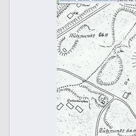
plattegrond_Mammut_Vulkaanduin.JPG
(196.61 KB, 7