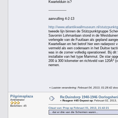
Kwartelduin is?
-----------------
aanvulling 4-2-13
http://www.atlantikwallmuseum.nl/stutzpunk
tweede lijn binnen de Stützpunktgruppe Sche
Savornin Lohmanlaan stond in de Westduinen n
verlengde van de Fuutlaan als gepland aangege
Kwartellaan en het betrof hier een radarpost 
vermeld als een codenaam in het Duitse tacti
was in de zomer volledig operationeel. Bij di
installatie van het type Mammut. De star opg
200 à 300 kilometer en richtveld van 120Âº (v
nemen.
«
Laatste verandering: Februari 04, 2013, 01:28:42 door
Pilgrimsplaza
Re:Duindorp 1940-1946 Oorlogsheri
Aministrator
«
Reageer #45 Gepost op:
Februari 02, 2013,
Berichten: 45
Citaat van: Prop op Februari 01, 2013, 21:42:21
... dat er drie van die Schermen waren...