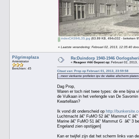
indexCAS94L3S.jpg
(63.89 KB, 494x332 - bekeken 95
«
Laatste verandering: Februari 02, 2013, 12:35:40 doo
Pilgrimsplaza
Re:Duindorp 1940-1946 Oorlogsheri
Aministrator
«
Reageer #44 Gepost op:
Februari 02, 2013,
Berichten: 45
Citaat van: Prop op Februari 01, 2013, 23:59:58
...meer vierkante profielen ipv de vlakke afscherm platen.
Dag Prop,
Waren er toch niet twee types: de ene bijna v
de Vulkaan in het verlengde van De Savornin
Kwartellaan?
Ik vond dit onderscheid op
http://bunkersite.
Luchtmacht â€“ FuMO 52 â€“ Mammut C â€“ 4
Marine â€“ FuMO 51 â€“ Mammut G â€“ 3 beto
Engeland zien opstijgen]
Kan er twijfel zijn dat het scherm links van d