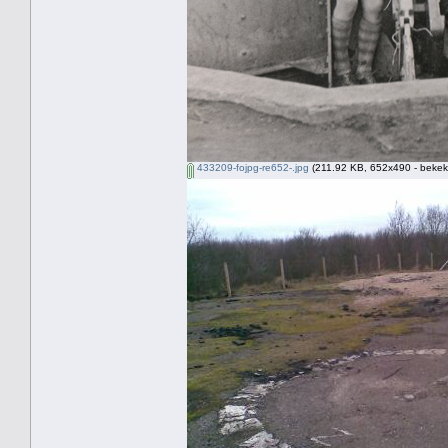
433209-fojpg-re652-.jpg
(211.92 KB, 652x490 - bekek