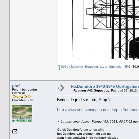
800px-Mammut_Hoarding_radar_illustration.JPG
(80.9
plu4
Re:Duindorp 1940-1946 Oorlogsheri
Forum beheerder
«
Reageer #42 Gepost op:
Februari 02, 2013,
Directeur
Bedoelde je deze foto, Prop ?
Berichten: 273
http://www.scheveningen-duindorp.nl/forum
«
Laatste verandering: Februari 02, 2013, 00:27:02 doo
Op dit Duindorpforum tonen wij u
het Duindorp van vroeger, én van nu
want niets verdwijnt in de vergetelheidszee,