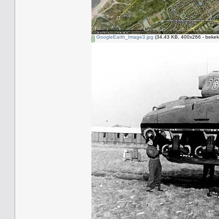
GoogleEarth_Image3.jpg
(34.43 KB, 400x266 - bekek