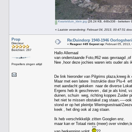
Kwartelduin_klein.jpg
(26.24 KB, 448x336 - bekeken 9
«
Laatste verandering: Februari 04, 2013, 00:47:51 door
Prop
Re:Duindorp 1940-1946 Oorlogsheri
Directeur
«
Reageer #49 Gepost op:
Februari 05, 2013,
Berichten: 267
Hallo Allemaal
van onderstaande Foto,#62 was gevraagd ,of i
Nee ,hoor deze jochies waren iets ouder als i
Propellers zingen altijd
De link hieronder van Pilgrims plaza,kreeg ik
Maar met een latere Instruktie door Plu-4 erb
met aandacht gekeken naar de diverse Lokat
Ergens heb ik geschreven , dat je als kind, va
duinen, schuin weg, richting koppes Zuider pi
het niet te missen obstakel zag staan,-----o
stond er op het pleintje Wieringsestraat/Zeezw
keek , het ding ook al zag staan.
Ik heb verschrikkelijk zitten Googlen enz.
maar kan er Totaal niets (meer) over vinden,te
van herkenning volgt.
??