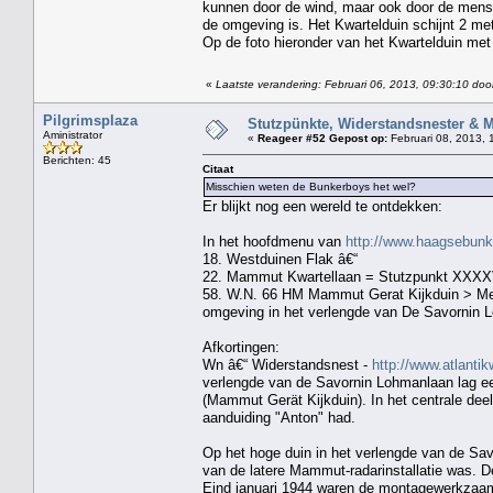
kunnen door de wind, maar ook door de mens, 
de omgeving is. Het Kwartelduin schijnt 2 mete
Op de foto hieronder van het Kwartelduin met
«
Laatste verandering: Februari 06, 2013, 09:30:10 door
Pilgrimsplaza
Stutzpünkte, Widerstandsnester & 
Aministrator
«
Reageer #52 Gepost op:
Februari 08, 2013, 
Berichten: 45
Citaat
Misschien weten de Bunkerboys het wel?
Er blijkt nog een wereld te ontdekken:
In het hoofdmenu van
http://www.haagsebun
18. Westduinen Flak â€“
22. Mammut Kwartellaan = Stutzpunkt XXXX
58. W.N. 66 HM Mammut Gerat Kijkduin > Men
omgeving in het verlengde van De Savornin 
Afkortingen:
Wn â€“ Widerstandsnest -
http://www.atlant
verlengde van de Savornin Lohmanlaan lag e
(Mammut Gerät Kijkduin). In het centrale dee
aanduiding "Anton" had.
Op het hoge duin in het verlengde van de Savo
van de latere Mammut-radarinstallatie was. 
Eind januari 1944 waren de montagewerkzaam