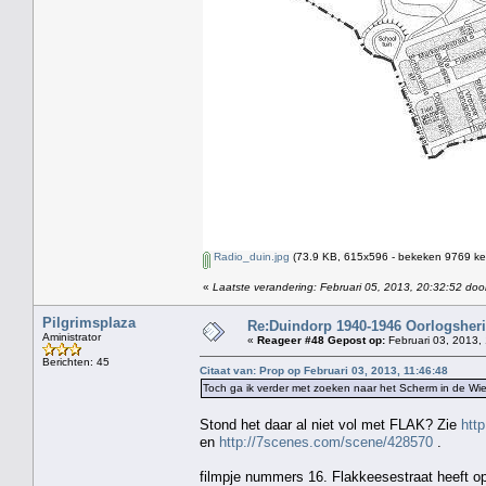
Radio_duin.jpg
(73.9 KB, 615x596 - bekeken 9769 kee
«
Laatste verandering: Februari 05, 2013, 20:32:52 doo
Pilgrimsplaza
Re:Duindorp 1940-1946 Oorlogsheri
Aministrator
«
Reageer #48 Gepost op:
Februari 03, 2013,
Berichten: 45
Citaat van: Prop op Februari 03, 2013, 11:46:48
Toch ga ik verder met zoeken naar het Scherm in de Wie
Stond het daar al niet vol met FLAK? Zie
htt
en
http://7scenes.com/scene/428570
.
filmpje nummers 16. Flakkeesestraat heeft op 