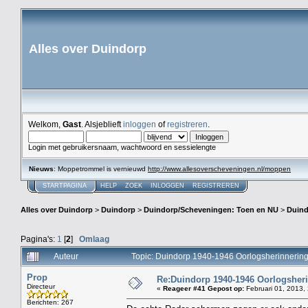
Alles over Duindorp
Welkom,
Gast
. Alsjeblieft
inloggen
of
registreren
.
Login met gebruikersnaam, wachtwoord en sessielengte
Nieuws
: Moppetrommel is vernieuwd
http://www.allesoverscheveningen.nl/moppen
STARTPAGINA
HELP
ZOEK
INLOGGEN
REGISTREREN
Alles over Duindorp
>
Duindorp
>
Duindorp/Scheveningen: Toen en NU
>
Duind
Pagina's:
1
[
2
]
Omlaag
Auteur
Topic: Duindorp 1940-1946 Oorlogsherinnering
Prop
Re:Duindorp 1940-1946 Oorlogsheri
Directeur
«
Reageer #41 Gepost op:
Februari 01, 2013,
Berichten: 267