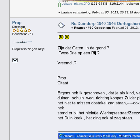
Lokatie_plaats.JPG
(171.64 KB, 816x1144 - bekeken 
«
Laatste verandering: Februari 05, 2013, 20:33:39 doo
Prop
Re:Duindorp 1940-1946 Oorlogsheri
Directeur
«
Reageer #50 Gepost op:
Februari 05, 2013,
Berichten: 267
Zijn dat Gaten in de grond ?
Propellers zingen altijd
Twee-Drie op een Rij ?
Vreemd .?
Prop
Citaat
Ergens heb ik geschreven , dat je als kind, va
duinen, schuin weg, richting koppes Zuider pi
het niet te missen obstakel zag staan,-----oo
hek
stond er bij het pleintje Wieringsestraat/Zeezw
het Duin keek , het ding ook al zag staan.