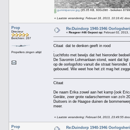
gummipanzer.jpg
(35.05 KB, 600x390 - bekeken 8799 
«
Laatste verandering: Februari 18, 2013, 10:16:41 door
Prop
Re:Duindorp 1940-1946 Oorlogsheri
Directeur
«
Reageer #46 Gepost op:
Februari 02, 2013,
Berichten: 267
------------------------------------------------------------------
Citaat dat te denken geeft in rood
.
Propellers zingen altijd
Luchtfoto met bewijs dat het hieronder bedoe
De Savornin Lohmanlaan stond, want dat ligt g
op de oorlogsfoto vanuit die straat hieronde
gebouwd. Wie weet hoe het zit mag het zegg
------------------------------------------------------------------
Citaat
De naam Erika zowel aan het kamp [ook Eri
Geräte, zeer grote radarschermen van zo'n 2
Duitsers in de Haagse duinen de bommenwerp
meer.
«
Laatste verandering: Februari 04, 2013, 23:49:55 doo
Prop
Re:Duindorp 1940-1946 Oorlogsheri