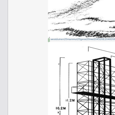
westduinen20mammut20gerat20mei204520E2048208