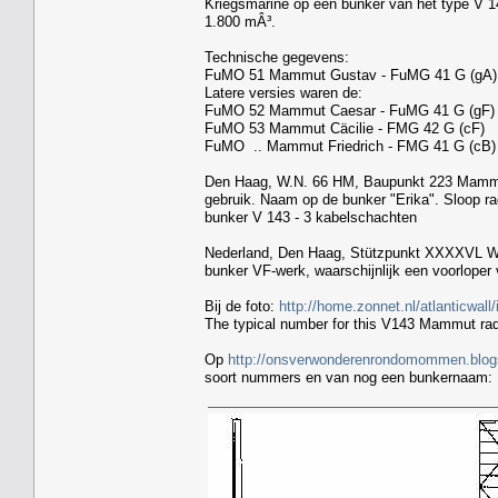
Kriegsmarine op een bunker van het type V 1
1.800 mÂ³.
Technische gegevens:
FuMO 51 Mammut Gustav - FuMG 41 G (gA)
Latere versies waren de:
FuMO 52 Mammut Caesar - FuMG 41 G (gF)
FuMO 53 Mammut Cäcilie - FMG 42 G (cF)
FuMO .. Mammut Friedrich - FMG 41 G (cB)
Den Haag, W.N. 66 HM, Baupunkt 223 Mammutg
gebruik. Naam op de bunker "Erika". Sloop r
bunker V 143 - 3 kabelschachten
Nederland, Den Haag, Stützpunkt XXXXVL Wes
bunker VF-werk, waarschijnlijk een voorloper
Bij de foto:
http://home.zonnet.nl/atlanticwal
The typical number for this V143 Mammut rad
Op
http://onsverwonderenrondomommen.blogs
soort nummers en van nog een bunkernaam: U