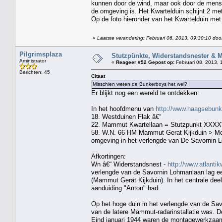
kunnen door de wind, maar ook door de mens, 
de omgeving is. Het Kwartelduin schijnt 2 mete
Op de foto hieronder van het Kwartelduin met
«
Laatste verandering: Februari 06, 2013, 09:30:10 door
Pilgrimsplaza
Stutzpünkte, Widerstandsnester & 
Aministrator
«
Reageer #52 Gepost op:
Februari 08, 2013, 
Berichten: 45
Citaat
Misschien weten de Bunkerboys het wel?
Er blijkt nog een wereld te ontdekken:
In het hoofdmenu van
http://www.haagsebun
18. Westduinen Flak â€“
22. Mammut Kwartellaan = Stutzpunkt XXXX
58. W.N. 66 HM Mammut Gerat Kijkduin > Men
omgeving in het verlengde van De Savornin 
Afkortingen:
Wn â€“ Widerstandsnest -
http://www.atlant
verlengde van de Savornin Lohmanlaan lag e
(Mammut Gerät Kijkduin). In het centrale dee
aanduiding "Anton" had.
Op het hoge duin in het verlengde van de Savo
van de latere Mammut-radarinstallatie was. 
Eind januari 1944 waren de montagewerkzaam