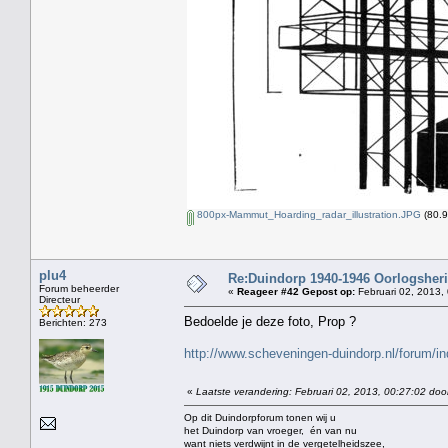
800px-Mammut_Hoarding_radar_illustration.JPG
(80.9
plu4
Re:Duindorp 1940-1946 Oorlogsheri
Forum beheerder
«
Reageer #42 Gepost op:
Februari 02, 2013,
Directeur
Bedoelde je deze foto, Prop ?
Berichten: 273
http://www.scheveningen-duindorp.nl/forum
«
Laatste verandering: Februari 02, 2013, 00:27:02 doo
Op dit Duindorpforum tonen wij u
het Duindorp van vroeger, én van nu
want niets verdwijnt in de vergetelheidszee,