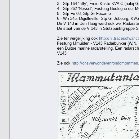
3 - Stp 164 'Tilly', Freie Küste KVA C (nabij 
4 - Stp 262 'Nessel', Festung Boulogne sur M
5 - Stp Fe 08, Stp Gr Fécamp
6 - Wn 345, Digulleville, Stp Gr Jobourg, KVG
De V 143 in Den Haag werd ook wel Radarst
De staat van de V 143 in Stützpunktgruppe Sc
Zie ter vergelijking ook
http://nl.tracesofwa
Festung IJmuiden - V143 Radarbunker (W.N. 
een Duitse marine radarstelling. Een radars
V143.
Zie ook
http://onsverwonderenrondomommen.b