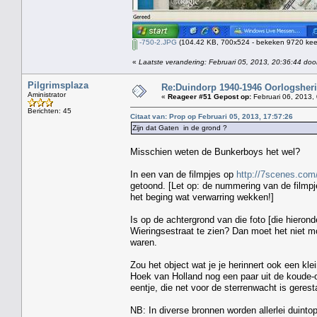
-750-2.JPG
(104.42 KB, 700x524 - bekeken 9720 keer
«
Laatste verandering: Februari 05, 2013, 20:36:44 doo
Pilgrimsplaza
Re:Duindorp 1940-1946 Oorlogsheri
Aministrator
«
Reageer #51 Gepost op:
Februari 06, 2013,
Berichten: 45
Citaat van: Prop op Februari 05, 2013, 17:57:26
Zijn dat Gaten in de grond ?
Misschien weten de Bunkerboys het wel?
In een van de filmpjes op
http://7scenes.co
getoond. [Let op: de nummering van de filmpje
het beging wat verwarring wekken!]
Is op de achtergrond van die foto [die hieronde
Wieringsestraat te zien? Dan moet het niet mo
waren.
Zou het object wat je je herinnert ook een kl
Hoek van Holland nog een paar uit de koude-o
eentje, die net voor de sterrenwacht is geres
NB: In diverse bronnen worden allerlei duint