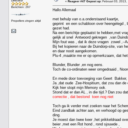
Directeur
«
Reageer #47 Gepost op:
Februari 03, 2013,
Berichten: 267
Hallo Allemaal
met behulp van o.a.onderstaand kaartje,
Propellers zingen altijd
geprint en een schabloon over heengelegd , b
gezet had.
Na een berichtje geplaatst te hebben,met vra
gelijk al snel Antwoord gekregen ,van Duindor
Mijn fout was , dat ik deze vragen zowel ,--A
Bij het kopieren naar de Duindorp-site, van he
en daar nooit aangekomen.
Plu-4 ,maakte me er op opmerkzaam, dat het
Blunder, Blunder ,en nog eens.
Toch de co-ordinaten weer omgedraaid , Noord
En mede door toevoeging van Geert Bakker, /P
Ja ,dat oude Zee-Hospitium, dat zou dan de 
Kijk hier stopt mijn Memory ook.
Stond dat er dan AL , in die tijd.? Dan zou da
correctie , dat bestond toen nog niet
Toch ga ik verder met zoeken naar het Scherm
Eind zandbak achter aan, en verhoogd op gest
ding.
Je moest dan twee keer ,het prikkeldraad ove
beier ,met een Rot hond , rond sjouwde ,