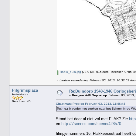
Radio_duin.jpg
(73.9 KB, 615x596 - bekeken 9785 kee
«
Laatste verandering: Februari 05, 2013, 20:32:52 doo
Pilgrimsplaza
Re:Duindorp 1940-1946 Oorlogsheri
Aministrator
«
Reageer #48 Gepost op:
Februari 03, 2013,
Berichten: 45
Citaat van: Prop op Februari 03, 2013, 11:46:48
Toch ga ik verder met zoeken naar het Scherm in de Wie
Stond het daar al niet vol met FLAK? Zie
htt
en
http://7scenes.com/scene/428570
.
filmpje nummers 16. Flakkeesestraat heeft op 