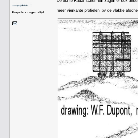
De echte Radar schermen zagen er ook ander
meer vierkante profielen ipv de vlakke afsch
Propellers zingen altijd