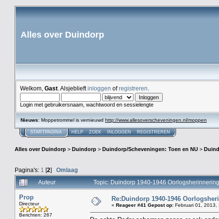
Alles over Duindorp
Welkom,
Gast
. Alsjeblieft
inloggen
of
registreren
.
Login met gebruikersnaam, wachtwoord en sessielengte
Nieuws
: Moppetrommel is vernieuwd
http://www.allesoverscheveningen.nl/moppen
STARTPAGINA
HELP
ZOEK
INLOGGEN
REGISTREREN
Alles over Duindorp
>
Duindorp
>
Duindorp/Scheveningen: Toen en NU
>
Duind
Pagina's:
1
[
2
]
Omlaag
Auteur
Topic: Duindorp 1940-1946 Oorlogsherinnering
Prop
Re:Duindorp 1940-1946 Oorlogsheri
Directeur
«
Reageer #41 Gepost op:
Februari 01, 2013,
Berichten: 267