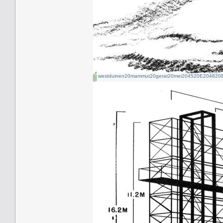
westduinen20mammut20gerat20mei204520E2048208