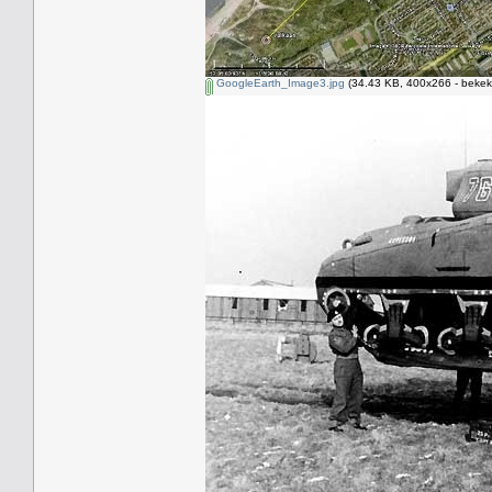
GoogleEarth_Image3.jpg
(34.43 KB, 400x266 - bekek