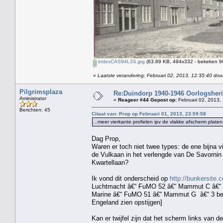
indexCAS94L3S.jpg
(63.89 KB, 494x332 - bekeken 96
«
Laatste verandering: Februari 02, 2013, 12:35:40 doo
Pilgrimsplaza
Re:Duindorp 1940-1946 Oorlogsheri
Aministrator
«
Reageer #44 Gepost op:
Februari 02, 2013,
Berichten: 45
Citaat van: Prop op Februari 01, 2013, 23:59:58
...meer vierkante profielen ipv de vlakke afscherm platen.
Dag Prop,
Waren er toch niet twee types: de ene bijna v
de Vulkaan in het verlengde van De Savornin
Kwartellaan?
Ik vond dit onderscheid op
http://bunkersite.
Luchtmacht â€“ FuMO 52 â€“ Mammut C â€“ 4
Marine â€“ FuMO 51 â€“ Mammut G â€“ 3 beto
Engeland zien opstijgen]
Kan er twijfel zijn dat het scherm links van d