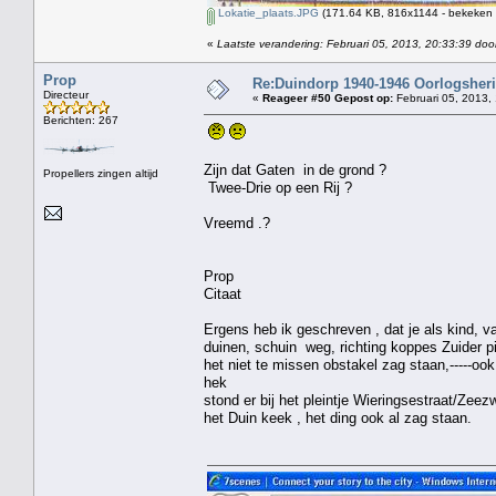
Lokatie_plaats.JPG
(171.64 KB, 816x1144 - bekeken 
«
Laatste verandering: Februari 05, 2013, 20:33:39 doo
Prop
Re:Duindorp 1940-1946 Oorlogsheri
Directeur
«
Reageer #50 Gepost op:
Februari 05, 2013,
Berichten: 267
Zijn dat Gaten in de grond ?
Propellers zingen altijd
Twee-Drie op een Rij ?
Vreemd .?
Prop
Citaat
Ergens heb ik geschreven , dat je als kind, va
duinen, schuin weg, richting koppes Zuider pi
het niet te missen obstakel zag staan,-----oo
hek
stond er bij het pleintje Wieringsestraat/Zeezw
het Duin keek , het ding ook al zag staan.