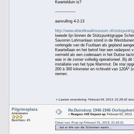
Kwartelduin is?
-----------------
aanvulling 4-2-13
http://www.atlantikwallmuseum.nl/stutzpunk
tweede lijn binnen de Stützpunktgruppe Sche
Savornin Lohmanlaan stond in de Westduinen n
verlengde van de Fuutlaan als gepland aangege
Kwartellaan en het betrof hier een radarpost 
vermeld als een codenaam in het Duitse tacti
was in de zomer volledig operationeel. Bij di
installatie van het type Mammut. De star opg
200 à 300 kilometer en richtveld van 120Âº (v
nemen.
«
Laatste verandering: Februari 04, 2013, 01:28:42 door
Pilgrimsplaza
Re:Duindorp 1940-1946 Oorlogsheri
Aministrator
«
Reageer #45 Gepost op:
Februari 02, 2013,
Berichten: 45
Citaat van: Prop op Februari 01, 2013, 21:42:21
... dat er drie van die Schermen waren...