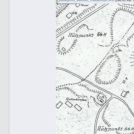
plattegrond_Mammut_Vulkaanduin.JPG
(196.61 KB, 7