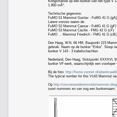
Kriegsmarine op een bunker van het type V 1
1.800 mÂ³.
Technische gegevens:
FuMO 51 Mammut Gustav - FuMG 41 G (gA)
Latere versies waren de:
FuMO 52 Mammut Caesar - FuMG 41 G (gF)
FuMO 53 Mammut Cäcilie - FMG 42 G (cF)
FuMO .. Mammut Friedrich - FMG 41 G (cB)
Den Haag, W.N. 66 HM, Baupunkt 223 Mammutg
gebruik. Naam op de bunker "Erika". Sloop r
bunker V 143 - 3 kabelschachten
Nederland, Den Haag, Stützpunkt XXXXVL Wes
bunker VF-werk, waarschijnlijk een voorloper
Bij de foto:
http://home.zonnet.nl/atlanticwal
The typical number for this V143 Mammut rad
Op
http://onsverwonderenrondomommen.blogs
soort nummers en van nog een bunkernaam: U