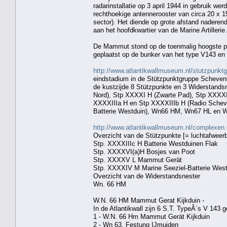
radarinstallatie op 3 april 1944 in gebruik w
rechthoekige antennerooster van circa 20 x 1
sector). Het diende op grote afstand nadere
aan het hoofdkwartier van de Marine Artillerie
De Mammut stond op de toenmalig hoogste pu
geplaatst op de bunker van het type V143 en 
http://www.atlantikwallmuseum.nl/stutzpunkt
eindstadium in de Stützpunktgruppe Scheven
de kustzijde 8 Stützpunkte en 3 Widerstands
Nord), Stp XXXXI H (Zwarte Pad), Stp XXXXI
XXXXIIIa H en Stp XXXXIIIb H (Radio Scheve
Batterie Westduin), Wn66 HM, Wn67 HL en 
http://www.atlantikwallmuseum.nl/complexen.
Overzicht van de Stützpunkte [= luchtafweerba
Stp. XXXXIIIc H Batterie Westduinen Flak
Stp. XXXXVI(a)H Bosjes van Poot
Stp. XXXXV L Mammut Gerät
Stp. XXXXIV M Marine Seeziel-Batterie West
Overzicht van de Widerstandsnester
Wn. 66 HM
W.N. 66 HM Mammut Gerat Kijkduin -
In de Atlantikwall zijn 6 S.T. TypeÂ´s V 143 
1 - W.N. 66 Hm Mammut Gerät Kijkduin
2 - Wn 63, Festung IJmuiden