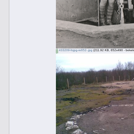
433209-fojpg-re652-.jpg
(211.92 KB, 652x490 - bekek