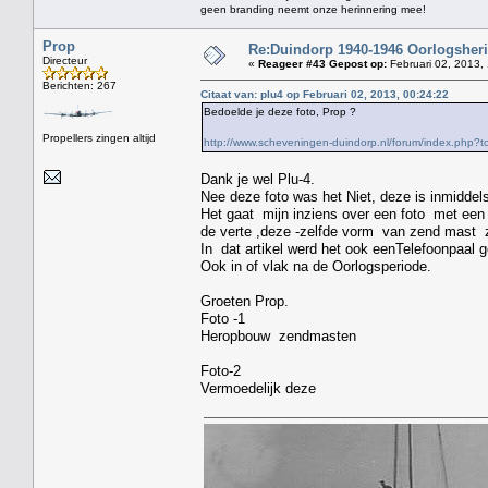
geen branding neemt onze herinnering mee!
Prop
Re:Duindorp 1940-1946 Oorlogsheri
Directeur
«
Reageer #43 Gepost op:
Februari 02, 2013,
Berichten: 267
Citaat van: plu4 op Februari 02, 2013, 00:24:22
Bedoelde je deze foto, Prop ?
Propellers zingen altijd
http://www.scheveningen-duindorp.nl/forum/index.ph
Dank je wel Plu-4.
Nee deze foto was het Niet, deze is inmiddels
Het gaat mijn inziens over een foto met een 
de verte ,deze -zelfde vorm van zend mast z
In dat artikel werd het ook eenTelefoonpaal
Ook in of vlak na de Oorlogsperiode.
Groeten Prop.
Foto -1
Heropbouw zendmasten
Foto-2
Vermoedelijk deze