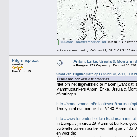
Vulkaanduinplattegrondklein.jpg
(105.86 KB, 645x567 
«
Laatste verandering: Februari 12, 2013, 09:54:07 door
Pilgrimsplaza
Anton, Erika, Ursula & Moritz in
Aministrator
«
Reageer #53 Gepost op:
Februari 08, 201
Berichten: 45
Citaat van: Pilgrimsplaza op Februari 08, 2013, 11:51:
Er blijkt nog een wereld te ontdekken:
Niet om het ingewikkeld te maken [want dat is
Mammutbunkers Anton, Erika, Ursula & Moritz
afkortingen...
http://home.zonnet.nl/atlanticwall/ijmuiden/b
The typical number for this V143 Mammut rad
http://www.fortendenhelder.nl/radars/mammut
In Europa zijn circa 29 Mammut-bunkers gebo
Luftwaffe op een bunker van het type L 485 
en voor de: