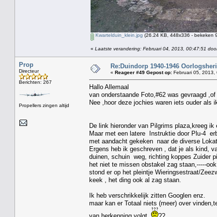
Kwartelduin_klein.jpg
(26.24 KB, 448x336 - bekeken 9
«
Laatste verandering: Februari 04, 2013, 00:47:51 door
Prop
Re:Duindorp 1940-1946 Oorlogsheri
Directeur
«
Reageer #49 Gepost op:
Februari 05, 2013,
Berichten: 267
Hallo Allemaal
van onderstaande Foto,#62 was gevraagd ,of i
Nee ,hoor deze jochies waren iets ouder als i
Propellers zingen altijd
De link hieronder van Pilgrims plaza,kreeg ik
Maar met een latere Instruktie door Plu-4 erb
met aandacht gekeken naar de diverse Lokat
Ergens heb ik geschreven , dat je als kind, va
duinen, schuin weg, richting koppes Zuider pi
het niet te missen obstakel zag staan,-----o
stond er op het pleintje Wieringsestraat/Zeezw
keek , het ding ook al zag staan.
Ik heb verschrikkelijk zitten Googlen enz.
maar kan er Totaal niets (meer) over vinden,te
van herkenning volgt.
??