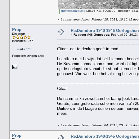
gummipanzer.jpg
(35.05 KB, 600x390 - bekeken 8811 
«
Laatste verandering: Februari 18, 2013, 10:16:41 door
Prop
Re:Duindorp 1940-1946 Oorlogsheri
Directeur
«
Reageer #46 Gepost op:
Februari 02, 2013,
Berichten: 267
------------------------------------------------------------------
Citaat dat te denken geeft in rood
.
Propellers zingen altijd
Luchtfoto met bewijs dat het hieronder bedoe
De Savornin Lohmanlaan stond, want dat ligt g
op de oorlogsfoto vanuit die straat hieronde
gebouwd. Wie weet hoe het zit mag het zegg
------------------------------------------------------------------
Citaat
De naam Erika zowel aan het kamp [ook Eri
Geräte, zeer grote radarschermen van zo'n 2
Duitsers in de Haagse duinen de bommenwerp
meer.
«
Laatste verandering: Februari 04, 2013, 23:49:55 doo
Prop
Re:Duindorp 1940-1946 Oorlogsheri