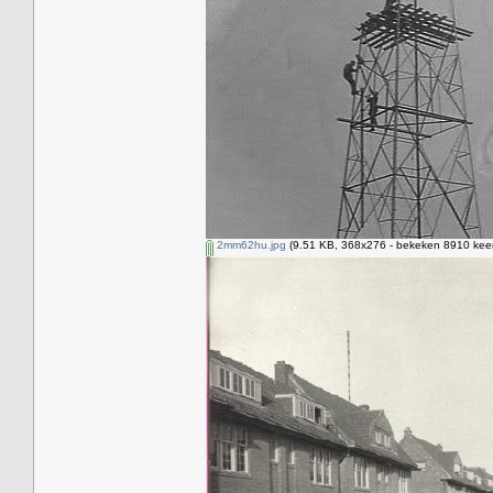
2mm62hu.jpg
(9.51 KB, 368x276 - bekeken 8910 keer