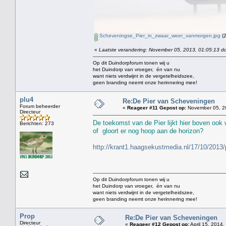
Scheveningse_Pier_in_zwaar_weer_vanmorgen.jpg
(2
«
Laatste verandering: November 05, 2013, 01:05:13 do
Op dit Duindorpforum tonen wij u
het Duindorp van vroeger, én van nu
want niets verdwijnt in de vergetelheidszee,
geen branding neemt onze herinnering mee!
plu4
Re:De Pier van Scheveningen
Forum beheerder
«
Reageer #11 Gepost op:
November 05, 20
Directeur
De toekomst van de Pier lijkt hier boven ook w
Berichten: 273
of gloort er nog hoop aan de horizon?
http://krant1.haagsekustmedia.nl/17/10/2013/p
Op dit Duindorpforum tonen wij u
het Duindorp van vroeger, én van nu
want niets verdwijnt in de vergetelheidszee,
geen branding neemt onze herinnering mee!
Prop
Re:De Pier van Scheveningen
Directeur
«
Reageer #12 Gepost op:
April 15, 2014,