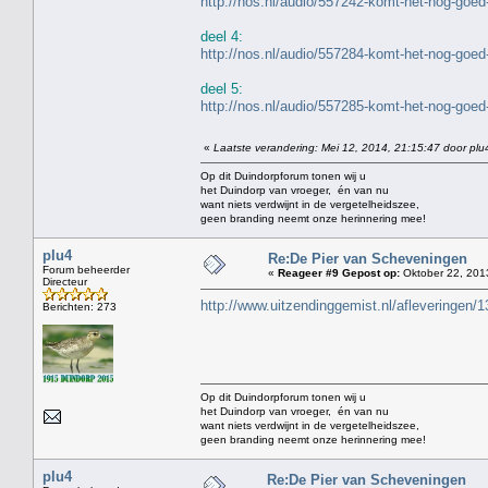
http://nos.nl/audio/557242-komt-het-nog-goed
deel 4:
http://nos.nl/audio/557284-komt-het-nog-goed
deel 5:
http://nos.nl/audio/557285-komt-het-nog-goed
«
Laatste verandering: Mei 12, 2014, 21:15:47 door plu
Op dit Duindorpforum tonen wij u
het Duindorp van vroeger, én van nu
want niets verdwijnt in de vergetelheidszee,
geen branding neemt onze herinnering mee!
plu4
Re:De Pier van Scheveningen
Forum beheerder
«
Reageer #9 Gepost op:
Oktober 22, 201
Directeur
http://www.uitzendinggemist.nl/afleveringen/
Berichten: 273
Op dit Duindorpforum tonen wij u
het Duindorp van vroeger, én van nu
want niets verdwijnt in de vergetelheidszee,
geen branding neemt onze herinnering mee!
plu4
Re:De Pier van Scheveningen