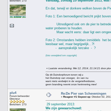
Vandaag, zondag 29 september 2013, was 
Berichten: 273
En dat, terwijl er donkere wolken boven de Pie
Foto 1: Een bemoedigend bericht prijkt bove
Uitnodigend ook om de pier te betreden, e
water proberen te houden.
Maar wacht eens: daar ligt een omgewaaid 
Foto 2: Omstanders hebben inmiddels het bord
leesbaar wel, maar begrijpelijk...?!
- aansprakelijk terzake - ?
(
foto verwijderd ivm copyright
)
«
Laatste verandering: Mei 12, 2014, 21:14:21 door plu
Op dit Duindorpforum tonen wij u
het Duindorp van vroeger, én van nu
want niets verdwijnt in de vergetelheidszee,
geen branding neemt onze herinnering mee!
plu4
Re:De Pier van Scheveningen
Forum beheerder
«
Reageer #1 Gepost op:
Oktober 02, 201
Directeur
29 september 2013:
Berichten: 273
We zijn gewaarschuwd: