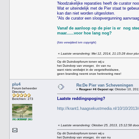
'Noodzakelijke reparaties heeft de curator noo
Wat er uiteindelijk met de Pier staat te geb
kan dan niet worden uitgesloten.
''Als de curator een sloopvergunning aanvraag
Vanaf de aanloop op de pier is er nog ste
maar......voor hoe lang nog?
(
foto verwijderd ivm copyright
)
«
Laatste verandering: Mei 12, 2014, 21:15:28 door plu
Op dit Duindorpforum tonen wij u
het Duindorp van vroeger, én van nu
want niets verdwijnt in de vergetelheidszee,
geen branding neemt onze herinnering mee!
plu4
Re:De Pier van Scheveningen
Forum beheerder
«
Reageer #4 Gepost op:
Oktober 10, 201
Directeur
Laatste reddingspoging?
Berichten: 273
http://krant1.haagsekustmedia.nl/10/10/2013/
«
Laatste verandering: Oktober 25, 2013, 15:12:58 door
Op dit Duindorpforum tonen wij u
het Duindorp van vroeger, én van nu