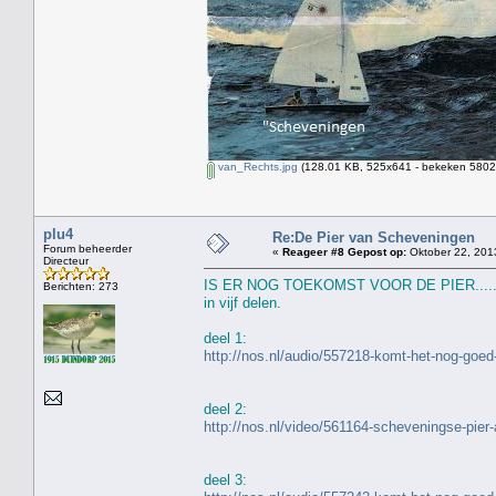
van_Rechts.jpg
(128.01 KB, 525x641 - bekeken 5802 
plu4
Re:De Pier van Scheveningen
Forum beheerder
«
Reageer #8 Gepost op:
Oktober 22, 201
Directeur
IS ER NOG TOEKOMST VOOR DE PIER.....
Berichten: 273
in vijf delen.
deel 1:
http://nos.nl/audio/557218-komt-het-nog-goed
deel 2:
http://nos.nl/video/561164-scheveningse-pier-
deel 3: