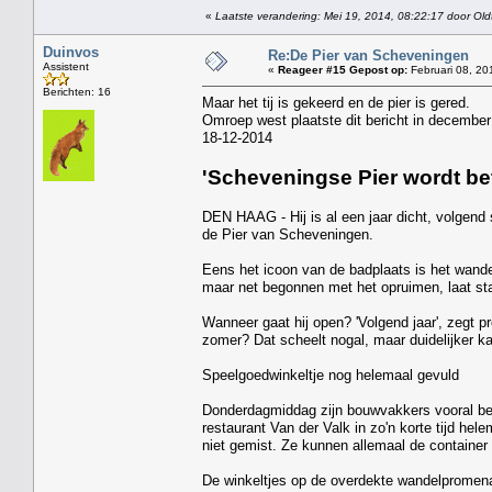
«
Laatste verandering: Mei 19, 2014, 08:22:17 door Old
Duinvos
Re:De Pier van Scheveningen
Assistent
«
Reageer #15 Gepost op:
Februari 08, 20
Berichten: 16
Maar het tij is gekeerd en de pier is gered.
Omroep west plaatste dit bericht in december
18-12-2014
'Scheveningse Pier wordt bet
DEN HAAG - Hij is al een jaar dicht, volgend
de Pier van Scheveningen.
Eens het icoon van de badplaats is het wandel
maar net begonnen met het opruimen, laat staa
Wanneer gaat hij open? 'Volgend jaar', zegt pr
zomer? Dat scheelt nogal, maar duidelijker ka
Speelgoedwinkeltje nog helemaal gevuld
Donderdagmiddag zijn bouwvakkers vooral bez
restaurant Van der Valk in zo'n korte tijd hel
niet gemist. Ze kunnen allemaal de container 
De winkeltjes op de overdekte wandelpromenad