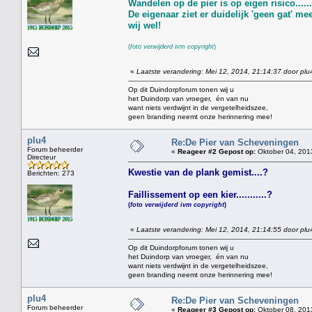
Wandelen op de pier is op eigen risico........
De eigenaar ziet er duidelijk 'geen gat' meer
wij wel!
(
foto verwijderd ivm copyright
)
«
Laatste verandering: Mei 12, 2014, 21:14:37 door plu
Op dit Duindorpforum tonen wij u
het Duindorp van vroeger, én van nu
want niets verdwijnt in de vergetelheidszee,
geen branding neemt onze herinnering mee!
plu4
Re:De Pier van Scheveningen
Forum beheerder
«
Reageer #2 Gepost op:
Oktober 04, 201
Directeur
Kwestie van de plank gemist....?
Berichten: 273
Faillissement op een kier...........?
(
foto verwijderd ivm copyright
)
«
Laatste verandering: Mei 12, 2014, 21:14:55 door plu
Op dit Duindorpforum tonen wij u
het Duindorp van vroeger, én van nu
want niets verdwijnt in de vergetelheidszee,
geen branding neemt onze herinnering mee!
plu4
Re:De Pier van Scheveningen
Forum beheerder
«
Reageer #3 Gepost op:
Oktober 08, 201