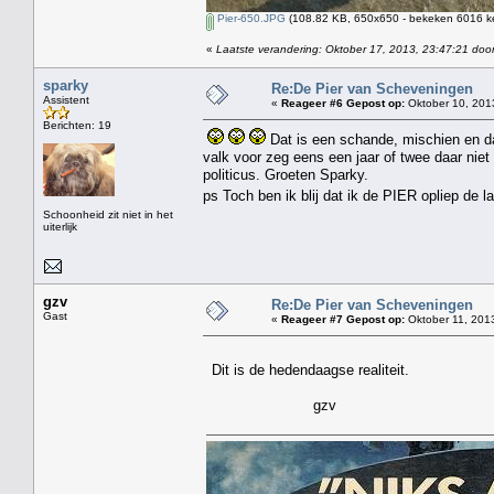
Pier-650.JPG
(108.82 KB, 650x650 - bekeken 6016 ke
«
Laatste verandering: Oktober 17, 2013, 23:47:21 door
sparky
Re:De Pier van Scheveningen
Assistent
«
Reageer #6 Gepost op:
Oktober 10, 201
Berichten: 19
Dat is een schande, mischien en da
valk voor zeg eens een jaar of twee daar niet
politicus. Groeten Sparky.
ps Toch ben ik blij dat ik de PIER opliep de 
Schoonheid zit niet in het
uiterlijk
gzv
Re:De Pier van Scheveningen
Gast
«
Reageer #7 Gepost op:
Oktober 11, 2013
Dit is de hedendaagse realiteit.
gzv