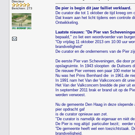
Directeur
De pier is begin dit jaar failliet verklaard.
Berichten: 273
De curator die tot 1 oktober de tijd kreeg om 
Dat kwam aan het licht tijdens een controle d
Ontwikkeling.
Laatste nieuws: "De Pier van Scheveninge
bepaald," zo liet een woordvoerder van burge
''Op vrijdag 11 oktober 2013 om 10.00 uur wor
brandveiligheid''
De curator en de ondernemers van de Pier zij
De eerste Pier van Scheveningen, die door pr
opslagruimte. In 1943 sloopten de Duitsers 
De nieuwe Pier verrees een paar 100 meter t
Nu was het Prins Bernhard die in 1961.de nie
In 1991 nam het Van der Valkconcern dit uni
Het Van der Valkconcern breidde de pier uit 
In september 2011 brak er brand uit op de Pi
werden verwoest.
Nu de gemeente Den Haag in deze slepende af
pier opdracht gaf
is de curator opnieuw aan zet.
"De curator is namelijk de eigenaar en nié
De Pier is nog altijd particulier bezit; eerd
''De gemeente heeft wel een toezichtstaak. Dui
brandveiligheid.