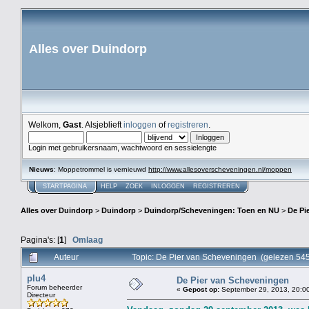
Alles over Duindorp
Welkom,
Gast
. Alsjeblieft
inloggen
of
registreren
.
Login met gebruikersnaam, wachtwoord en sessielengte
Nieuws
: Moppetrommel is vernieuwd
http://www.allesoverscheveningen.nl/moppen
STARTPAGINA
HELP
ZOEK
INLOGGEN
REGISTREREN
Alles over Duindorp
>
Duindorp
>
Duindorp/Scheveningen: Toen en NU
>
De Pi
Pagina's: [
1
]
Omlaag
Auteur
Topic: De Pier van Scheveningen (gelezen 54
plu4
De Pier van Scheveningen
Forum beheerder
«
Gepost op:
September 29, 2013, 20:00
Directeur