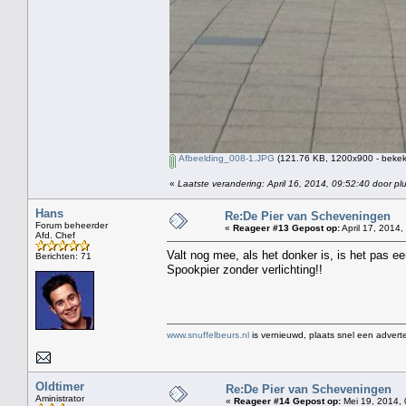
Afbeelding_008-1.JPG
(121.76 KB, 1200x900 - bekek
«
Laatste verandering: April 16, 2014, 09:52:40 door pl
Hans
Re:De Pier van Scheveningen
Forum beheerder
«
Reageer #13 Gepost op:
April 17, 2014,
Afd. Chef
Valt nog mee, als het donker is, is het pas e
Berichten: 71
Spookpier zonder verlichting!!
www.snuffelbeurs.nl
is vernieuwd, plaats snel een adverte
Oldtimer
Re:De Pier van Scheveningen
Aministrator
«
Reageer #14 Gepost op:
Mei 19, 2014, 