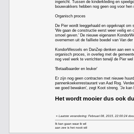
ingericht. Tussen de kinderkleding en speelgo
bouwvakkers hebben nog geen oog voor hen ma
Organisch proces
De Pier wordt leeggehaald en opgeknapt om sn
'We gaan de constructie eerst weer veilig en 
smoel geven.' De nieuwe eigenaren KondorWe
overnemen uit de failliete boedel van Van der
KondorWessels en DanZep denken aan een vari
organisch proces, in overleg met de gemeent
nog veel werk te verrichten terwijl de Pier w
'Betaalbaarder en leuker'
Er zijn nog geen contracten met nieuwe huurd
pannenkoekenrestaurant van Aad Rog. Verder 
we goed bewaken', zegt Koot streng. 'Je kan 
Het wordt mooier dus ook duu
«
Laatste verandering: Februari 08, 2015, 22:00:24 doo
Ik kan gaan waar ik wil
aan zee is het nooit stil