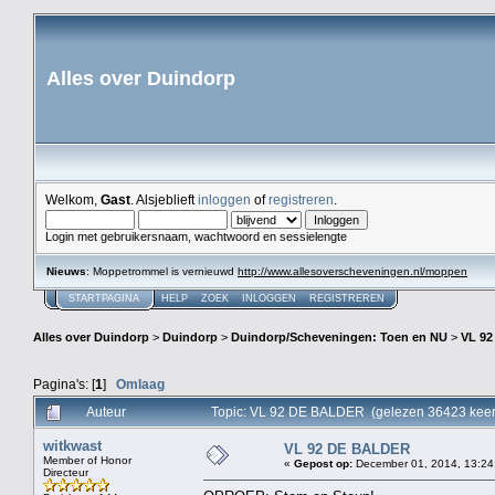
Alles over Duindorp
Welkom,
Gast
. Alsjeblieft
inloggen
of
registreren
.
Login met gebruikersnaam, wachtwoord en sessielengte
Nieuws
: Moppetrommel is vernieuwd
http://www.allesoverscheveningen.nl/moppen
STARTPAGINA
HELP
ZOEK
INLOGGEN
REGISTREREN
Alles over Duindorp
>
Duindorp
>
Duindorp/Scheveningen: Toen en NU
>
VL 9
Pagina's: [
1
]
Omlaag
Auteur
Topic: VL 92 DE BALDER (gelezen 36423 keer
witkwast
VL 92 DE BALDER
Member of Honor
«
Gepost op:
December 01, 2014, 13:24
Directeur