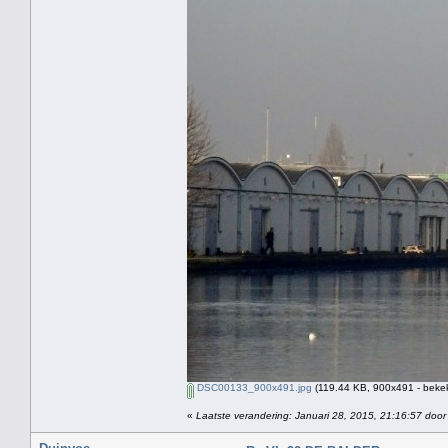
DSC00133_900x491.jpg
(119.44 KB, 900x491 - bekek
«
Laatste verandering: Januari 28, 2015, 21:16:57 door