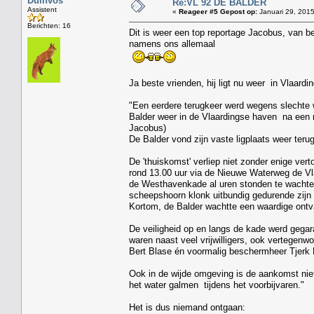
Duinvos
Re:VL 92 DE BALDER
Assistent
«
Reageer #5 Gepost op:
Januari 29, 2015
Berichten: 16
Dit is weer een top reportage Jacobus, van b
namens ons allemaal
Ja beste vrienden, hij ligt nu weer in Vlaardi
"Een eerdere terugkeer werd wegens slechte 
Balder weer in de Vlaardingse haven na een r
Jacobus)
De Balder vond zijn vaste ligplaats weer te
De 'thuiskomst' verliep niet zonder enige ve
rond 13.00 uur via de Nieuwe Waterweg de Vla
de Westhavenkade al uren stonden te wachte
scheepshoorn klonk uitbundig gedurende zij
Kortom, de Balder wachtte een waardige ontvan
De veiligheid op en langs de kade werd gega
waren naast veel vrijwilligers, ook vertege
Bert Blase én voormalig beschermheer Tjerk B
Ook in de wijde omgeving is de aankomst ni
het water galmen tijdens het voorbijvaren."
Het is dus niemand ontgaan: