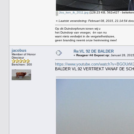
Jou_ken_ik_2011.jpg
(128.23 KB, 562x427 - bekeken 
«
Laatste verandering: Februari 08, 2015, 21:14:54 doo
Op dit Duindorpforum tonen wij u
het Duindorp van vroeger, én van nu
want niets verdwijnt in de vergetelheidszee,
geen branding neemt onze herinnering mee!
jacobus
Re:VL 92 DE BALDER
Member of Honor
«
Reageer #4 Gepost op:
Januari 28, 2015
Directeur
https://www.youtube.com/watch?v=BGOUrM
Berichten: 300
BALDER VL.92 VERTREKT VANAF DE SC