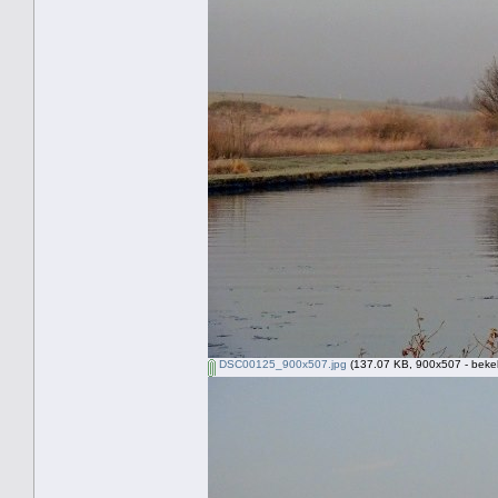
DSC00125_900x507.jpg
(137.07 KB, 900x507 - beke