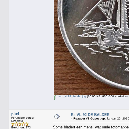
munt_vl.92_balder.jpg
(86.95 KB, 600x600 - bekeken 
plu4
Re:VL 92 DE BALDER
Forum beheerder
«
Reageer #3 Gepost op:
Januari 25, 2015
Directeur
Soms bladert een mens wat oude fotomappe
Berichten: 273