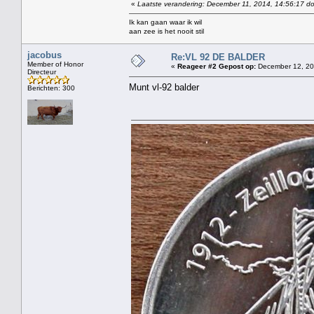
«
Laatste verandering: December 11, 2014, 14:56:17 d
Ik kan gaan waar ik wil
aan zee is het nooit stil
jacobus
Re:VL 92 DE BALDER
Member of Honor
«
Reageer #2 Gepost op:
December 12, 20
Directeur
Munt vl-92 balder
Berichten: 300