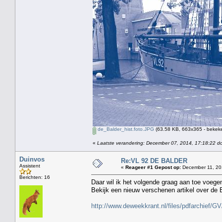
de_Balder_hist.foto.JPG
(63.58 KB, 663x365 - bekeke
«
Laatste verandering: December 07, 2014, 17:18:22 do
Duinvos
Re:VL 92 DE BALDER
Assistent
«
Reageer #1 Gepost op:
December 11, 20
Berichten: 16
Daar wil ik het volgende graag aan toe voege
Bekijk een nieuw verschenen artikel over de B
http://www.deweekkrant.nl/files/pdfarchief