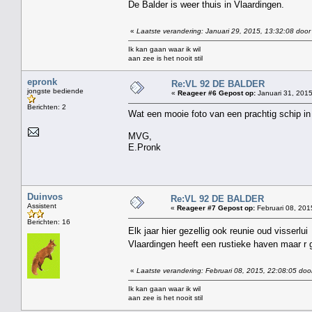
De Balder is weer thuis in Vlaardingen.
«
Laatste verandering: Januari 29, 2015, 13:32:08 door
Ik kan gaan waar ik wil
aan zee is het nooit stil
epronk
Re:VL 92 DE BALDER
jongste bediende
«
Reageer #6 Gepost op:
Januari 31, 2015
Berichten: 2
Wat een mooie foto van een prachtig schip i
MVG,
E.Pronk
Duinvos
Re:VL 92 DE BALDER
Assistent
«
Reageer #7 Gepost op:
Februari 08, 201
Berichten: 16
Elk jaar hier gezellig ook reunie oud visser
Vlaardingen heeft een rustieke haven maar 
«
Laatste verandering: Februari 08, 2015, 22:08:05 doo
Ik kan gaan waar ik wil
aan zee is het nooit stil