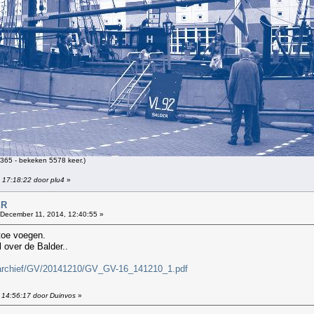
365 - bekeken 5578 keer.)
 17:18:22 door plu4
»
ER
December 11, 2014, 12:40:55 »
 toe voegen.
 over de Balder..
dfarchief/GV/20141210/GV_GV-16_141210_1.pdf
 14:56:17 door Duinvos
»