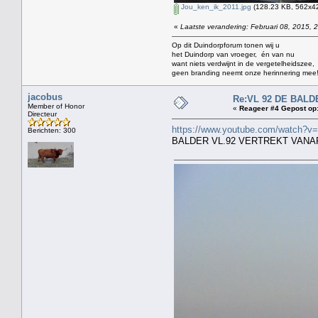
Jou_ken_ik_2011.jpg
(128.23 KB, 562x42
«
Laatste verandering: Februari 08, 2015, 
Op dit Duindorpforum tonen wij u
het Duindorp van vroeger, én van nu
want niets verdwijnt in de vergetelheidszee,
geen branding neemt onze herinnering mee
jacobus
Re:VL 92 DE BALD
Member of Honor
«
Reageer #4 Gepost op
Directeur
https://www.youtube.com/watch?
Berichten: 300
BALDER VL.92 VERTREKT VANA