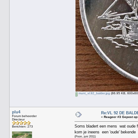
munt_vl.92_balder.jpg
(86.95 KB, 600x600
plu4
Re:VL 92 DE BALD
Forum beheerder
«
Reageer #3 Gepost op
Directeur
Soms bladert een mens wat oude 
Berichten: 273
kom je ineens een 'oude' bekend
(Poon, juni 2011)