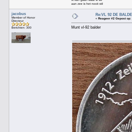
aan zee is het nooit stil
jacobus
Re:VL 92 DE BALD
Member of Honor
«
Reageer #2 Gepost op:
Directeur
Munt vl-92 balder
Berichten: 300