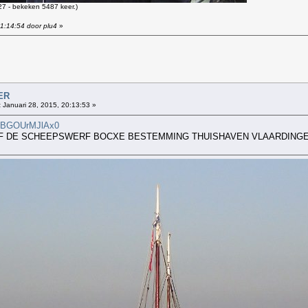
7 - bekeken 5487 keer.)
21:14:54 door plu4
»
!
ER
:
Januari 28, 2015, 20:13:53 »
v=BGOUrMJlAx0
F DE SCHEEPSWERF BOCXE BESTEMMING THUISHAVEN VLAARDINGEN