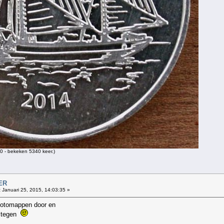
 - bekeken 5340 keer.)
ER
:
Januari 25, 2015, 14:03:35 »
fotomappen door en
e tegen