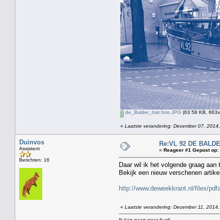
de_Balder_hist.foto.JPG
(63.58 KB, 663x
«
Laatste verandering: December 07, 2014,
Duinvos
Re:VL 92 DE BALD
Assistent
«
Reageer #1 Gepost op:
Berichten: 16
Daar wil ik het volgende graag aan
Bekijk een nieuw verschenen artikel
http://www.deweekkrant.nl/files/p
«
Laatste verandering: December 11, 2014,
Ik kan gaan waar ik wil