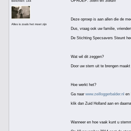
OPROEP: Stem en Steun!
Berichten: 144
Deze oproep is aan allen die de me
Alles is zoals het moet zijn
Dus, vraag ook uw familie, vriend
De Stichting Specsavers Steunt hee
Wat wil dit zeggen?
Door uw stem uit te brengen maakt d
Hoe werkt het?
Ga naar
www.zeilloggerbalder.nl
en 
klik dan Zuid Holland aan en daarn
Wanneer en hoe vaak kunt u stem