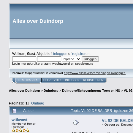
Alles over Duindorp
Welkom,
Gast
. Alsjeblieft
inloggen
of
registreren
.
Login met gebruikersnaam, wachtwoord en sessielengte
Nieuws
: Moppetrommel is vernieuwd
http://www.allesoverscheveningen.nl/moppen
STARTPAGINA
HELP
ZOEK
INLOGGEN
REGISTREREN
Alles over Duindorp
>
Duindorp
>
Duindorp/Scheveningen: Toen en NU
>
VL 9
Pagina's: [
1
]
Omlaag
Auteur
Topic: VL 92 DE BALDER (gelezen 36
witkwast
VL 92 DE BALD
Member of Honor
«
Gepost op:
December
Directeur