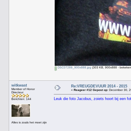
DSC07269_900x888.jpg
(303 KB, 900x888 - bekeken
witkwast
Re:VREUGDEVUUR 2014 - 2015
Member of Honor
«
Reageer #12 Gepost op:
December 30, 2
Directeur
Leuk die foto Jacobus, zoiets hoort bij een fo
Berichten: 144
Alles is zoals het moet zijn