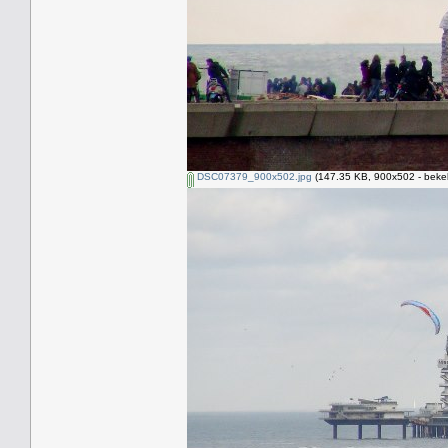
DSC07379_900x502.jpg
(147.35 KB, 900x502 - beke