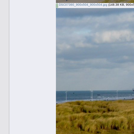
DSC07360_900x504_900x504.jpg
(148.38 KB, 900x5