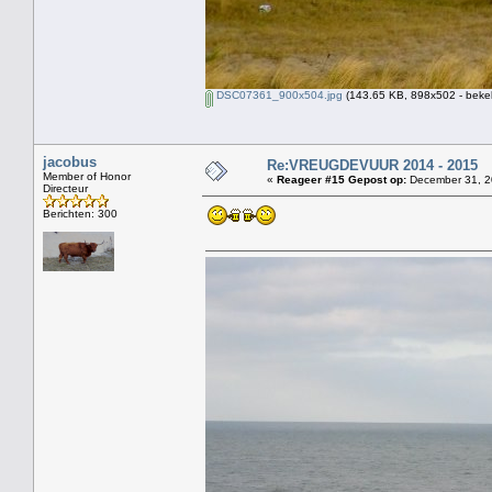
DSC07361_900x504.jpg
(143.65 KB, 898x502 - beke
jacobus
Re:VREUGDEVUUR 2014 - 2015
Member of Honor
«
Reageer #15 Gepost op:
December 31, 2
Directeur
Berichten: 300