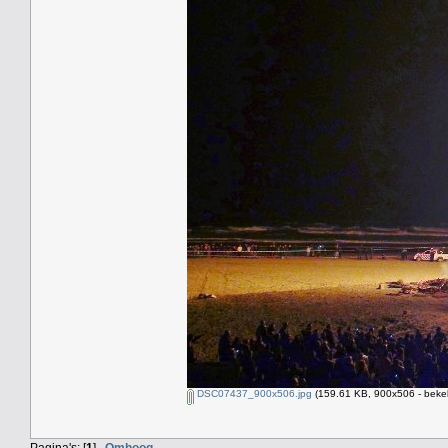
DSC07437_900x506.jpg
(159.61 KB, 900x506 - beke
Pagina's: [
1
]
Omhoog