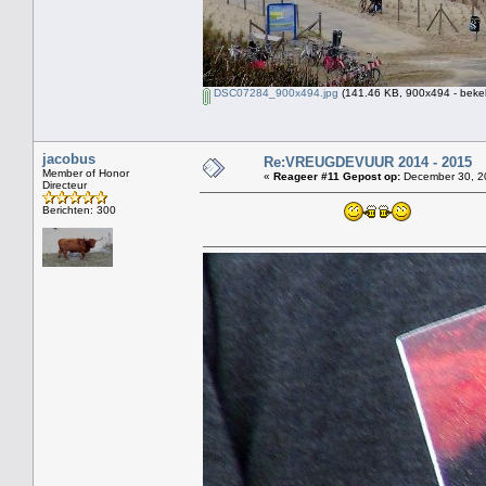
DSC07284_900x494.jpg
(141.46 KB, 900x494 - beke
jacobus
Re:VREUGDEVUUR 2014 - 2015
Member of Honor
«
Reageer #11 Gepost op:
December 30, 20
Directeur
Berichten: 300