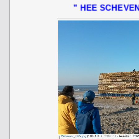
" HEE SCHEVENINGEN L
Witkwast_365.jpg
(106.4 KB, 653x367 - bekeken 7265