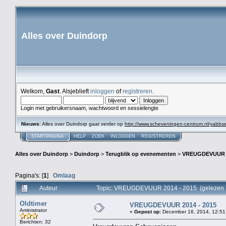
Alles over Duindorp
Welkom,
Gast
. Alsjeblieft
inloggen
of
registreren
.
Login met gebruikersnaam, wachtwoord en sessielengte
Nieuws
: Alles over Duindorp gaat verder op
http://www.scheveningen-centrum.nl/yabb
STARTPAGINA
HELP
ZOEK
INLOGGEN
REGISTREREN
Alles over Duindorp
>
Duindorp
>
Terugblik op evenementen
>
VREUGDEVUUR 2
Pagina's: [
1
]
Omlaag
Auteur
Topic: VREUGDEVUUR 2014 - 2015 (gelezen 
Oldtimer
VREUGDEVUUR 2014 - 2015
Aministrator
«
Gepost op:
December 16, 2014, 12:51
Berichten: 32