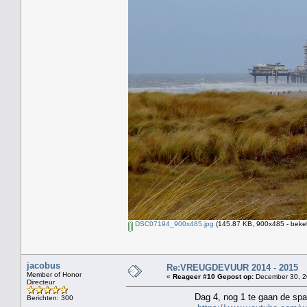
DSC07194_900x485.jpg
(145.87 KB, 900x485 - beke
jacobus
Re:VREUGDEVUUR 2014 - 2015
Member of Honor
«
Reageer #10 Gepost op:
December 30, 2
Directeur
Dag 4, nog 1 te gaan de spanning st
Berichten: 300