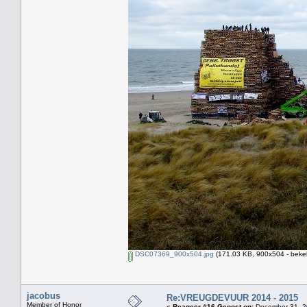
DSC07369_900x504.jpg
(171.03 KB, 900x504 - beke
jacobus
Re:VREUGDEVUUR 2014 - 2015
Member of Honor
«
Reageer #16 Gepost op:
December 31, 2