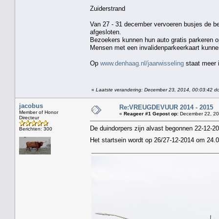
Zuiderstrand
Van 27 - 31 december vervoeren busjes de ben
afgesloten.
Bezoekers kunnen hun auto gratis parkeren op
Mensen met een invalidenparkeerkaart kunnen 
Op
www.denhaag.nl/jaarwisseling
staat meer i
«
Laatste verandering: December 23, 2014, 00:03:42 do
jacobus
Re:VREUGDEVUUR 2014 - 2015
Member of Honor
«
Reageer #1 Gepost op:
December 22, 20
Directeur
De duindorpers zijn alvast begonnen 22-12-2
Berichten: 300
Het startsein wordt op 26/27-12-2014 om 24