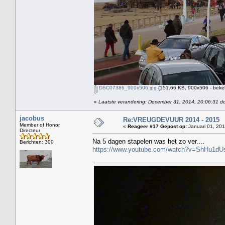
DSC07386_900x506.jpg
(151.66 KB, 900x506 - beke
«
Laatste verandering: December 31, 2014, 20:06:31 d
jacobus
Re:VREUGDEVUUR 2014 - 2015
Member of Honor
«
Reageer #17 Gepost op:
Januari 01, 201
Directeur
Na 5 dagen stapelen was het zo ver....
Berichten: 300
https://www.youtube.com/watch?v=ShHu1dU