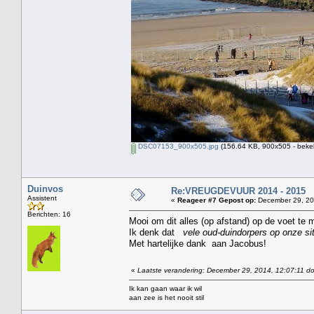
DSC07153_900x505.jpg
(156.64 KB, 900x505 - beke
Duinvos
Re:VREUGDEVUUR 2014 - 2015
Assistent
«
Reageer #7 Gepost op:
December 29, 20
Berichten: 16
Mooi om dit alles (op afstand) op de voet te
Ik denk dat
vele oud-duindorpers op onze si
Met hartelijke dank aan Jacobus!
«
Laatste verandering: December 29, 2014, 12:07:11 d
Ik kan gaan waar ik wil
aan zee is het nooit stil