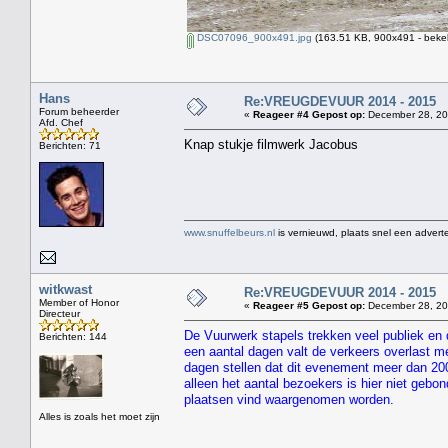
DSC07096_900x491.jpg
(163.51 KB, 900x491 - bekek
Hans
Re:VREUGDEVUUR 2014 - 2015
Forum beheerder
«
Reageer #4 Gepost op:
December 28, 20
Afd. Chef
Knap stukje filmwerk Jacobus
Berichten: 71
www.snuffelbeurs.nl
is vernieuwd, plaats snel een adverte
witkwast
Re:VREUGDEVUUR 2014 - 2015
Member of Honor
«
Reageer #5 Gepost op:
December 28, 20
Directeur
De Vuurwerk stapels trekken veel publiek en
Berichten: 144
een aantal dagen valt de verkeers overlast me
dagen stellen dat dit evenement meer dan 200
alleen het aantal bezoekers is hier niet gebo
plaatsen vind waargenomen worden.
Alles is zoals het moet zijn