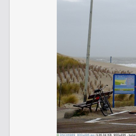
DSC06989_900x496.jpg
(136.04 KB, 900x496 - beke