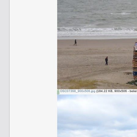
DSC07368_900x506.jpg
(184.22 KB, 900x506 - beke