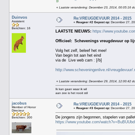
«
Laatste verandering: December 23, 2014, 00:05:16 do
Duinvos
Re:VREUGDEVUUR 2014 - 2015
Assistent
«
Reageer #2 Gepost op:
December 27, 20
Berichten: 16
LAATSTE NIEUWS:
https://www.youtube.c
Officieel: Schevenings vreugdevuur op lijs
Volg het zelf, beleef het mee!
Van begin tot aan het eind
via de Live web cam : [/b]
http://www.scheveningenlive.nl/vreugdevuur/.
«
Laatste verandering: December 29, 2014, 12:00:42 d
Ik kan gaan waar ik wil
aan zee is het nooit stil
jacobus
Re:VREUGDEVUUR 2014 - 2015
Member of Honor
«
Reageer #3 Gepost op:
December 27, 20
Directeur
De jongens zijn begonnen, stapelen van palle
Berichten: 300
https://www.youtube.com/watch?v=BuBUUbd