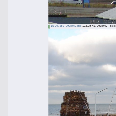
DSC07382_900x462.jpg
(132.98 KB, 900x462 - beke