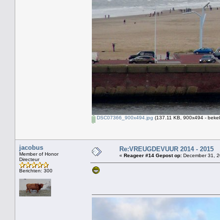
DSC07366_900x494.jpg
(137.11 KB, 900x494 - bekek
jacobus
Re:VREUGDEVUUR 2014 - 2015
Member of Honor
«
Reageer #14 Gepost op:
December 31, 2
Directeur
Berichten: 300