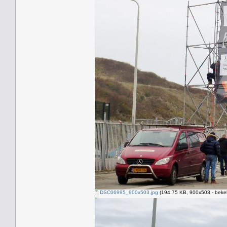
DSC06995_900x503.jpg
(194.75 KB, 900x503 - beke