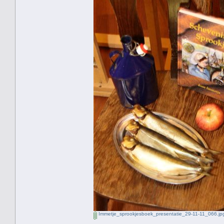
Immetje_sprookjesboek_presentatie_29-11-11_066.jp