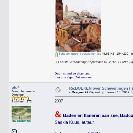
Scheveningse_boekwerken.jpg
(8.61 KB, 154x230 - b
«
Laatste verandering: September 10, 2012, 17:09:59 d
Geen strand zo charmant
dan ons eigen Zuiderstrand
plu4
Re:BOEKEN over Scheveningen ( en
Forum beheerder
«
Reageer #2 Gepost op:
Januari 18, 2009, 
Directeur
2007
Berichten: 273
&
Baden en flaneren aan zee, Badc
Saskia Kuus, auteur.