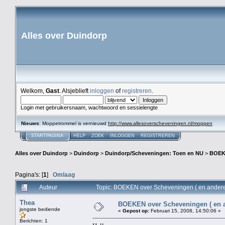
Alles over Duindorp
Welkom,
Gast
. Alsjeblieft
inloggen
of
registreren
.
Login met gebruikersnaam, wachtwoord en sessielengte
Nieuws
: Moppetrommel is vernieuwd
http://www.allesoverscheveningen.nl/moppen
STARTPAGINA
HELP
ZOEK
INLOGGEN
REGISTREREN
Alles over Duindorp
>
Duindorp
>
Duindorp/Scheveningen: Toen en NU
>
BOEKE
Pagina's: [
1
]
Omlaag
Auteur
Topic: BOEKEN over Scheveningen ( en andere 
Thea
BOEKEN over Scheveningen ( en a
jongste bediende
«
Gepost op:
Februari 15, 2008, 14:50:06 »
Berichten: 1