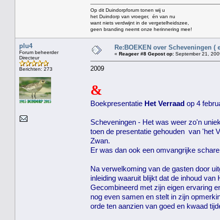
Op dit Duindorpforum tonen wij u
het Duindorp van vroeger, én van nu
want niets verdwijnt in de vergetelheidszee,
geen branding neemt onze herinnering mee!
plu4
Re:BOEKEN over Scheveningen ( en
Forum beheerder
«
Reageer #8 Gepost op:
September 21, 2009
Directeur
2009
Berichten: 273
&
Boekpresentatie
Het Verraad
op 4 febr
Scheveningen - Het was weer zo'n unie
toen de presentatie gehouden van 'het Ve
Zwan.
Er was dan ook een omvangrijke schare 
Na verwelkoming van de gasten door uit
inleiding waaruit blijkt dat de inhoud va
Gecombineerd met zijn eigen ervaring e
nog even samen en stelt in zijn opmerki
orde ten aanzien van goed en kwaad tijd