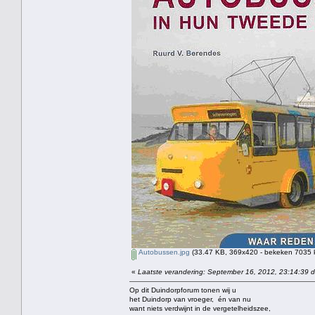
Autobussen.jpg
(33.47 KB, 369x420 - bekeken 7035 k
«
Laatste verandering: September 16, 2012, 23:14:39 d
Op dit Duindorpforum tonen wij u
het Duindorp van vroeger, én van nu
want niets verdwijnt in de vergetelheidszee,