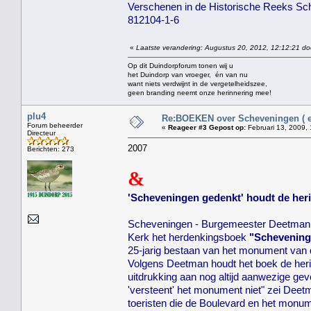
Verschenen in de Historische Reeks Sch
812104-1-6
«
Laatste verandering: Augustus 20, 2012, 12:12:21 do
Op dit Duindorpforum tonen wij u
het Duindorp van vroeger, én van nu
want niets verdwijnt in de vergetelheidszee,
geen branding neemt onze herinnering mee!
plu4
Re:BOEKEN over Scheveningen ( en
Forum beheerder
«
Reageer #3 Gepost op:
Februari 13, 2009, 
Directeur
2007
Berichten: 273
&
'Scheveningen gedenkt' houdt de heri
Scheveningen - Burgemeester Deetman 
Kerk het herdenkingsboek
"Schevening
25-jarig bestaan van het monument van
Volgens Deetman houdt het boek de her
uitdrukking aan nog altijd aanwezige gev
'versteent' het monument niet" zei Deet
toeristen die de Boulevard en het monum