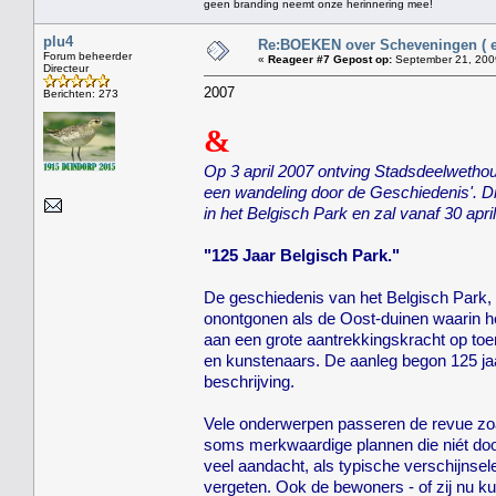
geen branding neemt onze herinnering mee!
plu4
Re:BOEKEN over Scheveningen ( en
Forum beheerder
«
Reageer #7 Gepost op:
September 21, 2009
Directeur
2007
Berichten: 273
&
Op 3 april 2007 ontving Stadsdeelwethou
een wandeling door de Geschiedenis'. Dit 
in het Belgisch Park en zal vanaf 30 april
"125 Jaar Belgisch Park."
De geschiedenis van het Belgisch Park, 
onontgonen als de Oost-duinen waarin he
aan een grote aantrekkingskracht op toe
en kunstenaars. De aanleg begon 125 jaa
beschrijving.
Vele onderwerpen passeren de revue zoal
soms merkwaardige plannen die niét doorg
veel aandacht, als typische verschijnse
vergeten. Ook de bewoners - of zij nu k