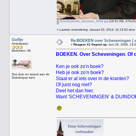
Duindorpboek_Deetman_2004.jpg
(16.51 KB, 270x318
«
Laatste verandering: Januari 20, 2014, 11:13:52 door
Golfje
Re:BOEKEN over Scheveningen ( en
Aministrator
«
Reageer #1 Gepost op:
Juni 29, 2008, 13:
Berichten: 48
BOEKEN. Over Scheveningen. Of 
Ken je ook zo'n boek?
Heb je ook zo'n boek?
Zee,duin en strand aan de
Duindorpse kant
Staat er al iets over in de kranten?
Of juist nog niet?
Deel het dan hier.
Want 'SCHEVENINGEN' & DUINDORP' i