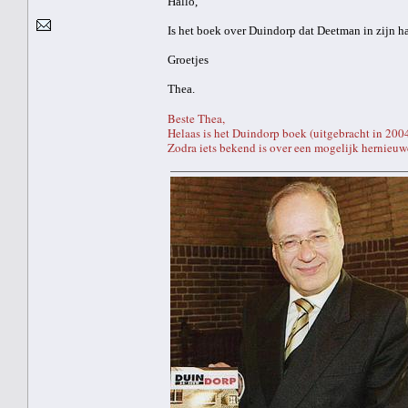
Hallo,
Is het boek over Duindorp dat Deetman in zijn h
Groetjes
Thea.
Beste Thea,
Helaas is het Duindorp boek (uitgebracht in 2004
Zodra iets bekend is over een mogelijk hernieuwd