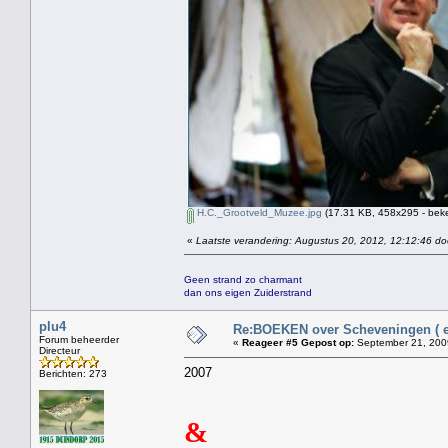
H.C._Grootveld_Muzee.jpg
(17.31 KB, 458x295 - beke
«
Laatste verandering: Augustus 20, 2012, 12:12:46 do
Geen strand zo charmant
dan ons eigen Zuiderstrand
plu4
Re:BOEKEN over Scheveningen ( en
Forum beheerder
«
Reageer #5 Gepost op:
September 21, 2009
Directeur
2007
Berichten: 273
&