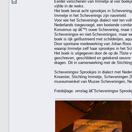
Eerder verschenen van Immetje al vier boekj
vijfde in de reeks.
Het boek bevat acht sprookjes in Schevenings 
Immetje in het Schevenings zijn naverteld.
Voor wie het Schevenings dialect niet ten vol
Nederlands toegevoegd, een boeiende combina
Korsemus op â€™t ouwe Schevening, maar oo
Scheveningse en niet-Scheveningse, maar we
boek is rijk geïllustreerd met schilderijen, aq
Door spontane medewerking van Johan Roos 
waarop Immetje zelf haar sprookjes in het Sc
Het boek is uitgegeven door de op de 75ste ve
geschreven, geschilderd en getekend oeuvre 
dragen. Dit in samenwerking met de Stichti
Scheveningse Sprookjes in dialect met Nederl
Knoester, Stichting Immetje, Scheveningen 201
museumwinkel van Muzee Scheveningen, Nept
Fotobijlage: omslag â€˜Scheveningse Sproo