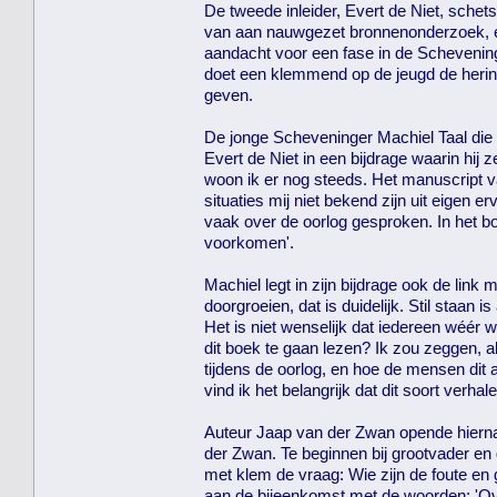
De tweede inleider, Evert de Niet, sche
van aan nauwgezet bronnenonderzoek, en
aandacht voor een fase in de Scheveningse
doet een klemmend op de jeugd de herinn
geven.
De jonge Scheveninger Machiel Taal die 
Evert de Niet in een bijdrage waarin hij
woon ik er nog steeds. Het manuscript v
situaties mij niet bekend zijn uit eigen 
vaak over de oorlog gesproken. In het 
voorkomen'.
Machiel legt in zijn bijdrage ook de lin
doorgroeien, dat is duidelijk. Stil staan
Het is niet wenselijk dat iedereen wéér
dit boek te gaan lezen? Ik zou zeggen, a
tijdens de oorlog, en hoe de mensen dit 
vind ik het belangrijk dat dit soort verh
Auteur Jaap van der Zwan opende hierna
der Zwan. Te beginnen bij grootvader en 
met klem de vraag: Wie zijn de foute en 
aan de bijeenkomst met de woorden: 'Ove