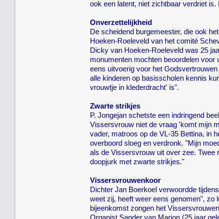
ook een latent, niet zichtbaar verdriet is
Onverzettelijkheid
De scheidend burgemeester, die ook het
Hoeken-Roeleveld van het comité Scheve
Dicky van Hoeken-Roeleveld was 25 jaar
monumenten mochten beoordelen voor uit
eens uitvoerig voor het Godsvertrouwen e
alle kinderen op basisscholen kennis ku
vrouwtje in klederdracht' is".
Zwarte strikjes
P. Jongejan schetste een indringend bee
Vissersvrouw niet de vraag 'komt mijn m
vader, matroos op de VL-35 Bettina, in 
overboord sloeg en verdronk. "Mijn moede
als de Vissersvrouw uit over zee. Twee 
doopjurk met zwarte strikjes."
Vissersvrouwenkoor
Dichter Jan Boerkoel verwoordde tijden
weet zij, heeft weer eens genomen", zo l
bijeenkomst zongen het Vissersvrouwenk
Organist Sander van Marion (25 jaar gel