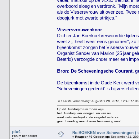
vader, matroos op de VL-35 Bettina, in 
overboord sloeg en verdronk. "Mijn moede
als de Vissersvrouw uit over zee. Twee 
doopjurk met zwarte strikjes."
Vissersvrouwenkoor
Dichter Jan Boerkoel verwoordde tijden
weet zij, heeft weer eens genomen", zo l
bijeenkomst zongen het Vissersvrouwenk
Organist Sander van Marion (25 jaar gel
Beatrix) verzorgde onder meer een impro
Bron: De Scheveningsche Courant, g
De bijeenkomst in de Oude Kerk werd v
'Scheveningen gedenkt' is bij verschille
«
Laatste verandering: Augustus 20, 2012, 12:13:17 do
Op dit Duindorpforum tonen wij u
het Duindorp van vroeger, én van nu
want niets verdwijnt in de vergetelheidszee,
geen branding neemt onze herinnering mee!
plu4
Re:BOEKEN over Scheveningen ( en
Forum beheerder
«
Reageer #6 Gepost op:
September 21, 2009