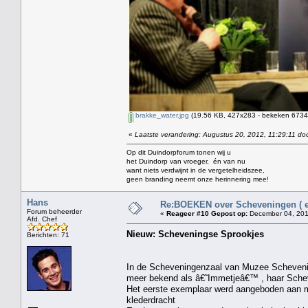
brakke_water.jpg
(19.56 KB, 427x283 - bekeken 6734 
«
Laatste verandering: Augustus 20, 2012, 11:29:11 doo
Op dit Duindorpforum tonen wij u
het Duindorp van vroeger, én van nu
want niets verdwijnt in de vergetelheidszee,
geen branding neemt onze herinnering mee!
Hans
Re:BOEKEN over Scheveningen ( en
Forum beheerder
«
Reageer #10 Gepost op:
December 04, 201
Afd. Chef
Nieuw: Scheveningse Sprookjes
Berichten: 71
In de Scheveningenzaal van Muzee Scheven
meer bekend als â€˜Immetjeâ€™ , haar Sche
Het eerste exemplaar werd aangeboden aan m
klederdracht