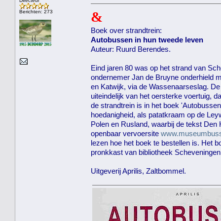
Directeur
Berichten: 273
&
Boek over strandtrein:
Autobussen in hun tweede leven
Auteur: Ruurd Berendes.
Eind jaren 80 was op het strand van S
ondernemer Jan de Bruyne onderhield met
en Katwijk, via de Wassenaarseslag. De
uiteindelijk van het oersterke voertuig,
de strandtrein is in het boek 'Autobussen
hoedanigheid, als patatkraam op de Le
Polen en Rusland, waarbij de tekst Den 
openbaar vervoersite
www.museumbuss
lezen hoe het boek te bestellen is. Het b
pronkkast van bibliotheek Scheveninge
Uitgeverij Aprilis, Zaltbommel.