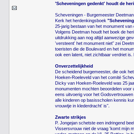
'Scheveningen gedenkt' houdt de heri
Scheveningen - Burgemeester Deetman 
Kerk het herdenkingsboek
"Schevening
25-jarig bestaan van het monument van
Volgens Deetman houdt het boek de her
uitdrukking aan nog altijd aanwezige gev
'versteent' het monument niet" zei Deet
toeristen die de Boulevard en het monum
ook een latent, niet zichtbaar verdriet is
Onverzettelijkheid
De scheidend burgemeester, die ook het
Hoeken-Roeleveld van het comité Scheve
Dicky van Hoeken-Roeleveld was 25 jaar
monumenten mochten beoordelen voor uit
eens uitvoerig voor het Godsvertrouwen e
alle kinderen op basisscholen kennis ku
vrouwtje in klederdracht' is".
Zwarte strikjes
P. Jongejan schetste een indringend bee
Vissersvrouw niet de vraag 'komt mijn m