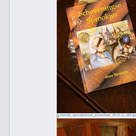
Immetje_sprookjesboek_presentatie_29-11-11_062.jp