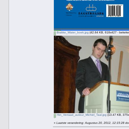
Brakke_Water_boek.jpg
(42.64 KB, 618x427 - bekeke
Het_Verraad_auteur_Michiel_Taal.jpg
(13.47 KB, 375x
«
Laatste verandering: Augustus 20, 2012, 12:15:28 do