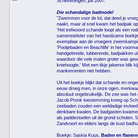
Scheveningen, juli 2007:
Die schandalige badmode!
"Zwemmen voor de lol, dat deed je vroeg
naakt, maar al snel kwam het badpak op
'Het trefwoord schande loopt als een ro
samenstelster van het handzame boekje 
exemplaar aan de vroegere zwemkampioe
'Pootjebaden en Beachlife' in het voor
handgebreide, lubberende, badpakken uit 
waardoor die vele maten groter was gewo
kniehoogte.' Met een tikje jaloerse blik
mankementen niet hebben.
Uit het boekje blijkt dat schande en ong
eeuw droeg men, in onze ogen, merkwaa
absoluut ongebruikelijk. De zee was he
Jacob Pronk toestemming kreeg op Sche
zeebaden zouden een weldadige invloed
denkbare kwalen. De badgasten kwamen v
als paddestoelen uit de grond schoten. S
Zandvoort en elders langs de kust badhu
Boekje: Saskia Kuus,
Baden en flanere