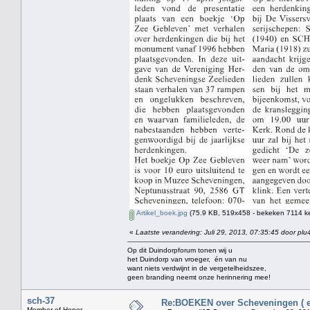
Artikel_boek.jpg
(75.9 KB, 519x458 - bekeken 7114 ke
«
Laatste verandering: Juli 29, 2013, 07:35:45 door plu
Op dit Duindorpforum tonen wij u
het Duindorp van vroeger, én van nu
want niets verdwijnt in de vergetelheidszee,
geen branding neemt onze herinnering mee!
sch-37
Re:BOEKEN over Scheveningen ( en
Member of Honor