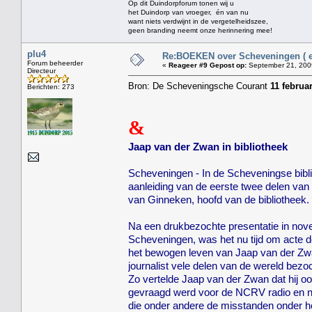
Op dit Duindorpforum tonen wij u
het Duindorp van vroeger, én van nu
want niets verdwijnt in de vergetelheidszee,
geen branding neemt onze herinnering mee!
plu4
Re:BOEKEN over Scheveningen ( en
Forum beheerder
«
Reageer #9 Gepost op:
September 21, 2009
Directeur
Bron: De Scheveningsche Courant
11 februar
Berichten: 273
&
Jaap van der Zwan in bibliotheek
Scheveningen - In de Scheveningse bibl
aanleiding van de eerste twee delen van 
van Ginneken, hoofd van de bibliotheek.
Na een drukbezochte presentatie in nov
Scheveningen, was het nu tijd om acte d
het bewogen leven van Jaap van der Zwan
journalist vele delen van de wereld bezoc
Zo vertelde Jaap van der Zwan dat hij o
gevraagd werd voor de NCRV radio en niet
die onder andere de misstanden onder he