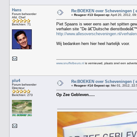
Hans
Re:BOEKEN over Scheveningen ( en
Forum beheerder
«
Reageer #13 Gepost op:
April 20, 2012, 09
Afd. Chef
Piet Spaans is weer eens aan het spitten gew
Berichten: 71
verhalen site "De â€˜Duitsche dienstbodeâ€™
http://www.allesoverscheveningen.nl/verhalen
Wij bedanken hem hier heel hartelijk voor.
www.snuffelbeurs.nl
is vernieuwd, plaats snel een adverte
plu4
Re:BOEKEN over Scheveningen ( en
Forum beheerder
«
Reageer #14 Gepost op:
Mei 01, 2012, 22:
Directeur
Op Zee Gebleven.....
Berichten: 273