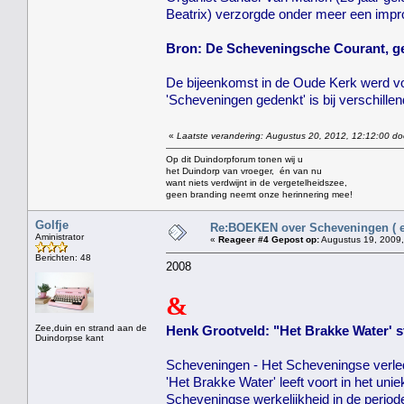
Beatrix) verzorgde onder meer een impro
Bron: De Scheveningsche Courant, g
De bijeenkomst in de Oude Kerk werd v
'Scheveningen gedenkt' is bij verschille
«
Laatste verandering: Augustus 20, 2012, 12:12:00 do
Op dit Duindorpforum tonen wij u
het Duindorp van vroeger, én van nu
want niets verdwijnt in de vergetelheidszee,
geen branding neemt onze herinnering mee!
Golfje
Re:BOEKEN over Scheveningen ( en
Aministrator
«
Reageer #4 Gepost op:
Augustus 19, 2009,
Berichten: 48
2008
&
Zee,duin en strand aan de
Henk Grootveld: "Het Brakke Water' s
Duindorpse kant
Scheveningen - Het Scheveningse verle
'Het Brakke Water' leeft voort in het u
Scheveningse werkelijkheid in de periode