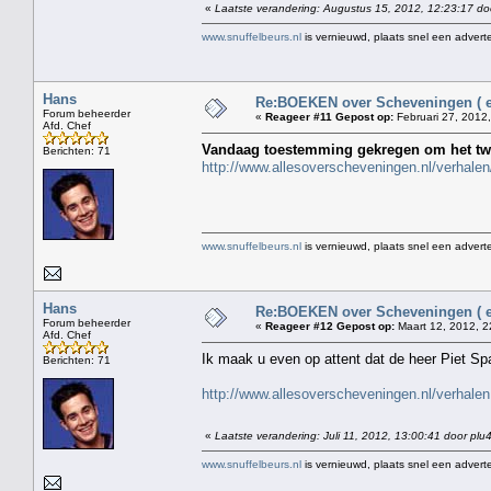
«
Laatste verandering: Augustus 15, 2012, 12:23:17 do
www.snuffelbeurs.nl
is vernieuwd, plaats snel een adverte
Hans
Re:BOEKEN over Scheveningen ( en
Forum beheerder
«
Reageer #11 Gepost op:
Februari 27, 2012,
Afd. Chef
Vandaag toestemming gekregen om het twe
Berichten: 71
http://www.allesoverscheveningen.nl/verhale
www.snuffelbeurs.nl
is vernieuwd, plaats snel een adverte
Hans
Re:BOEKEN over Scheveningen ( en
Forum beheerder
«
Reageer #12 Gepost op:
Maart 12, 2012, 2
Afd. Chef
Ik maak u even op attent dat de heer Piet Sp
Berichten: 71
http://www.allesoverscheveningen.nl/verhalen
«
Laatste verandering: Juli 11, 2012, 13:00:41 door plu
www.snuffelbeurs.nl
is vernieuwd, plaats snel een adverte