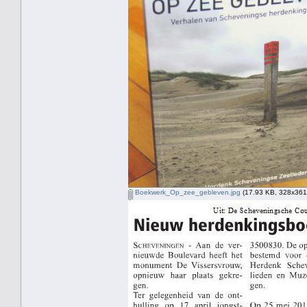
Boekwerk_Op_zee_gebleven.jpg
(17.93 KB, 328x361 