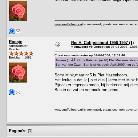
www.snuffelbeurs.nl
is vernieuwd, plaats snel een adverten
Roosje
Re: H. Colijnschool 1956-1957 (1)
Administrator
«
Antwoord #9 Gepost op:
06-04-2006, 12:08
Directeur
Citaat van: webmaster op 06-04-2006, 12:07:46
Berichten: 1081
Tussen (nr.ÂÂ Guus Buter en (nr.10) Dhr. Miedema staat (
Ben van der Zwan. Ben is sinds begin April 2005 met de
Sorry Mink,maar nr.5 is Piet Hazenboom.
Het leuke is dat ik [ piet dus ] jaren met Mink
Pijnacker tegengekomen, hij herkende mij direkt
Ben in de vut en vermaak me prima.
www.snuffelbeurs.nl
is vernieuwd, plaats snel een adverten
Pagina's:
[
1
]