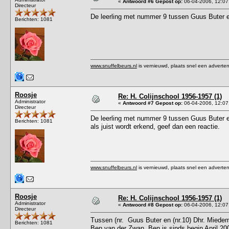
«
Antwoord #6 Gepost op:
06-04-2006, 12:07
Directeur
De leerling met nummer 9 tussen Guus Buter en
Berichten: 1081
www.snuffelbeurs.nl
is vernieuwd, plaats snel een adverten
Roosje
Re: H. Colijnschool 1956-1957 (1)
Administrator
«
Antwoord #7 Gepost op:
06-04-2006, 12:07
Directeur
De leerling met nummer 9 tussen Guus Buter en
Berichten: 1081
als juist wordt erkend, geef dan een reactie.
www.snuffelbeurs.nl
is vernieuwd, plaats snel een adverten
Roosje
Re: H. Colijnschool 1956-1957 (1)
Administrator
«
Antwoord #8 Gepost op:
06-04-2006, 12:07
Directeur
Tussen (nr. Guus Buter en (nr.10) Dhr. Miedem
Berichten: 1081
Ben van der Zwan. Ben is sinds begin April 