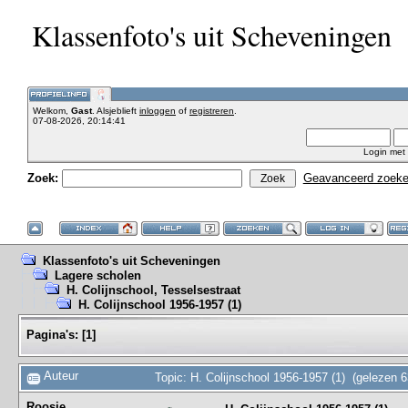
Klassenfoto's uit Scheveningen
Welkom,
Gast
. Alsjeblieft
inloggen
of
registreren
.
07-08-2026, 20:14:41
Login met
Zoek:
Geavanceerd zoek
Klassenfoto's uit Scheveningen
Lagere scholen
H. Colijnschool, Tesselsestraat
H. Colijnschool 1956-1957 (1)
Pagina's:
[
1
]
Auteur
Topic: H. Colijnschool 1956-1957 (1) (gelezen 
Roosje