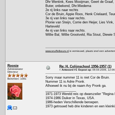
Dhr Wentink, Kees Mooijman, Geert de Graaf, 
Buter, onbekend, Dhr.Miedema
2e rij links naar rechts
Cor de Bruin, Appie Roos, Henk Crielaard, Teu
3e rij van links naar rechts.
Plonie van Steijn, Corrie den Heijer, Lies Vink
Harteveld
4e rij van links naar rechts.
Willie Bal, Willie Grootveld, Ria Stout, Diewie 
www.snuffelbeurs.nl
is vernieuwd, plaats snel een adverten
Roosje
Re: H. Colijnschool 1956-1957 (1)
Administrator
«
Antwoord #1 Gepost op:
06-04-2006, 12:06
Directeur
Sorry maar nummer 11 is niet Cor de Bruin.
Berichten: 1081
Nummer 11 is Adrie Pronk.
Alhoewel ik nu bij de naam Ary Pronk ga.
_________________
1971-1973 Wereld reis op dwarszeiler "Regina 
1974-1986 Duiker in Texas, USA.
1986-heden Verschillende beroepen.
1973 getrouwd heb drie kinderen en een kleink