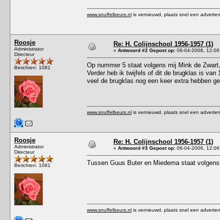
www.snuffelbeurs.nl
is vernieuwd, plaats snel een adverten
Roosje
Re: H. Colijnschool 1956-1957 (1)
Administrator
«
Antwoord #2 Gepost op:
06-04-2006, 12:06
Directeur
Op nummer 5 staat volgens mij Mink de Zwart,
Berichten: 1081
Verder heb ik twijfels of dit de brugklas is v
veel de brugklas nog een keer extra hebben g
www.snuffelbeurs.nl
is vernieuwd, plaats snel een adverten
Roosje
Re: H. Colijnschool 1956-1957 (1)
Administrator
«
Antwoord #3 Gepost op:
06-04-2006, 12:06
Directeur
Tussen Guus Buter en Miedema staat volgens
Berichten: 1081
www.snuffelbeurs.nl
is vernieuwd, plaats snel een adverten