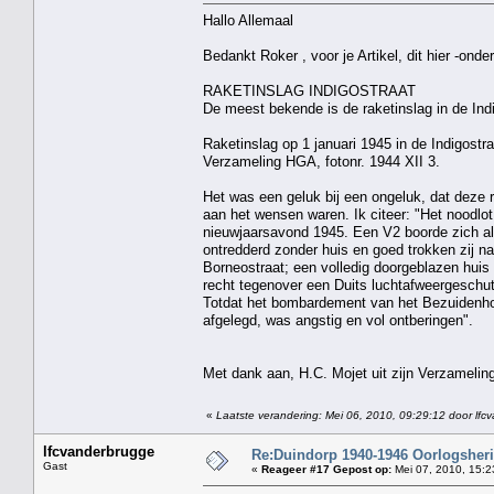
Hallo Allemaal
Bedankt Roker , voor je Artikel, dit hier -onder
RAKETINSLAG INDIGOSTRAAT
De meest bekende is de raketinslag in de Indi
Raketinslag op 1 januari 1945 in de Indigostr
Verzameling HGA, fotonr. 1944 XII 3.
Het was een geluk bij een ongeluk, dat deze 
aan het wensen waren. Ik citeer: "Het noodlot 
nieuwjaarsavond 1945. Een V2 boorde zich al
ontredderd zonder huis en goed trokken zij n
Borneostraat; een volledig doorgeblazen huis
recht tegenover een Duits luchtafweergeschut
Totdat het bombardement van het Bezuidenhout
afgelegd, was angstig en vol ontberingen".
Met dank aan, H.C. Mojet uit zijn Verzamelin
«
Laatste verandering: Mei 06, 2010, 09:29:12 door lfc
lfcvanderbrugge
Re:Duindorp 1940-1946 Oorlogsheri
Gast
«
Reageer #17 Gepost op:
Mei 07, 2010, 15:2