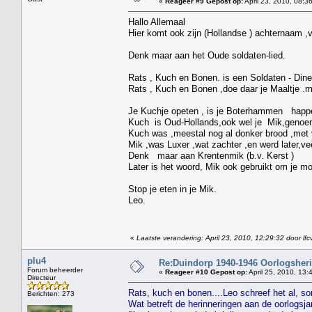
«
Reageer #9 Gepost op:
April 23, 2010, 08:3
Hallo Allemaal
Hier komt ook zijn (Hollandse ) achternaam 
Denk maar aan het Oude soldaten-lied.
Rats , Kuch en Bonen. is een Soldaten - Dine
Rats , Kuch en Bonen ,doe daar je Maaltje .
Je Kuchje opeten , is je Boterhammen happ
Kuch is Oud-Hollands,ook wel je Mik,genoe
Kuch was ,meestal nog al donker brood ,met 
Mik ,was Luxer ,wat zachter ,en werd later,ve
Denk maar aan Krentenmik (b.v. Kerst )
Later is het woord, Mik ook gebruikt om je m
Stop je eten in je Mik.
Leo.
«
Laatste verandering: April 23, 2010, 12:29:32 door l
plu4
Re:Duindorp 1940-1946 Oorlogsheri
Forum beheerder
«
Reageer #10 Gepost op:
April 25, 2010, 13:
Directeur
Rats, kuch en bonen....Leo schreef het al, s
Berichten: 273
Wat betreft de herinneringen aan de oorlogsja