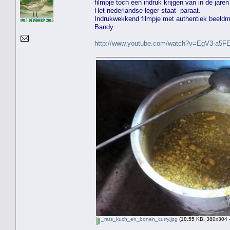
filmpje toch een indruk krijgen van in de jaren
Het nederlandse leger staat paraat.
Indrukwekkend filmpje met authentiek beeldm
Bandy.
http://www.youtube.com/watch?v=EgV3-a5F
_rats_kuch_en_bonen_curry.jpg
(18.55 KB, 380x304 -