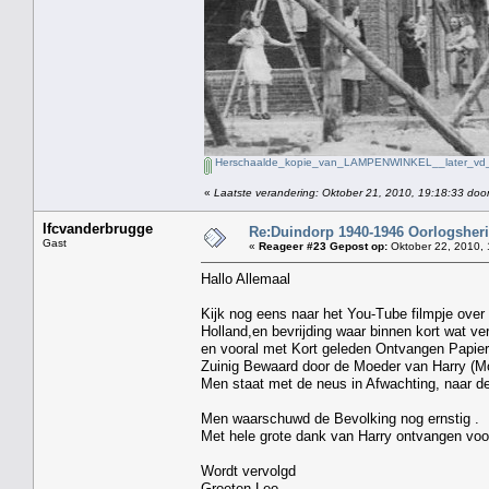
Herschaalde_kopie_van_LAMPENWINKEL__later_vd_
«
Laatste verandering: Oktober 21, 2010, 19:18:33 doo
lfcvanderbrugge
Re:Duindorp 1940-1946 Oorlogsheri
Gast
«
Reageer #23 Gepost op:
Oktober 22, 2010, 
Hallo Allemaal
Kijk nog eens naar het You-Tube filmpje ove
Holland,en bevrijding waar binnen kort wat ve
en vooral met Kort geleden Ontvangen Papier
Zuinig Bewaard door de Moeder van Harry (Mo
Men staat met de neus in Afwachting, naar de 
Men waarschuwd de Bevolking nog ernstig .
Met hele grote dank van Harry ontvangen voor
Wordt vervolgd
Groeten Leo.