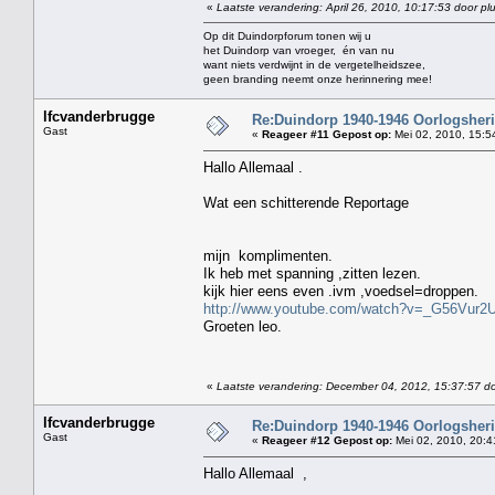
«
Laatste verandering: April 26, 2010, 10:17:53 door pl
Op dit Duindorpforum tonen wij u
het Duindorp van vroeger, én van nu
want niets verdwijnt in de vergetelheidszee,
geen branding neemt onze herinnering mee!
lfcvanderbrugge
Re:Duindorp 1940-1946 Oorlogsheri
Gast
«
Reageer #11 Gepost op:
Mei 02, 2010, 15:5
Hallo Allemaal .
Wat een schitterende Reportage
mijn komplimenten.
Ik heb met spanning ,zitten lezen.
kijk hier eens even .ivm ,voedsel=droppen.
http://www.youtube.com/watch?v=_G56Vur
Groeten leo.
«
Laatste verandering: December 04, 2012, 15:37:57 do
lfcvanderbrugge
Re:Duindorp 1940-1946 Oorlogsheri
Gast
«
Reageer #12 Gepost op:
Mei 02, 2010, 20:4
Hallo Allemaal ,