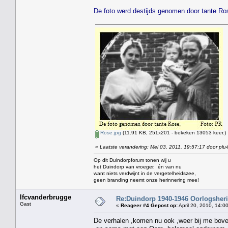
De foto werd destijds genomen door tante Ros
Rose.jpg
(11.91 KB, 251x201 - bekeken 13053 keer.)
«
Laatste verandering: Mei 03, 2011, 19:57:17 door plu
Op dit Duindorpforum tonen wij u
het Duindorp van vroeger, én van nu
want niets verdwijnt in de vergetelheidszee,
geen branding neemt onze herinnering mee!
lfcvanderbrugge
Re:Duindorp 1940-1946 Oorlogsheri
Gast
«
Reageer #4 Gepost op:
April 20, 2010, 14:0
De verhalen ,komen nu ook ,weer bij me bov