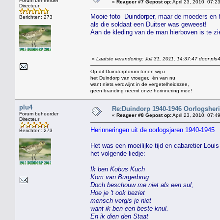
Forum beheerder
«
Reageer #7 Gepost op:
April 23, 2010, 07:2
Directeur
Mooie foto Duindorper, maar de moeders en hu
Berichten: 273
als die soldaat een Duitser was geweest!
Aan de kleding van de man hierboven is te zi
«
Laatste verandering: Juli 31, 2011, 14:37:47 door plu
Op dit Duindorpforum tonen wij u
het Duindorp van vroeger, én van nu
want niets verdwijnt in de vergetelheidszee,
geen branding neemt onze herinnering mee!
plu4
Re:Duindorp 1940-1946 Oorlogsheri
Forum beheerder
«
Reageer #8 Gepost op:
April 23, 2010, 07:4
Directeur
Herinneringen uit de oorlogsjaren 1940-1945
Berichten: 273
Het was een moeilijke tijd en cabaretier Loui
het volgende liedje:
Ik ben Kobus Kuch
Kom van Burgerbrug.
Doch beschouw me niet als een sul,
Hoe je 't ook beziet
mensch vergis je niet
want ik ben een beste knul.
En ik dien den Staat