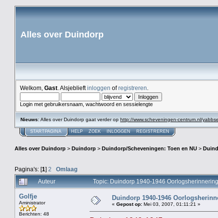
Alles over Duindorp
Welkom,
Gast
. Alsjeblieft
inloggen
of
registreren
.
Login met gebruikersnaam, wachtwoord en sessielengte
Nieuws
: Alles over Duindorp gaat verder op
http://www.scheveningen-centrum.nl/yabb
STARTPAGINA
HELP
ZOEK
INLOGGEN
REGISTREREN
Alles over Duindorp
>
Duindorp
>
Duindorp/Scheveningen: Toen en NU
>
Duind
Pagina's: [
1
]
2
Omlaag
Auteur
Topic: Duindorp 1940-1946 Oorlogsherinnering
Golfje
Duindorp 1940-1946 Oorlogsherinne
Aministrator
«
Gepost op:
Mei 03, 2007, 01:11:21 »
Berichten: 48