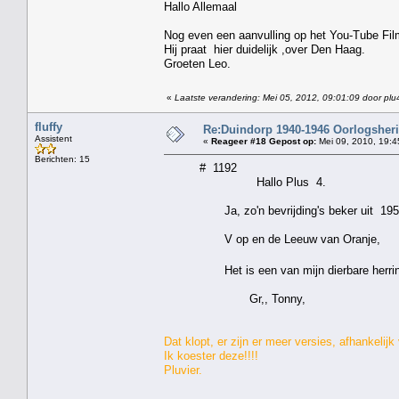
Hallo Allemaal
Nog even een aanvulling op het You-Tube Film
Hij praat hier duidelijk ,over Den Haag.
Groeten Leo.
«
Laatste verandering: Mei 05, 2012, 09:01:09 door plu
fluffy
Re:Duindorp 1940-1946 Oorlogsheri
Assistent
«
Reageer #18 Gepost op:
Mei 09, 2010, 19:4
Berichten: 15
# 1192
Hallo Plus 4.
Ja, zo'n bevrijding's beker uit 1955 heb 
V op en de Leeuw van Oranje,
Het is een van mijn dierbare herrinne
Gr,, Tonny,
Dat klopt, er zijn er meer versies, afhankelij
Ik koester deze!!!!
Pluvier.