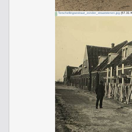
Terschellingsestraat_zonder_straatstenen.jpg
(57.31 K