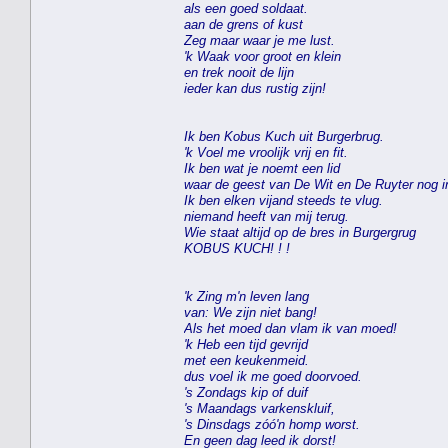
als een goed soldaat.
aan de grens of kust
Zeg maar waar je me lust.
'k Waak voor groot en klein
en trek nooit de lijn
ieder kan dus rustig zijn!
Ik ben Kobus Kuch uit Burgerbrug.
'k Voel me vroolijk vrij en fit.
Ik ben wat je noemt een lid
waar de geest van De Wit en De Ruyter nog in
Ik ben elken vijand steeds te vlug.
niemand heeft van mij terug.
Wie staat altijd op de bres in Burgergrug
KOBUS KUCH! ! !
'k Zing m'n leven lang
van: We zijn niet bang!
Als het moed dan vlam ik van moed!
'k Heb een tijd gevrijd
met een keukenmeid.
dus voel ik me goed doorvoed.
's Zondags kip of duif
's Maandags varkenskluif,
's Dinsdags zóó'n homp worst.
En geen dag leed ik dorst!