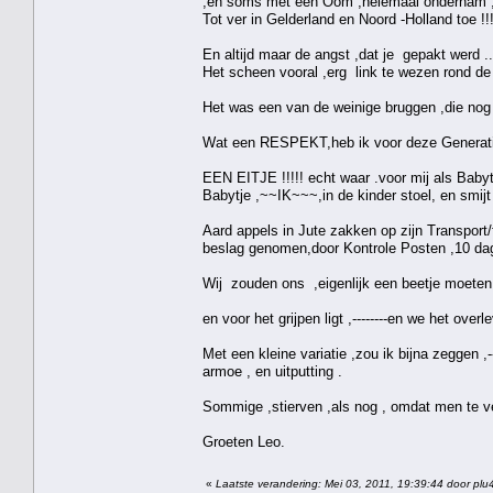
,en soms met een Oom ,helemaal ondernam ,o
Tot ver in Gelderland en Noord -Holland toe !!!
En altijd maar de angst ,dat je gepakt werd ..
Het scheen vooral ,erg link te wezen rond d
Het was een van de weinige bruggen ,die nog 
Wat een RESPEKT,heb ik voor deze Generatie
EEN EITJE !!!!! echt waar .voor mij als Baby
Babytje ,~~IK~~~,in de kinder stoel, en smijt 
Aard appels in Jute zakken op zijn Transpo
beslag genomen,door Kontrole Posten ,10 dag
Wij zouden ons ,eigenlijk een beetje moeten
en voor het grijpen ligt ,--------en we het o
Met een kleine variatie ,zou ik bijna zeggen 
armoe , en uitputting .
Sommige ,stierven ,als nog , omdat men te v
Groeten Leo.
«
Laatste verandering: Mei 03, 2011, 19:39:44 door plu