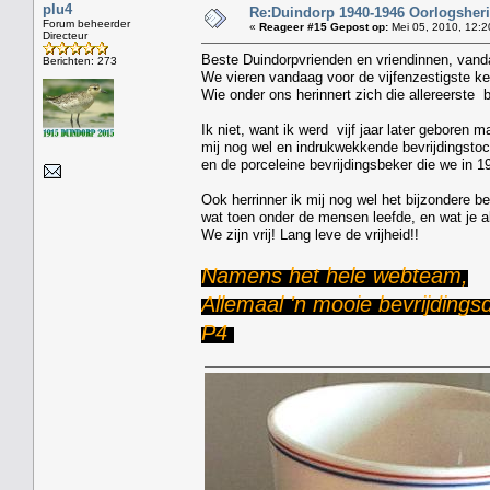
plu4
Re:Duindorp 1940-1946 Oorlogsheri
Forum beheerder
«
Reageer #15 Gepost op:
Mei 05, 2010, 12:2
Directeur
Beste Duindorpvrienden en vriendinnen, vanda
Berichten: 273
We vieren vandaag voor de vijfenzestigste ke
Wie onder ons herinnert zich die allereerste 
Ik niet, want ik werd vijf jaar later geboren ma
mij nog wel en indrukwekkende bevrijdingstoc
en de porceleine bevrijdingsbeker die we in 1
Ook herrinner ik mij nog wel het bijzondere b
wat toen onder de mensen leefde, en wat je al
We zijn vrij! Lang leve de vrijheid!!
Namens het hele webteam,
Allemaal 'n mooie bevrijding
P4