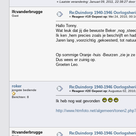
«
Laatste verandering: Januari 09, 2011, 22:38:27 door
lfcvanderbrugge
Re:Duindorp 1940-1946 Oorlogsheri
Gast
«
Reageer #19 Gepost op:
Mei 24, 2010, 00:1
Hallo Tonny.
Wat leuk dat jij die bewuste Beker ,nog ,stee
Ik ken ,hem precies zoals je beschrijft en had
Jaren lang ,voorzichtig ,gekoesterd, tot natuur
de boel tussen je 
Op sommige Oranje -huis -Beurzen ,zie je ze 
Dus wees er zuinig op.
Groeten Leo.
roker
Re:Duindorp 1940-1946 Oorlogsheri
jongste bediende
«
Reageer #20 Gepost op:
Augustus 02, 2010,
Berichten: 8
Ik heb nog wat gevonden
http://www.htmfoto.net/algemeen/tonen2.ph
lfcvanderbrugge
Re:Duindorp 1940-1946 Oorlogsheri