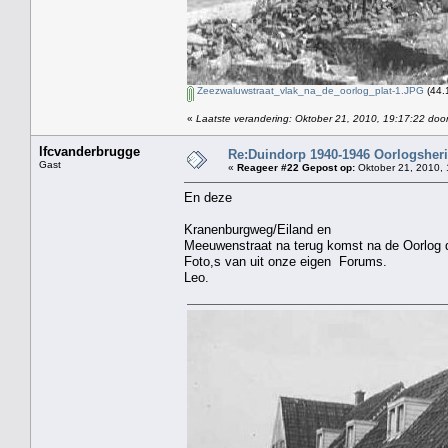
Zeezwaluwstraat_vlak_na_de_oorlog_plat-1.JPG
(44.
«
Laatste verandering: Oktober 21, 2010, 19:17:22 doo
lfcvanderbrugge
Re:Duindorp 1940-1946 Oorlogsheri
Gast
«
Reageer #22 Gepost op:
Oktober 21, 2010, 
En deze
Kranenburgweg/Eiland en
Meeuwenstraat na terug komst na de Oorlog d
Foto,s van uit onze eigen Forums.
Leo.