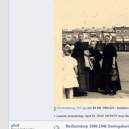
Duindorpbrug_001.jpg
(21.84 KB, 599x421 - bekeken 
«
Laatste verandering: April 23, 2010, 06:53:57 door Du
plu4
Re:Duindorp 1940-1946 Oorlogsheri