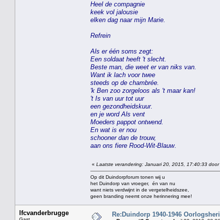
Heel de compagnie
keek vol jalousie
elken dag naar mijn Marie.
Refrein
Als er één soms zegt:
Een soldaat heeft 't slecht.
Beste man, die weet er van niks van.
Want ik lach voor twee
steeds op de chambrée.
'k Ben zoo zorgeloos als 't maar kan!
't Is van uur tot uur
een gezondheidskuur.
en je word Als vent
Moeders pappot ontwend.
En wat is er nou
schooner dan de trouw,
aan ons fiere Rood-Wit-Blauw
.
«
Laatste verandering: Januari 20, 2015, 17:40:33 door
Op dit Duindorpforum tonen wij u
het Duindorp van vroeger, én van nu
want niets verdwijnt in de vergetelheidszee,
geen branding neemt onze herinnering mee!
lfcvanderbrugge
Re:Duindorp 1940-1946 Oorlogsheri
Gast