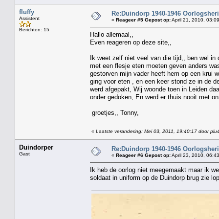
fluffy
Re:Duindorp 1940-1946 Oorlogsheri
Assistent
«
Reageer #5 Gepost op:
April 21, 2010, 03:0
Berichten: 15
Hallo allemaal,,
Even reageren op deze site,,
Ik weet zelf niet veel van die tijd,, ben wel 
met een flesje eten moeten geven anders was i
gestorven mijn vader heeft hem op een krui w
ging voor eten , en een keer stond ze in de 
werd afgepakt, Wij woonde toen in Leiden daa
onder gedoken, En werd er thuis nooit met onz
groetjes,, Tonny,
«
Laatste verandering: Mei 03, 2011, 19:40:17 door plu
Duindorper
Re:Duindorp 1940-1946 Oorlogsheri
Gast
«
Reageer #6 Gepost op:
April 23, 2010, 06:4
Ik heb de oorlog niet meegemaakt maar ik wee
soldaat in uniform op de Duindorp brug zie l