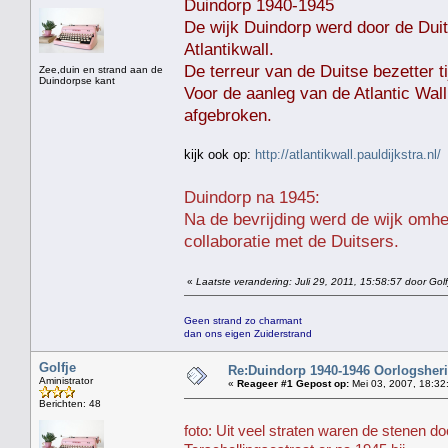
Duindorp 1940-1945
De wijk Duindorp werd door de Duit
Atlantikwall.
De terreur van de Duitse bezetter
Zee,duin en strand aan de
Duindorpse kant
Voor de aanleg van de Atlantic Wal
afgebroken.
kijk ook op:
http://atlantikwall.pauldijkstra.nl/
Duindorp na 1945:
Na de bevrijding werd de wijk omh
collaboratie met de Duitsers.
«
Laatste verandering: Juli 29, 2011, 15:58:57 door Golf
Geen strand zo charmant
dan ons eigen Zuiderstrand
Golfje
Re:Duindorp 1940-1946 Oorlogsheri
Aministrator
«
Reageer #1 Gepost op:
Mei 03, 2007, 18:32
Berichten: 48
foto: Uit veel straten waren de stenen do