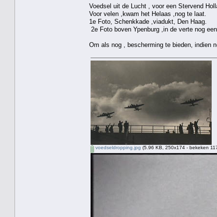
Voedsel uit de Lucht , voor een Stervend Holl
Voor velen ,kwam het Helaas ,nog te laat.
1e Foto, Schenkkade ,viadukt, Den Haag.
2e Foto boven Ypenburg ,in de verte nog een 
Om als nog , bescherming te bieden, indien n
voedseldropping.jpg
(5.96 KB, 250x174 - bekeken 117