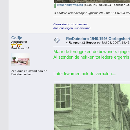
kranenburgweg.jpg
(42.09 KB, 568x404 - bekeken 156
«
Laatste verandering: Augustus 28, 2008, 11:57:03 do
Geen strand zo charmant
dan ons eigen Zuiderstrand
Golfje
Re:Duindorp 1940-1946 Oorlogsheri
Aministrator
«
Reageer #2 Gepost op:
Mei 03, 2007, 18:42
Berichten: 48
Maar de teruggekeerde bewoners gingen n
Al stonden de hekken tot ieders ergernis 
Zee,duin en strand aan de
Later kwamen ook de verhalen.....
Duindorpse kant