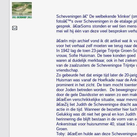
Scheveningen â€“ De welbekende 'klinker' (om
fotoâ€™s over Scheveningen in de etalage plaa
gesprek. â€œSoms stonden er wel tien mensen 
mei wil hij één van deze veel besproken verh
â€œIn mijn archief vond ik dit artikel wat i
voor het verhaal zelf moeten we terug naar de
In 1942 lag de toen 23-jarige Trijntje Groen-
vrouw, Sofie Huisman. De twee konden goed m
waren al duidelijk merkbaar, ook in het zieken
van de zaalzusters de Scheveningse Trijntje w
vriendschap.
Zo gebeurde het dat enige tijd later de 20-j
Huisman was vanaf de Hoefkade naar de Anker
prominent in het zicht. De tram mocht toente
door Joden betreden worden. De bewegingsvrij
door de gele Davidsster en waren zo een mak
â€œEen verschrikkelijke situatie, waar mevr
â€œZij liet Judith de Scheveningse dracht aa
actie in die tijd. Wanneer de bezetter hier lu
Gelukkig was dit niet het geval en kon Judit
herinnering die blijft bestaan in de vorm va
Ankerstraat voor huisnummer 40, staat links 
Groen.
Toby: â€œEen hulde aan deze Scheveningse vro