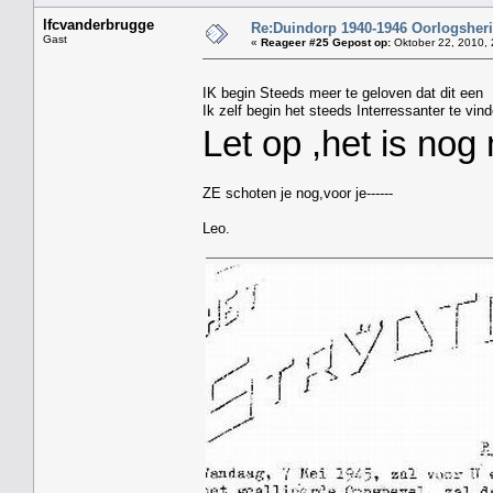
lfcvanderbrugge
Re:Duindorp 1940-1946 Oorlogsheri
Gast
«
Reageer #25 Gepost op:
Oktober 22, 2010, 
IK begin Steeds meer te geloven dat dit een I
Ik zelf begin het steeds Interressanter te vin
Let op ,het is nog
ZE schoten je nog,voor je------
Leo.