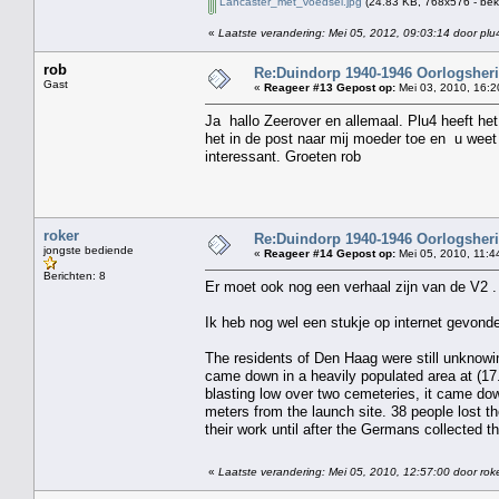
Lancaster_met_voedsel.jpg
(24.83 KB, 768x576 - bek
«
Laatste verandering: Mei 05, 2012, 09:03:14 door plu
rob
Re:Duindorp 1940-1946 Oorlogsheri
Gast
«
Reageer #13 Gepost op:
Mei 03, 2010, 16:2
Ja hallo Zeerover en allemaal. Plu4 heeft het
het in de post naar mij moeder toe en u weet d
interessant. Groeten rob
roker
Re:Duindorp 1940-1946 Oorlogsheri
jongste bediende
«
Reageer #14 Gepost op:
Mei 05, 2010, 11:4
Berichten: 8
Er moet ook nog een verhaal zijn van de V2 . 
Ik heb nog wel een stukje op internet gevonden
The residents of Den Haag were still unknow
came down in a heavily populated area at (17
blasting low over two cemeteries, it came dow
meters from the launch site. 38 people lost th
their work until after the Germans collected t
«
Laatste verandering: Mei 05, 2010, 12:57:00 door rok