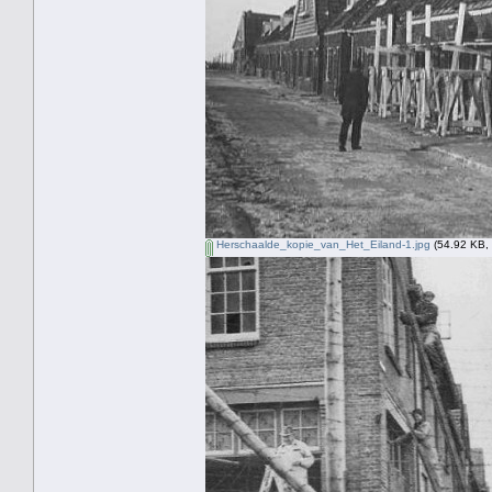
Herschaalde_kopie_van_Het_Eiland-1.jpg
(54.92 KB, 