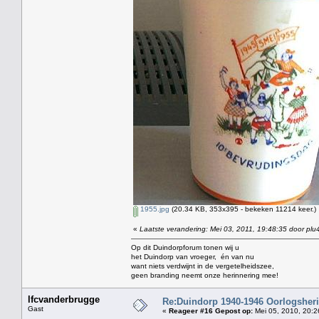
1955.jpg
(20.34 KB, 353x395 - bekeken 11214 keer.)
«
Laatste verandering: Mei 03, 2011, 19:48:35 door plu
Op dit Duindorpforum tonen wij u
het Duindorp van vroeger, én van nu
want niets verdwijnt in de vergetelheidszee,
geen branding neemt onze herinnering mee!
lfcvanderbrugge
Re:Duindorp 1940-1946 Oorlogsheri
Gast
«
Reageer #16 Gepost op:
Mei 05, 2010, 20:2