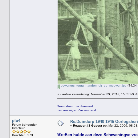
bewoners_terug_handen_uit_de_mouwen.jpg
(44.34 
«
Laatste verandering: November 23, 2012, 15:33:53 do
Geen strand zo charmant
dan ons eigen Zuiderstrand
plu4
Re:Duindorp 1940-1946 Oorlogsheri
Forum beheerder
«
Reageer #3 Gepost op:
Mei 22, 2009, 08:58
Directeur
â€œ
Een hulde aan deze Scheveningse vro
Berichten: 273