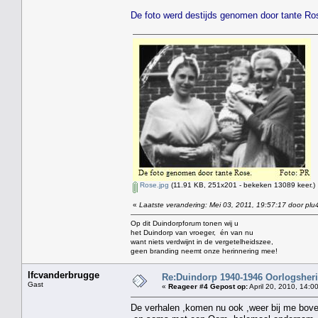
De foto werd destijds genomen door tante Ros
Rose.jpg
(11.91 KB, 251x201 - bekeken 13089 keer.)
«
Laatste verandering: Mei 03, 2011, 19:57:17 door plu
Op dit Duindorpforum tonen wij u
het Duindorp van vroeger, én van nu
want niets verdwijnt in de vergetelheidszee,
geen branding neemt onze herinnering mee!
lfcvanderbrugge
Re:Duindorp 1940-1946 Oorlogsheri
Gast
«
Reageer #4 Gepost op:
April 20, 2010, 14:0
De verhalen ,komen nu ook ,weer bij me bov