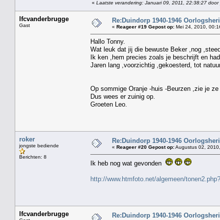
«
Laatste verandering: Januari 09, 2011, 22:38:27 door
lfcvanderbrugge
Re:Duindorp 1940-1946 Oorlogsheri
Gast
«
Reageer #19 Gepost op:
Mei 24, 2010, 00:1
Hallo Tonny.
Wat leuk dat jij die bewuste Beker ,nog ,stee
Ik ken ,hem precies zoals je beschrijft en had
Jaren lang ,voorzichtig ,gekoesterd, tot natuur
de boel tussen je 
Op sommige Oranje -huis -Beurzen ,zie je ze 
Dus wees er zuinig op.
Groeten Leo.
roker
Re:Duindorp 1940-1946 Oorlogsheri
jongste bediende
«
Reageer #20 Gepost op:
Augustus 02, 2010,
Berichten: 8
Ik heb nog wat gevonden
http://www.htmfoto.net/algemeen/tonen2.ph
lfcvanderbrugge
Re:Duindorp 1940-1946 Oorlogsheri