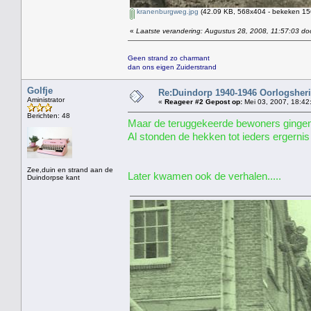
kranenburgweg.jpg
(42.09 KB, 568x404 - bekeken 156
«
Laatste verandering: Augustus 28, 2008, 11:57:03 do
Geen strand zo charmant
dan ons eigen Zuiderstrand
Golfje
Re:Duindorp 1940-1946 Oorlogsheri
Aministrator
«
Reageer #2 Gepost op:
Mei 03, 2007, 18:42
Berichten: 48
Maar de teruggekeerde bewoners gingen n
Al stonden de hekken tot ieders ergernis 
Zee,duin en strand aan de
Later kwamen ook de verhalen.....
Duindorpse kant