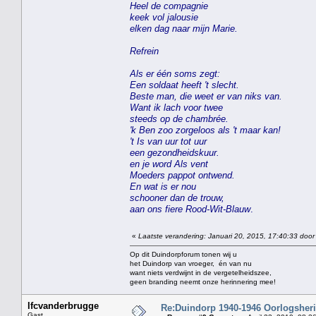
Heel de compagnie
keek vol jalousie
elken dag naar mijn Marie.
Refrein
Als er één soms zegt:
Een soldaat heeft 't slecht.
Beste man, die weet er van niks van.
Want ik lach voor twee
steeds op de chambrée.
'k Ben zoo zorgeloos als 't maar kan!
't Is van uur tot uur
een gezondheidskuur.
en je word Als vent
Moeders pappot ontwend.
En wat is er nou
schooner dan de trouw,
aan ons fiere Rood-Wit-Blauw
.
«
Laatste verandering: Januari 20, 2015, 17:40:33 door
Op dit Duindorpforum tonen wij u
het Duindorp van vroeger, én van nu
want niets verdwijnt in de vergetelheidszee,
geen branding neemt onze herinnering mee!
lfcvanderbrugge
Re:Duindorp 1940-1946 Oorlogsheri
Gast