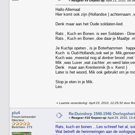
«
Reageer #9 Gepost op:
April 23, 2010, 08:3
Hallo Allemaal
Hier komt ook zijn (Hollandse ) achternaam 
Denk maar aan het Oude soldaten-lied.
Rats , Kuch en Bonen. is een Soldaten - Dine
Rats , Kuch en Bonen ,doe daar je Maaltje .
Je Kuchje opeten , is je Boterhammen happ
Kuch is Oud-Hollands,ook wel je Mik,genoe
Kuch was ,meestal nog al donker brood ,met 
Mik ,was Luxer ,wat zachter ,en werd later,ve
Denk maar aan Krentenmik (b.v. Kerst )
Later is het woord, Mik ook gebruikt om je m
Stop je eten in je Mik.
Leo.
«
Laatste verandering: April 23, 2010, 12:29:32 door l
plu4
Re:Duindorp 1940-1946 Oorlogsheri
Forum beheerder
«
Reageer #10 Gepost op:
April 25, 2010, 13:
Directeur
Rats, kuch en bonen....Leo schreef het al, s
Berichten: 273
Wat betreft de herinneringen aan de oorlogsja