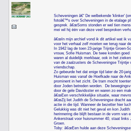
Scheveningen â€“ De welbekende 'klinker' (om
fotoâ€™s over Scheveningen in de etalage plaa
gesprek. â€œSoms stonden er wel tien mensen 
mei wil hij één van deze veel besproken verh
â€œIn mijn archief vond ik dit artikel wat i
voor het verhaal zelf moeten we terug naar de
In 1942 lag de toen 23-jarige Trijntje Groen-
vrouw, Sofie Huisman. De twee konden goed m
waren al duidelijk merkbaar, ook in het zieken
van de zaalzusters de Scheveningse Trijntje w
vriendschap.
Zo gebeurde het dat enige tijd later de 20-j
Huisman was vanaf de Hoefkade naar de Anker
prominent in het zicht. De tram mocht toente
door Joden betreden worden. De bewegingsvrij
door de gele Davidsster en waren zo een mak
â€œEen verschrikkelijke situatie, waar mevr
â€œZij liet Judith de Scheveningse dracht aa
actie in die tijd. Wanneer de bezetter hier lu
Gelukkig was dit niet het geval en kon Judit
herinnering die blijft bestaan in de vorm va
Ankerstraat voor huisnummer 40, staat links 
Groen.
Toby: â€œEen hulde aan deze Scheveningse vro