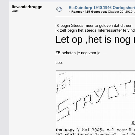
lfcvanderbrugge
Re:Duindorp 1940-1946 Oorlogsheri
Gast
«
Reageer #25 Gepost op:
Oktober 22, 2010, 
IK begin Steeds meer te geloven dat dit een I
Ik zelf begin het steeds Interressanter te vin
Let op ,het is nog
ZE schoten je nog,voor je------
Leo.