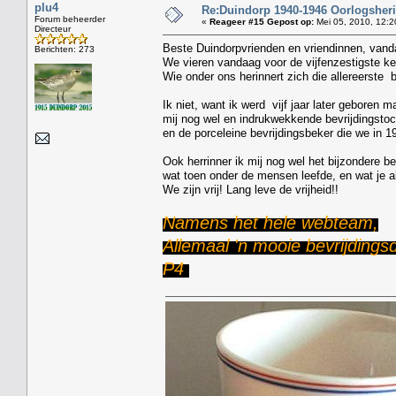
plu4
Re:Duindorp 1940-1946 Oorlogsheri
Forum beheerder
«
Reageer #15 Gepost op:
Mei 05, 2010, 12:2
Directeur
Beste Duindorpvrienden en vriendinnen, vanda
Berichten: 273
We vieren vandaag voor de vijfenzestigste ke
Wie onder ons herinnert zich die allereerste 
Ik niet, want ik werd vijf jaar later geboren ma
mij nog wel en indrukwekkende bevrijdingstoc
en de porceleine bevrijdingsbeker die we in 1
Ook herrinner ik mij nog wel het bijzondere b
wat toen onder de mensen leefde, en wat je al
We zijn vrij! Lang leve de vrijheid!!
Namens het hele webteam,
Allemaal 'n mooie bevrijding
P4