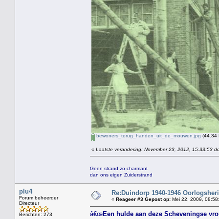
bewoners_terug_handen_uit_de_mouwen.jpg
(44.34 
«
Laatste verandering: November 23, 2012, 15:33:53 do
Geen strand zo charmant
dan ons eigen Zuiderstrand
plu4
Re:Duindorp 1940-1946 Oorlogsheri
Forum beheerder
«
Reageer #3 Gepost op:
Mei 22, 2009, 08:58
Directeur
â€œ
Een hulde aan deze Scheveningse vro
Berichten: 273