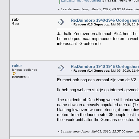
Lancaster_met_voedsel.jpg
(24.83 KB, 768x576 - bek
«
Laatste verandering: Mei 05, 2012, 09:03:14 door plu
rob
Re:Duindorp 1940-1946 Oorlogsheri
Gast
«
Reageer #13 Gepost op:
Mei 03, 2010, 16:2
Ja hallo Zeerover en allemaal. Plu4 heeft het
het in de post naar mij moeder toe en u weet d
interessant. Groeten rob
roker
Re:Duindorp 1940-1946 Oorlogsheri
jongste bediende
«
Reageer #14 Gepost op:
Mei 05, 2010, 11:4
Berichten: 8
Er moet ook nog een verhaal zijn van de V2 . 
Ik heb nog wel een stukje op internet gevonden
The residents of Den Haag were still unknow
came down in a heavily populated area at (17
blasting low over two cemeteries, it came dow
meters from the launch site. 38 people lost th
their work until after the Germans collected t
«
Laatste verandering: Mei 05, 2010, 12:57:00 door rok