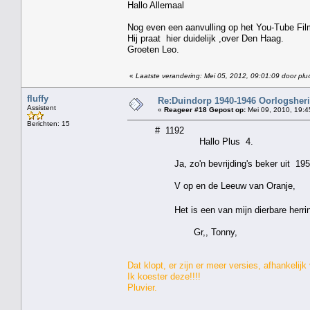
Hallo Allemaal
Nog even een aanvulling op het You-Tube Film
Hij praat hier duidelijk ,over Den Haag.
Groeten Leo.
«
Laatste verandering: Mei 05, 2012, 09:01:09 door plu
fluffy
Re:Duindorp 1940-1946 Oorlogsheri
Assistent
«
Reageer #18 Gepost op:
Mei 09, 2010, 19:4
Berichten: 15
# 1192
Hallo Plus 4.
Ja, zo'n bevrijding's beker uit 1955 heb 
V op en de Leeuw van Oranje,
Het is een van mijn dierbare herrinne
Gr,, Tonny,
Dat klopt, er zijn er meer versies, afhankelij
Ik koester deze!!!!
Pluvier.