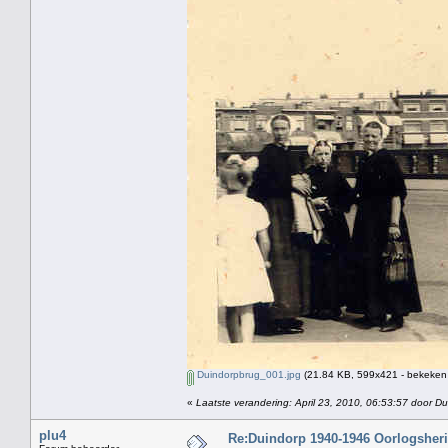
Duindorpbrug_001.jpg
(21.84 KB, 599x421 - bekeken 
«
Laatste verandering: April 23, 2010, 06:53:57 door Du
plu4
Re:Duindorp 1940-1946 Oorlogsheri