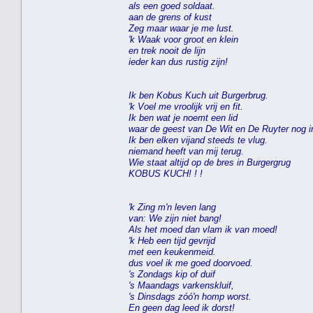
als een goed soldaat.
aan de grens of kust
Zeg maar waar je me lust.
'k Waak voor groot en klein
en trek nooit de lijn
ieder kan dus rustig zijn!
Ik ben Kobus Kuch uit Burgerbrug.
'k Voel me vroolijk vrij en fit.
Ik ben wat je noemt een lid
waar de geest van De Wit en De Ruyter nog in
Ik ben elken vijand steeds te vlug.
niemand heeft van mij terug.
Wie staat altijd op de bres in Burgergrug
KOBUS KUCH! ! !
'k Zing m'n leven lang
van: We zijn niet bang!
Als het moed dan vlam ik van moed!
'k Heb een tijd gevrijd
met een keukenmeid.
dus voel ik me goed doorvoed.
's Zondags kip of duif
's Maandags varkenskluif,
's Dinsdags zóó'n homp worst.
En geen dag leed ik dorst!