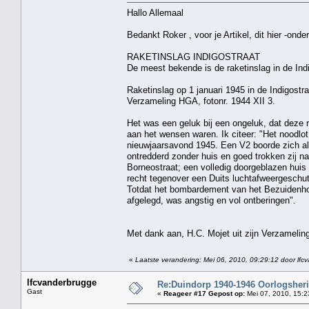
Hallo Allemaal
Bedankt Roker , voor je Artikel, dit hier -onder
RAKETINSLAG INDIGOSTRAAT
De meest bekende is de raketinslag in de Indi
Raketinslag op 1 januari 1945 in de Indigostr
Verzameling HGA, fotonr. 1944 XII 3.
Het was een geluk bij een ongeluk, dat deze 
aan het wensen waren. Ik citeer: "Het noodlot 
nieuwjaarsavond 1945. Een V2 boorde zich al
ontredderd zonder huis en goed trokken zij n
Borneostraat; een volledig doorgeblazen huis
recht tegenover een Duits luchtafweergeschut
Totdat het bombardement van het Bezuidenhout
afgelegd, was angstig en vol ontberingen".
Met dank aan, H.C. Mojet uit zijn Verzamelin
«
Laatste verandering: Mei 06, 2010, 09:29:12 door lfc
lfcvanderbrugge
Re:Duindorp 1940-1946 Oorlogsheri
Gast
«
Reageer #17 Gepost op:
Mei 07, 2010, 15:2