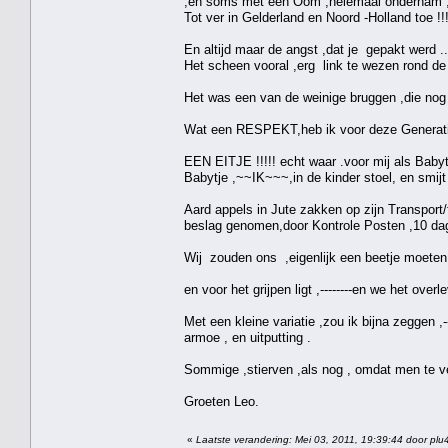
,en soms met een Oom ,helemaal ondernam ,o
Tot ver in Gelderland en Noord -Holland toe !!!
En altijd maar de angst ,dat je gepakt werd ..
Het scheen vooral ,erg link te wezen rond d
Het was een van de weinige bruggen ,die nog 
Wat een RESPEKT,heb ik voor deze Generatie
EEN EITJE !!!!! echt waar .voor mij als Baby
Babytje ,~~IK~~~,in de kinder stoel, en smijt 
Aard appels in Jute zakken op zijn Transpo
beslag genomen,door Kontrole Posten ,10 dag
Wij zouden ons ,eigenlijk een beetje moeten
en voor het grijpen ligt ,--------en we het o
Met een kleine variatie ,zou ik bijna zeggen 
armoe , en uitputting .
Sommige ,stierven ,als nog , omdat men te v
Groeten Leo.
«
Laatste verandering: Mei 03, 2011, 19:39:44 door plu