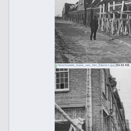
Herschaalde_kopie_van_Het_Eiland-1.jpg
(54.92 KB, 