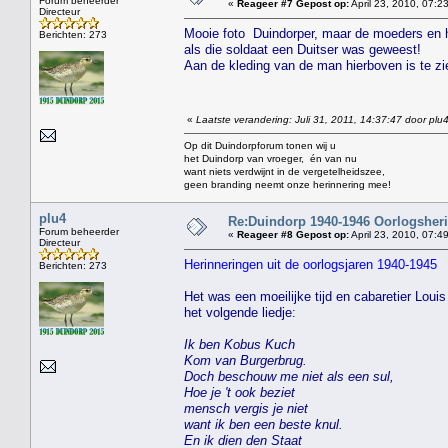
Forum beheerder
«
Reageer #7 Gepost op:
April 23, 2010, 07:2
Directeur
Mooie foto Duindorper, maar de moeders en hu
Berichten: 273
als die soldaat een Duitser was geweest!
Aan de kleding van de man hierboven is te zi
«
Laatste verandering: Juli 31, 2011, 14:37:47 door plu
Op dit Duindorpforum tonen wij u
het Duindorp van vroeger, én van nu
want niets verdwijnt in de vergetelheidszee,
geen branding neemt onze herinnering mee!
plu4
Re:Duindorp 1940-1946 Oorlogsheri
Forum beheerder
«
Reageer #8 Gepost op:
April 23, 2010, 07:4
Directeur
Herinneringen uit de oorlogsjaren 1940-1945
Berichten: 273
Het was een moeilijke tijd en cabaretier Loui
het volgende liedje:
Ik ben Kobus Kuch
Kom van Burgerbrug.
Doch beschouw me niet als een sul,
Hoe je 't ook beziet
mensch vergis je niet
want ik ben een beste knul.
En ik dien den Staat