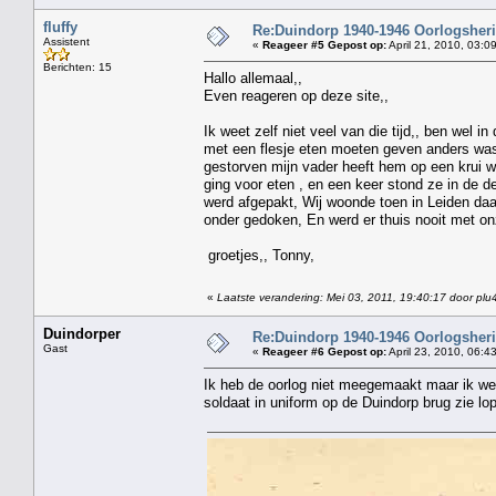
fluffy
Re:Duindorp 1940-1946 Oorlogsheri
Assistent
«
Reageer #5 Gepost op:
April 21, 2010, 03:0
Berichten: 15
Hallo allemaal,,
Even reageren op deze site,,
Ik weet zelf niet veel van die tijd,, ben wel 
met een flesje eten moeten geven anders was i
gestorven mijn vader heeft hem op een krui w
ging voor eten , en een keer stond ze in de 
werd afgepakt, Wij woonde toen in Leiden daa
onder gedoken, En werd er thuis nooit met onz
groetjes,, Tonny,
«
Laatste verandering: Mei 03, 2011, 19:40:17 door plu
Duindorper
Re:Duindorp 1940-1946 Oorlogsheri
Gast
«
Reageer #6 Gepost op:
April 23, 2010, 06:4
Ik heb de oorlog niet meegemaakt maar ik wee
soldaat in uniform op de Duindorp brug zie l