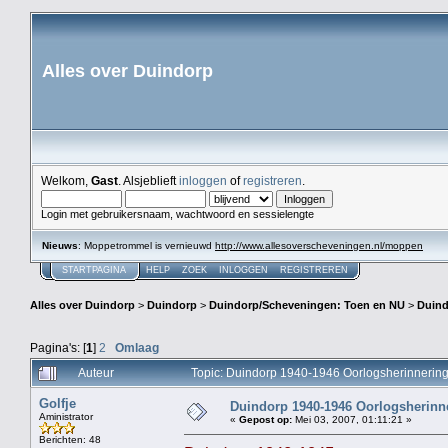
Alles over Duindorp
Welkom,
Gast
. Alsjeblieft
inloggen
of
registreren
.
Login met gebruikersnaam, wachtwoord en sessielengte
Nieuws
: Moppetrommel is vernieuwd
http://www.allesoverscheveningen.nl/moppen
STARTPAGINA
HELP
ZOEK
INLOGGEN
REGISTREREN
Alles over Duindorp
>
Duindorp
>
Duindorp/Scheveningen: Toen en NU
>
Duind
Pagina's: [
1
]
2
Omlaag
Auteur
Topic: Duindorp 1940-1946 Oorlogsherinnering
Golfje
Duindorp 1940-1946 Oorlogsherinne
Aministrator
«
Gepost op:
Mei 03, 2007, 01:11:21 »
Berichten: 48