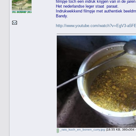
filmpje toch een indruk krijgen van in de jaren
Het nederlandse leger staat paraat.
Indrukwekkend filmpje met authentiek beeldm
Bandy.
http://www.youtube.com/watch?v=EgV3-a5F
_rats_kuch_en_bonen_curry.jpg
(18.55 KB, 380x304 -