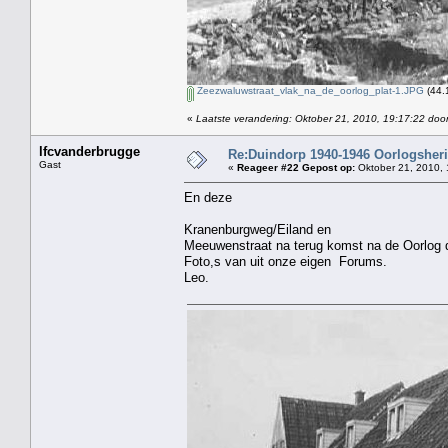
Zeezwaluwstraat_vlak_na_de_oorlog_plat-1.JPG
(44.
«
Laatste verandering: Oktober 21, 2010, 19:17:22 doo
lfcvanderbrugge
Re:Duindorp 1940-1946 Oorlogsheri
Gast
«
Reageer #22 Gepost op:
Oktober 21, 2010, 
En deze
Kranenburgweg/Eiland en
Meeuwenstraat na terug komst na de Oorlog d
Foto,s van uit onze eigen Forums.
Leo.