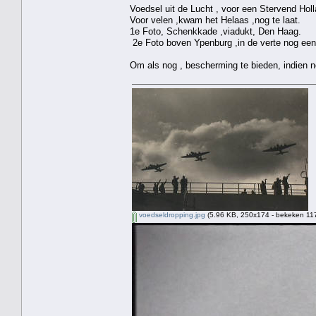
Voedsel uit de Lucht , voor een Stervend Holl
Voor velen ,kwam het Helaas ,nog te laat.
1e Foto, Schenkkade ,viadukt, Den Haag.
2e Foto boven Ypenburg ,in de verte nog een 
Om als nog , bescherming te bieden, indien n
voedseldropping.jpg
(5.96 KB, 250x174 - bekeken 117