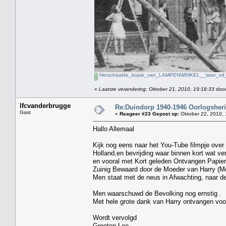
Herschaalde_kopie_van_LAMPENWINKEL__later_vd_
«
Laatste verandering: Oktober 21, 2010, 19:18:33 doo
lfcvanderbrugge
Re:Duindorp 1940-1946 Oorlogsheri
Gast
«
Reageer #23 Gepost op:
Oktober 22, 2010, 
Hallo Allemaal
Kijk nog eens naar het You-Tube filmpje ove
Holland,en bevrijding waar binnen kort wat ve
en vooral met Kort geleden Ontvangen Papier
Zuinig Bewaard door de Moeder van Harry (Mo
Men staat met de neus in Afwachting, naar de 
Men waarschuwd de Bevolking nog ernstig .
Met hele grote dank van Harry ontvangen voor
Wordt vervolgd
Groeten Leo.