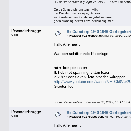
«
Laatste verandering: April 26, 2010, 10:17:53 door pl
Op dit Duindorpforum tonen wij u
het Duindorp van vroeger, én van nu
want niets verdwijnt in de vergetelheidszee,
geen branding neemt onze herinnering mee!
lfcvanderbrugge
Re:Duindorp 1940-1946 Oorlogsheri
Gast
«
Reageer #11 Gepost op:
Mei 02, 2010, 15:5
Hallo Allemaal .
Wat een schitterende Reportage
mijn komplimenten.
Ik heb met spanning ,zitten lezen.
kijk hier eens even .ivm ,voedsel=droppen.
http://www.youtube.com/watch?v=_G56Vur
Groeten leo.
«
Laatste verandering: December 04, 2012, 15:37:57 do
lfcvanderbrugge
Re:Duindorp 1940-1946 Oorlogsheri
Gast
«
Reageer #12 Gepost op:
Mei 02, 2010, 20:4
Hallo Allemaal ,