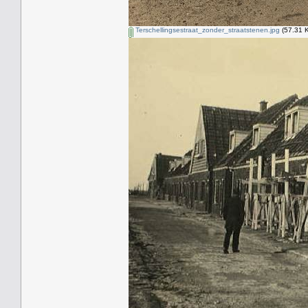
Terschellingsestraat_zonder_straatstenen.jpg
(57.31 K