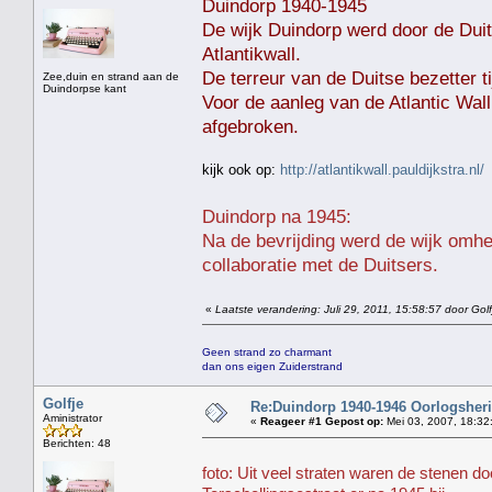
Duindorp 1940-1945
De wijk Duindorp werd door de Duit
Atlantikwall.
De terreur van de Duitse bezetter
Zee,duin en strand aan de
Duindorpse kant
Voor de aanleg van de Atlantic Wal
afgebroken.
kijk ook op:
http://atlantikwall.pauldijkstra.nl/
Duindorp na 1945:
Na de bevrijding werd de wijk omh
collaboratie met de Duitsers.
«
Laatste verandering: Juli 29, 2011, 15:58:57 door Golf
Geen strand zo charmant
dan ons eigen Zuiderstrand
Golfje
Re:Duindorp 1940-1946 Oorlogsheri
Aministrator
«
Reageer #1 Gepost op:
Mei 03, 2007, 18:32
Berichten: 48
foto: Uit veel straten waren de stenen do