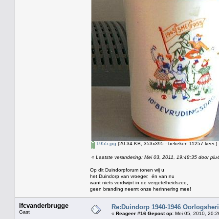
1955.jpg
(20.34 KB, 353x395 - bekeken 11257 keer.)
«
Laatste verandering: Mei 03, 2011, 19:48:35 door plu
Op dit Duindorpforum tonen wij u
het Duindorp van vroeger, én van nu
want niets verdwijnt in de vergetelheidszee,
geen branding neemt onze herinnering mee!
lfcvanderbrugge
Re:Duindorp 1940-1946 Oorlogsheri
Gast
«
Reageer #16 Gepost op:
Mei 05, 2010, 20:2