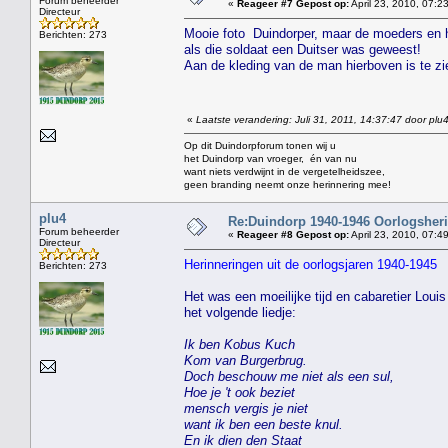
Forum beheerder
«
Reageer #7 Gepost op:
April 23, 2010, 07:2
Directeur
Mooie foto Duindorper, maar de moeders en hu
Berichten: 273
als die soldaat een Duitser was geweest!
Aan de kleding van de man hierboven is te zi
«
Laatste verandering: Juli 31, 2011, 14:37:47 door plu
Op dit Duindorpforum tonen wij u
het Duindorp van vroeger, én van nu
want niets verdwijnt in de vergetelheidszee,
geen branding neemt onze herinnering mee!
plu4
Re:Duindorp 1940-1946 Oorlogsheri
Forum beheerder
«
Reageer #8 Gepost op:
April 23, 2010, 07:4
Directeur
Herinneringen uit de oorlogsjaren 1940-1945
Berichten: 273
Het was een moeilijke tijd en cabaretier Loui
het volgende liedje:
Ik ben Kobus Kuch
Kom van Burgerbrug.
Doch beschouw me niet als een sul,
Hoe je 't ook beziet
mensch vergis je niet
want ik ben een beste knul.
En ik dien den Staat