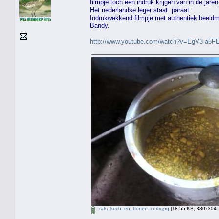
filmpje toch een indruk krijgen van in de jaren
Het nederlandse leger staat paraat.
Indrukwekkend filmpje met authentiek beeldm
Bandy.
http://www.youtube.com/watch?v=EgV3-a5F
_rats_kuch_en_bonen_curry.jpg
(18.55 KB, 380x304 -