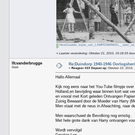
Herschaalde_kopie_van_LAMPENWINKEL__later_vd_
«
Laatste verandering: Oktober 21, 2010, 19:18:33 doo
lfcvanderbrugge
Re:Duindorp 1940-1946 Oorlogsheri
Gast
«
Reageer #23 Gepost op:
Oktober 22, 2010, 
Hallo Allemaal
Kijk nog eens naar het You-Tube filmpje ove
Holland,en bevrijding waar binnen kort wat ve
en vooral met Kort geleden Ontvangen Papier
Zuinig Bewaard door de Moeder van Harry (Mo
Men staat met de neus in Afwachting, naar de 
Men waarschuwd de Bevolking nog ernstig .
Met hele grote dank van Harry ontvangen voor
Wordt vervolgd
Groeten Leo.