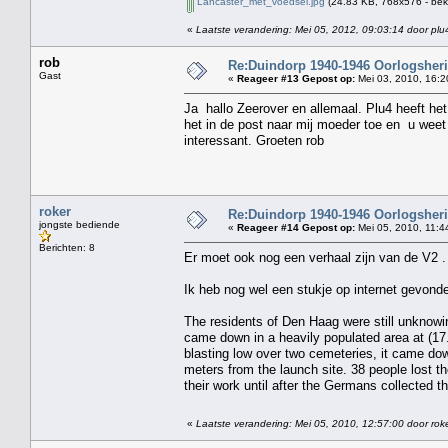
Lancaster_met_voedsel.jpg
(24.83 KB, 768x576 - bek
«
Laatste verandering: Mei 05, 2012, 09:03:14 door plu
rob
Re:Duindorp 1940-1946 Oorlogsheri
Gast
«
Reageer #13 Gepost op:
Mei 03, 2010, 16:2
Ja hallo Zeerover en allemaal. Plu4 heeft het
het in de post naar mij moeder toe en u weet d
interessant. Groeten rob
roker
Re:Duindorp 1940-1946 Oorlogsheri
jongste bediende
«
Reageer #14 Gepost op:
Mei 05, 2010, 11:4
Berichten: 8
Er moet ook nog een verhaal zijn van de V2 . 
Ik heb nog wel een stukje op internet gevonden
The residents of Den Haag were still unknow
came down in a heavily populated area at (17
blasting low over two cemeteries, it came dow
meters from the launch site. 38 people lost th
their work until after the Germans collected t
«
Laatste verandering: Mei 05, 2010, 12:57:00 door rok