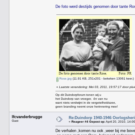
De foto werd destijds genomen door tante Ros
Rose.jpg
(11.91 KB, 251x201 - bekeken 13061 keer.)
«
Laatste verandering: Mei 03, 2011, 19:57:17 door plu
Op dit Duindorpforum tonen wij u
het Duindorp van vroeger, én van nu
want niets verdwijnt in de vergetelheidszee,
geen branding neemt onze herinnering mee!
lfcvanderbrugge
Re:Duindorp 1940-1946 Oorlogsheri
Gast
«
Reageer #4 Gepost op:
April 20, 2010, 14:0
De verhalen ,komen nu ook ,weer bij me bov