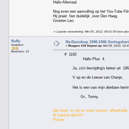
Hallo Allemaal
Nog even een aanvulling op het You-Tube Film
Hij praat hier duidelijk ,over Den Haag.
Groeten Leo.
«
Laatste verandering: Mei 05, 2012, 09:01:09 door plu
fluffy
Re:Duindorp 1940-1946 Oorlogsheri
Assistent
«
Reageer #18 Gepost op:
Mei 09, 2010, 19:4
Berichten: 15
# 1192
Hallo Plus 4.
Ja, zo'n bevrijding's beker uit 1955 heb 
V op en de Leeuw van Oranje,
Het is een van mijn dierbare herrinne
Gr,, Tonny,
Dat klopt, er zijn er meer versies, afhankelij
Ik koester deze!!!!
Pluvier.