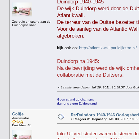
Duindorp 1940-1945
De wijk Duindorp werd door de Duit
Atlantikwall.
De terreur van de Duitse bezetter
Zee,duin en strand aan de
Duindorpse kant
Voor de aanleg van de Atlantic Wal
afgebroken.
kijk ook op:
http://atlantikwall.pauldijkstra.nl/
Duindorp na 1945:
Na de bevrijding werd de wijk omh
collaboratie met de Duitsers.
«
Laatste verandering: Juli 29, 2011, 15:58:57 door Golf
Geen strand zo charmant
dan ons eigen Zuiderstrand
Golfje
Re:Duindorp 1940-1946 Oorlogsheri
Aministrator
«
Reageer #1 Gepost op:
Mei 03, 2007, 18:32
Berichten: 48
foto: Uit veel straten waren de stenen do