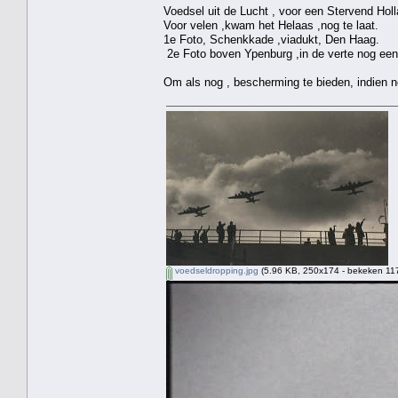
Voedsel uit de Lucht , voor een Stervend Holl
Voor velen ,kwam het Helaas ,nog te laat.
1e Foto, Schenkkade ,viadukt, Den Haag.
2e Foto boven Ypenburg ,in de verte nog een 
Om als nog , bescherming te bieden, indien n
voedseldropping.jpg
(5.96 KB, 250x174 - bekeken 117