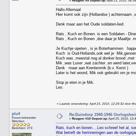
«
Reageer #9 Gepost op:
April 23, 2010, 08:3
Hallo Allemaal
Hier komt ook zijn (Hollandse ) achternaam 
Denk maar aan het Oude soldaten-lied.
Rats , Kuch en Bonen. is een Soldaten - Dine
Rats , Kuch en Bonen ,doe daar je Maaltje .
Je Kuchje opeten , is je Boterhammen happ
Kuch is Oud-Hollands,ook wel je Mik,genoe
Kuch was ,meestal nog al donker brood ,met 
Mik ,was Luxer ,wat zachter ,en werd later,ve
Denk maar aan Krentenmik (b.v. Kerst )
Later is het woord, Mik ook gebruikt om je m
Stop je eten in je Mik.
Leo.
«
Laatste verandering: April 23, 2010, 12:29:32 door l
plu4
Re:Duindorp 1940-1946 Oorlogsheri
Forum beheerder
«
Reageer #10 Gepost op:
April 25, 2010, 13:
Directeur
Rats, kuch en bonen....Leo schreef het al, s
Berichten: 273
Wat betreft de herinneringen aan de oorlogsja