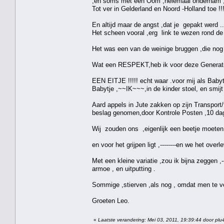
,en soms met een Oom ,helemaal ondernam ,o
Tot ver in Gelderland en Noord -Holland toe !!!
En altijd maar de angst ,dat je gepakt werd ..
Het scheen vooral ,erg link te wezen rond d
Het was een van de weinige bruggen ,die nog 
Wat een RESPEKT,heb ik voor deze Generatie
EEN EITJE !!!!! echt waar .voor mij als Baby
Babytje ,~~IK~~~,in de kinder stoel, en smijt 
Aard appels in Jute zakken op zijn Transpo
beslag genomen,door Kontrole Posten ,10 dag
Wij zouden ons ,eigenlijk een beetje moeten
en voor het grijpen ligt ,--------en we het o
Met een kleine variatie ,zou ik bijna zeggen 
armoe , en uitputting .
Sommige ,stierven ,als nog , omdat men te v
Groeten Leo.
«
Laatste verandering: Mei 03, 2011, 19:39:44 door plu