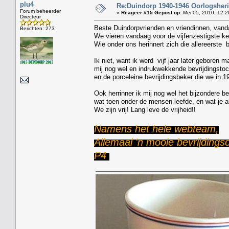
plu4
Re:Duindorp 1940-1946 Oorlogsheri
Forum beheerder
«
Reageer #15 Gepost op:
Mei 05, 2010, 12:2
Directeur
Beste Duindorpvrienden en vriendinnen, vanda
Berichten: 273
We vieren vandaag voor de vijfenzestigste ke
Wie onder ons herinnert zich die allereerste 
Ik niet, want ik werd vijf jaar later geboren ma
mij nog wel en indrukwekkende bevrijdingstoc
en de porceleine bevrijdingsbeker die we in 1
Ook herrinner ik mij nog wel het bijzondere b
wat toen onder de mensen leefde, en wat je al
We zijn vrij! Lang leve de vrijheid!!
Namens het hele webteam,
Allemaal 'n mooie bevrijding
P4