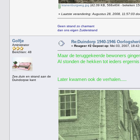
kranenburgweg.jpg
(42.09 KB, 568x404 - bekeken 156
«
Laatste verandering: Augustus 28, 2008, 11:57:03 do
Geen strand zo charmant
dan ons eigen Zuiderstrand
Golfje
Re:Duindorp 1940-1946 Oorlogsheri
Aministrator
«
Reageer #2 Gepost op:
Mei 03, 2007, 18:42
Berichten: 48
Maar de teruggekeerde bewoners gingen n
Al stonden de hekken tot ieders ergernis 
Zee,duin en strand aan de
Later kwamen ook de verhalen.....
Duindorpse kant