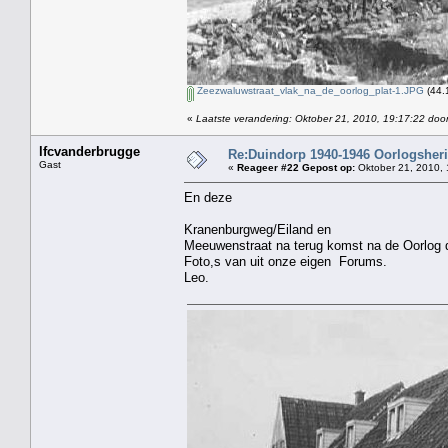
Zeezwaluwstraat_vlak_na_de_oorlog_plat-1.JPG
(44.
«
Laatste verandering: Oktober 21, 2010, 19:17:22 doo
lfcvanderbrugge
Re:Duindorp 1940-1946 Oorlogsheri
Gast
«
Reageer #22 Gepost op:
Oktober 21, 2010, 
En deze
Kranenburgweg/Eiland en
Meeuwenstraat na terug komst na de Oorlog d
Foto,s van uit onze eigen Forums.
Leo.