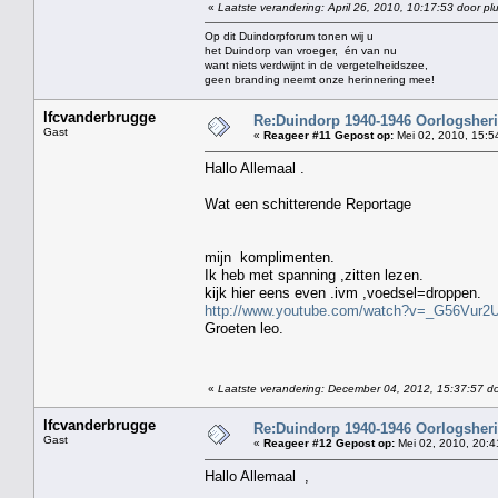
«
Laatste verandering: April 26, 2010, 10:17:53 door pl
Op dit Duindorpforum tonen wij u
het Duindorp van vroeger, én van nu
want niets verdwijnt in de vergetelheidszee,
geen branding neemt onze herinnering mee!
lfcvanderbrugge
Re:Duindorp 1940-1946 Oorlogsheri
Gast
«
Reageer #11 Gepost op:
Mei 02, 2010, 15:5
Hallo Allemaal .
Wat een schitterende Reportage
mijn komplimenten.
Ik heb met spanning ,zitten lezen.
kijk hier eens even .ivm ,voedsel=droppen.
http://www.youtube.com/watch?v=_G56Vur
Groeten leo.
«
Laatste verandering: December 04, 2012, 15:37:57 do
lfcvanderbrugge
Re:Duindorp 1940-1946 Oorlogsheri
Gast
«
Reageer #12 Gepost op:
Mei 02, 2010, 20:4
Hallo Allemaal ,