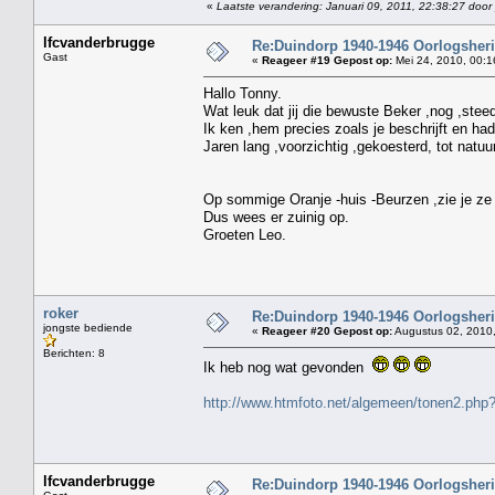
«
Laatste verandering: Januari 09, 2011, 22:38:27 door
lfcvanderbrugge
Re:Duindorp 1940-1946 Oorlogsheri
Gast
«
Reageer #19 Gepost op:
Mei 24, 2010, 00:1
Hallo Tonny.
Wat leuk dat jij die bewuste Beker ,nog ,stee
Ik ken ,hem precies zoals je beschrijft en had
Jaren lang ,voorzichtig ,gekoesterd, tot natuur
de boel tussen je 
Op sommige Oranje -huis -Beurzen ,zie je ze 
Dus wees er zuinig op.
Groeten Leo.
roker
Re:Duindorp 1940-1946 Oorlogsheri
jongste bediende
«
Reageer #20 Gepost op:
Augustus 02, 2010,
Berichten: 8
Ik heb nog wat gevonden
http://www.htmfoto.net/algemeen/tonen2.ph
lfcvanderbrugge
Re:Duindorp 1940-1946 Oorlogsheri