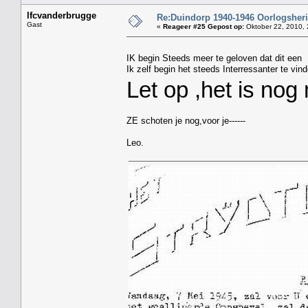
lfcvanderbrugge
Re:Duindorp 1940-1946 Oorlogsheri
Gast
«
Reageer #25 Gepost op:
Oktober 22, 2010, 
IK begin Steeds meer te geloven dat dit een I
Ik zelf begin het steeds Interressanter te vin
Let op ,het is nog
ZE schoten je nog,voor je------
Leo.