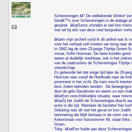
Scheveningen â€“ De welbekende 'klinker' (om
fotoâ€™s over Scheveningen in de etalage plaa
gesprek. â€œSoms stonden er wel tien mensen 
mei wil hij één van deze veel besproken verh
â€œIn mijn archief vond ik dit artikel wat i
voor het verhaal zelf moeten we terug naar de
In 1942 lag de toen 23-jarige Trijntje Groen-
vrouw, Sofie Huisman. De twee konden goed m
waren al duidelijk merkbaar, ook in het zieken
van de zaalzusters de Scheveningse Trijntje w
vriendschap.
Zo gebeurde het dat enige tijd later de 20-j
Huisman was vanaf de Hoefkade naar de Anker
prominent in het zicht. De tram mocht toente
door Joden betreden worden. De bewegingsvrij
door de gele Davidsster en waren zo een mak
â€œEen verschrikkelijke situatie, waar mevr
â€œZij liet Judith de Scheveningse dracht aa
actie in die tijd. Wanneer de bezetter hier lu
Gelukkig was dit niet het geval en kon Judit
herinnering die blijft bestaan in de vorm va
Ankerstraat voor huisnummer 40, staat links 
Groen.
Toby: â€œEen hulde aan deze Scheveningse vro