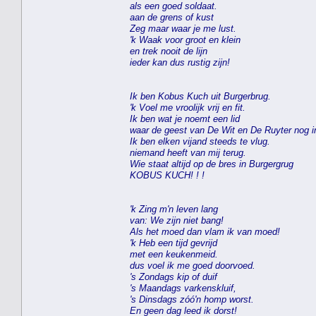
als een goed soldaat.
aan de grens of kust
Zeg maar waar je me lust.
'k Waak voor groot en klein
en trek nooit de lijn
ieder kan dus rustig zijn!
Ik ben Kobus Kuch uit Burgerbrug.
'k Voel me vroolijk vrij en fit.
Ik ben wat je noemt een lid
waar de geest van De Wit en De Ruyter nog in
Ik ben elken vijand steeds te vlug.
niemand heeft van mij terug.
Wie staat altijd op de bres in Burgergrug
KOBUS KUCH! ! !
'k Zing m'n leven lang
van: We zijn niet bang!
Als het moed dan vlam ik van moed!
'k Heb een tijd gevrijd
met een keukenmeid.
dus voel ik me goed doorvoed.
's Zondags kip of duif
's Maandags varkenskluif,
's Dinsdags zóó'n homp worst.
En geen dag leed ik dorst!