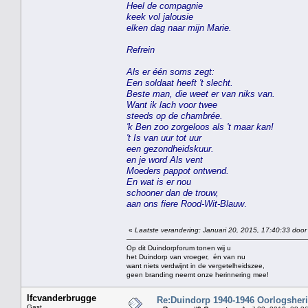
Heel de compagnie
keek vol jalousie
elken dag naar mijn Marie.
Refrein
Als er één soms zegt:
Een soldaat heeft 't slecht.
Beste man, die weet er van niks van.
Want ik lach voor twee
steeds op de chambrée.
'k Ben zoo zorgeloos als 't maar kan!
't Is van uur tot uur
een gezondheidskuur.
en je word Als vent
Moeders pappot ontwend.
En wat is er nou
schooner dan de trouw,
aan ons fiere Rood-Wit-Blauw
.
«
Laatste verandering: Januari 20, 2015, 17:40:33 door
Op dit Duindorpforum tonen wij u
het Duindorp van vroeger, én van nu
want niets verdwijnt in de vergetelheidszee,
geen branding neemt onze herinnering mee!
lfcvanderbrugge
Re:Duindorp 1940-1946 Oorlogsheri
Gast