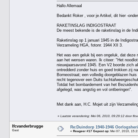
Hallo Allemaal
Bedankt Roker , voor je Artikel, dit hier -onder
RAKETINSLAG INDIGOSTRAAT
De meest bekende is de raketinslag in de Indi
Raketinslag op 1 januari 1945 in de Indigostr
Verzameling HGA, fotonr. 1944 XII 3.
Het was een geluk bij een ongeluk, dat deze 
aan het wensen waren. Ik citeer: "Het noodlot 
nieuwjaarsavond 1945. Een V2 boorde zich al
ontredderd zonder huis en goed trokken zij n
Borneostraat; een volledig doorgeblazen huis
recht tegenover een Duits luchtafweergeschut
Totdat het bombardement van het Bezuidenhout
afgelegd, was angstig en vol ontberingen".
Met dank aan, H.C. Mojet uit zijn Verzamelin
«
Laatste verandering: Mei 06, 2010, 09:29:12 door lfc
lfcvanderbrugge
Re:Duindorp 1940-1946 Oorlogsheri
Gast
«
Reageer #17 Gepost op:
Mei 07, 2010, 15:2