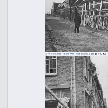
Herschaalde_kopie_van_Het_Eiland-1.jpg
(54.92 KB, 