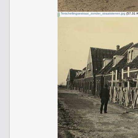
Terschellingsestraat_zonder_straatstenen.jpg
(57.31 K