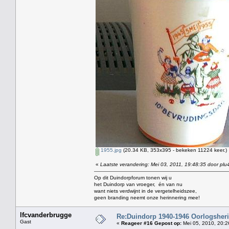
1955.jpg
(20.34 KB, 353x395 - bekeken 11224 keer.)
«
Laatste verandering: Mei 03, 2011, 19:48:35 door plu
Op dit Duindorpforum tonen wij u
het Duindorp van vroeger, én van nu
want niets verdwijnt in de vergetelheidszee,
geen branding neemt onze herinnering mee!
lfcvanderbrugge
Re:Duindorp 1940-1946 Oorlogsheri
Gast
«
Reageer #16 Gepost op:
Mei 05, 2010, 20:2