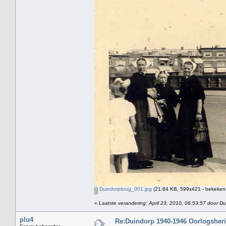
Duindorpbrug_001.jpg
(21.84 KB, 599x421 - bekeken 
«
Laatste verandering: April 23, 2010, 06:53:57 door Du
plu4
Re:Duindorp 1940-1946 Oorlogsheri