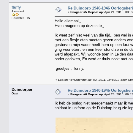
fluffy
Re:Duindorp 1940-1946 Oorlogsheri
Assistent
«
Reageer #5 Gepost op:
April 21, 2010, 03:0
Berichten: 15
Hallo allemaal,,
Even reageren op deze site,,
Ik weet zelf niet veel van die tijd,, ben wel 
met een flesje eten moeten geven anders was i
gestorven mijn vader heeft hem op een krui w
ging voor eten , en een keer stond ze in de 
werd afgepakt, Wij woonde toen in Leiden daa
onder gedoken, En werd er thuis nooit met onz
groetjes,, Tonny,
«
Laatste verandering: Mei 03, 2011, 19:40:17 door plu
Duindorper
Re:Duindorp 1940-1946 Oorlogsheri
Gast
«
Reageer #6 Gepost op:
April 23, 2010, 06:4
Ik heb de oorlog niet meegemaakt maar ik wee
soldaat in uniform op de Duindorp brug zie l