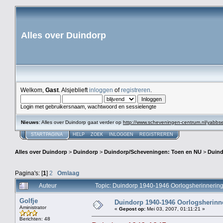
Alles over Duindorp
Welkom,
Gast
. Alsjeblieft
inloggen
of
registreren
.
Login met gebruikersnaam, wachtwoord en sessielengte
Nieuws
: Alles over Duindorp gaat verder op
http://www.scheveningen-centrum.nl/yabb
STARTPAGINA
HELP
ZOEK
INLOGGEN
REGISTREREN
Alles over Duindorp
>
Duindorp
>
Duindorp/Scheveningen: Toen en NU
>
Duind
Pagina's: [
1
]
2
Omlaag
Auteur
Topic: Duindorp 1940-1946 Oorlogsherinnering
Golfje
Duindorp 1940-1946 Oorlogsherinne
Aministrator
«
Gepost op:
Mei 03, 2007, 01:11:21 »
Berichten: 48