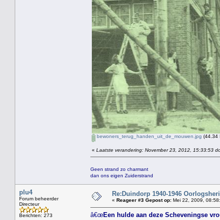
bewoners_terug_handen_uit_de_mouwen.jpg
(44.34 
«
Laatste verandering: November 23, 2012, 15:33:53 do
Geen strand zo charmant
dan ons eigen Zuiderstrand
plu4
Re:Duindorp 1940-1946 Oorlogsheri
Forum beheerder
«
Reageer #3 Gepost op:
Mei 22, 2009, 08:58
Directeur
â€œ
Een hulde aan deze Scheveningse vro
Berichten: 273