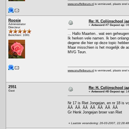
www.snuffelbeurs.nl
is vernieuwd, plaats snel 
Roosje
Re: H. Colijnschool ja
Administrator
«
Antwoord #7 Gepost op:
06
Directeur
... Hallo Maarten.. wat een geheuge
Berichten: 1081
Ik herken vele namen. Ik ben onlangs 
degene die hier op deze topic hebbe
Maar misschien is het mogelijk de ad
MVG Teun.
www.snuffelbeurs.nl
is vernieuwd, plaats snel 
2551
Re: H. Colijnschool ja
Gast
«
Antwoord #8 Gepost op:
14
Nr 17 is Riet Jongejan, en nr 18 is v
ÂÂ ÂÂ ÂÂ ÂÂ ÂÂ ÂÂ ÂÂ
Gr Henk Jongejan broer van Riet
«
Laatste verandering: 26-03-2007, 22:28:4