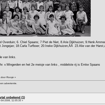
el Overduin; 6. Chiel Spaans; 7 Piet de Niet, 8.Arie Dijkhuizen; 9.Henk Amme
et Jongejan; 18.Carla Turfboer; 20.Ineke Dijkhuizen,ÂÂ 23.Alie van der Hars
e van links.
 Dhr. v.Wingerden en het 2e meisje van links , middelste rij is Emke Spaans
7 door Roosje
»
een advertentie.
artal onbekend (1)
-04-2006, 11:05:35 »