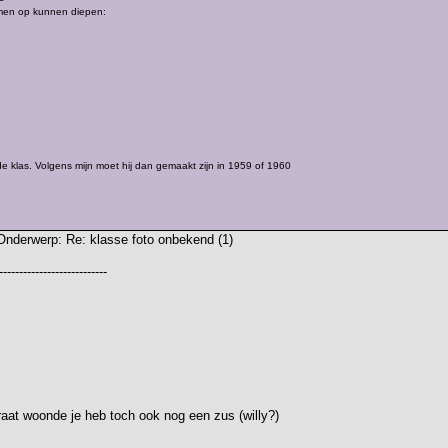
amen op kunnen diepen:
ijde klas. Volgens mijn moet hij dan gemaakt zijn in 1959 of 1960
Onderwerp: Re: klasse foto onbekend (1)
---------------------------
traat woonde je heb toch ook nog een zus (willy?)