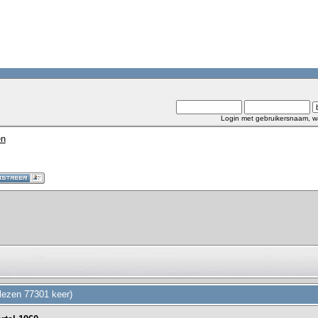
Login met gebruikersnaam, w
en
elezen 77301 keer)