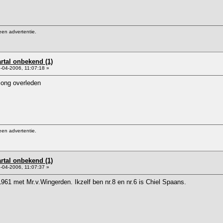
een advertentie.
artal onbekend (1)
-04-2006, 11:07:18 »
jong overleden
een advertentie.
artal onbekend (1)
-04-2006, 11:07:37 »
1961 met Mr.v.Wingerden. Ikzelf ben nr.8 en nr.6 is Chiel Spaans.