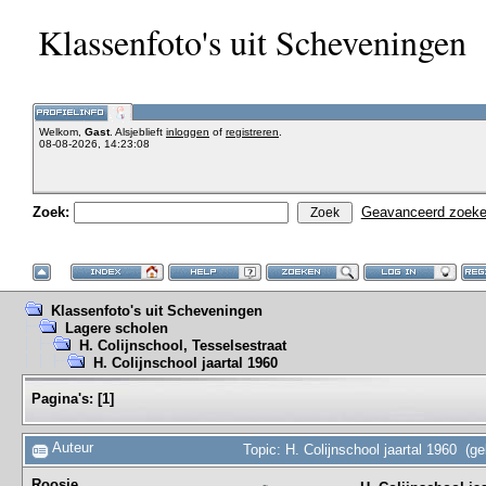
Klassenfoto's uit Scheveningen
Welkom,
Gast
. Alsjeblieft
inloggen
of
registreren
.
08-08-2026, 14:23:08
Zoek:
Geavanceerd zoek
Klassenfoto's uit Scheveningen
Lagere scholen
H. Colijnschool, Tesselsestraat
H. Colijnschool jaartal 1960
Pagina's:
[
1
]
Auteur
Topic: H. Colijnschool jaartal 1960 (g
Roosje