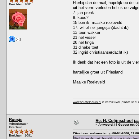
Hierbij dan de mail, hopelijk op de ju
Berichten: 1081
uit het verre verleden heb ik de vo
7: jan pronk
9: koos?
15 ben ik: maaike roeleveld
17: wil of nel jongejan(dacht ik)
13 teun wakker
21 nel visser
28 nel tinga
31 dineke toet
32 ingrid christiaanse(dacht ik)
Ik denk dat het een foto is uit de vi
hartelijke groet uit Friesland
Maaike Roeleveld
www.snuffelbeurs.nl
is vernieuwd, plaats snel 
Roosje
Re: H. Colijnschool ja
Administrator
«
Antwoord #4 Gepost op:
06
Directeur
Citaat van: webmaster op 06-04-2006, 11:06
Berichten: 1081
Hierbij dan de mail, hopelijk op de juiste plaat