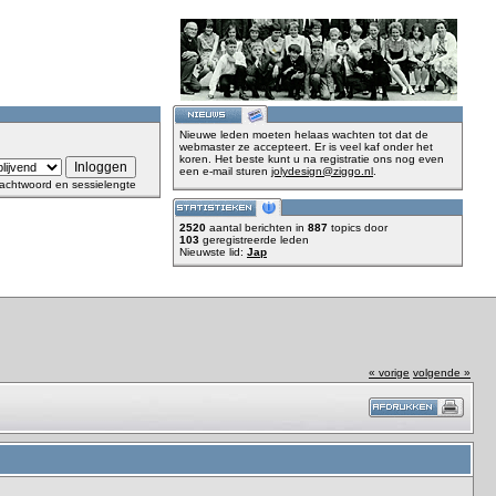
Nieuwe leden moeten helaas wachten tot dat de
webmaster ze accepteert. Er is veel kaf onder het
koren. Het beste kunt u na registratie ons nog even
een e-mail sturen
jolydesign@ziggo.nl
.
achtwoord en sessielengte
2520
aantal berichten in
887
topics door
103
geregistreerde leden
Nieuwste lid:
Jap
« vorige
volgende »