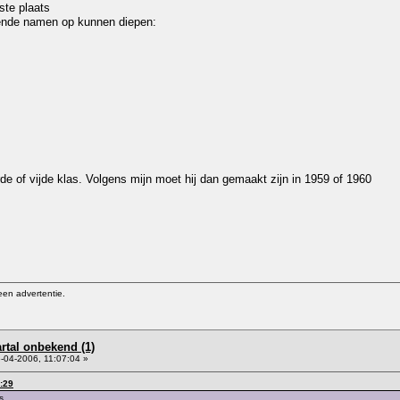
iste plaats
lgende namen op kunnen diepen:
erde of vijde klas. Volgens mijn moet hij dan gemaakt zijn in 1959 of 1960
een advertentie.
artal onbekend (1)
-04-2006, 11:07:04 »
:29
s