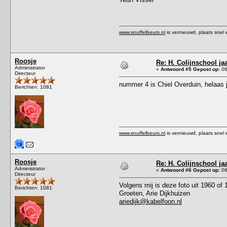
www.snuffelbeurs.nl
is vernieuwd, plaats snel 
Roosje
Re: H. Colijnschool ja
Administrator
«
Antwoord #5 Gepost op:
06
Directeur
nummer 4 is Chiel Overduin, helaas 
Berichten: 1081
www.snuffelbeurs.nl
is vernieuwd, plaats snel 
Roosje
Re: H. Colijnschool ja
Administrator
«
Antwoord #6 Gepost op:
06
Directeur
Volgens mij is deze foto uit 1960 of 
Berichten: 1081
Groeten, Arie Dijkhuizen
ariedijk@kabelfoon.nl