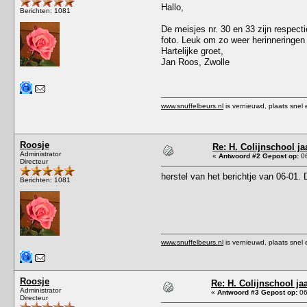
Hallo,
Berichten: 1081
De meisjes nr. 30 en 33 zijn respect
foto. Leuk om zo weer herinneringen 
Hartelijke groet,
Jan Roos, Zwolle
www.snuffelbeurs.nl
is vernieuwd, plaats snel 
Roosje
Re: H. Colijnschool jaa
Administrator
«
Antwoord #2 Gepost op:
06
Directeur
herstel van het berichtje van 06-01. 
Berichten: 1081
www.snuffelbeurs.nl
is vernieuwd, plaats snel 
Roosje
Re: H. Colijnschool ja
Administrator
«
Antwoord #3 Gepost op:
06
Directeur