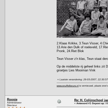
2.Klaas Krikke, 3.Teun Visser, 4.Chi
13.Arie den Dulk of roeleveld, 17.Ri
Pronk, 24.Riet Blok
Teun Visser z'n klas, Teun staat derd
Op de middelste rij geheel links zit
groetjes Lies Mooiman Vink
«
Laatste verandering: 26-03-2007, 22:30:5
www.snuffelbeurs.nl
is vernieuwd, plaats snel 
Roosje
Re: H. Colijnschool ja
Administrator
«
Antwoord #1 Gepost op:
06
Directeur