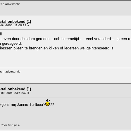
een advertentie.
artal onbekend (1)
-04-2006, 11:08:19 »
n!!
even door duindorp gereden... och heremetijd .....veel veranderd.... ja een re
n gereageerd.
ressen bijeen te brengen en kijken of iedereen wel geintereseerd is.
een advertentie.
artal onbekend (1)
-09-2006, 23:52:42 »
olgens mij Jannie Turfboer?
??
8 door Roosje
»