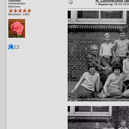
H. Colijnschool jaa
Administrator
«
Gepost op:
06-04-2006
Directeur
Berichten: 1081