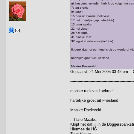
uit het verre verleden heb ik de volgende n
7: jan pronk
9: koos?
15 ben ik: maaike roeleveld
17: wil of nel jongejan(dacht ik)
13 teun wakker
21 nel visser
28 nel tinga
31 dineke toet
32 ingrid christiaanse(dacht ik)
Ik denk dat het een foto is uit de vierde of v
hartelijke groet uit Friesland
Maaike Roeleveld
Geplaatst: 24 Mei 2005 03:48 pm 
-----------------------------------------------------
maaike roeleveld schreef:
hartelijke groet uit Friesland
Maaike Roeleveld
.. Hallo Maaike,
Klopt het dat jij in de Doggersbanks
Hiermee de HG
Teun Visser