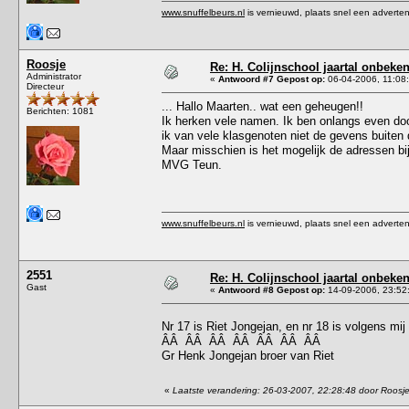
www.snuffelbeurs.nl
is vernieuwd, plaats snel een adverten
Roosje
Re: H. Colijnschool jaartal onbeken
Administrator
«
Antwoord #7 Gepost op:
06-04-2006, 11:08
Directeur
... Hallo Maarten.. wat een geheugen!!
Berichten: 1081
Ik herken vele namen. Ik ben onlangs even door 
ik van vele klasgenoten niet de gevens buiten
Maar misschien is het mogelijk de adressen bij
MVG Teun.
www.snuffelbeurs.nl
is vernieuwd, plaats snel een adverten
2551
Re: H. Colijnschool jaartal onbeken
Gast
«
Antwoord #8 Gepost op:
14-09-2006, 23:52
Nr 17 is Riet Jongejan, en nr 18 is volgens mij
ÂÂ ÂÂ ÂÂ ÂÂ ÂÂ ÂÂ ÂÂ
Gr Henk Jongejan broer van Riet
«
Laatste verandering: 26-03-2007, 22:28:48 door Roosj