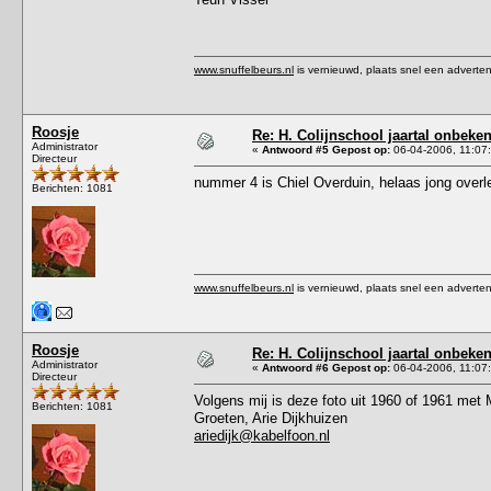
www.snuffelbeurs.nl
is vernieuwd, plaats snel een adverten
Roosje
Re: H. Colijnschool jaartal onbeken
Administrator
«
Antwoord #5 Gepost op:
06-04-2006, 11:07
Directeur
nummer 4 is Chiel Overduin, helaas jong overl
Berichten: 1081
www.snuffelbeurs.nl
is vernieuwd, plaats snel een adverten
Roosje
Re: H. Colijnschool jaartal onbeken
Administrator
«
Antwoord #6 Gepost op:
06-04-2006, 11:07
Directeur
Volgens mij is deze foto uit 1960 of 1961 met M
Berichten: 1081
Groeten, Arie Dijkhuizen
ariedijk@kabelfoon.nl