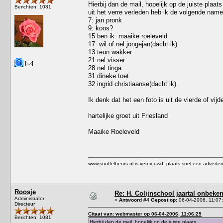
Hierbij dan de mail, hopelijk op de juiste plaats
Berichten: 1081
uit het verre verleden heb ik de volgende nam
7: jan pronk
9: koos?
15 ben ik: maaike roeleveld
17: wil of nel jongejan(dacht ik)
13 teun wakker
21 nel visser
28 nel tinga
31 dineke toet
32 ingrid christiaanse(dacht ik)
Ik denk dat het een foto is uit de vierde of vi
hartelijke groet uit Friesland
Maaike Roeleveld
www.snuffelbeurs.nl
is vernieuwd, plaats snel een adverten
Roosje
Re: H. Colijnschool jaartal onbeken
Administrator
«
Antwoord #4 Gepost op:
06-04-2006, 11:07
Directeur
Citaat van: webmaster op 06-04-2006, 11:06:29
Berichten: 1081
Hierbij dan de mail, hopelijk op de juiste plaats