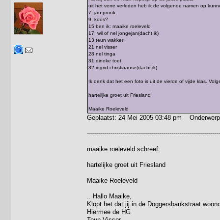
uit het verre verleden heb ik de volgende namen op kunn
7: jan pronk
9: koos?
15 ben ik: maaike roeleveld
17: wil of nel jongejan(dacht ik)
13 teun wakker
21 nel visser
28 nel tinga
31 dineke toet
32 ingrid christiaanse(dacht ik)
Ik denk dat het een foto is uit de vierde of vijde klas. Vo
hartelijke groet uit Friesland
Maaike Roeleveld
Geplaatst: 24 Mei 2005 03:48 pm Onderwerp
-------------------------------------------------------------------
maaike roeleveld schreef:
hartelijke groet uit Friesland
Maaike Roeleveld
.. Hallo Maaike,
Klopt het dat jij in de Doggersbankstraat woon
Hiermee de HG
Teun Visser