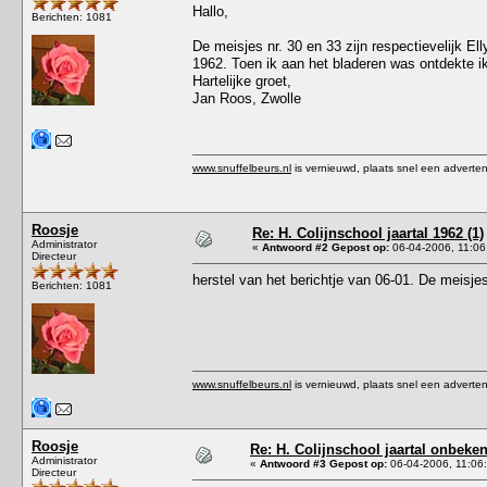
Hallo,
Berichten: 1081
De meisjes nr. 30 en 33 zijn respectievelijk E
1962. Toen ik aan het bladeren was ontdekte ik
Hartelijke groet,
Jan Roos, Zwolle
www.snuffelbeurs.nl
is vernieuwd, plaats snel een adverten
Roosje
Re: H. Colijnschool jaartal 1962 (1)
Administrator
«
Antwoord #2 Gepost op:
06-04-2006, 11:06
Directeur
herstel van het berichtje van 06-01. De meisjes
Berichten: 1081
www.snuffelbeurs.nl
is vernieuwd, plaats snel een adverten
Roosje
Re: H. Colijnschool jaartal onbeken
Administrator
«
Antwoord #3 Gepost op:
06-04-2006, 11:06
Directeur