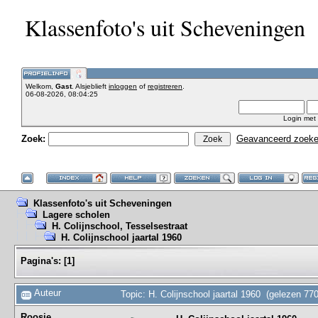
Klassenfoto's uit Scheveningen
Welkom,
Gast
. Alsjeblieft
inloggen
of
registreren
.
06-08-2026, 08:04:25
Login met
Zoek:
Geavanceerd zoek
Klassenfoto's uit Scheveningen
Lagere scholen
H. Colijnschool, Tesselsestraat
H. Colijnschool jaartal 1960
Pagina's:
[
1
]
Auteur
Topic: H. Colijnschool jaartal 1960 (gelezen 77
Roosje