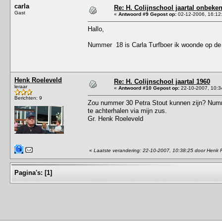
carla
Re: H. Colijnschool jaartal onbeken
Gast
«
Antwoord #9 Gepost op:
02-12-2006, 16:12
Hallo,
Nummer 18 is Carla Turfboer ik woonde op de
Henk Roeleveld
Re: H. Colijnschool jaartal 1960
leraar
«
Antwoord #10 Gepost op:
22-10-2007, 10:3
Berichten: 9
Zou nummer 30 Petra Stout kunnen zijn? Numme
te achterhalen via mijn zus.
Gr. Henk Roeleveld
«
Laatste verandering: 22-10-2007, 10:38:25 door Henk 
Pagina's:
[
1
]