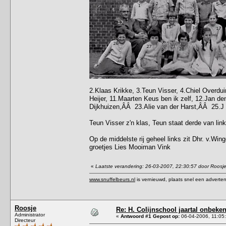
2.Klaas Krikke, 3.Teun Visser, 4.Chiel Overdui
Heijer, 11.Maarten Keus ben ik zelf, 12.Jan de
Dijkhuizen,ÂÂ 23.Alie van der Harst,ÂÂ 25.J a
Teun Visser z'n klas, Teun staat derde van link
Op de middelste rij geheel links zit Dhr. v.Win
groetjes Lies Mooiman Vink
«
Laatste verandering: 26-03-2007, 22:30:57 door Roosj
www.snuffelbeurs.nl
is vernieuwd, plaats snel een adverten
Roosje
Re: H. Colijnschool jaartal onbeken
Administrator
«
Antwoord #1 Gepost op:
06-04-2006, 11:05
Directeur