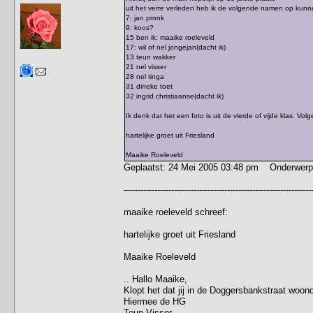
uit het verre verleden heb ik de volgende namen op kunn
7: jan pronk
9: koos?
15 ben ik: maaike roeleveld
17: wil of nel jongejan(dacht ik)
13 teun wakker
21 nel visser
28 nel tinga
31 dineke toet
32 ingrid christiaanse(dacht ik)
Ik denk dat het een foto is uit de vierde of vijde klas. Vo
hartelijke groet uit Friesland
Maaike Roeleveld
Geplaatst: 24 Mei 2005 03:48 pm Onderwerp
-------------------------------------------------------------------
maaike roeleveld schreef:
hartelijke groet uit Friesland
Maaike Roeleveld
.. Hallo Maaike,
Klopt het dat jij in de Doggersbankstraat woon
Hiermee de HG
Teun Visser