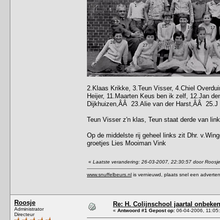
2.Klaas Krikke, 3.Teun Visser, 4.Chiel Overdui
Heijer, 11.Maarten Keus ben ik zelf, 12.Jan de
Dijkhuizen,ÂÂ 23.Alie van der Harst,ÂÂ 25.J a
Teun Visser z'n klas, Teun staat derde van link
Op de middelste rij geheel links zit Dhr. v.Win
groetjes Lies Mooiman Vink
«
Laatste verandering: 26-03-2007, 22:30:57 door Roosj
www.snuffelbeurs.nl
is vernieuwd, plaats snel een adverten
Roosje
Re: H. Colijnschool jaartal onbeken
Administrator
«
Antwoord #1 Gepost op:
06-04-2006, 11:05
Directeur