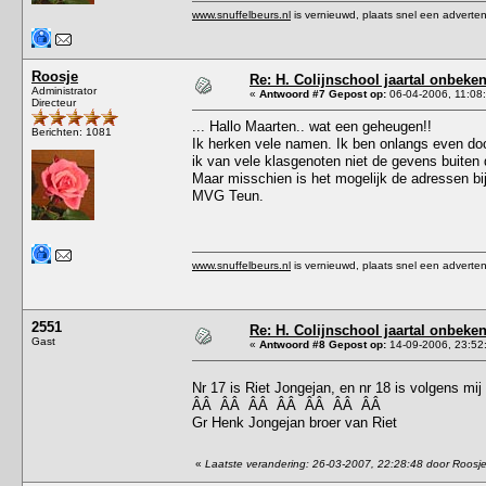
www.snuffelbeurs.nl
is vernieuwd, plaats snel een adverten
Roosje
Re: H. Colijnschool jaartal onbeken
Administrator
«
Antwoord #7 Gepost op:
06-04-2006, 11:08
Directeur
... Hallo Maarten.. wat een geheugen!!
Berichten: 1081
Ik herken vele namen. Ik ben onlangs even door 
ik van vele klasgenoten niet de gevens buiten
Maar misschien is het mogelijk de adressen bij
MVG Teun.
www.snuffelbeurs.nl
is vernieuwd, plaats snel een adverten
2551
Re: H. Colijnschool jaartal onbeken
Gast
«
Antwoord #8 Gepost op:
14-09-2006, 23:52
Nr 17 is Riet Jongejan, en nr 18 is volgens mij
ÂÂ ÂÂ ÂÂ ÂÂ ÂÂ ÂÂ ÂÂ
Gr Henk Jongejan broer van Riet
«
Laatste verandering: 26-03-2007, 22:28:48 door Roosj