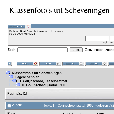
Klassenfoto's uit Scheveningen
Welkom,
Gast
. Alsjeblieft
inloggen
of
registreren
.
08-08-2026, 06:40:26
Login met
Zoek:
Geavanceerd zoek
Klassenfoto's uit Scheveningen
Lagere scholen
H. Colijnschool, Tesselsestraat
H. Colijnschool jaartal 1960
Pagina's:
[
1
]
Auteur
Topic: H. Colijnschool jaartal 1960 (gelezen 77
Roosje