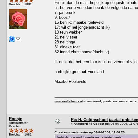
Hierbij dan de mail, hopelijk op de juiste plaats
Berichten: 1081
uit het verre verleden heb ik de volgende nam
7: jan pronk
9: koos?
15 ben ik: maaike roeleveld
17: wil of nel jongejan(dacht ik)
13 teun wakker
21 nel visser
28 nel tinga
31 dineke toet
32 ingrid christiaanse(dacht ik)
Ik denk dat het een foto is uit de vierde of vi
hartelijke groet uit Friesland
Maaike Roeleveld
www.snuffelbeurs.nl
is vernieuwd, plaats snel een adverten
Roosje
Re: H. Colijnschool jaartal onbeken
Administrator
«
Antwoord #4 Gepost op:
06-04-2006, 11:07
Directeur
Citaat van: webmaster op 06-04-2006, 11:06:29
Berichten: 1081
Hierbij dan de mail, hopelijk op de juiste plaats