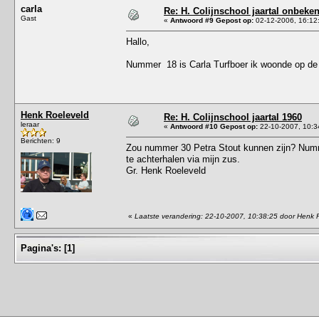
carla
Re: H. Colijnschool jaartal onbeken
Gast
«
Antwoord #9 Gepost op:
02-12-2006, 16:12
Hallo,
Nummer 18 is Carla Turfboer ik woonde op de
Henk Roeleveld
Re: H. Colijnschool jaartal 1960
leraar
«
Antwoord #10 Gepost op:
22-10-2007, 10:3
Berichten: 9
Zou nummer 30 Petra Stout kunnen zijn? Numme
te achterhalen via mijn zus.
Gr. Henk Roeleveld
«
Laatste verandering: 22-10-2007, 10:38:25 door Henk 
Pagina's:
[
1
]