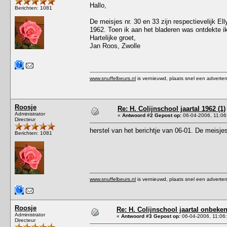
Hallo,
Berichten: 1081
De meisjes nr. 30 en 33 zijn respectievelijk E
1962. Toen ik aan het bladeren was ontdekte ik
Hartelijke groet,
Jan Roos, Zwolle
www.snuffelbeurs.nl
is vernieuwd, plaats snel een adverten
Roosje
Re: H. Colijnschool jaartal 1962 (1)
Administrator
«
Antwoord #2 Gepost op:
06-04-2006, 11:06
Directeur
herstel van het berichtje van 06-01. De meisjes
Berichten: 1081
www.snuffelbeurs.nl
is vernieuwd, plaats snel een adverten
Roosje
Re: H. Colijnschool jaartal onbeken
Administrator
«
Antwoord #3 Gepost op:
06-04-2006, 11:06
Directeur