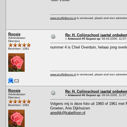
www.snuffelbeurs.nl
is vernieuwd, plaats snel een adverten
Roosje
Re: H. Colijnschool jaartal onbeken
Administrator
«
Antwoord #5 Gepost op:
06-04-2006, 11:07
Directeur
nummer 4 is Chiel Overduin, helaas jong overl
Berichten: 1081
www.snuffelbeurs.nl
is vernieuwd, plaats snel een adverten
Roosje
Re: H. Colijnschool jaartal onbeken
Administrator
«
Antwoord #6 Gepost op:
06-04-2006, 11:07
Directeur
Volgens mij is deze foto uit 1960 of 1961 met M
Berichten: 1081
Groeten, Arie Dijkhuizen
ariedijk@kabelfoon.nl