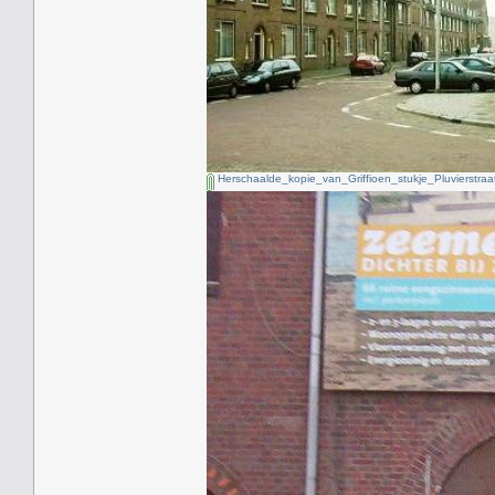
Herschaalde_kopie_van_Griffioen_stukje_Pluvierstraat