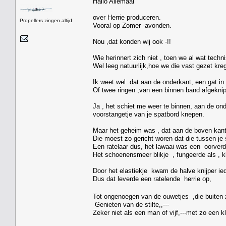
Hallo Allemaal
over Herrie produceren.
Propellers zingen altijd
Vooral op Zomer -avonden.
Nou ,dat konden wij ook -!!
Wie herinnert zich niet , toen we al wat tec
Wel leeg natuurlijk,hoe we die vast gezet kr
Ik weet wel .dat aan de onderkant, een gat in
Of twee ringen ,van een binnen band afgeknip
Ja , het schiet me weer te binnen, aan de ond
voorstangetje van je spatbord knepen.
Maar het geheim was , dat aan de boven kant
Die moest zo gericht woren dat die tussen je 
Een ratelaar dus, het lawaai was een oorver
Het schoenensmeer blikje , fungeerde als , k
Door het elastiekje kwam de halve knijper ied
Dus dat leverde een ratelende herrie op,
Tot ongenoegen van de ouwetjes ,die buiten 
Genieten van de stilte,,---
Zeker niet als een man of vijf,---met zo een 