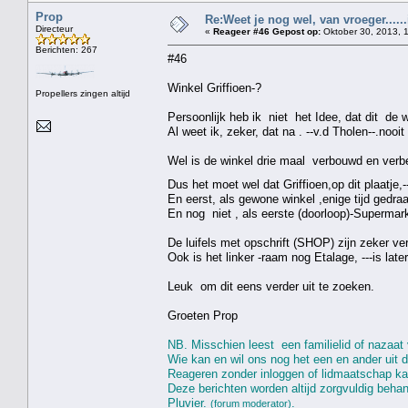
Prop
Re:Weet je nog wel, van vroeger....
Directeur
«
Reageer #46 Gepost op:
Oktober 30, 2013, 
Berichten: 267
#46
Winkel Griffioen-?
Propellers zingen altijd
Persoonlijk heb ik niet het Idee, dat dit de w
Al weet ik, zeker, dat na . --v.d Tholen--.nooi
Wel is de winkel drie maal verbouwd en verbet
Dus het moet wel dat Griffioen,op dit plaatje,--
En eerst, als gewone winkel ,enige tijd gedraa
En nog niet , als eerste (doorloop)-Superma
De luifels met opschrift (SHOP) zijn zeker ver
Ook is het linker -raam nog Etalage, ---is lat
Leuk om dit eens verder uit te zoeken.
Groeten Prop
NB. Misschien leest een familielid of nazaat 
Wie kan en wil ons nog het een en ander uit di
Reageren zonder inloggen of lidmaatschap k
Deze berichten worden altijd zorgvuldig beha
Pluvier.
.
(forum moderator)