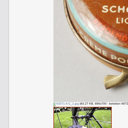
63071-A-C_1.jpg
(64.27 KB, 666x700 - bekeken 6872 