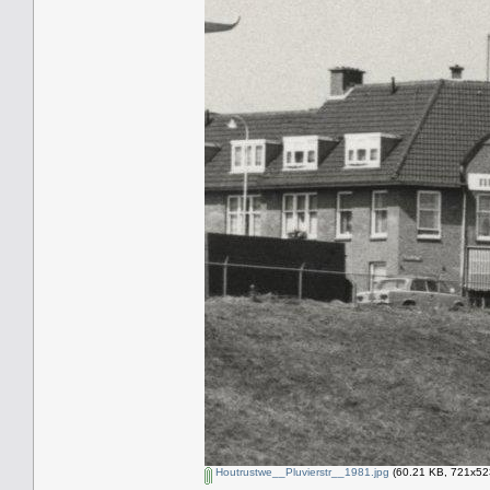
Houtrustwe__Pluvierstr__1981.jpg
(60.21 KB, 721x523