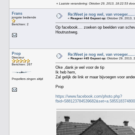
«
Laatste verandering: Oktober 29, 2013, 18:22:53 doo
Frans
Re:Weet je nog wel, van vroeger....
jongste bediende
«
Reageer #44 Gepost op:
Oktober 29, 2013, 1
Berichten: 2
Op facebook.... zoeken op beelden van scheve
Houtrustweg.
Prop
Re:Weet je nog wel, van vroeger....
Directeur
«
Reageer #45 Gepost op:
Oktober 29, 2013, 
Berichten: 267
Oke ,dank je wel voor de tip
Ik heb hem,
Zal gelijk de link er maar bijvoegen voor a
Propellers zingen altijd
Prop
https://www.facebook.com/photo.php?
fbid=588123784539682&set=a.58551837480