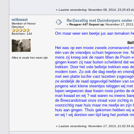
«
Laatste verandering: November 08, 2014, 23:25:43 d
witkwast
Re:Gezellig met Duindorpers onder e
Member of Honor
«
Reageer #47 Gepost op:
November 17, 2013,
Directeur
Om maar weer een beetje jus aan temaken heb 
Berichten: 144
Belhamel streken 
Het was op een mooie zwoele zomeravond m'n
één van de vriendjes schuin tegenover me. No
mens zij kreeg ook de naam Mien de Pruim en h
Alles is zoals het moet zijn
gingen kwam zij naar buiten scheldend dat we st
trekken. Door het vele belletje trekken was 
modern toen. Zo ook die dag neefje en vrien
met een platte lucifer vast tezetten zogezeg
ze eindelijk de raad opgevolgd hebben van so
jongens wist kleine steentjes teliggen wij me
lopen wegwezen daar kwam rooie jumbo de de
man kwaad en wij ? wat waren nu ineens bang 
de Breezandstraat onze straat voor zichtig in
voorzichtig naar huis maar me neefje en zijn 
huis aan gingen. Thuis gekomen hebben wij a
en wij ! wij dorsten een tijd lang het portiek 
«
Laatste verandering: November 17, 2013, 21:02:33 do