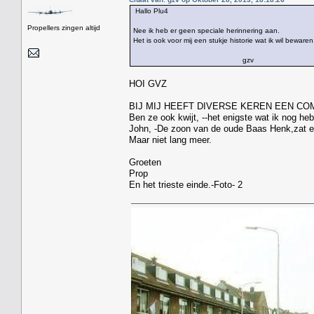
Hallo Plu4
Propellers zingen altijd
Nee ik heb er geen speciale herinnering aan.
Het is ook voor mij een stukje historie wat ik wil bewaren
gzv
HOI GVZ
BIJ MIJ HEEFT DIVERSE KEREN EEN C
Ben ze ook kwijt, --het enigste wat ik nog heb 
John, -De zoon van de oude Baas Henk,zat er
Maar niet lang meer.
Groeten
Prop
En het trieste einde.-Foto- 2