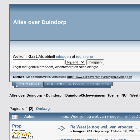
Alles over Duindorp
Welkom,
Gast
. Alsjeblieft
inloggen
of
registreren
.
Login met gebruikersnaam, wachtwoord en sessielengte
Nieuws
: Moppetrommel is vernieuwd
http://www.allesoverscheveningen.nl/moppen
STARTPAGINA
HELP
ZOEK
INLOGGEN
REGISTREREN
Alles over Duindorp
>
Duindorp
>
Duindorp/Scheveningen: Toen en NU
>
Weet 
Pagina's:
1
[
2
]
Omlaag
Auteur
Topic: Weet je nog wel, van vroeger......in he
Prop
Re:Weet je nog wel, van vroeger....
Directeur
«
Reageer #41 Gepost op:
Oktober 28, 2013, 
Berichten: 267
Citaat van: gzv op Oktober 28, 2013, 18:18:26