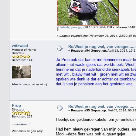
fietskleppers.jpg
(18.13 KB, 204x158 - bekeken 6448 k
«
Laatste verandering: November 08, 2014, 23:39:39 d
witkwast
Re:Weet je nog wel, van vroeger....
Member of Honor
«
Reageer #54 Gepost op:
April 13, 2014, 19:2
Directeur
Ja Prop ook dat kan ik me herinneren maar le
Berichten: 144
alleen met wasknijpers dat werkte ook. Weet 
herinneren dat je naderhand die sierkabels k
met wit , blauw met wit . groen met wit en zw
spaken wie denk je dat er achter de toonbank
dat jij van je pensioen aan het genieten was.
Alles is zoals het moet zijn
Prop
Re:Weet je nog wel, van vroeger....
Directeur
«
Reageer #55 Gepost op:
Mei 05, 2014, 00:39
Berichten: 267
Heerlijk die gekleurde kabels .om je remleidi
Had hem nieuw gekregen van mijn ouders, en
Propellers zingen altijd
Mooi,--deze fiets was ook al gauw gejat.