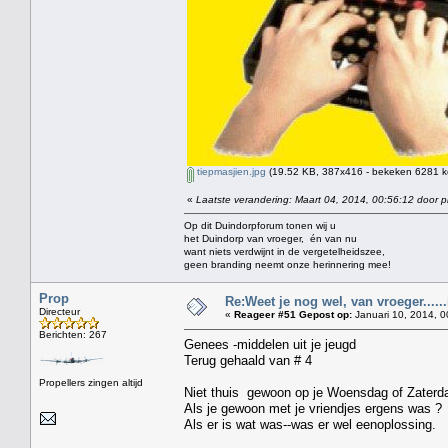
tiepmasjien.jpg
(19.52 KB, 387x416 - bekeken 6281 ke
«
Laatste verandering: Maart 04, 2014, 00:56:12 door p
Op dit Duindorpforum tonen wij u
het Duindorp van vroeger, én van nu
want niets verdwijnt in de vergetelheidszee,
geen branding neemt onze herinnering mee!
Prop
Re:Weet je nog wel, van vroeger....
Directeur
«
Reageer #51 Gepost op:
Januari 10, 2014, 0
Berichten: 267
Genees -middelen uit je jeugd
Terug gehaald van # 4
Propellers zingen altijd
Niet thuis gewoon op je Woensdag of Zaterd
Als je gewoon met je vriendjes ergens was ?
Als er is wat was--was er wel eenoplossing.