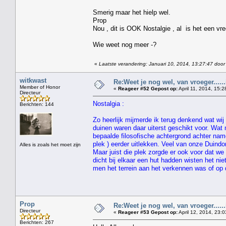
Smerig maar het hielp wel.
Prop
Nou , dit is OOK Nostalgie , al is het een vr
Wie weet nog meer -?
«
Laatste verandering: Januari 10, 2014, 13:27:47 door
witkwast
Re:Weet je nog wel, van vroeger....
Member of Honor
«
Reageer #52 Gepost op:
April 11, 2014, 15:2
Directeur
Nostalgia :
Berichten: 144
Zo heerlijk mijmerde ik terug denkend wat wi
duinen waren daar uiterst geschikt voor. Wat
bepaalde filosofische achtergrond achter nam
plek ) eerder uitlekken. Veel van onze Duind
Alles is zoals het moet zijn
Maar juist die plek zorgde er ook voor dat w
dicht bij elkaar een hut hadden wisten het n
men het terrein aan het verkennen was of op d
Prop
Re:Weet je nog wel, van vroeger....
Directeur
«
Reageer #53 Gepost op:
April 12, 2014, 23:0
Berichten: 267