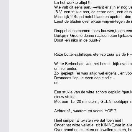
En het werkte altijd-!!!
Wie vult dit eens aan, ---want er zijn er nog v
B.V. een stukje teer, de echte dan , een d
Misselijk,? Brand netel bladeren opeten drie ,
Eerst de bladen over elkaar wrijven-tegen de
Druppel dennebomen hars kauwen,tegen een z
Buikpijn -Groene denne-naalden eten fijnkauw
Dorst -en niks in de buurt-?
Roze bottel-schilletjes eten-zo zuur als de P-
Wiitte Berkenbast was het beste---kijk even 
en hier onder.
Zo gepiept, er was altijd wel ergens , en vo
Desnoods liep je even een eindje --
om
Een stukje van de witte schors geplukt /geru
nieuw stukje .
Met een 15 -20 minuten , GEEN hoofdpijn me
Achter af , waarom en vooral HOE ?
Heel simpel al ,wisten we dat toen niet !
Onder het witte velletje zit KININE,wat in a
Over brand netelsteken en kwallen steken, he