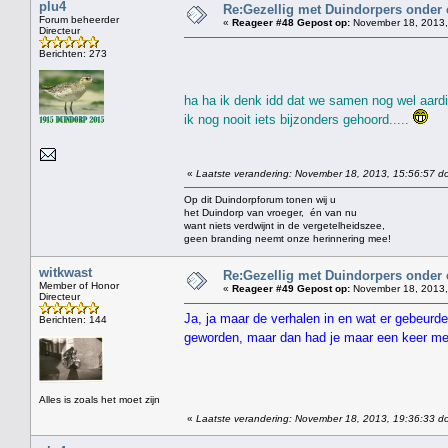
plu4
Re:Gezellig met Duindorpers onder e
Forum beheerder
«
Reageer #48 Gepost op:
November 18, 2013,
Directeur
Berichten: 273
ha ha ik denk idd dat we samen nog wel aardi
ik nog nooit iets bijzonders gehoord.....
«
Laatste verandering: November 18, 2013, 15:56:57 do
Op dit Duindorpforum tonen wij u
het Duindorp van vroeger, én van nu
want niets verdwijnt in de vergetelheidszee,
geen branding neemt onze herinnering mee!
witkwast
Re:Gezellig met Duindorpers onder e
Member of Honor
«
Reageer #49 Gepost op:
November 18, 2013,
Directeur
Ja, ja maar de verhalen in en wat er gebeurde 
Berichten: 144
geworden, maar dan had je maar een keer me
Alles is zoals het moet zijn
«
Laatste verandering: November 18, 2013, 19:36:33 do