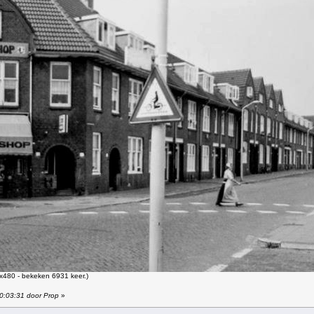
x480 - bekeken 6931 keer.)
10:03:31 door Prop
»