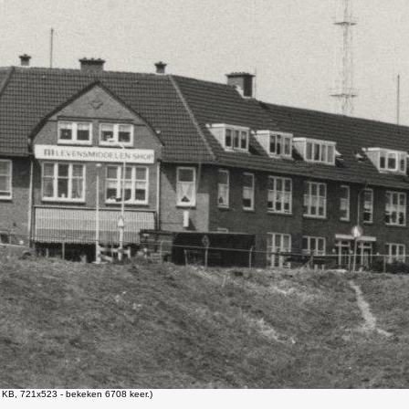
 KB, 721x523 - bekeken 6708 keer.)