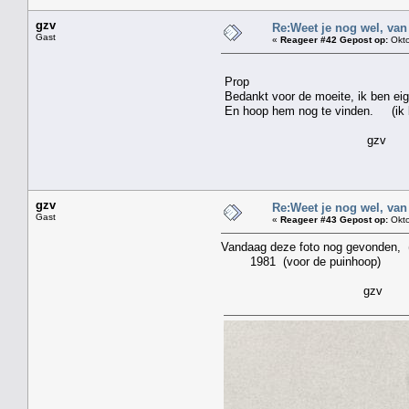
gzv
Re:Weet je nog wel, van
Gast
«
Reageer #42 Gepost op:
Okto
Prop
Bedankt voor de moeite, ik ben eige
En hoop hem nog te vinden. (ik bl
gzv
gzv
Re:Weet je nog wel, van
Gast
«
Reageer #43 Gepost op:
Okto
Vandaag deze foto nog gevonden,
1981 (voor de puinhoop)
gzv