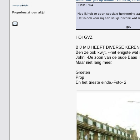
Hallo Plu4
Propellers zingen altijd
Nee ik heb er geen speciale herinnering aa
Het is ook voor mij een stukje historie wat i
gzv
HOI GVZ
BIJ MIJ HEEFT DIVERSE KERE
Ben ze ook kwijt, --het enigste wat 
John, -De zoon van de oude Baas H
Maar niet lang meer.
Groeten
Prop
En het trieste einde.-Foto- 2