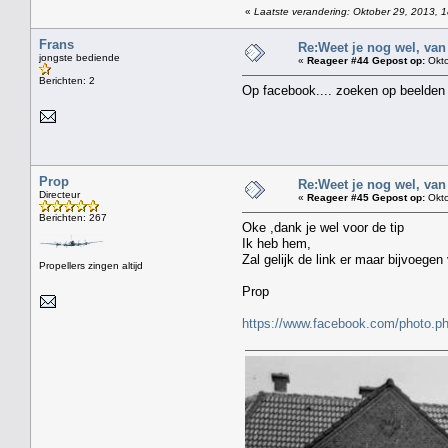
«
Laatste verandering: Oktober 29, 2013, 
Frans
Re:Weet je nog wel, van
jongste bediende
«
Reageer #44 Gepost op:
Okto
Berichten: 2
Op facebook.... zoeken op beelden 
Prop
Re:Weet je nog wel, van
Directeur
«
Reageer #45 Gepost op:
Okto
Berichten: 267
Oke ,dank je wel voor de tip
Ik heb hem,
Zal gelijk de link er maar bijvoeg
Propellers zingen altijd
Prop
https://www.facebook.com/photo