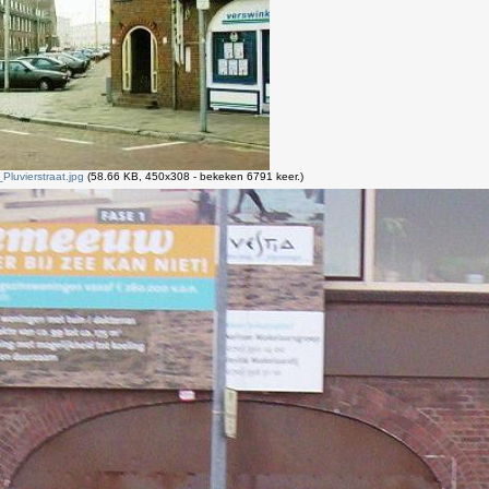
luvierstraat.jpg
(58.66 KB, 450x308 - bekeken 6791 keer.)