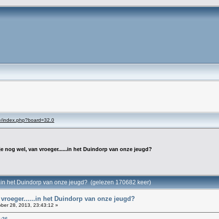
se/index.php?board=32.0
je nog wel, van vroeger......in het Duindorp van onze jeugd?
....in het Duindorp van onze jeugd? (gelezen 170682 keer)
 vroeger......in het Duindorp van onze jeugd?
ber 28, 2013, 23:43:12 »
8:26