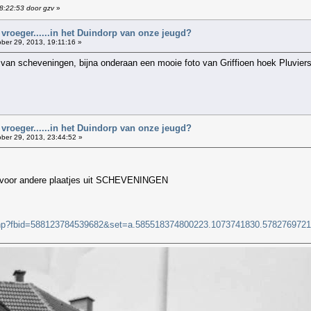
18:22:53 door gzv
»
 vroeger......in het Duindorp van onze jeugd?
ber 29, 2013, 19:11:16 »
van scheveningen, bijna onderaan een mooie foto van Griffioen hoek Pluviers
 vroeger......in het Duindorp van onze jeugd?
ber 29, 2013, 23:44:52 »
en voor andere plaatjes uit SCHEVENINGEN
.php?fbid=588123784539682&set=a.585518374800223.1073741830.57827697