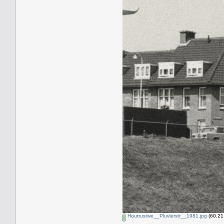
Houtrustwe__Pluvierstr__1981.jpg
(60.21