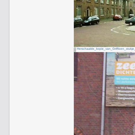
Herschaalde_kopie_van_Griffioen_stukje_P