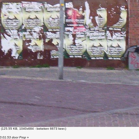
(125.55 KB, 1040x684 - bekeken 6673 keer.)
10:01:53 door Prop
»