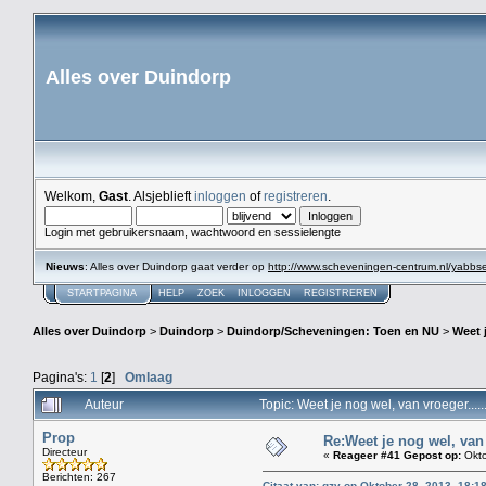
Alles over Duindorp
Welkom,
Gast
. Alsjeblieft
inloggen
of
registreren
.
Login met gebruikersnaam, wachtwoord en sessielengte
Nieuws
: Alles over Duindorp gaat verder op
http://www.scheveningen-centrum.nl/yabb
STARTPAGINA
HELP
ZOEK
INLOGGEN
REGISTREREN
Alles over Duindorp
>
Duindorp
>
Duindorp/Scheveningen: Toen en NU
>
Weet 
Pagina's:
1
[
2
]
Omlaag
Auteur
Topic: Weet je nog wel, van vroeger..
Prop
Re:Weet je nog wel, van
Directeur
«
Reageer #41 Gepost op:
Okto
Berichten: 267
Citaat van: gzv op Oktober 28, 2013, 18:1