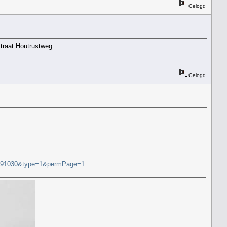
Gelogd
traat Houtrustweg.
Gelogd
2191030&type=1&permPage=1