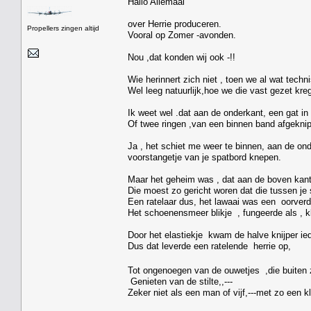
Hallo Allemaal
over Herrie produceren.
Propellers zingen altijd
Vooral op Zomer -avonden.
Nou ,dat konden wij ook -!!
Wie herinnert zich niet , toen we al wat tec
Wel leeg natuurlijk,hoe we die vast gezet kr
Ik weet wel .dat aan de onderkant, een gat in
Of twee ringen ,van een binnen band afgeknip
Ja , het schiet me weer te binnen, aan de ond
voorstangetje van je spatbord knepen.
Maar het geheim was , dat aan de boven kant
Die moest zo gericht woren dat die tussen je 
Een ratelaar dus, het lawaai was een oorver
Het schoenensmeer blikje , fungeerde als , k
Door het elastiekje kwam de halve knijper ied
Dus dat leverde een ratelende herrie op,
Tot ongenoegen van de ouwetjes ,die buiten 
Genieten van de stilte,,---
Zeker niet als een man of vijf,---met zo een 