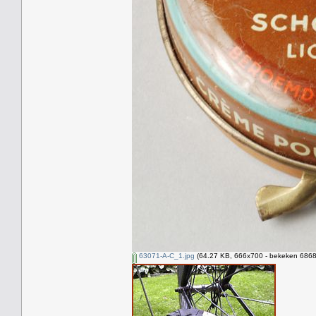
63071-A-C_1.jpg
(64.27 KB, 666x700 - bekeken 6868 