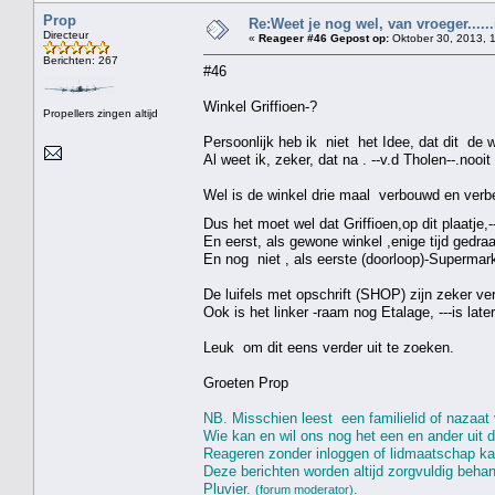
Prop
Re:Weet je nog wel, van vroeger....
Directeur
«
Reageer #46 Gepost op:
Oktober 30, 2013, 
Berichten: 267
#46
Winkel Griffioen-?
Propellers zingen altijd
Persoonlijk heb ik niet het Idee, dat dit de w
Al weet ik, zeker, dat na . --v.d Tholen--.nooi
Wel is de winkel drie maal verbouwd en verbet
Dus het moet wel dat Griffioen,op dit plaatje,--
En eerst, als gewone winkel ,enige tijd gedraa
En nog niet , als eerste (doorloop)-Superma
De luifels met opschrift (SHOP) zijn zeker ver
Ook is het linker -raam nog Etalage, ---is lat
Leuk om dit eens verder uit te zoeken.
Groeten Prop
NB. Misschien leest een familielid of nazaat 
Wie kan en wil ons nog het een en ander uit di
Reageren zonder inloggen of lidmaatschap k
Deze berichten worden altijd zorgvuldig beha
Pluvier.
.
(forum moderator)