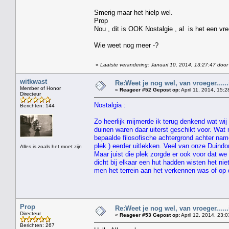
Smerig maar het hielp wel.
Prop
Nou , dit is OOK Nostalgie , al is het een vr
Wie weet nog meer -?
«
Laatste verandering: Januari 10, 2014, 13:27:47 door
witkwast
Re:Weet je nog wel, van vroeger....
Member of Honor
«
Reageer #52 Gepost op:
April 11, 2014, 15:2
Directeur
Nostalgia :
Berichten: 144
Zo heerlijk mijmerde ik terug denkend wat wi
duinen waren daar uiterst geschikt voor. Wat
bepaalde filosofische achtergrond achter nam
plek ) eerder uitlekken. Veel van onze Duind
Alles is zoals het moet zijn
Maar juist die plek zorgde er ook voor dat w
dicht bij elkaar een hut hadden wisten het n
men het terrein aan het verkennen was of op d
Prop
Re:Weet je nog wel, van vroeger....
Directeur
«
Reageer #53 Gepost op:
April 12, 2014, 23:0
Berichten: 267