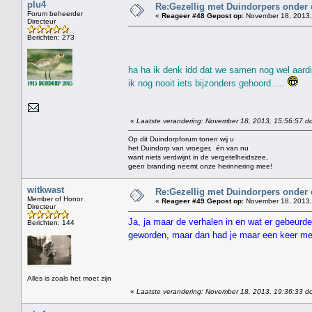
plu4
Re:Gezellig met Duindorpers onder e
Forum beheerder
«
Reageer #48 Gepost op:
November 18, 2013,
Directeur
Berichten: 273
ha ha ik denk idd dat we samen nog wel aardi
ik nog nooit iets bijzonders gehoord.....
«
Laatste verandering: November 18, 2013, 15:56:57 do
Op dit Duindorpforum tonen wij u
het Duindorp van vroeger, én van nu
want niets verdwijnt in de vergetelheidszee,
geen branding neemt onze herinnering mee!
witkwast
Re:Gezellig met Duindorpers onder e
Member of Honor
«
Reageer #49 Gepost op:
November 18, 2013,
Directeur
Ja, ja maar de verhalen in en wat er gebeurde 
Berichten: 144
geworden, maar dan had je maar een keer me
Alles is zoals het moet zijn
«
Laatste verandering: November 18, 2013, 19:36:33 do