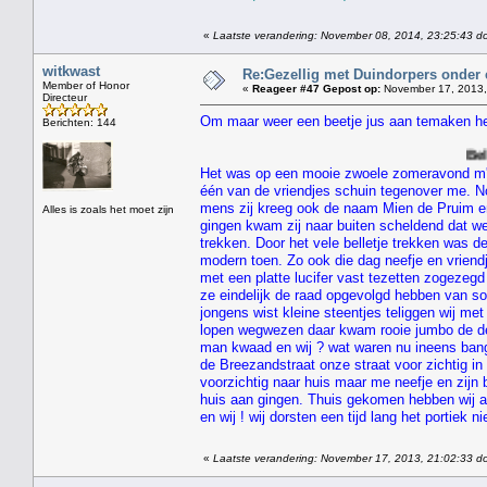
«
Laatste verandering: November 08, 2014, 23:25:43 d
witkwast
Re:Gezellig met Duindorpers onder e
Member of Honor
«
Reageer #47 Gepost op:
November 17, 2013,
Directeur
Om maar weer een beetje jus aan temaken heb 
Berichten: 144
Belhamel streken
Het was op een mooie zwoele zomeravond m'n
één van de vriendjes schuin tegenover me. No
mens zij kreeg ook de naam Mien de Pruim en h
Alles is zoals het moet zijn
gingen kwam zij naar buiten scheldend dat we st
trekken. Door het vele belletje trekken was 
modern toen. Zo ook die dag neefje en vrien
met een platte lucifer vast tezetten zogezeg
ze eindelijk de raad opgevolgd hebben van so
jongens wist kleine steentjes teliggen wij me
lopen wegwezen daar kwam rooie jumbo de de
man kwaad en wij ? wat waren nu ineens bang 
de Breezandstraat onze straat voor zichtig in
voorzichtig naar huis maar me neefje en zijn 
huis aan gingen. Thuis gekomen hebben wij a
en wij ! wij dorsten een tijd lang het portiek 
«
Laatste verandering: November 17, 2013, 21:02:33 do