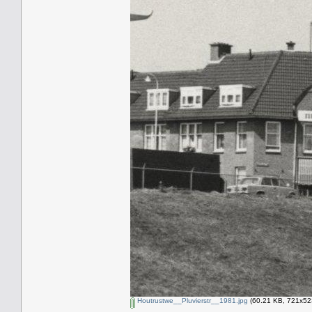
Houtrustwe__Pluvierstr__1981.jpg
(60.21 KB, 721x523