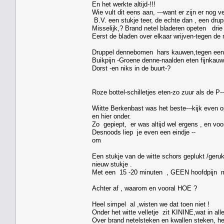
En het werkte altijd-!!!
Wie vult dit eens aan, ---want er zijn er nog v
B.V. een stukje teer, de echte dan , een d
Misselijk,? Brand netel bladeren opeten drie ,
Eerst de bladen over elkaar wrijven-tegen de
Druppel dennebomen hars kauwen,tegen een z
Buikpijn -Groene denne-naalden eten fijnkauw
Dorst -en niks in de buurt-?
Roze bottel-schilletjes eten-zo zuur als de P-
Wiitte Berkenbast was het beste---kijk even 
en hier onder.
Zo gepiept, er was altijd wel ergens , en vo
Desnoods liep je even een eindje --
om
Een stukje van de witte schors geplukt /geru
nieuw stukje .
Met een 15 -20 minuten , GEEN hoofdpijn me
Achter af , waarom en vooral HOE ?
Heel simpel al ,wisten we dat toen niet !
Onder het witte velletje zit KININE,wat in a
Over brand netelsteken en kwallen steken, he