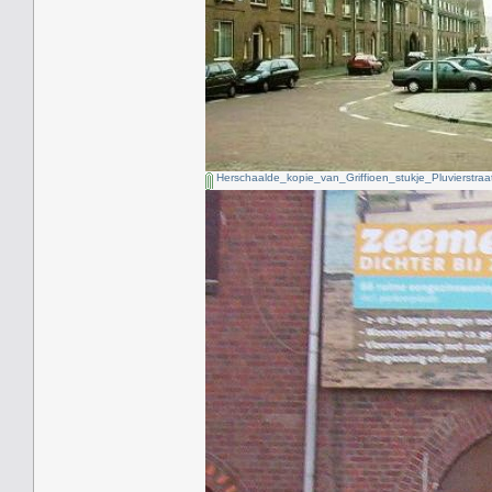
Herschaalde_kopie_van_Griffioen_stukje_Pluvierstraat