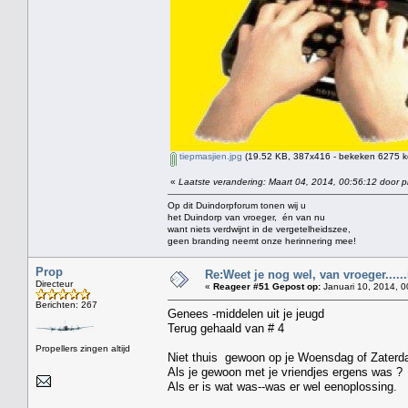
tiepmasjien.jpg
(19.52 KB, 387x416 - bekeken 6275 ke
«
Laatste verandering: Maart 04, 2014, 00:56:12 door p
Op dit Duindorpforum tonen wij u
het Duindorp van vroeger, én van nu
want niets verdwijnt in de vergetelheidszee,
geen branding neemt onze herinnering mee!
Prop
Re:Weet je nog wel, van vroeger....
Directeur
«
Reageer #51 Gepost op:
Januari 10, 2014, 0
Berichten: 267
Genees -middelen uit je jeugd
Terug gehaald van # 4
Propellers zingen altijd
Niet thuis gewoon op je Woensdag of Zaterd
Als je gewoon met je vriendjes ergens was ?
Als er is wat was--was er wel eenoplossing.