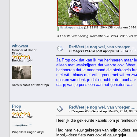
fietskleppers.jpg
(18.13 KB, 204x158 - bekeken 6444 k
«
Laatste verandering: November 08, 2014, 23:39:39 d
witkwast
Re:Weet je nog wel, van vroeger....
Member of Honor
«
Reageer #54 Gepost op:
April 13, 2014, 19:2
Directeur
Ja Prop ook dat kan ik me herinneren maar le
Berichten: 144
alleen met wasknijpers dat werkte ook. Weet 
herinneren dat je naderhand die sierkabels k
met wit , blauw met wit . groen met wit en zw
spaken wie denk je dat er achter de toonbank
dat jij van je pensioen aan het genieten was.
Alles is zoals het moet zijn
Prop
Re:Weet je nog wel, van vroeger....
Directeur
«
Reageer #55 Gepost op:
Mei 05, 2014, 00:39
Berichten: 267
Heerlijk die gekleurde kabels .om je remleidi
Had hem nieuw gekregen van mijn ouders, en
Propellers zingen altijd
Mooi,--deze fiets was ook al gauw gejat.