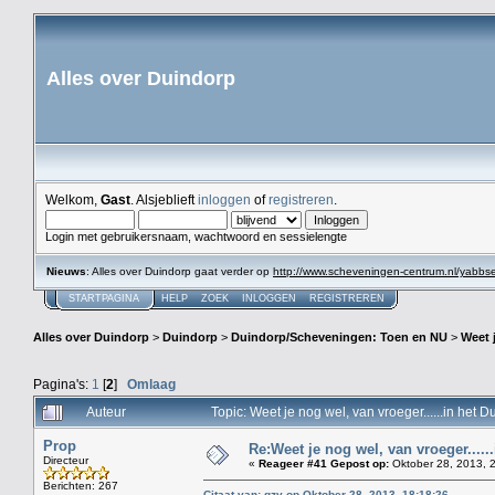
Alles over Duindorp
Welkom,
Gast
. Alsjeblieft
inloggen
of
registreren
.
Login met gebruikersnaam, wachtwoord en sessielengte
Nieuws
: Alles over Duindorp gaat verder op
http://www.scheveningen-centrum.nl/yabb
STARTPAGINA
HELP
ZOEK
INLOGGEN
REGISTREREN
Alles over Duindorp
>
Duindorp
>
Duindorp/Scheveningen: Toen en NU
>
Weet 
Pagina's:
1
[
2
]
Omlaag
Auteur
Topic: Weet je nog wel, van vroeger......in he
Prop
Re:Weet je nog wel, van vroeger....
Directeur
«
Reageer #41 Gepost op:
Oktober 28, 2013, 
Berichten: 267
Citaat van: gzv op Oktober 28, 2013, 18:18:26