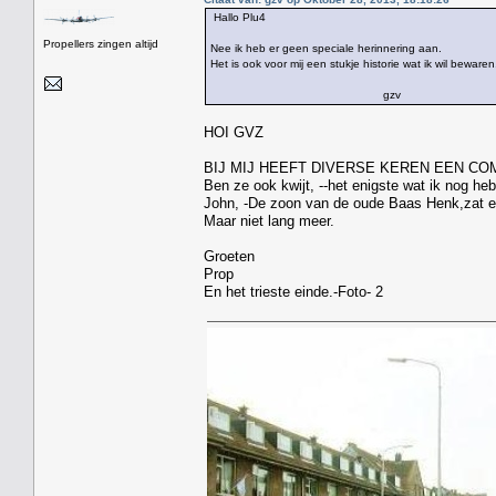
Hallo Plu4
Propellers zingen altijd
Nee ik heb er geen speciale herinnering aan.
Het is ook voor mij een stukje historie wat ik wil bewaren
gzv
HOI GVZ
BIJ MIJ HEEFT DIVERSE KEREN EEN C
Ben ze ook kwijt, --het enigste wat ik nog heb 
John, -De zoon van de oude Baas Henk,zat er
Maar niet lang meer.
Groeten
Prop
En het trieste einde.-Foto- 2