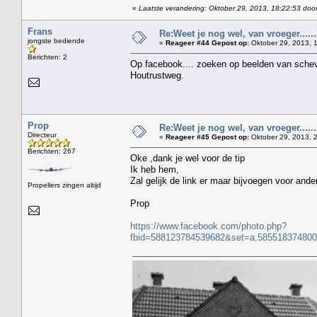
«
Laatste verandering: Oktober 29, 2013, 18:22:53 doo
Frans
Re:Weet je nog wel, van vroeger....
jongste bediende
«
Reageer #44 Gepost op:
Oktober 29, 2013, 1
Berichten: 2
Op facebook.... zoeken op beelden van scheve
Houtrustweg.
Prop
Re:Weet je nog wel, van vroeger....
Directeur
«
Reageer #45 Gepost op:
Oktober 29, 2013, 
Berichten: 267
Oke ,dank je wel voor de tip
Ik heb hem,
Zal gelijk de link er maar bijvoegen voor a
Propellers zingen altijd
Prop
https://www.facebook.com/photo.php?
fbid=588123784539682&set=a.58551837480