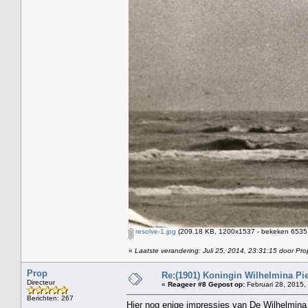
resolve-1.jpg
(209.18 KB, 1200x1537 - bekeken 6535 
«
Laatste verandering: Juli 25, 2014, 23:31:15 door Pro
Prop
Re:(1901) Koningin Wilhelmina Pi
Directeur
«
Reageer #8 Gepost op:
Februari 28, 2015,
Berichten: 267
Hier nog enige impressies van De Wilhelmina 