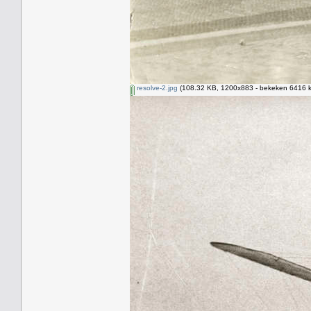
resolve-2.jpg
(108.32 KB, 1200x883 - bekeken 6416 k