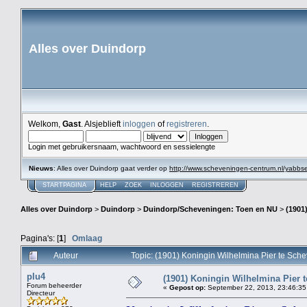
Alles over Duindorp
Welkom,
Gast
. Alsjeblieft
inloggen
of
registreren
.
Login met gebruikersnaam, wachtwoord en sessielengte
Nieuws
: Alles over Duindorp gaat verder op
http://www.scheveningen-centrum.nl/yabb
STARTPAGINA
HELP
ZOEK
INLOGGEN
REGISTREREN
Alles over Duindorp
>
Duindorp
>
Duindorp/Scheveningen: Toen en NU
>
(1901
Pagina's: [
1
]
Omlaag
Auteur
Topic: (1901) Koningin Wilhelmina Pier te Sc
plu4
(1901) Koningin Wilhelmina Pier 
Forum beheerder
«
Gepost op:
September 22, 2013, 23:46:35
Directeur