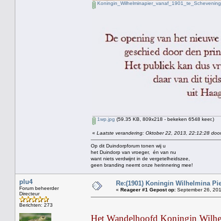
Koningin_Wilhelminapier_vanaf_1901_te_Schevening
1wp.jpg
(59.35 KB, 809x218 - bekeken 6548 keer.)
«
Laatste verandering: Oktober 22, 2013, 22:12:28 door
Op dit Duindorpforum tonen wij u
het Duindorp van vroeger, én van nu
want niets verdwijnt in de vergetelheidszee,
geen branding neemt onze herinnering mee!
plu4
Re:(1901) Koningin Wilhelmina Pi
Forum beheerder
«
Reageer #1 Gepost op:
September 26, 201
Directeur
Berichten: 273
Het Wandelhoofd Koningin Wilhelm