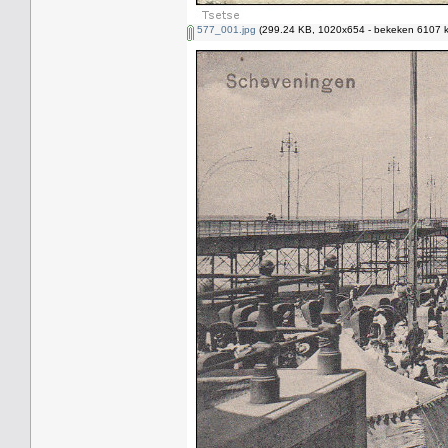
577_001.jpg
(299.24 KB, 1020x654 - bekeken 6107 k