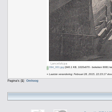
094_001.jpg
(340.1 KB, 1020x670 - bekeken 6081 kee
«
Laatste verandering: Februari 28, 2015, 22:23:17 doo
Pagina's: [
1
]
Omhoog