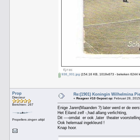
938_001.jpg
(154.16 KB, 1019x673 - bekeken 6244 k
Prop
Re:(1901) Koningin Wilhelmina Pi
Directeur
«
Reageer #10 Gepost op:
Februari 28, 2015
Berichten: 267
Enige Jaren(Maanden ?) later werd er de eers
Het Eiland zelf -,had allang verlichting,
Dit ----omdat er ook ,later theater voorstell
Propellers zingen altijd
Ook helemaal ingekleurd !
Knap hoor.