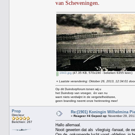
van Scheveningen.
1943.jpg
(47.35 KB, 570x190 - bekeken 6355 keer.)
«
Laatste verandering: Oktober 26, 2013, 12:34:01 door
Op dit Duindorpforum tonen wij u
het Duindorp van vroeger, én van nu
want niets verdwijnt in de vergetelheidszee,
geen branding neemt onze herinnering mee!
Prop
Re:(1901) Koningin Wilhelmina Pi
Directeur
«
Reageer #4 Gepost op:
November 29, 2013
Berichten: 267
Hallo allemaal.
Nooit geweten dat als vliegtuig -fanaat, de e
Om de opkomende lucht vaart -afdeling ,in he