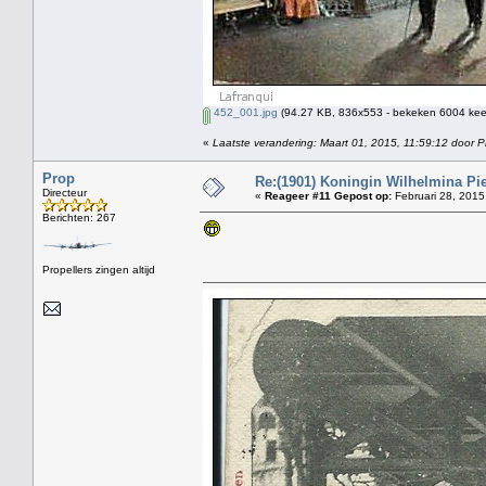
452_001.jpg
(94.27 KB, 836x553 - bekeken 6004 keer
«
Laatste verandering: Maart 01, 2015, 11:59:12 door P
Prop
Re:(1901) Koningin Wilhelmina Pi
Directeur
«
Reageer #11 Gepost op:
Februari 28, 2015
Berichten: 267
Propellers zingen altijd