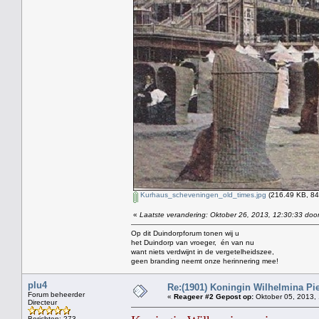
Kurhaus_scheveningen_old_times.jpg
(216.49 KB, 84
«
Laatste verandering: Oktober 26, 2013, 12:30:33 door
Op dit Duindorpforum tonen wij u
het Duindorp van vroeger, én van nu
want niets verdwijnt in de vergetelheidszee,
geen branding neemt onze herinnering mee!
plu4
Re:(1901) Koningin Wilhelmina Pi
Forum beheerder
«
Reageer #2 Gepost op:
Oktober 05, 2013, 
Directeur
Berichten: 273