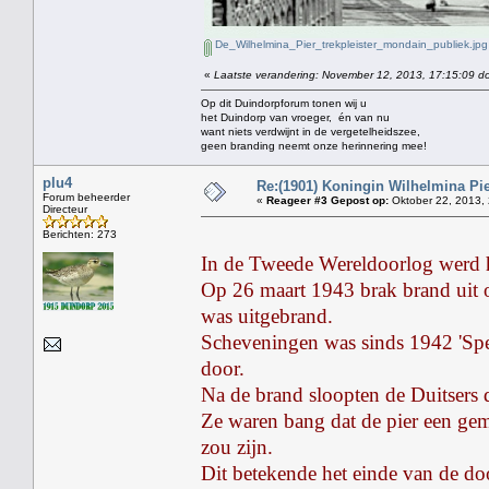
De_Wilhelmina_Pier_trekpleister_mondain_publiek.jpg
«
Laatste verandering: November 12, 2013, 17:15:09 do
Op dit Duindorpforum tonen wij u
het Duindorp van vroeger, én van nu
want niets verdwijnt in de vergetelheidszee,
geen branding neemt onze herinnering mee!
plu4
Re:(1901) Koningin Wilhelmina Pi
Forum beheerder
«
Reageer #3 Gepost op:
Oktober 22, 2013, 
Directeur
Berichten: 273
In de Tweede Wereldoorlog werd he
Op 26 maart 1943 brak brand uit o
was uitgebrand.
Scheveningen was sinds 1942 'Sper
door.
Na de brand sloopten de Duitsers d
Ze waren bang dat de pier een gem
zou zijn.
Dit betekende het einde van de d