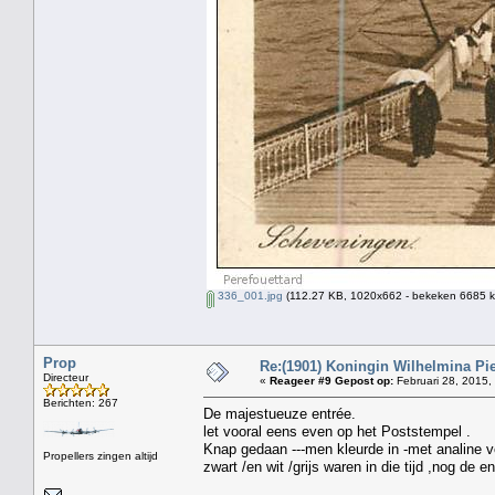
336_001.jpg
(112.27 KB, 1020x662 - bekeken 6685 ke
Prop
Re:(1901) Koningin Wilhelmina Pi
Directeur
«
Reageer #9 Gepost op:
Februari 28, 2015,
Berichten: 267
De majestueuze entrée.
let vooral eens even op het Poststempel .
Knap gedaan ---men kleurde in -met analine ve
Propellers zingen altijd
zwart /en wit /grijs waren in die tijd ,nog de 