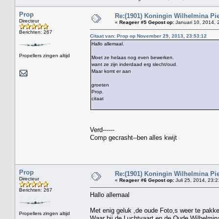
Prop
Re:(1901) Koningin Wilhelmina Pi
Directeur
«
Reageer #5 Gepost op:
Januari 10, 2014, 
Berichten: 267
Citaat van: Prop op November 29, 2013, 23:53:12
Hallo allemaal.
Propellers zingen altijd
Moet ze helaas nog even bewerken.
want ze zijn inderdaad erg slecht/oud.
Maar komt er aan
groeten
Prop.
citaat
Verd------
Comp gecrasht--ben alles kwijt
Prop
Re:(1901) Koningin Wilhelmina Pi
Directeur
«
Reageer #6 Gepost op:
Juli 25, 2014, 23:2
Berichten: 267
Hallo allemaal
Met enig geluk ,de oude Foto,s weer te pakk
Propellers zingen altijd
Waar bij de Luchtvaart en de Oude Wilhelmina