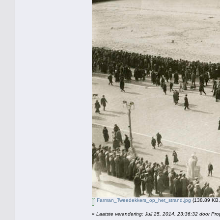
Farman_Tweedekkers_op_het_strand.jpg
(138.89 KB,
«
Laatste verandering: Juli 25, 2014, 23:36:32 door Pro