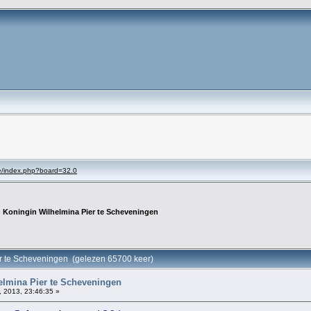
se/index.php?board=32.0
) Koningin Wilhelmina Pier te Scheveningen
er te Scheveningen (gelezen 65700 keer)
elmina Pier te Scheveningen
 2013, 23:46:35 »