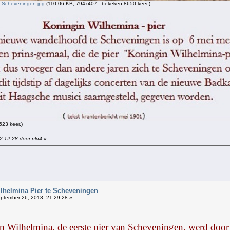
_Scheveningen.jpg
(110.06 KB, 794x407 - bekeken 8650 keer.)
23 keer.)
2:12:28 door plu4
»
!
ilhelmina Pier te Scheveningen
ptember 26, 2013, 21:29:28 »
Wilhelmina, de eerste pier van Scheveningen, werd door 