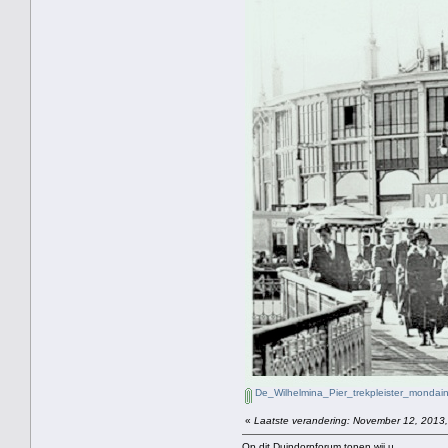
De_Wilhelmina_Pier_trekpleister_mondain
«
Laatste verandering: November 12, 2013,
Op dit Duindorpforum tonen wij u