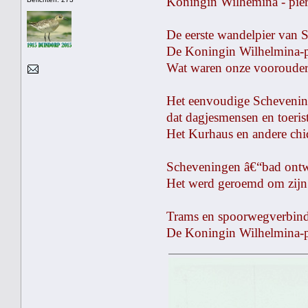
Koningin Wilhemina - pie
De eerste wandelpier van S
De Koningin Wilhelmina-pi
Wat waren onze voorouders
Het eenvoudige Schevening
dat dagjesmensen en toeris
Het Kurhaus en andere chiq
Scheveningen â€“bad ontwi
Het werd geroemd om zijn g
Trams en spoorwegverbind
De Koningin Wilhelmina-p