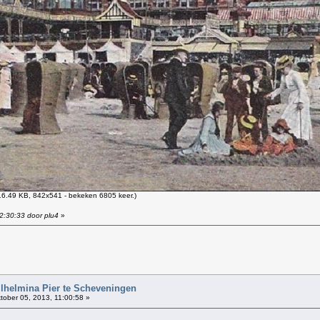
6.49 KB, 842x541 - bekeken 6805 keer.)
2:30:33 door plu4
»
!
ilhelmina Pier te Scheveningen
tober 05, 2013, 11:00:58 »