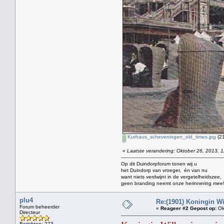
Kurhaus_scheveningen_old_times.jpg
(21
«
Laatste verandering: Oktober 26, 2013, 1
Op dit Duindorpforum tonen wij u
het Duindorp van vroeger, én van nu
want niets verdwijnt in de vergetelheidszee,
geen branding neemt onze herinnering mee
plu4
Re:(1901) Koningin W
Forum beheerder
«
Reageer #2 Gepost op:
Ok
Directeur
Berichten: 273