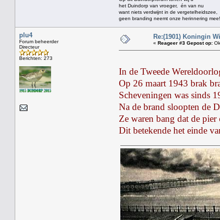
het Duindorp van vroeger, én van nu
want niets verdwijnt in de vergetelheidszee,
geen branding neemt onze herinnering mee
plu4
Re:(1901) Koningin W
Forum beheerder
«
Reageer #3 Gepost op:
Ok
Directeur
Berichten: 273
In de Tweede Wereldoorlog 
Op 26 maart 1943 brak bran
Scheveningen was sinds 194
Na de brand sloopten de Du
Ze waren bang dat de pier 
Dit betekende het einde v