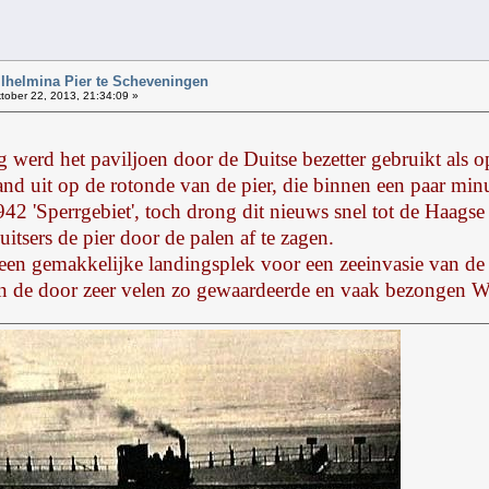
!
ilhelmina Pier te Scheveningen
tober 22, 2013, 21:34:09 »
werd het paviljoen door de Duitse bezetter gebruikt als o
d uit op de rotonde van de pier, die binnen een paar minu
2 'Sperrgebiet', toch drong dit nieuws snel tot de Haagse
itsers de pier door de palen af te zagen.
een gemakkelijke landingsplek voor een zeeinvasie van de g
an de door zeer velen zo gewaardeerde en vaak bezongen 