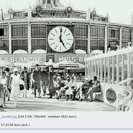
_publiek.jpg
(134.5 KB, 769x460 - bekeken 9811 keer.)
 17:15:09 door plu4
»