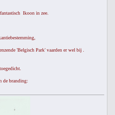
antastisch Ikoon in zee.
kantiebestemming,
nzende 'Belgisch Park' vaarden er wel bij .
toegedicht.
n de branding: