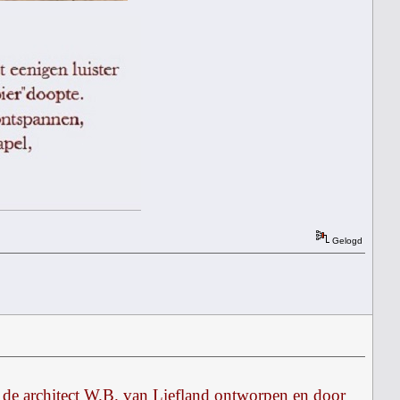
Gelogd
de architect W.B. van Liefland ontworpen en door