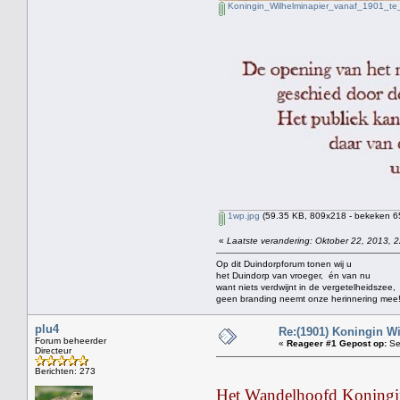
Koningin_Wilhelminapier_vanaf_1901_te
1wp.jpg
(59.35 KB, 809x218 - bekeken 65
«
Laatste verandering: Oktober 22, 2013, 2
Op dit Duindorpforum tonen wij u
het Duindorp van vroeger, én van nu
want niets verdwijnt in de vergetelheidszee,
geen branding neemt onze herinnering mee
plu4
Re:(1901) Koningin W
Forum beheerder
«
Reageer #1 Gepost op:
Se
Directeur
Berichten: 273
Het Wandelhoofd Koningin 