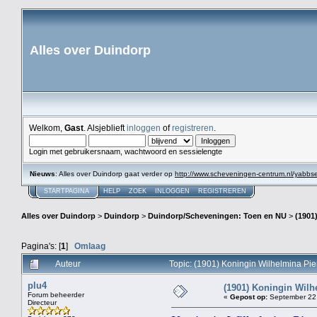
Alles over Duindorp
Welkom,
Gast
. Alsjeblieft
inloggen
of
registreren
.
Login met gebruikersnaam, wachtwoord en sessielengte
Nieuws
: Alles over Duindorp gaat verder op
http://www.scheveningen-centrum.nl/yabb
STARTPAGINA
HELP
ZOEK
INLOGGEN
REGISTREREN
Alles over Duindorp
>
Duindorp
>
Duindorp/Scheveningen: Toen en NU
>
(1901
Pagina's: [
1
]
Omlaag
Auteur
Topic: (1901) Koningin Wilhelmina Pi
plu4
(1901) Koningin Wilh
Forum beheerder
«
Gepost op:
September 22,
Directeur