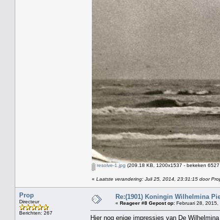
resolve-1.jpg
(209.18 KB, 1200x1537 - bekeken 6527 
«
Laatste verandering: Juli 25, 2014, 23:31:15 door Pro
Prop
Re:(1901) Koningin Wilhelmina Pi
Directeur
«
Reageer #8 Gepost op:
Februari 28, 2015,
Berichten: 267
Hier nog enige impressies van De Wilhelmina 