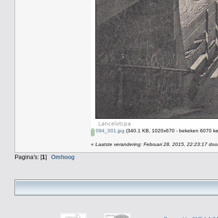
094_001.jpg
(340.1 KB, 1020x670 - bekeken 6070 kee
«
Laatste verandering: Februari 28, 2015, 22:23:17 doo
Pagina's: [
1
]
Omhoog