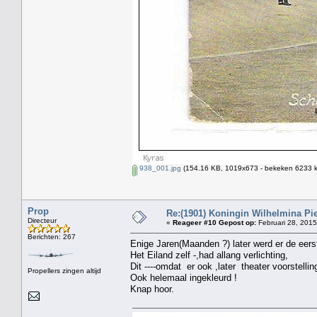
938_001.jpg
(154.16 KB, 1019x673 - bekeken 6233 k
Prop
Re:(1901) Koningin Wilhelmina Pi
Directeur
«
Reageer #10 Gepost op:
Februari 28, 2015
Berichten: 267
Enige Jaren(Maanden ?) later werd er de eers
Het Eiland zelf -,had allang verlichting,
Dit ----omdat er ook ,later theater voorstell
Propellers zingen altijd
Ook helemaal ingekleurd !
Knap hoor.