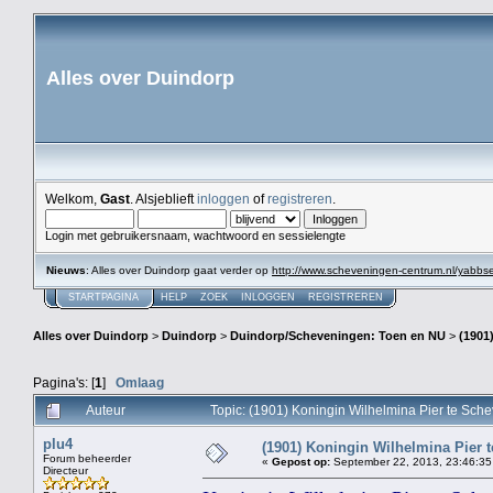
Alles over Duindorp
Welkom,
Gast
. Alsjeblieft
inloggen
of
registreren
.
Login met gebruikersnaam, wachtwoord en sessielengte
Nieuws
: Alles over Duindorp gaat verder op
http://www.scheveningen-centrum.nl/yabb
STARTPAGINA
HELP
ZOEK
INLOGGEN
REGISTREREN
Alles over Duindorp
>
Duindorp
>
Duindorp/Scheveningen: Toen en NU
>
(1901
Pagina's: [
1
]
Omlaag
Auteur
Topic: (1901) Koningin Wilhelmina Pier te Sc
plu4
(1901) Koningin Wilhelmina Pier 
Forum beheerder
«
Gepost op:
September 22, 2013, 23:46:35
Directeur