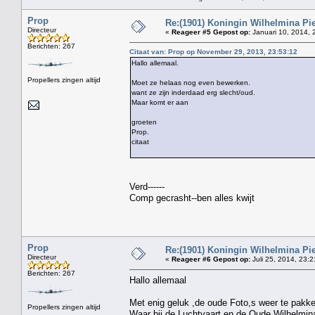
Prop
Re:(1901) Koningin Wilhelmina Pi
Directeur
«
Reageer #5 Gepost op:
Januari 10, 2014, 
Berichten: 267
Citaat van: Prop op November 29, 2013, 23:53:12
Hallo allemaal.
Propellers zingen altijd
Moet ze helaas nog even bewerken.
want ze zijn inderdaad erg slecht/oud.
Maar komt er aan
groeten
Prop.
citaat
Verd------
Comp gecrasht--ben alles kwijt
Prop
Re:(1901) Koningin Wilhelmina Pi
Directeur
«
Reageer #6 Gepost op:
Juli 25, 2014, 23:2
Berichten: 267
Hallo allemaal
Met enig geluk ,de oude Foto,s weer te pakk
Propellers zingen altijd
Waar bij de Luchtvaart en de Oude Wilhelmina