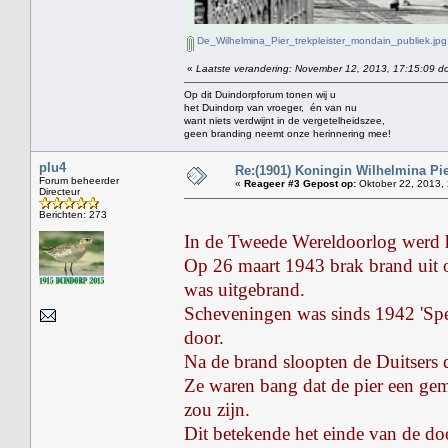
De_Wilhelmina_Pier_trekpleister_mondain_publiek.jpg
«
Laatste verandering: November 12, 2013, 17:15:09 do
Op dit Duindorpforum tonen wij u
het Duindorp van vroeger, én van nu
want niets verdwijnt in de vergetelheidszee,
geen branding neemt onze herinnering mee!
plu4
Re:(1901) Koningin Wilhelmina Pi
Forum beheerder
«
Reageer #3 Gepost op:
Oktober 22, 2013, 
Directeur
Berichten: 273
In de Tweede Wereldoorlog werd he
Op 26 maart 1943 brak brand uit o
was uitgebrand.
Scheveningen was sinds 1942 'Sper
door.
Na de brand sloopten de Duitsers d
Ze waren bang dat de pier een gem
zou zijn.
Dit betekende het einde van de d