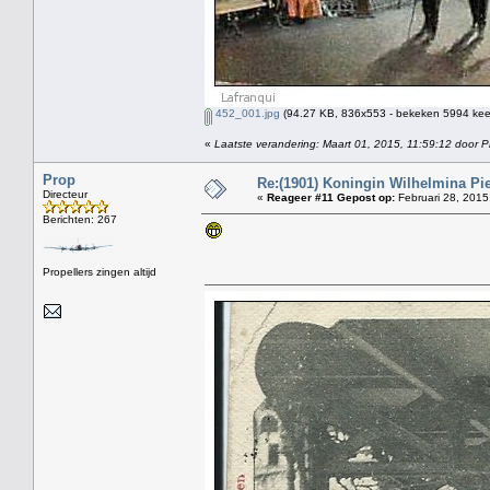
452_001.jpg
(94.27 KB, 836x553 - bekeken 5994 keer
«
Laatste verandering: Maart 01, 2015, 11:59:12 door P
Prop
Re:(1901) Koningin Wilhelmina Pi
Directeur
«
Reageer #11 Gepost op:
Februari 28, 2015
Berichten: 267
Propellers zingen altijd