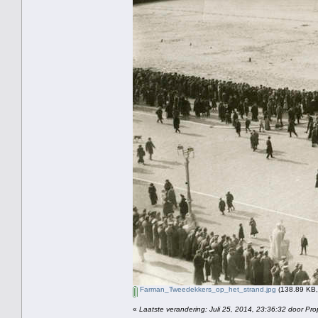
Farman_Tweedekkers_op_het_strand.jpg
(138.89 KB,
«
Laatste verandering: Juli 25, 2014, 23:36:32 door Pro