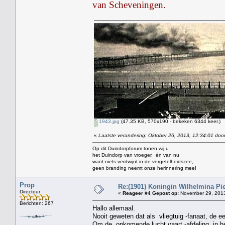
van Scheveningen.
1943.jpg
(47.35 KB, 570x190 - bekeken 6344 keer.)
«
Laatste verandering: Oktober 26, 2013, 12:34:01 door
Op dit Duindorpforum tonen wij u
het Duindorp van vroeger, én van nu
want niets verdwijnt in de vergetelheidszee,
geen branding neemt onze herinnering mee!
Prop
Re:(1901) Koningin Wilhelmina Pi
Directeur
«
Reageer #4 Gepost op:
November 29, 2013
Berichten: 267
Hallo allemaal.
Nooit geweten dat als vliegtuig -fanaat, de e
Om de opkomende lucht vaart -afdeling ,in he