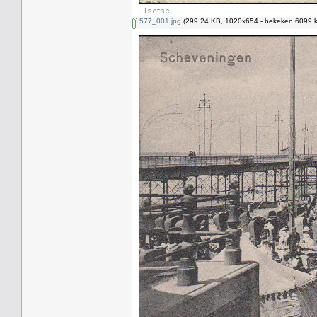
577_001.jpg
(299.24 KB, 1020x654 - bekeken 6099 k