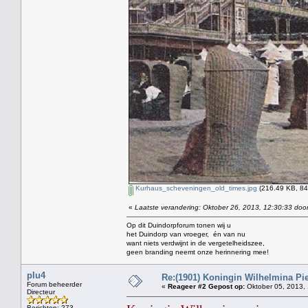
Kurhaus_scheveningen_old_times.jpg
(216.49 KB, 84
«
Laatste verandering: Oktober 26, 2013, 12:30:33 door
Op dit Duindorpforum tonen wij u
het Duindorp van vroeger, én van nu
want niets verdwijnt in de vergetelheidszee,
geen branding neemt onze herinnering mee!
plu4
Re:(1901) Koningin Wilhelmina Pi
Forum beheerder
«
Reageer #2 Gepost op:
Oktober 05, 2013, 
Directeur
Berichten: 273