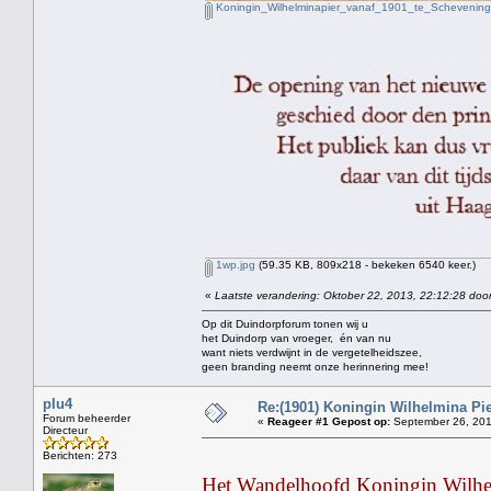
Koningin_Wilhelminapier_vanaf_1901_te_Schevening
1wp.jpg
(59.35 KB, 809x218 - bekeken 6540 keer.)
«
Laatste verandering: Oktober 22, 2013, 22:12:28 door
Op dit Duindorpforum tonen wij u
het Duindorp van vroeger, én van nu
want niets verdwijnt in de vergetelheidszee,
geen branding neemt onze herinnering mee!
plu4
Re:(1901) Koningin Wilhelmina Pi
Forum beheerder
«
Reageer #1 Gepost op:
September 26, 201
Directeur
Berichten: 273
Het Wandelhoofd Koningin Wilhelm