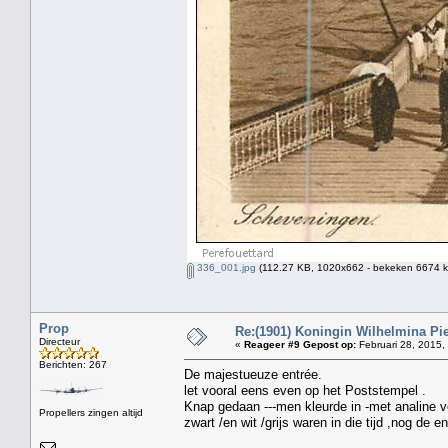
336_001.jpg
(112.27 KB, 1020x662 - bekeken 6674 ke
Prop
Re:(1901) Koningin Wilhelmina Pi
Directeur
«
Reageer #9 Gepost op:
Februari 28, 2015,
Berichten: 267
De majestueuze entrée.
let vooral eens even op het Poststempel .
Knap gedaan ---men kleurde in -met analine ve
Propellers zingen altijd
zwart /en wit /grijs waren in die tijd ,nog de 