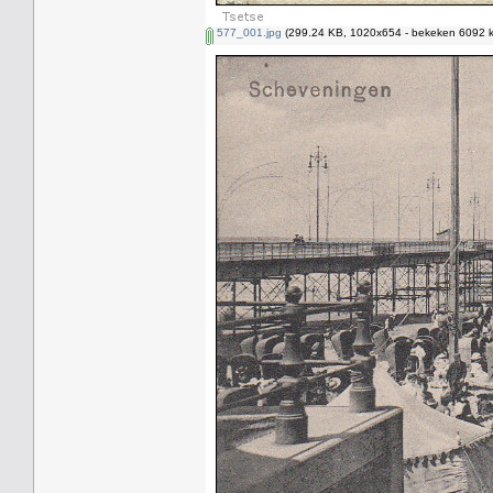
577_001.jpg
(299.24 KB, 1020x654 - bekeken 6092 k