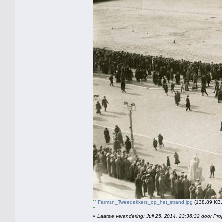
Farman_Tweedekkers_op_het_strand.jpg
(138.89 KB,
«
Laatste verandering: Juli 25, 2014, 23:36:32 door Pro