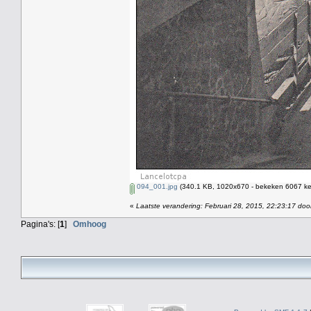
094_001.jpg
(340.1 KB, 1020x670 - bekeken 6067 kee
«
Laatste verandering: Februari 28, 2015, 22:23:17 doo
Pagina's: [
1
]
Omhoog