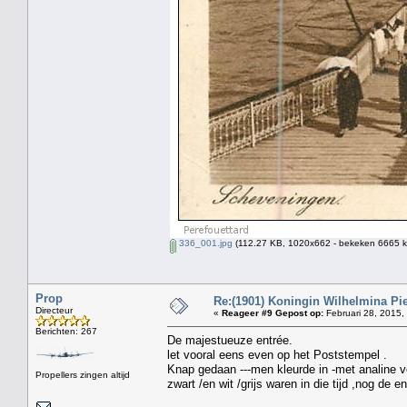
336_001.jpg
(112.27 KB, 1020x662 - bekeken 6665 ke
Prop
Re:(1901) Koningin Wilhelmina Pi
Directeur
«
Reageer #9 Gepost op:
Februari 28, 2015,
Berichten: 267
De majestueuze entrée.
let vooral eens even op het Poststempel .
Knap gedaan ---men kleurde in -met analine ve
Propellers zingen altijd
zwart /en wit /grijs waren in die tijd ,nog de 