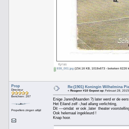
938_001.jpg
(154.16 KB, 1019x673 - bekeken 6226 k
Prop
Re:(1901) Koningin Wilhelmina Pi
Directeur
«
Reageer #10 Gepost op:
Februari 28, 2015
Berichten: 267
Enige Jaren(Maanden ?) later werd er de eers
Het Eiland zelf -,had allang verlichting,
Dit ----omdat er ook ,later theater voorstell
Propellers zingen altijd
Ook helemaal ingekleurd !
Knap hoor.