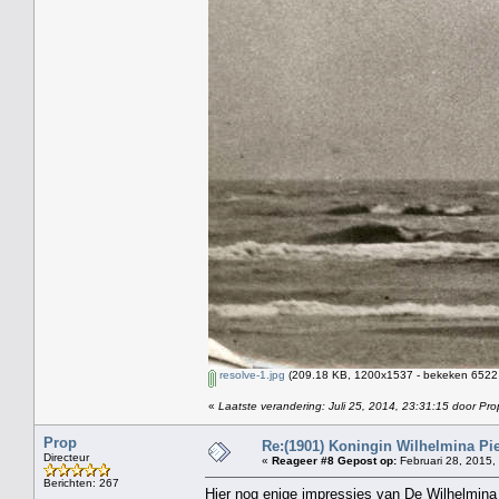
resolve-1.jpg
(209.18 KB, 1200x1537 - bekeken 6522 
«
Laatste verandering: Juli 25, 2014, 23:31:15 door Pro
Prop
Re:(1901) Koningin Wilhelmina Pi
Directeur
«
Reageer #8 Gepost op:
Februari 28, 2015,
Berichten: 267
Hier nog enige impressies van De Wilhelmina 