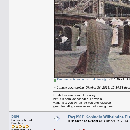
Kurhaus_scheveningen_old_times.jpg
(216.49 KB, 84
«
Laatste verandering: Oktober 26, 2013, 12:30:33 door
Op dit Duindorpforum tonen wij u
het Duindorp van vroeger, én van nu
want niets verdwijnt in de vergetelheidszee,
geen branding neemt onze herinnering mee!
plu4
Re:(1901) Koningin Wilhelmina Pi
Forum beheerder
«
Reageer #2 Gepost op:
Oktober 05, 2013, 
Directeur
Berichten: 273