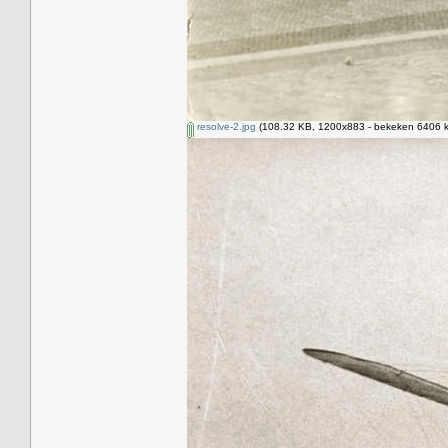
resolve-2.jpg
(108.32 KB, 1200x883 - bekeken 6406 k