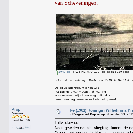
van Scheveningen.
1943.jpg
(47.35 KB, 570x190 - bekeken 6339 keer.)
«
Laatste verandering: Oktober 26, 2013, 12:34:01 door
Op dit Duindorpforum tonen wij u
het Duindorp van vroeger, én van nu
want niets verdwijnt in de vergetelheidszee,
geen branding neemt onze herinnering mee!
Prop
Re:(1901) Koningin Wilhelmina Pi
Directeur
«
Reageer #4 Gepost op:
November 29, 2013
Berichten: 267
Hallo allemaal.
Nooit geweten dat als vliegtuig -fanaat, de e
Om de opkomende lucht vaart -afdeling ,in he