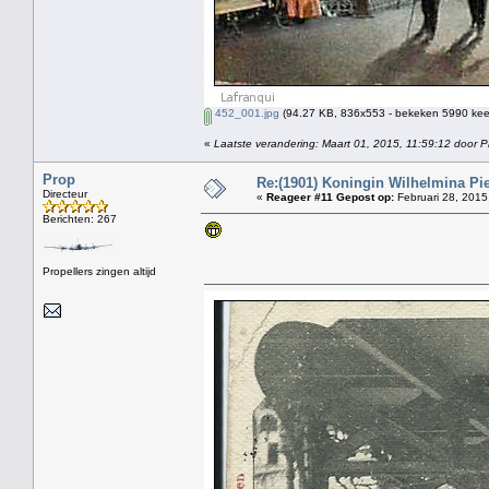
452_001.jpg
(94.27 KB, 836x553 - bekeken 5990 keer
«
Laatste verandering: Maart 01, 2015, 11:59:12 door P
Prop
Re:(1901) Koningin Wilhelmina Pi
Directeur
«
Reageer #11 Gepost op:
Februari 28, 2015
Berichten: 267
Propellers zingen altijd