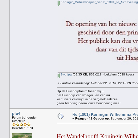
Koningin_Wilhelminapier_vanaf_1901_te_Schevening
1wp.jpg
(59.35 KB, 809x218 - bekeken 6538 keer.)
«
Laatste verandering: Oktober 22, 2013, 22:12:28 door
Op dit Duindorpforum tonen wij u
het Duindorp van vroeger, én van nu
want niets verdwijnt in de vergetelheidszee,
geen branding neemt onze herinnering mee!
plu4
Re:(1901) Koningin Wilhelmina Pi
Forum beheerder
«
Reageer #1 Gepost op:
September 26, 201
Directeur
Berichten: 273
Het Wandelhoofd Koningin Wilhelm