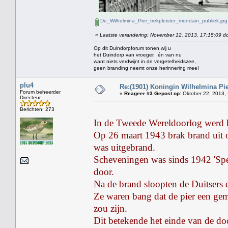
De_Wilhelmina_Pier_trekpleister_mondain_publiek.jpg
«
Laatste verandering: November 12, 2013, 17:15:09 do
Op dit Duindorpforum tonen wij u
het Duindorp van vroeger, én van nu
want niets verdwijnt in de vergetelheidszee,
geen branding neemt onze herinnering mee!
plu4
Re:(1901) Koningin Wilhelmina Pi
Forum beheerder
«
Reageer #3 Gepost op:
Oktober 22, 2013, 
Directeur
Berichten: 273
In de Tweede Wereldoorlog werd he
Op 26 maart 1943 brak brand uit o
was uitgebrand.
Scheveningen was sinds 1942 'Sper
door.
Na de brand sloopten de Duitsers d
Ze waren bang dat de pier een gem
zou zijn.
Dit betekende het einde van de d