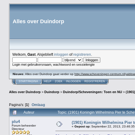
Alles over Duindorp
Welkom,
Gast
. Alsjeblieft
inloggen
of
registreren
.
Login met gebruikersnaam, wachtwoord en sessielengte
Nieuws
: Alles over Duindorp gaat verder op
http://www.scheveningen-centrum.nl/yabb
STARTPAGINA
HELP
ZOEK
INLOGGEN
REGISTREREN
Alles over Duindorp
>
Duindorp
>
Duindorp/Scheveningen: Toen en NU
>
(1901
Pagina's: [
1
]
Omlaag
Auteur
Topic: (1901) Koningin Wilhelmina Pier te Sc
plu4
(1901) Koningin Wilhelmina Pier 
Forum beheerder
«
Gepost op:
September 22, 2013, 23:46:35
Directeur