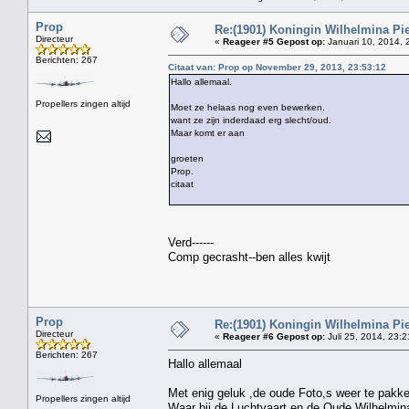
Prop
Re:(1901) Koningin Wilhelmina Pi
Directeur
«
Reageer #5 Gepost op:
Januari 10, 2014, 
Berichten: 267
Citaat van: Prop op November 29, 2013, 23:53:12
Hallo allemaal.
Propellers zingen altijd
Moet ze helaas nog even bewerken.
want ze zijn inderdaad erg slecht/oud.
Maar komt er aan
groeten
Prop.
citaat
Verd------
Comp gecrasht--ben alles kwijt
Prop
Re:(1901) Koningin Wilhelmina Pi
Directeur
«
Reageer #6 Gepost op:
Juli 25, 2014, 23:2
Berichten: 267
Hallo allemaal
Met enig geluk ,de oude Foto,s weer te pakk
Propellers zingen altijd
Waar bij de Luchtvaart en de Oude Wilhelmina