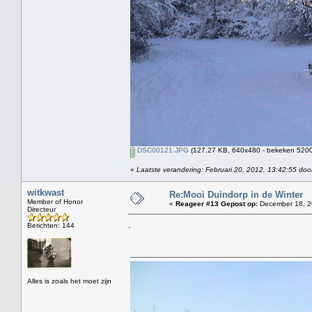
DSC00121.JPG
(127.27 KB, 640x480 - bekeken 5200 
«
Laatste verandering: Februari 20, 2012, 13:42:55 doo
witkwast
Re:Mooi Duindorp in de Winter
Member of Honor
«
Reageer #13 Gepost op:
December 18, 2
Directeur
.
Berichten: 144
Alles is zoals het moet zijn