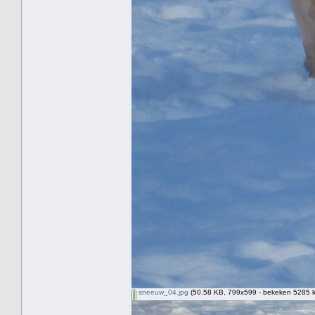
sneeuw_04.jpg
(50.58 KB, 799x599 - bekeken 5285 k