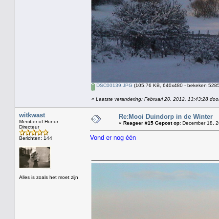
DSC00139.JPG
(105.76 KB, 640x480 - bekeken 5285 
«
Laatste verandering: Februari 20, 2012, 13:43:28 doo
witkwast
Re:Mooi Duindorp in de Winter
Member of Honor
«
Reageer #15 Gepost op:
December 18, 2
Directeur
Vond er nog één
Berichten: 144
Alles is zoals het moet zijn