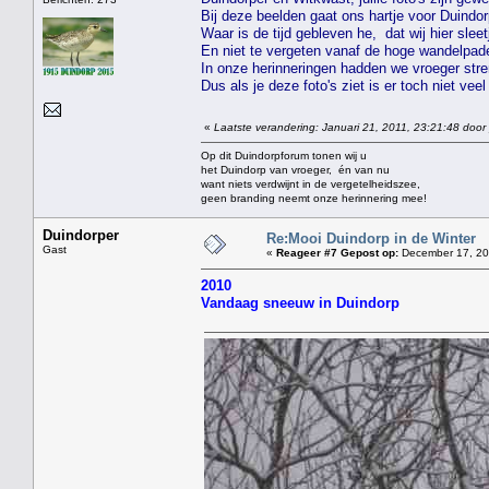
Bij deze beelden gaat ons hartje voor Duindorp 
Waar is de tijd gebleven he, dat wij hier slee
En niet te vergeten vanaf de hoge wandelpad
In onze herinneringen hadden we vroeger stre
Dus als je deze foto's ziet is er toch niet veel
«
Laatste verandering: Januari 21, 2011, 23:21:48 door
Op dit Duindorpforum tonen wij u
het Duindorp van vroeger, én van nu
want niets verdwijnt in de vergetelheidszee,
geen branding neemt onze herinnering mee!
Duindorper
Re:Mooi Duindorp in de Winter
Gast
«
Reageer #7 Gepost op:
December 17, 20
2010
Vandaag sneeuw in Duindorp