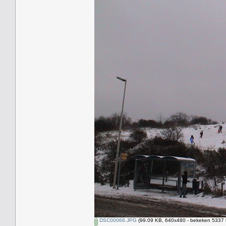
DSC00066.JPG
(99.09 KB, 640x480 - bekeken 5337 k