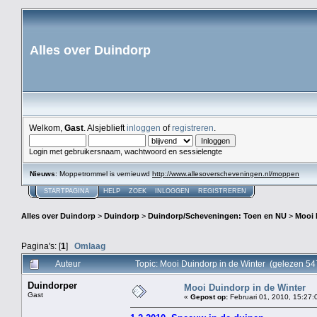
Alles over Duindorp
Welkom,
Gast
. Alsjeblieft
inloggen
of
registreren
.
Login met gebruikersnaam, wachtwoord en sessielengte
Nieuws
: Moppetrommel is vernieuwd
http://www.allesoverscheveningen.nl/moppen
STARTPAGINA
HELP
ZOEK
INLOGGEN
REGISTREREN
Alles over Duindorp
>
Duindorp
>
Duindorp/Scheveningen: Toen en NU
>
Mooi 
Pagina's: [
1
]
Omlaag
Auteur
Topic: Mooi Duindorp in de Winter (gelezen 54
Duindorper
Mooi Duindorp in de Winter
Gast
«
Gepost op:
Februari 01, 2010, 15:27: