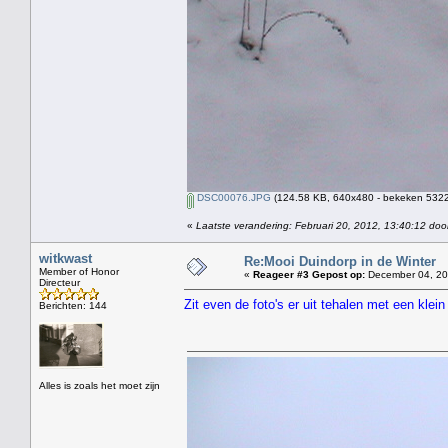
DSC00076.JPG
(124.58 KB, 640x480 - bekeken 5322 
«
Laatste verandering: Februari 20, 2012, 13:40:12 doo
witkwast
Re:Mooi Duindorp in de Winter
Member of Honor
«
Reageer #3 Gepost op:
December 04, 20
Directeur
Zit even de foto's er uit tehalen met een kle
Berichten: 144
Alles is zoals het moet zijn