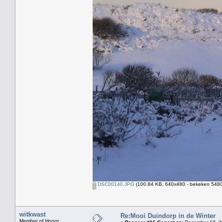
DSC00140.JPG
(100.84 KB, 640x480 - bekeken 5480 
witkwast
Re:Mooi Duindorp in de Winter
Member of Honor