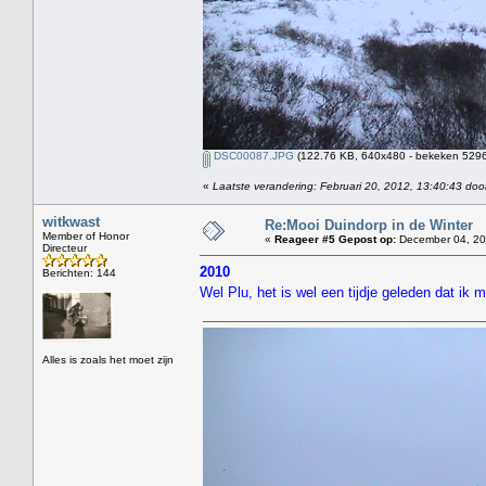
DSC00087.JPG
(122.76 KB, 640x480 - bekeken 5296 
«
Laatste verandering: Februari 20, 2012, 13:40:43 doo
witkwast
Re:Mooi Duindorp in de Winter
Member of Honor
«
Reageer #5 Gepost op:
December 04, 20
Directeur
2010
Berichten: 144
Wel Plu, het is wel een tijdje geleden dat ik
Alles is zoals het moet zijn