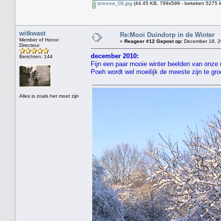
sneeuw_08.jpg
(44.45 KB, 799x599 - bekeken 5275 k
witkwast
Re:Mooi Duindorp in de Winter
Member of Honor
«
Reageer #12 Gepost op:
December 18, 2
Directeur
december 2010:
Berichten: 144
Fijn een paar mooie winter beelden van onz
Poeh wordt wel moeilijk de meeste zijn te gro
Alles is zoals het moet zijn