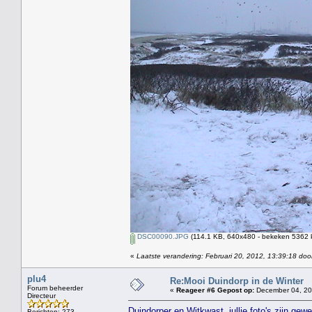
DSC00090.JPG
(114.1 KB, 640x480 - bekeken 5362 k
«
Laatste verandering: Februari 20, 2012, 13:39:18 doo
plu4
Re:Mooi Duindorp in de Winter
Forum beheerder
«
Reageer #6 Gepost op:
December 04, 20
Directeur
Duindorper en Witkwast, jullie foto's zijn gewe
Berichten: 273