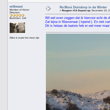
witkwast
Re:Mooi Duindorp in de Winter
Member of Honor
«
Reageer #14 Gepost op:
December 18, 2
Directeur
Wil wel even zeggen dat ik hiervoor echt de 
Berichten: 144
Zat bijna in Wassenaar ( lopend ). En niet va
Dit is helaas de laatste heb er wel meer ma
Alles is zoals het moet zijn