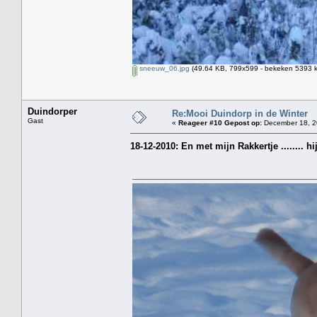
sneeuw_06.jpg
(49.64 KB, 799x599 - bekeken 5393 k
Duindorper
Re:Mooi Duindorp in de Winter
Gast
«
Reageer #10 Gepost op:
December 18, 2
18-12-2010: En met mijn Rakkertje ........ 