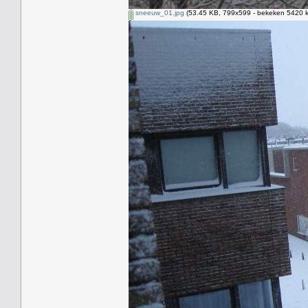
sneeuw_01.jpg
(53.45 KB, 799x599 - bekeken 5420 k