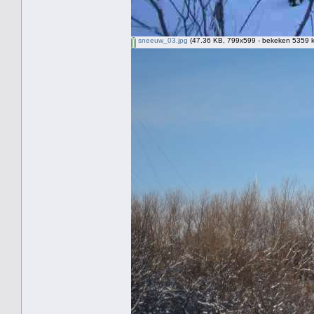
sneeuw_03.jpg
(47.36 KB, 799x599 - bekeken 5359 k