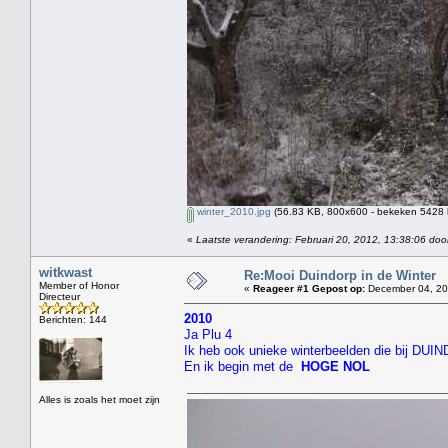
winter_2010.jpg
(56.83 KB, 800x600 - bekeken 5428 k
«
Laatste verandering: Februari 20, 2012, 13:38:06 doo
witkwast
Re:Mooi Duindorp in de Winter
Member of Honor
«
Reageer #1 Gepost op:
December 04, 20
Directeur
2010
Berichten: 144
Ja Plu 4
Ik heb ook unieke winterbeelden die bij D
En ik begin met de
HOGE NOL
Alles is zoals het moet zijn