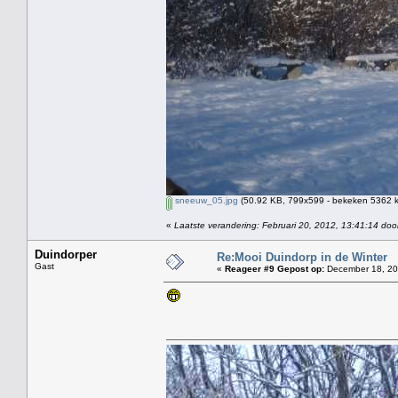
sneeuw_05.jpg
(50.92 KB, 799x599 - bekeken 5362 k
«
Laatste verandering: Februari 20, 2012, 13:41:14 doo
Duindorper
Re:Mooi Duindorp in de Winter
Gast
«
Reageer #9 Gepost op:
December 18, 20