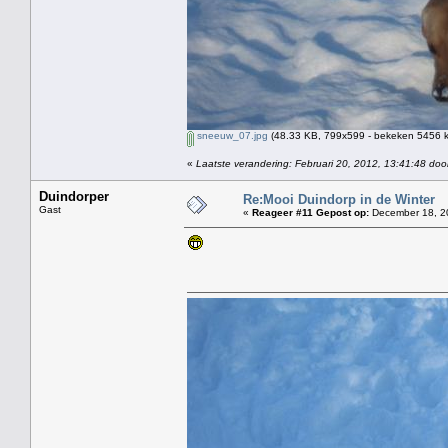
sneeuw_07.jpg
(48.33 KB, 799x599 - bekeken 5456 k
«
Laatste verandering: Februari 20, 2012, 13:41:48 doo
Duindorper
Re:Mooi Duindorp in de Winter
Gast
«
Reageer #11 Gepost op:
December 18, 20