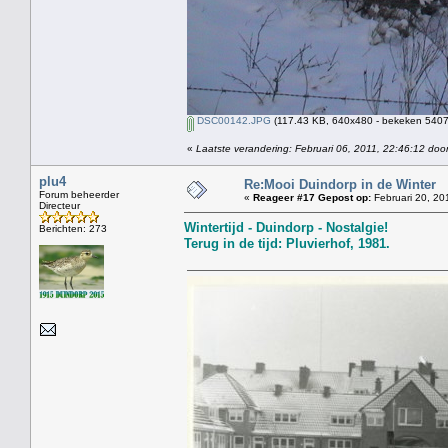
DSC00142.JPG
(117.43 KB, 640x480 - bekeken 5407 
«
Laatste verandering: Februari 06, 2011, 22:46:12 door
plu4
Re:Mooi Duindorp in de Winter
Forum beheerder
«
Reageer #17 Gepost op:
Februari 20, 20
Directeur
Wintertijd - Duindorp - Nostalgie!
Berichten: 273
Terug in de tijd: Pluvierhof, 1981.