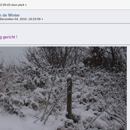
13:39:43 door plu4
»
n de Winter
December 04, 2010, 19:23:59 »
g gezicht !