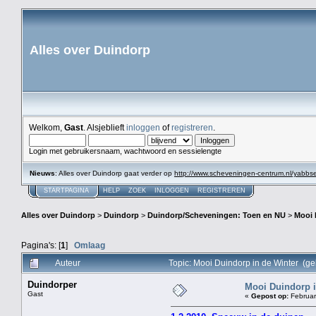
Alles over Duindorp
Welkom,
Gast
. Alsjeblieft
inloggen
of
registreren
.
Login met gebruikersnaam, wachtwoord en sessielengte
Nieuws
: Alles over Duindorp gaat verder op
http://www.scheveningen-centrum.nl/yabb
STARTPAGINA
HELP
ZOEK
INLOGGEN
REGISTREREN
Alles over Duindorp
>
Duindorp
>
Duindorp/Scheveningen: Toen en NU
>
Mooi 
Pagina's: [
1
]
Omlaag
Auteur
Topic: Mooi Duindorp in de Winter (g
Duindorper
Mooi Duindorp i
Gast
«
Gepost op:
Februar