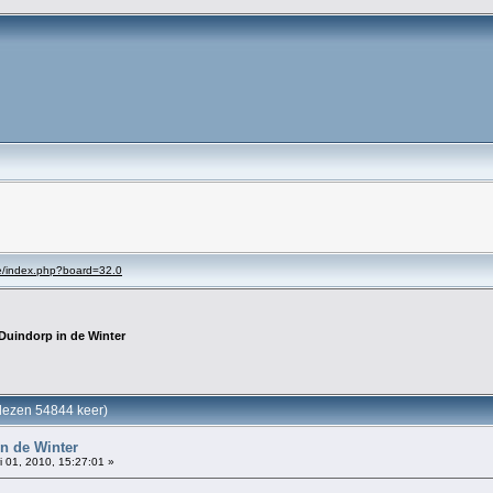
se/index.php?board=32.0
Duindorp in de Winter
elezen 54844 keer)
n de Winter
i 01, 2010, 15:27:01 »