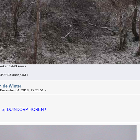
keken 5443 keer.)
13:38:06 door plu4
»
n de Winter
December 04, 2010, 19:21:51 »
die bij DUINDORP HOREN !