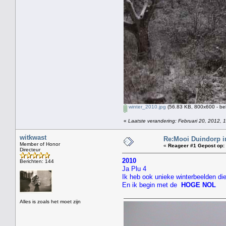
winter_2010.jpg
(56.83 KB, 800x600 - be
«
Laatste verandering: Februari 20, 2012, 
witkwast
Re:Mooi Duindorp i
Member of Honor
«
Reageer #1 Gepost op:
Directeur
2010
Berichten: 144
Ja Plu 4
Ik heb ook unieke winterbeelden 
En ik begin met de
HOGE NOL
Alles is zoals het moet zijn