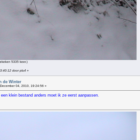
ekeken 5335 keer.)
13:40:12 door plu4
»
n de Winter
December 04, 2010, 19:24:56 »
et een klein bestand anders moet ik ze eerst aanpassen.