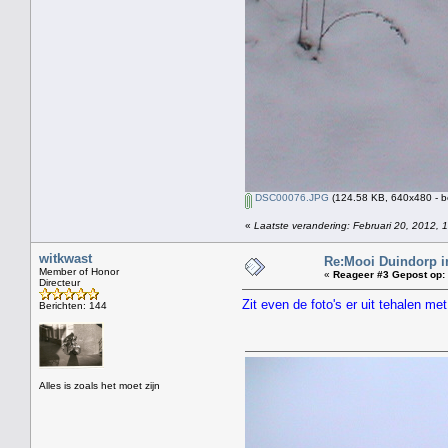
DSC00076.JPG
(124.58 KB, 640x480 - b
«
Laatste verandering: Februari 20, 2012, 
witkwast
Re:Mooi Duindorp i
Member of Honor
«
Reageer #3 Gepost op:
Directeur
Zit even de foto's er uit tehalen m
Berichten: 144
Alles is zoals het moet zijn