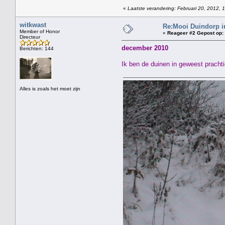
«
Laatste verandering: Februari 20, 2012, 
witkwast
Re:Mooi Duindorp i
Member of Honor
«
Reageer #2 Gepost op:
Directeur
december 2010
Berichten: 144
Ik ben de duinen in geweest prachti
Alles is zoals het moet zijn