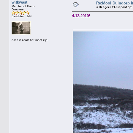
witkwast
Re:Mooi Duindorp i
Member of Honor
«
Reageer #4 Gepost op:
Directeur
4-12-2010!
Berichten: 144
Alles is zoals het moet zijn