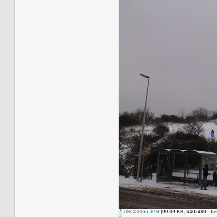
DSC00066.JPG
(99.09 KB, 640x480 - be