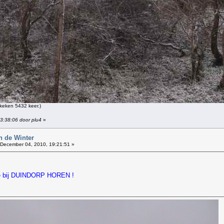
keken 5432 keer.)
13:38:06 door plu4
»
n de Winter
December 04, 2010, 19:21:51 »
die bij DUINDORP HOREN !