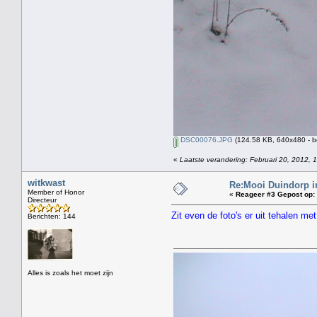
DSC00076.JPG
(124.58 KB, 640x480 - b
«
Laatste verandering: Februari 20, 2012, 
witkwast
Re:Mooi Duindorp i
Member of Honor
«
Reageer #3 Gepost op:
Directeur
Zit even de foto's er uit tehalen m
Berichten: 144
Alles is zoals het moet zijn