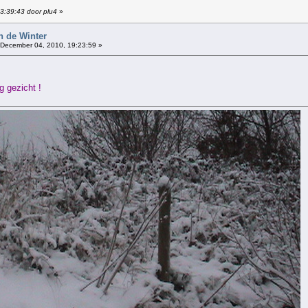
13:39:43 door plu4
»
n de Winter
December 04, 2010, 19:23:59 »
g gezicht !