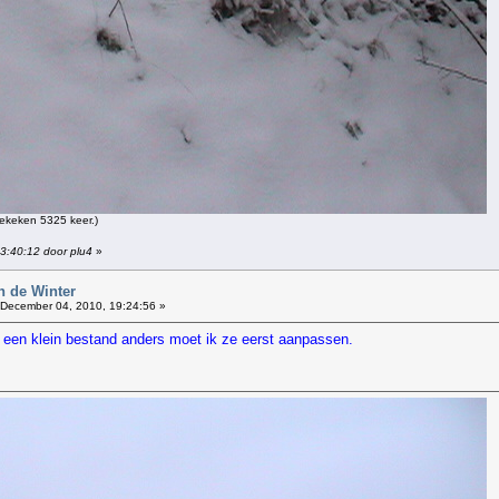
ekeken 5325 keer.)
13:40:12 door plu4
»
n de Winter
December 04, 2010, 19:24:56 »
et een klein bestand anders moet ik ze eerst aanpassen.