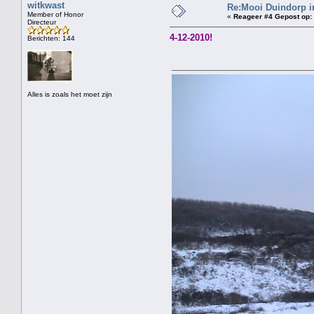
witkwast
Re:Mooi Duindorp i
Member of Honor
«
Reageer #4 Gepost op:
Directeur
4-12-2010!
Berichten: 144
Alles is zoals het moet zijn