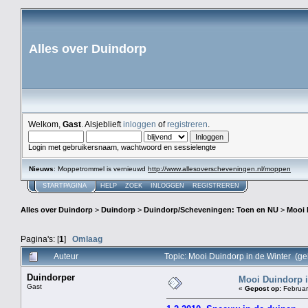
Alles over Duindorp
Welkom,
Gast
. Alsjeblieft
inloggen
of
registreren
.
Login met gebruikersnaam, wachtwoord en sessielengte
Nieuws
: Moppetrommel is vernieuwd
http://www.allesoverscheveningen.nl/moppen
STARTPAGINA
HELP
ZOEK
INLOGGEN
REGISTREREN
Alles over Duindorp
>
Duindorp
>
Duindorp/Scheveningen: Toen en NU
>
Mooi 
Pagina's: [
1
]
Omlaag
Auteur
Topic: Mooi Duindorp in de Winter (g
Duindorper
Mooi Duindorp i
Gast
«
Gepost op:
Februar