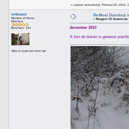
«
Laatste verandering: Februari 20, 2012, 
witkwast
Re:Mooi Duindorp i
Member of Honor
«
Reageer #2 Gepost op:
Directeur
december 2010
Berichten: 144
Ik ben de duinen in geweest prachti
Alles is zoals het moet zijn