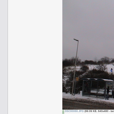
DSC00066.JPG
(99.09 KB, 640x480 - be