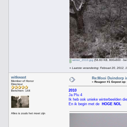
winter_2010.jpg
(56.83 KB, 800x600 - be
«
Laatste verandering: Februari 20, 2012, 
witkwast
Re:Mooi Duindorp i
Member of Honor
«
Reageer #1 Gepost op:
Directeur
2010
Berichten: 144
Ja Plu 4
Ik heb ook unieke winterbeelden 
En ik begin met de
HOGE NOL
Alles is zoals het moet zijn