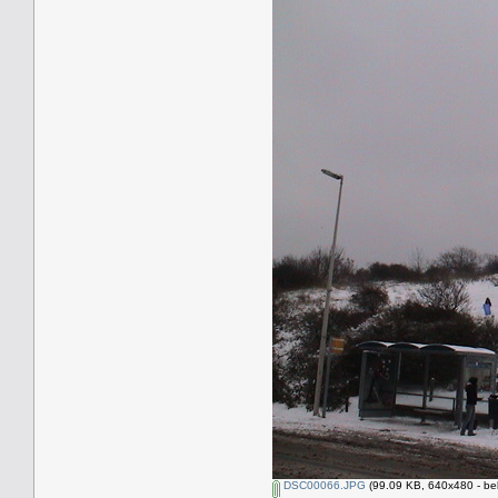
DSC00066.JPG
(99.09 KB, 640x480 - be