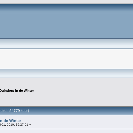
Duindorp in de Winter
elezen 54779 keer)
n de Winter
i 01, 2010, 15:27:01 »