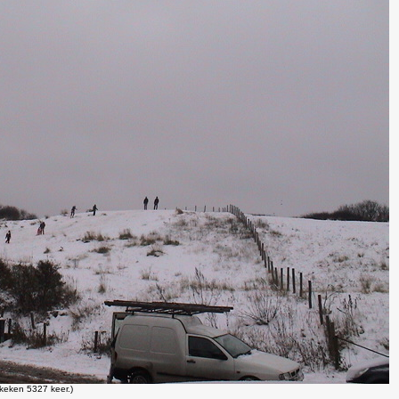
keken 5327 keer.)