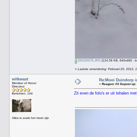
DSC00076.JPG
(124.58 KB, 640x480 - b
«
Laatste verandering: Februari 20, 2012, 
witkwast
Re:Mooi Duindorp i
Member of Honor
«
Reageer #3 Gepost op:
Directeur
Zit even de foto's er uit tehalen m
Berichten: 144
Alles is zoals het moet zijn