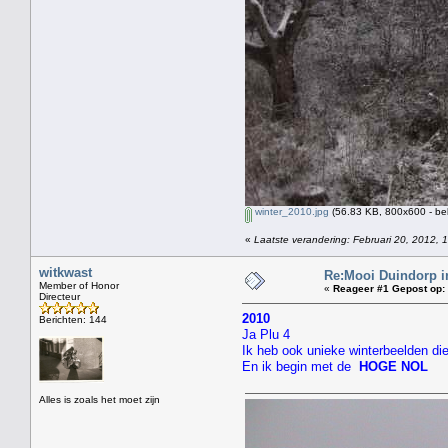
winter_2010.jpg
(56.83 KB, 800x600 - be
«
Laatste verandering: Februari 20, 2012, 
witkwast
Re:Mooi Duindorp i
Member of Honor
«
Reageer #1 Gepost op:
Directeur
2010
Berichten: 144
Ja Plu 4
Ik heb ook unieke winterbeelden 
En ik begin met de
HOGE NOL
Alles is zoals het moet zijn