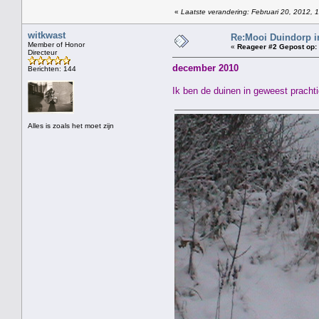
«
Laatste verandering: Februari 20, 2012, 
witkwast
Re:Mooi Duindorp i
Member of Honor
«
Reageer #2 Gepost op:
Directeur
december 2010
Berichten: 144
Ik ben de duinen in geweest prachti
Alles is zoals het moet zijn