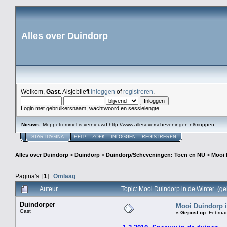
Alles over Duindorp
Welkom,
Gast
. Alsjeblieft
inloggen
of
registreren
.
Login met gebruikersnaam, wachtwoord en sessielengte
Nieuws
: Moppetrommel is vernieuwd
http://www.allesoverscheveningen.nl/moppen
STARTPAGINA
HELP
ZOEK
INLOGGEN
REGISTREREN
Alles over Duindorp
>
Duindorp
>
Duindorp/Scheveningen: Toen en NU
>
Mooi 
Pagina's: [
1
]
Omlaag
Auteur
Topic: Mooi Duindorp in de Winter (g
Duindorper
Mooi Duindorp i
Gast
«
Gepost op:
Februar