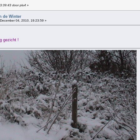
13:39:43 door plu4
»
n de Winter
December 04, 2010, 19:23:59 »
g gezicht !