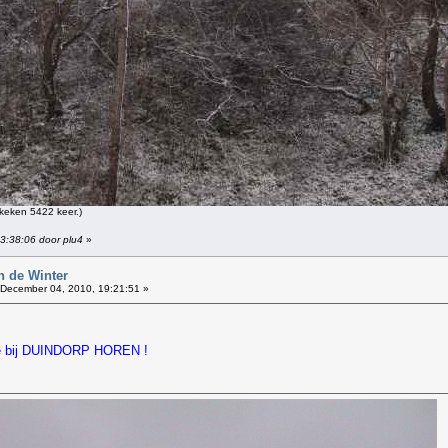
keken 5422 keer.)
13:38:06 door plu4
»
n de Winter
December 04, 2010, 19:21:51 »
die bij DUINDORP HOREN !