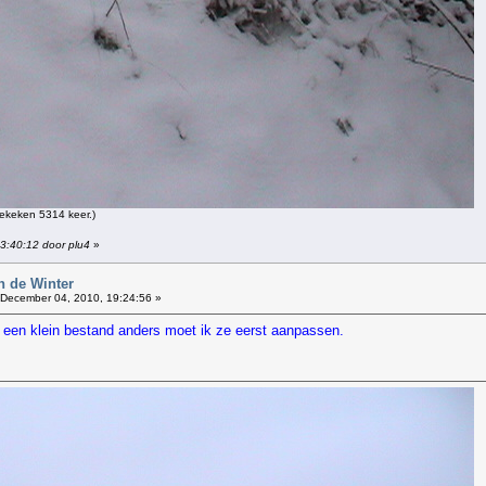
ekeken 5314 keer.)
13:40:12 door plu4
»
n de Winter
December 04, 2010, 19:24:56 »
et een klein bestand anders moet ik ze eerst aanpassen.