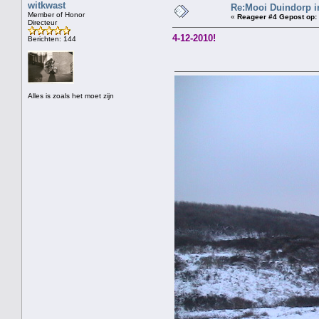
witkwast
Re:Mooi Duindorp i
Member of Honor
«
Reageer #4 Gepost op:
Directeur
4-12-2010!
Berichten: 144
Alles is zoals het moet zijn