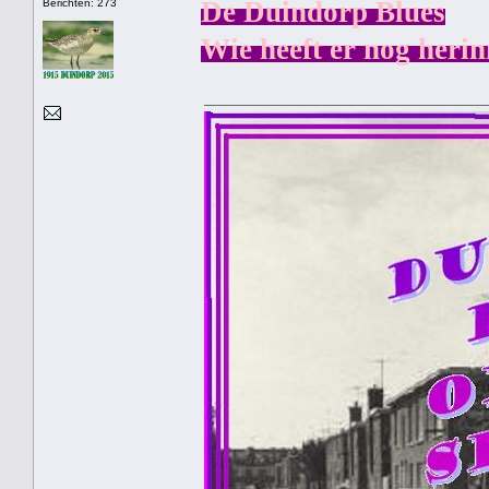
De Duindorp Blues
Berichten: 273
Wie heeft er nog herin