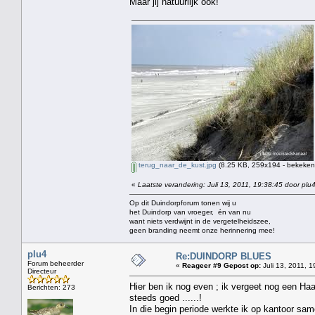
Maar jij natuurlijk ook!
terug_naar_de_kust.jpg
(8.25 KB, 259x194 - bekeken 
«
Laatste verandering: Juli 13, 2011, 19:38:45 door plu
Op dit Duindorpforum tonen wij u
het Duindorp van vroeger, én van nu
want niets verdwijnt in de vergetelheidszee,
geen branding neemt onze herinnering mee!
plu4
Re:DUINDORP BLUES
Forum beheerder
«
Reageer #9 Gepost op:
Juli 13, 2011, 1
Directeur
Hier ben ik nog even ; ik vergeet nog een Ha
Berichten: 273
steeds goed ......!
In die begin periode werkte ik op kantoor sa