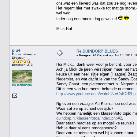
ons,wat een lieverd was dat,zou ze nog leve
Het regent hier met zwakke tot matige storm,g
wel weg!
Ieder nog een mooie dag gewenst!
Mick Bal
plu4
Re:DUINDORP BLUES
Forum beheerder
«
Reageer #8 Gepost op:
Juli 13, 2011, 1
Directeur
Hoi Mick....dank weer voor je bericht, voor v
Berichten: 273
Ach ja Mick de jaren verstrijken maar het hart
keuze uit een heel rijtje eigen (Haagse) Beat
Nederbiet, en wat dacht je van the Sandy Co
Sandy Coast een platencontract bij Negram 
Dit is een van hun meest bekende nummers:
http://www.youtube.com/watch?v=CsfOR2hpg
Ng even een vraagje: Ati Klein...hoe oud was z
Waar zat ze op school destijds?
We hebben namelijk een klassenfoto topic met 
duindorp.nl/klassenfotos/index.php#2
.
Daar staan reacties op en mogelijke reunie's.
Heb je daar al eens rondgeneusd?
Daar zou ze misschien wel bij kunnen staan..