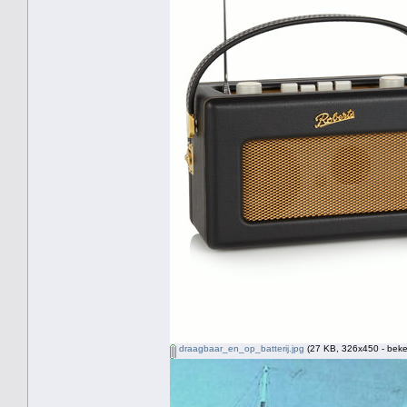
draagbaar_en_op_batterij.jpg
(27 KB, 326x450 - beke