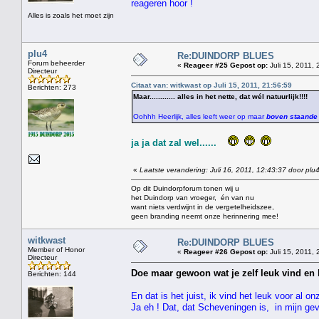
reageren hoor !
Alles is zoals het moet zijn
plu4
Re:DUINDORP BLUES
Forum beheerder
«
Reageer #25 Gepost op:
Juli 15, 2011, 
Directeur
Citaat van: witkwast op Juli 15, 2011, 21:56:59
Berichten: 273
Maar............ alles in het nette, dat wél natuurlijk!!!!
Oohhh Heerlijk, alles leeft weer op maar
boven staande w
ja ja dat zal wel......
«
Laatste verandering: Juli 16, 2011, 12:43:37 door plu
Op dit Duindorpforum tonen wij u
het Duindorp van vroeger, én van nu
want niets verdwijnt in de vergetelheidszee,
geen branding neemt onze herinnering mee!
witkwast
Re:DUINDORP BLUES
Member of Honor
«
Reageer #26 Gepost op:
Juli 15, 2011, 
Directeur
Doe maar gewoon wat je zelf leuk vind en 
Berichten: 144
En dat is het juist, ik vind het leuk voor a
Ja eh ! Dat, dat Scheveningen is, in mijn ge