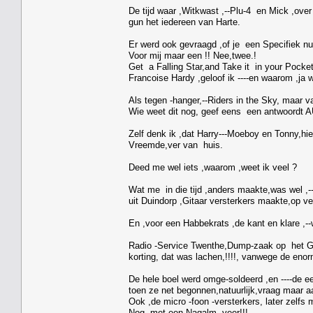
De tijd waar ,Witkwast ,--Plu-4 en Mick ,over 
gun het iedereen van Harte.
Er werd ook gevraagd ,of je een Specifiek num
Voor mij maar een !! Nee,twee.!
Get a Falling Star,and Take it in your Pocke
Francoise Hardy ,geloof ik ----en waarom ,ja 
Als tegen -hanger,--Riders in the Sky, maar 
Wie weet dit nog, geef eens een antwoordt 
Zelf denk ik ,dat Harry---Moeboy en Tonny,hi
Vreemde,ver van huis.
Deed me wel iets ,waarom ,weet ik veel ?
Wat me in die tijd ,anders maakte,was wel ,-
uit Duindorp ,Gitaar versterkers maakte,op ve
En ,voor een Habbekrats ,de kant en klare ,--
Radio -Service Twenthe,Dump-zaak op het Gr
korting, dat was lachen,!!!!, vanwege de eno
De hele boel werd omge-soldeerd ,en ----de eer
toen ze net begonnen,natuurlijk,vraag maar a
Ook ,de micro -foon -versterkers, later zelfs
Nog ,met een Nagalm -veer!!!