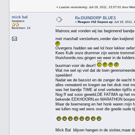
«
Laatste verandering: Juli 18, 2011, 15:57:01 door Mat
mick bal
Re:DUINDORP BLUES
Assistent
«
Reageer #32 Gepost op:
Juli 18, 2011, 
Berichten: 14
Matroos,wat vonden wij las beginnend bandje 
met marshall versterkers,verder dan kwijlen
Overgens hadden we wel lol hoor lekker oefe
Kees Kulk onze drummer zijn eerste trommel ko
thuishoorde,nou gingen we weer in de kelders
buurman voor de deur!!
Wat me wel op viel dat de toen gerenomeerde
speelden!
Nadat we de bassist en de zanger de wacht h
alles verwaterd en kregen we het druk met 
was het bandje TIME al snel verleden tijd!Is e
Nog ff wat soos geweld,DE FATIMA op het mo
bekende EEKHOORN,en MARATHON bosjes va
Maar de boemerang en het honk waren mijn fav
we lullen nog wel eens over die goede o
Mick Bal blijven hangen in de sixties,maar dat