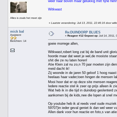
weer naar boven maar gelukkig met fijne heri
Witkwast
Alles is zoals het moet zijn
«
Laatste verandering: Juli 13, 2011, 22:46:16 door wit
mick bal
Re:DUINDORP BLUES
Assistent
«
Reageer #12 Gepost op:
Juli 14, 2011, 
Berichten: 14
goeie morrege allen,
Witkwast,robert long zat bij de band unit glo
hoorde maar dat weet je wel,de mooiste staan 
shit die ze nu laten horen!
Atie Klein zal nu zo,n 70 jaar moeten zijn de
meid dacht ik!
Zij woonde in de jaren 50 geloof 1 hoog naast 
heelaas haar vader,toen hingen de mensen la
Mooi hoor dat er op deze site mensen reagere
Iedere reactie stel ik zeer op prijs alleen ik z
Wat heb ik in die tijd in duindorp geslenter
aankomen bij de kids,nee die lopen al snel me
Op youtube heb ik al reeds veel oude muziek 
59707)in ieder geval geniet ik dan wel weer v
Allen dank voor hun reactie en foto,s van atie