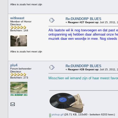
Alles is zoals het moet zijn
witkwast
Re:DUINDORP BLUES
Member of Honor
«
Reageer #27 Gepost op:
Juli 15, 2011, 
Directeur
Als laatste wil ik nog toevoegen en dat past e
Berichten: 144
ontspanning wij hebben daar allemaal onze her
muziek daar een woordje in mee. Nog steeds 
Alles is zoals het moet zijn
plu4
Re:DUINDORP BLUES
Forum beheerder
«
Reageer #28 Gepost op:
Juli 15, 2011, 
Directeur
Berichten: 273
Misschien wil iemand zijn of haar meest favo
pickup.gif
(26.71 KB, 133x80 - bekeken 6203 keer.)