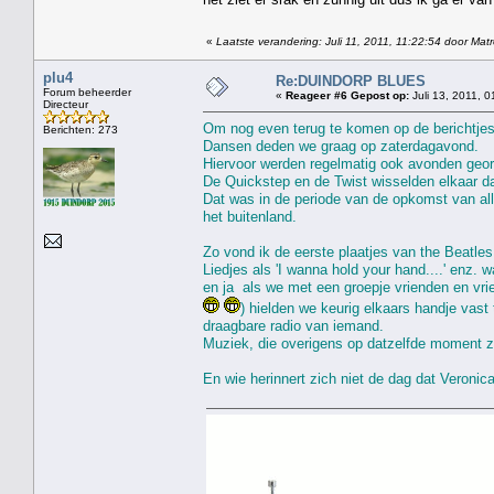
«
Laatste verandering: Juli 11, 2011, 11:22:54 door Mat
plu4
Re:DUINDORP BLUES
Forum beheerder
«
Reageer #6 Gepost op:
Juli 13, 2011, 0
Directeur
Om nog even terug te komen op de berichtjes
Berichten: 273
Dansen deden we graag op zaterdagavond.
Hiervoor werden regelmatig ook avonden geor
De Quickstep en de Twist wisselden elkaar da
Dat was in de periode van de opkomst van all
het buitenland.
Zo vond ik de eerste plaatjes van the Beatles
Liedjes als 'I wanna hold your hand....' enz. 
en ja als we met een groepje vrienden en vri
) hielden we keurig elkaars handje vas
draagbare radio van iemand.
Muziek, die overigens op datzelfde moment z
En wie herinnert zich niet de dag dat Veronica