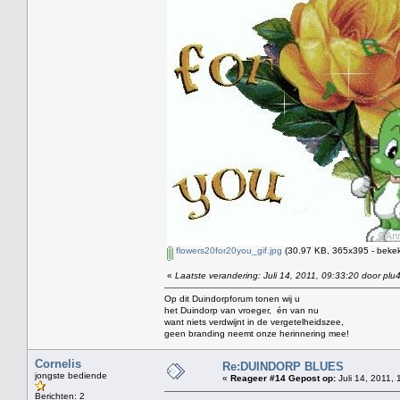
flowers20for20you_gif.jpg
(30.97 KB, 365x395 - bekek
«
Laatste verandering: Juli 14, 2011, 09:33:20 door plu
Op dit Duindorpforum tonen wij u
het Duindorp van vroeger, én van nu
want niets verdwijnt in de vergetelheidszee,
geen branding neemt onze herinnering mee!
Cornelis
Re:DUINDORP BLUES
jongste bediende
«
Reageer #14 Gepost op:
Juli 14, 2011, 
Berichten: 2