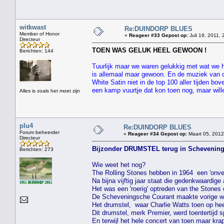
witkwast
Re:DUINDORP BLUES
Member of Honor
«
Reageer #33 Gepost op:
Juli 19, 2011, 
Directeur
TOEN WAS GELUK HEEL GEWOON !
Berichten: 144
Tuurlijk maar we waren gelukkig met wat we h
is allemaal maar gewoon. En de muziek van o
White Satin niet in de top 100 aller tijden 
een kamp vuurtje dat kon toen nog, maar wille
Alles is zoals het moet zijn
plu4
Re:DUINDORP BLUES
Forum beheerder
«
Reageer #34 Gepost op:
Maart 05, 2012
Directeur
Bijzonder DRUMSTEL terug in Schevening
Berichten: 273
Wie weet het nog?
The Rolling Stones hebben in 1964 een 'onver
Na bijna vijftig jaar staat die gedenkwaardig
Het was een 'roerig' optreden van the Stones
De Scheveningsche Courant maakte vorige wee
Het drumstel, waar Charlie Watts toen op he
Dit drumstel, merk Premier, werd toentertijd 
En terwijl het hele concert van toen maar kra