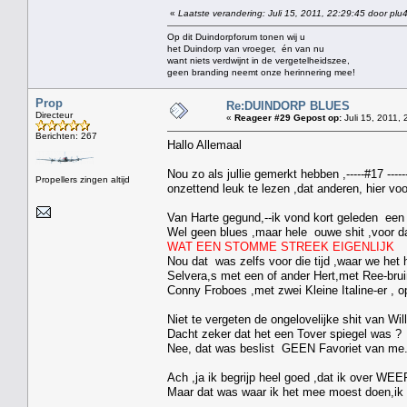
«
Laatste verandering: Juli 15, 2011, 22:29:45 door plu
Op dit Duindorpforum tonen wij u
het Duindorp van vroeger, én van nu
want niets verdwijnt in de vergetelheidszee,
geen branding neemt onze herinnering mee!
Prop
Re:DUINDORP BLUES
Directeur
«
Reageer #29 Gepost op:
Juli 15, 2011, 
Berichten: 267
Hallo Allemaal
Nou zo als jullie gemerkt hebben ,-----#17 ---
Propellers zingen altijd
onzettend leuk te lezen ,dat anderen, hier vo
Van Harte gegund,--ik vond kort geleden een s
Wel geen blues ,maar hele ouwe shit ,voor d
WAT EEN STOMME STREEK EIGENLIJK
Nou dat was zelfs voor die tijd ,waar we het hi
Selvera,s met een of ander Hert,met Ree-bru
Conny Froboes ,met zwei Kleine Italine-er , o
Niet te vergeten de ongelovelijke shit van Wil
Dacht zeker dat het een Tover spiegel was ?
Nee, dat was beslist GEEN Favoriet van me
Ach ,ja ik begrijp heel goed ,dat ik over WEER 
Maar dat was waar ik het mee moest doen,ik 