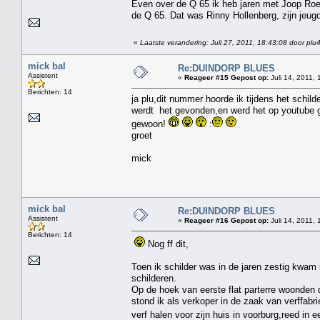
Even over de Q 65 ik heb jaren met Joop Roel
de Q 65. Dat was Rinny Hollenberg, zijn jeugd 
«
Laatste verandering: Juli 27, 2011, 18:43:08 door plu
mick bal
Re:DUINDORP BLUES
Assistent
«
Reageer #15 Gepost op:
Juli 14, 2011, 
Berichten: 14
ja plu,dit nummer hoorde ik tijdens het schild
werdt het gevonden,en werd het op youtube 
gewoon!
:
groet
mick
mick bal
Re:DUINDORP BLUES
Assistent
«
Reageer #16 Gepost op:
Juli 14, 2011, 
Berichten: 14
Nog ff dit,
Toen ik schilder was in de jaren zestig kwam 
schilderen.
Op de hoek van eerste flat parterre woonden 
stond ik als verkoper in de zaak van verffab
verf halen voor zijn huis in voorburg,reed in