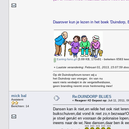
Daarover kun je lezen in het boek 'Duindorp,
Earring-fans.gif
(3.69 KB, 170x91 - bekeken 6583 keer
«
Laatste verandering: Februari 01, 2013, 15:07:59 doo
Op dit Duindorpforum tonen wij u
het Duindorp van vroeger, én van nu
want niets verdwijnt in de vergetelheidszee,
geen branding neemt onze herinnering mee!
mick bal
Re:DUINDORP BLUES
Assistent
«
Reageer #2 Gepost op:
Juli 11, 2011, 0
Berichten: 14
Dansen kan ik niet,en wilde het ook niet lere
buikschuiven,dat vond ik niet zo,n bezwaar!Op
je stoel gerukt en vooraan de polonaise lope
ineens naar de wc.Nee dansen,daar ben ik een