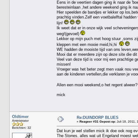
Eens in de veertien dagen ging ik naar de 'b
beresteinlaan ,het andere weekend ging ik na
Hier speelden de bandjes er lekker op los,bete
prachtig vinden.Zelf een voetbalelftal hadden
lijn!
Ik weet dat er in onze wijk veel scheveninger
weg!(gevoel)
Lekker op mijn puch met hoog stuur ,soms zij
kleppen met een mooie meid,hi,hi
WE hadden de mooiste tijd van ons leven,wer
Mooi dat er meerdere zijn op deze site die d
Veel van deze tijd is voor mij een prachtige 
missen!
Vroeger was het beter zegt men vaak nou vee
aan de kinderen vertellen,die verklaren je voor
Allen een mooi weekend,o het regent alweer? 
mick
Oldtimer
Re:DUINDORP BLUES
Aministrator
«
Reageer #31 Gepost op:
Juli 18, 2011, 
Berichten: 32
Dat kun je wel stellen mick ik doe ook nog e
The Stones. alles wat uit Engeland moest wel