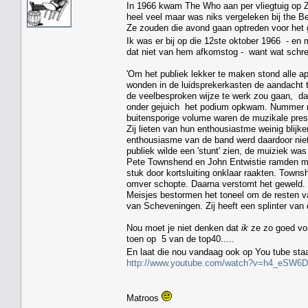
In 1966 kwam The Who aan per vliegtuig op Ze
heel veel maar was niks vergeleken bij the Be
Ze zouden die avond gaan optreden voor het gr
Ik was er bij op die 12ste oktober 1966 - en
dat niet van hem afkomstog - want wat schre
'Om het publiek lekker te maken stond alle a
wonden in de luidsprekerkasten de aandacht 
de veelbesproken wijze te werk zou gaan, dat 
onder gejuich het podium opkwam. Nummer na
buitensporige volume waren de muzikale presta
Zij lieten van hun enthousiastme weinig blijk
enthousiasme van de band werd daardoor niet 
publiek wilde een 'stunt' zien, de muiziek wa
Pete Townshend en John Entwistie ramden met
stuk door kortsluiting onklaar raakten. Towns
omver schopte. Daarna verstomt het geweld. D
Meisjes bestormen het toneel om de resten va
van Scheveningen. Zij heeft een splinter van 
Nou moet je niet denken dat
ik
ze zo goed von
toen op 5 van de top40.....
En laat die nou vandaag ook op You tube st
http://www.youtube.com/watch?v=h4_eSW6
Matroos