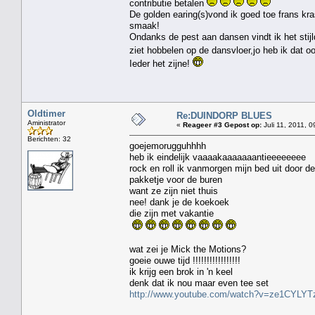
contributie betalen
De golden earing(s)vond ik goed toe frans kr
smaak!
Ondanks de pest aan dansen vindt ik het stijl
ziet hobbelen op de dansvloer,jo heb ik dat 
Ieder het zijne!
Oldtimer
Re:DUINDORP BLUES
Aministrator
«
Reageer #3 Gepost op:
Juli 11, 2011, 0
Berichten: 32
goejemorugguhhhh
heb ik eindelijk vaaaakaaaaaaantieeeeeeee
rock en roll ik vanmorgen mijn bed uit door de
pakketje voor de buren
want ze zijn niet thuis
nee! dank je de koekoek
die zijn met vakantie
wat zei je Mick the Motions?
goeie ouwe tijd !!!!!!!!!!!!!!!!!
ik krijg een brok in 'n keel
denk dat ik nou maar even tee set
http://www.youtube.com/watch?v=ze1CYLYTz