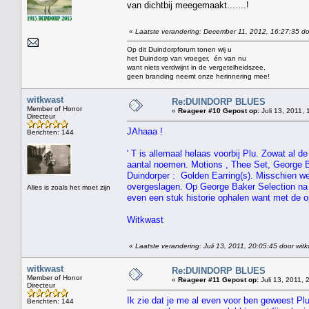
van dichtbij meegemaakt.......!
«
Laatste verandering: December 11, 2012, 16:27:35 do
Op dit Duindorpforum tonen wij u
het Duindorp van vroeger, én van nu
want niets verdwijnt in de vergetelheidszee,
geen branding neemt onze herinnering mee!
witkwast
Re:DUINDORP BLUES
Member of Honor
«
Reageer #10 Gepost op:
Juli 13, 2011, 
Directeur
JAhaaa !
Berichten: 144
' T is allemaal helaas voorbij Plu. Zowat al 
aantal noemen. Motions , Thee Set, George B
Duindorper : Golden Earring(s). Misschien we
overgeslagen. Op George Baker Selection na k
Alles is zoals het moet zijn
even een stuk historie ophalen want met de
Witkwast
«
Laatste verandering: Juli 13, 2011, 20:05:45 door wit
witkwast
Re:DUINDORP BLUES
Member of Honor
«
Reageer #11 Gepost op:
Juli 13, 2011, 
Directeur
Ik zie dat je me al even voor ben geweest P
Berichten: 144