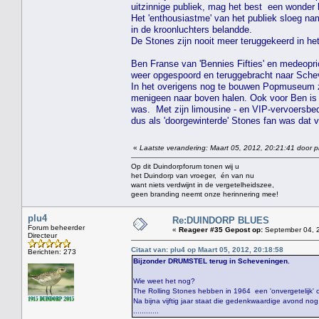
uitzinnige publiek, mag het best een wonder h
Het 'enthousiastme' van het publiek sloeg na
in de kroonluchters belandde.
De Stones zijn nooit meer teruggekeerd in het
Ben Franse van 'Bennies Fifties' en medeopri
weer opgespoord en teruggebracht naar Sche
In het overigens nog te bouwen Popmuseum za
menigeen naar boven halen. Ook voor Ben is di
was. Met zijn limousine - en VIP-vervoersbedr
dus als 'doorgewinterde' Stones fan was dat 
«
Laatste verandering: Maart 05, 2012, 20:21:41 door p
Op dit Duindorpforum tonen wij u
het Duindorp van vroeger, én van nu
want niets verdwijnt in de vergetelheidszee,
geen branding neemt onze herinnering mee!
plu4
Re:DUINDORP BLUES
Forum beheerder
«
Reageer #35 Gepost op:
September 04, 2
Directeur
Citaat van: plu4 op Maart 05, 2012, 20:18:58
Berichten: 273
Bijzonder DRUMSTEL terug in Scheveningen.
Wie weet het nog?
The Rolling Stones hebben in 1964 een 'onvergetelijk'
Na bijna vijftig jaar staat die gedenkwaardige avond no
............