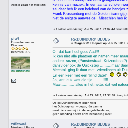
kennis van muziek. In een aantal scholen werd
Alles is zoals het moet zijn
zei daar heb ik een heleboel van de bandjes 
Frank Krassenburg met de Golden Earring(s).
niet de enigste aanwezige. Misschien heb ik
«
Laatste verandering: Juli 15, 2011, 21:04:44 door wit
plu4
Re:DUINDORP BLUES
Forum beheerder
«
Reageer #19 Gepost op:
Juli 15, 2011, 
Directeur
O, dat kan heel goed Aad!!!
Berichten: 273
Ik ken niet alle plaatsen en namen meer maa
andere sozen, (Pansierstraat, Keizerstraat?) 
dansvloer ook de Quickstep ..........maar daa
Meestal ging ik daar met vriendinnen uit Dui
En één keer met een 'blind date!'
Ja, wat leuk was die tijd.........!!!!!
Maar............ alles in het nette, dat wél natuurl
«
Laatste verandering: Juli 15, 2011, 21:56:50 door plu
Op dit Duindorpforum tonen wij u
het Duindorp van vroeger, én van nu
want niets verdwijnt in de vergetelheidszee,
geen branding neemt onze herinnering mee!
witkwast
Re:DUINDORP BLUES
Member of Honor