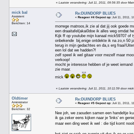
«
Laatste verandering: Juli 11, 2011, 09:56:35 door Mat
mick bal
Re:DUINDORP BLUES
Assistent
«
Reageer #4 Gepost op:
Juli 11, 2011, 1
Berichten: 14
morrege matroos,ik zie al dat jij ook goede m
een draaitafel(akai0doe ik alles weg omdat h
Kijk ff op youtube mijn kanaal mick59707 of t
onbekende bij,enige ontdekte ik na zo,n 50 ja
terug in mijn gedachtes en da,s erg fraai!Uit
een lol dat we hadden?!
zelf speel ik wel gitaar voor mezelf maar moo
verkoop!
mocht je interesse hebben of je weet iemand i
zie maar.
mick
«
Laatste verandering: Juli 11, 2011, 10:11:59 door mick
Oldtimer
Re:DUINDORP BLUES
Aministrator
«
Reageer #5 Gepost op:
Juli 11, 2011, 1
Berichten: 32
Nee joh, we zaouden samen een handeltje ku
ik ga zeker eens kijken naar je 'links' en geni
maar een ding weet ik wel : die tijd komt noo
het ziet er srak en zunnig uit dus ik ga er va