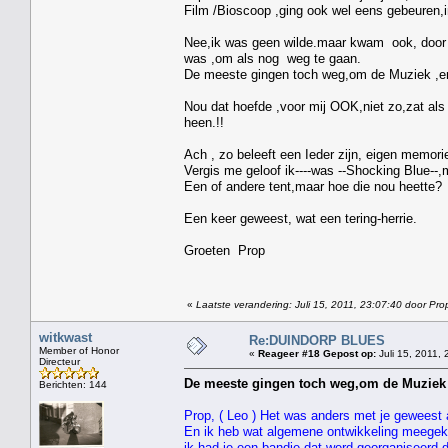
Film /Bioscoop ,ging ook wel eens gebeuren,
Nee,ik was geen wilde.maar kwam ook, door da
was ,om als nog weg te gaan.
De meeste gingen toch weg,om de Muziek ,en 
Nou dat hoefde ,voor mij OOK,niet zo,zat al
heen.!!
Ach , zo beleeft een Ieder zijn, eigen memori
Vergis me geloof ik----was --Shocking Blue--
Een of andere tent,maar hoe die nou heette?
Een keer geweest, wat een tering-herrie.
Groeten Prop
«
Laatste verandering: Juli 15, 2011, 23:07:40 door Pro
witkwast
Re:DUINDORP BLUES
Member of Honor
«
Reageer #18 Gepost op:
Juli 15, 2011, 
Directeur
De meeste gingen toch weg,om de Muziek ,
Berichten: 144
Prop, ( Leo ) Het was anders met je geweest 
En ik heb wat algemene ontwikkeling meegekr
ik had je een bandje dat werd georganiseerd 