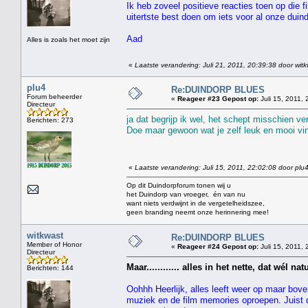
Ik heb zoveel positieve reacties toen op die f
uitertste best doen om iets voor al onze duin
Aad
Alles is zoals het moet zijn
«
Laatste verandering: Juli 21, 2011, 20:39:38 door wit
plu4
Re:DUINDORP BLUES
Forum beheerder
«
Reageer #23 Gepost op:
Juli 15, 2011, 
Directeur
ja dat begrijp ik wel, het schept misschien v
Berichten: 273
Doe maar gewoon wat je zelf leuk en mooi vind
«
Laatste verandering: Juli 15, 2011, 22:02:08 door plu
Op dit Duindorpforum tonen wij u
het Duindorp van vroeger, én van nu
want niets verdwijnt in de vergetelheidszee,
geen branding neemt onze herinnering mee!
witkwast
Re:DUINDORP BLUES
Member of Honor
«
Reageer #24 Gepost op:
Juli 15, 2011, 
Directeur
Maar............ alles in het nette, dat wél natu
Berichten: 144
Oohhh Heerlijk, alles leeft weer op maar bove
muziek en de film memories oproepen. Juist