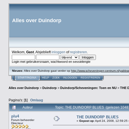
Alles over Duindorp
Welkom,
Gast
. Alsjeblieft
inloggen
of
registreren
.
Login met gebruikersnaam, wachtwoord en sessielengte
Nieuws
: Alles over Duindorp gaat verder op
http://www.scheveningen-centrum.nl/yabb
STARTPAGINA
HELP
ZOEK
INLOGGEN
REGISTREREN
Alles over Duindorp
>
Duindorp
>
Duindorp/Scheveningen: Toen en NU
>
THE 
Pagina's: [
1
]
Omlaag
Auteur
Topic: THE DUINDORP BLUES (gelezen 10481
plu4
THE DUINDORP BLUES
Forum beheerder
«
Gepost op:
April 24, 2008, 12:59:25 
Directeur