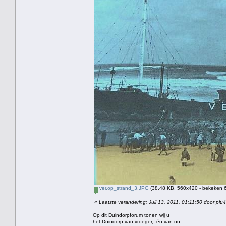
ver.op_strand_3.JPG
(38.48 KB, 560x420 - bekeken 6
«
Laatste verandering: Juli 13, 2011, 01:11:50 door plu4
Op dit Duindorpforum tonen wij u
het Duindorp van vroeger, én van nu