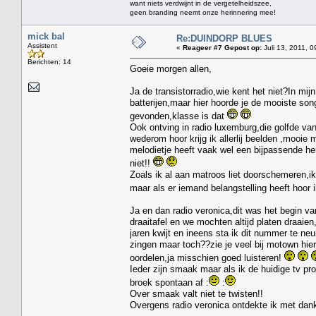
want niets verdwijnt in de vergetelheidszee,
geen branding neemt onze herinnering mee!
mick bal
Re:DUINDORP BLUES
Assistent
«
Reageer #7 Gepost op:
Juli 13, 2011, 0
Berichten: 14
Goeie morgen allen,
Ja de transistorradio,wie kent het niet?In mij
batterijen,maar hier hoorde je de mooiste song
gevonden,klasse is dat
Ook ontving in radio luxemburg,die golfde van 
wederom hoor krijg ik allerlij beelden ,mooie
melodietje heeft vaak wel een bijpassende he
niet!!
Zoals ik al aan matroos liet doorschemeren,ik 
maar als er iemand belangstelling heeft hoor i
Ja en dan radio veronica,dit was het begin v
draaitafel en we mochten altijd platen draaie
jaren kwijt en ineens sta ik dit nummer te ne
zingen maar toch??zie je veel bij motown hi
oordelen,ja misschien goed luisteren!
Ieder zijn smaak maar als ik de huidige tv 
broek spontaan af :
:
Over smaak valt niet te twisten!!
Overgens radio veronica ontdekte ik met dank 