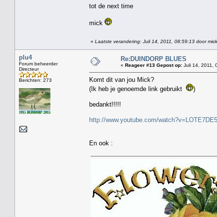
tot de next time
mick
«
Laatste verandering: Juli 14, 2011, 08:59:13 door mick
plu4
Re:DUINDORP BLUES
Forum beheerder
«
Reageer #13 Gepost op:
Juli 14, 2011, 
Directeur
Komt dit van jou Mick?
Berichten: 273
(Ik heb je genoemde link gebruikt
)
bedankt!!!!!
http://www.youtube.com/watch?v=LOTE7DE
En ook :