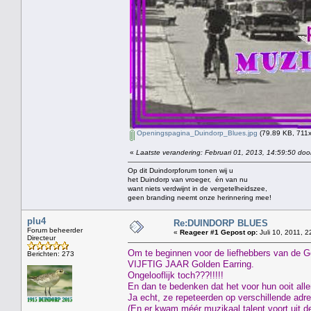
Openingspagina_Duindorp_Blues.jpg
(79.89 KB, 711x
«
Laatste verandering: Februari 01, 2013, 14:59:50 doo
Op dit Duindorpforum tonen wij u
het Duindorp van vroeger, én van nu
want niets verdwijnt in de vergetelheidszee,
geen branding neemt onze herinnering mee!
plu4
Re:DUINDORP BLUES
Forum beheerder
«
Reageer #1 Gepost op:
Juli 10, 2011, 2
Directeur
Om te beginnen voor de liefhebbers van de G
Berichten: 273
VIJFTIG JAAR Golden Earring.
Ongelooflijk toch???!!!!!
En dan te bedenken dat het voor hun ooit all
Ja echt, ze repeteerden op verschillende adr
(En er kwam méér muzikaal talent voort uit 