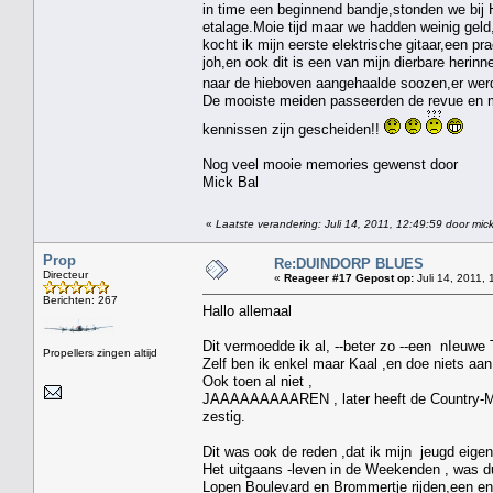
in time een beginnend bandje,stonden we bij H
etalage.Moie tijd maar we hadden weinig gel
kocht ik mijn eerste elektrische gitaar,een p
joh,en ook dit is een van mijn dierbare herinn
naar de hieboven aangehaalde soozen,er werd
De mooiste meiden passeerden de revue en m
kennissen zijn gescheiden!!
Nog veel mooie memories gewenst door
Mick Bal
«
Laatste verandering: Juli 14, 2011, 12:49:59 door mick
Prop
Re:DUINDORP BLUES
Directeur
«
Reageer #17 Gepost op:
Juli 14, 2011, 
Berichten: 267
Hallo allemaal
Dit vermoedde ik al, --beter zo --een nIeuwe 
Propellers zingen altijd
Zelf ben ik enkel maar Kaal ,en doe niets aan 
Ook toen al niet ,
JAAAAAAAAAREN , later heeft de Country-Mus
zestig.
Dit was ook de reden ,dat ik mijn jeugd eigenl
Het uitgaans -leven in de Weekenden , was du
Lopen Boulevard en Brommertje rijden,een enk