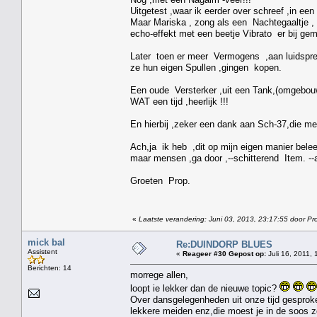
Uitgetest ,waar ik eerder over schreef ,in een 
Maar Mariska , zong als een Nachtegaaltje , 
echo-effekt met een beetje Vibrato er bij gem
Later toen er meer Vermogens ,aan luidspreke
ze hun eigen Spullen ,gingen kopen.
Een oude Versterker ,uit een Tank,(omgebouwd
WAT een tijd ,heerlijk !!!
En hierbij ,zeker een dank aan Sch-37,die me
Ach,ja ik heb ,dit op mijn eigen manier bel
maar mensen ,ga door ,--schitterend Item. --a
Groeten Prop.
«
Laatste verandering: Juni 03, 2013, 23:17:55 door Pr
mick bal
Re:DUINDORP BLUES
Assistent
«
Reageer #30 Gepost op:
Juli 16, 2011, 
Berichten: 14
morrege allen,
loopt ie lekker dan de nieuwe topic?
Over dansgelegenheden uit onze tijd gesproke
lekkere meiden enz,die moest je in de soos 