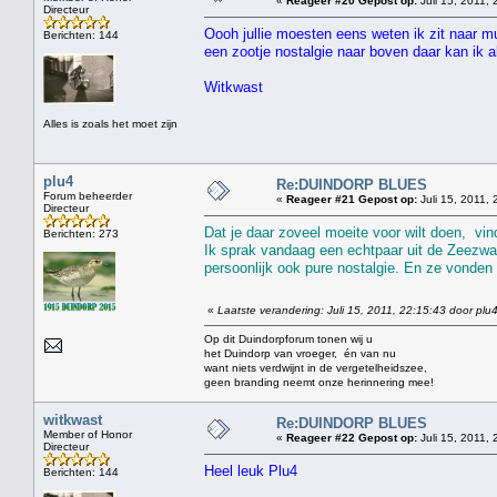
«
Reageer #20 Gepost op:
Juli 15, 2011, 
Directeur
Oooh jullie moesten eens weten ik zit naar mu
Berichten: 144
een zootje nostalgie naar boven daar kan ik al
Witkwast
Alles is zoals het moet zijn
plu4
Re:DUINDORP BLUES
Forum beheerder
«
Reageer #21 Gepost op:
Juli 15, 2011, 
Directeur
Dat je daar zoveel moeite voor wilt doen, vind
Berichten: 273
Ik sprak vandaag een echtpaar uit de Zeezwal
persoonlijk ook pure nostalgie. En ze vonden 
«
Laatste verandering: Juli 15, 2011, 22:15:43 door plu
Op dit Duindorpforum tonen wij u
het Duindorp van vroeger, én van nu
want niets verdwijnt in de vergetelheidszee,
geen branding neemt onze herinnering mee!
witkwast
Re:DUINDORP BLUES
Member of Honor
«
Reageer #22 Gepost op:
Juli 15, 2011, 
Directeur
Heel leuk Plu4
Berichten: 144