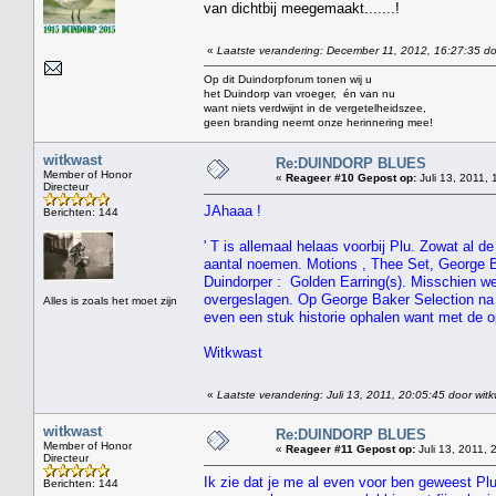
van dichtbij meegemaakt.......!
«
Laatste verandering: December 11, 2012, 16:27:35 do
Op dit Duindorpforum tonen wij u
het Duindorp van vroeger, én van nu
want niets verdwijnt in de vergetelheidszee,
geen branding neemt onze herinnering mee!
witkwast
Re:DUINDORP BLUES
Member of Honor
«
Reageer #10 Gepost op:
Juli 13, 2011, 
Directeur
JAhaaa !
Berichten: 144
' T is allemaal helaas voorbij Plu. Zowat al 
aantal noemen. Motions , Thee Set, George B
Duindorper : Golden Earring(s). Misschien we
overgeslagen. Op George Baker Selection na k
Alles is zoals het moet zijn
even een stuk historie ophalen want met de
Witkwast
«
Laatste verandering: Juli 13, 2011, 20:05:45 door wit
witkwast
Re:DUINDORP BLUES
Member of Honor
«
Reageer #11 Gepost op:
Juli 13, 2011, 
Directeur
Ik zie dat je me al even voor ben geweest P
Berichten: 144