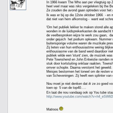
In 1966 kwam The Who aan per vliegtuig op Ze
heel veel maar was niks vergeleken bij the Be
Ze zouden die avond gaan optreden voor het gr
Ik was er bij op die 12ste oktober 1966 - en
dat niet van hem afkomstog - want wat schre
'Om het publiek lekker te maken stond alle a
wonden in de luidsprekerkasten de aandacht 
de veelbesproken wijze te werk zou gaan, dat 
onder gejuich het podium opkwam. Nummer na
buitensporige volume waren de muzikale presta
Zij lieten van hun enthousiastme weinig blijk
enthousiasme van de band werd daardoor niet 
publiek wilde een 'stunt' zien, de muiziek wa
Pete Townshend en John Entwistie ramden met
stuk door kortsluiting onklaar raakten. Towns
omver schopte. Daarna verstomt het geweld. D
Meisjes bestormen het toneel om de resten va
van Scheveningen. Zij heeft een splinter van 
Nou moet je niet denken dat
ik
ze zo goed von
toen op 5 van de top40.....
En laat die nou vandaag ook op You tube st
http://www.youtube.com/watch?v=h4_eSW6
Matroos