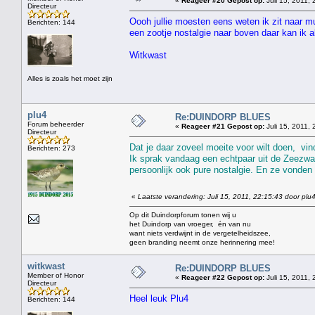
«
Reageer #20 Gepost op:
Juli 15, 2011, 
Directeur
Oooh jullie moesten eens weten ik zit naar mu
Berichten: 144
een zootje nostalgie naar boven daar kan ik al
Witkwast
Alles is zoals het moet zijn
plu4
Re:DUINDORP BLUES
Forum beheerder
«
Reageer #21 Gepost op:
Juli 15, 2011, 
Directeur
Dat je daar zoveel moeite voor wilt doen, vind
Berichten: 273
Ik sprak vandaag een echtpaar uit de Zeezwal
persoonlijk ook pure nostalgie. En ze vonden 
«
Laatste verandering: Juli 15, 2011, 22:15:43 door plu
Op dit Duindorpforum tonen wij u
het Duindorp van vroeger, én van nu
want niets verdwijnt in de vergetelheidszee,
geen branding neemt onze herinnering mee!
witkwast
Re:DUINDORP BLUES
Member of Honor
«
Reageer #22 Gepost op:
Juli 15, 2011, 
Directeur
Heel leuk Plu4
Berichten: 144