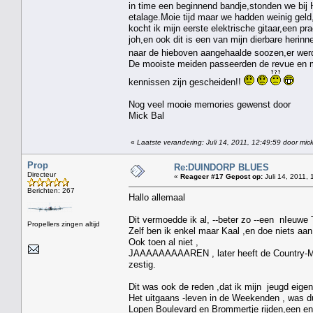
in time een beginnend bandje,stonden we bij H
etalage.Moie tijd maar we hadden weinig gel
kocht ik mijn eerste elektrische gitaar,een p
joh,en ook dit is een van mijn dierbare herinn
naar de hieboven aangehaalde soozen,er werd
De mooiste meiden passeerden de revue en m
kennissen zijn gescheiden!!
Nog veel mooie memories gewenst door
Mick Bal
«
Laatste verandering: Juli 14, 2011, 12:49:59 door mick
Prop
Re:DUINDORP BLUES
Directeur
«
Reageer #17 Gepost op:
Juli 14, 2011, 
Berichten: 267
Hallo allemaal
Dit vermoedde ik al, --beter zo --een nIeuwe 
Propellers zingen altijd
Zelf ben ik enkel maar Kaal ,en doe niets aan 
Ook toen al niet ,
JAAAAAAAAAREN , later heeft de Country-Mus
zestig.
Dit was ook de reden ,dat ik mijn jeugd eigenl
Het uitgaans -leven in de Weekenden , was du
Lopen Boulevard en Brommertje rijden,een enk