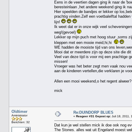
Eens in de veertien dagen ging ik naar de 'b
beresteinlaan ,het andere weekend ging ik na
Hier speelden de bandjes er lekker op los,bete
prachtig vinden.Zelf een voetbalelftal hadden
lijn!
Ik weet dat er in onze wijk veel scheveninger
weg!(gevoel)
Lekker op mijn puch met hoog stuur ,soms zij
kleppen met een mooie meid,hi,hi
WE hadden de mooiste tijd van ons leven,wer
Mooi dat er meerdere zijn op deze site die d
Veel van deze tijd is voor mij een prachtige 
missen!
Vroeger was het beter zegt men vaak nou vee
aan de kinderen vertellen,die verklaren je voor
Allen een mooi weekend,o het regent alweer? 
mick
Oldtimer
Re:DUINDORP BLUES
Aministrator
«
Reageer #31 Gepost op:
Juli 18, 2011, 
Berichten: 32
Dat kun je wel stellen mick ik doe ook nog e
The Stones. alles wat uit Engeland moest wel