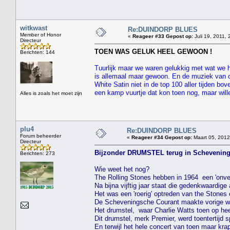
witkwast
Re:DUINDORP BLUES
Member of Honor
«
Reageer #33 Gepost op:
Juli 19, 2011, 
Directeur
TOEN WAS GELUK HEEL GEWOON !
Berichten: 144
Tuurlijk maar we waren gelukkig met wat we h
is allemaal maar gewoon. En de muziek van o
White Satin niet in de top 100 aller tijden 
een kamp vuurtje dat kon toen nog, maar wille
Alles is zoals het moet zijn
plu4
Re:DUINDORP BLUES
Forum beheerder
«
Reageer #34 Gepost op:
Maart 05, 2012
Directeur
Bijzonder DRUMSTEL terug in Schevening
Berichten: 273
Wie weet het nog?
The Rolling Stones hebben in 1964 een 'onver
Na bijna vijftig jaar staat die gedenkwaardig
Het was een 'roerig' optreden van the Stones
De Scheveningsche Courant maakte vorige wee
Het drumstel, waar Charlie Watts toen op he
Dit drumstel, merk Premier, werd toentertijd 
En terwijl het hele concert van toen maar kra