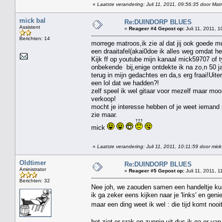
«
Laatste verandering: Juli 11, 2011, 09:56:35 door Mat
mick bal
Re:DUINDORP BLUES
Assistent
«
Reageer #4 Gepost op:
Juli 11, 2011, 1
Berichten: 14
morrege matroos,ik zie al dat jij ook goede m
een draaitafel(akai0doe ik alles weg omdat h
Kijk ff op youtube mijn kanaal mick59707 of t
onbekende bij,enige ontdekte ik na zo,n 50 ja
terug in mijn gedachtes en da,s erg fraai!Uit
een lol dat we hadden?!
zelf speel ik wel gitaar voor mezelf maar moo
verkoop!
mocht je interesse hebben of je weet iemand i
zie maar.
mick
«
Laatste verandering: Juli 11, 2011, 10:11:59 door mick
Oldtimer
Re:DUINDORP BLUES
Aministrator
«
Reageer #5 Gepost op:
Juli 11, 2011, 1
Berichten: 32
Nee joh, we zaouden samen een handeltje ku
ik ga zeker eens kijken naar je 'links' en geni
maar een ding weet ik wel : die tijd komt noo
het ziet er srak en zunnig uit dus ik ga er va