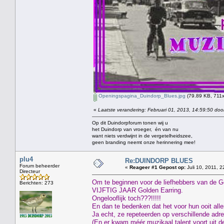
Openingspagina_Duindorp_Blues.jpg
(79.89 KB, 711x
«
Laatste verandering: Februari 01, 2013, 14:59:50 doo
Op dit Duindorpforum tonen wij u
het Duindorp van vroeger, én van nu
want niets verdwijnt in de vergetelheidszee,
geen branding neemt onze herinnering mee!
plu4
Re:DUINDORP BLUES
Forum beheerder
«
Reageer #1 Gepost op:
Juli 10, 2011, 2
Directeur
Om te beginnen voor de liefhebbers van de G
Berichten: 273
VIJFTIG JAAR Golden Earring.
Ongelooflijk toch???!!!!!
En dan te bedenken dat het voor hun ooit all
Ja echt, ze repeteerden op verschillende adr
(En er kwam méér muzikaal talent voort uit 