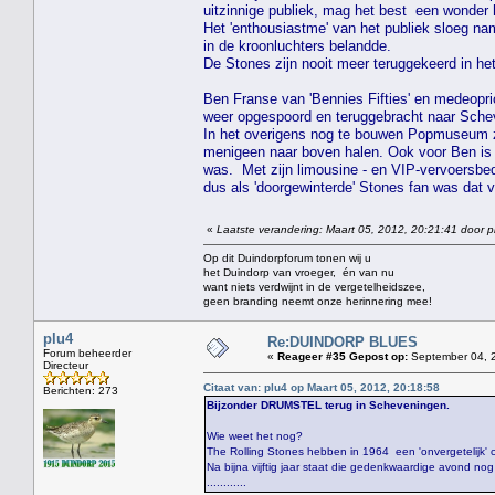
uitzinnige publiek, mag het best een wonder h
Het 'enthousiastme' van het publiek sloeg na
in de kroonluchters belandde.
De Stones zijn nooit meer teruggekeerd in het
Ben Franse van 'Bennies Fifties' en medeopri
weer opgespoord en teruggebracht naar Sche
In het overigens nog te bouwen Popmuseum za
menigeen naar boven halen. Ook voor Ben is di
was. Met zijn limousine - en VIP-vervoersbedr
dus als 'doorgewinterde' Stones fan was dat 
«
Laatste verandering: Maart 05, 2012, 20:21:41 door p
Op dit Duindorpforum tonen wij u
het Duindorp van vroeger, én van nu
want niets verdwijnt in de vergetelheidszee,
geen branding neemt onze herinnering mee!
plu4
Re:DUINDORP BLUES
Forum beheerder
«
Reageer #35 Gepost op:
September 04, 2
Directeur
Citaat van: plu4 op Maart 05, 2012, 20:18:58
Berichten: 273
Bijzonder DRUMSTEL terug in Scheveningen.
Wie weet het nog?
The Rolling Stones hebben in 1964 een 'onvergetelijk'
Na bijna vijftig jaar staat die gedenkwaardige avond no
............