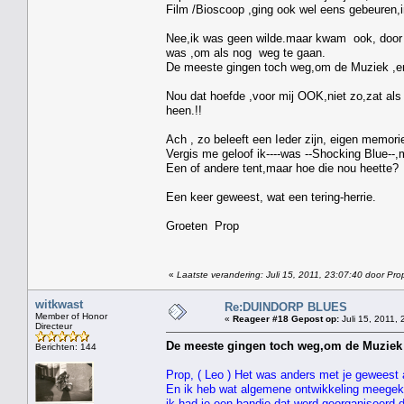
Film /Bioscoop ,ging ook wel eens gebeuren,
Nee,ik was geen wilde.maar kwam ook, door da
was ,om als nog weg te gaan.
De meeste gingen toch weg,om de Muziek ,en 
Nou dat hoefde ,voor mij OOK,niet zo,zat al
heen.!!
Ach , zo beleeft een Ieder zijn, eigen memori
Vergis me geloof ik----was --Shocking Blue--
Een of andere tent,maar hoe die nou heette?
Een keer geweest, wat een tering-herrie.
Groeten Prop
«
Laatste verandering: Juli 15, 2011, 23:07:40 door Pro
witkwast
Re:DUINDORP BLUES
Member of Honor
«
Reageer #18 Gepost op:
Juli 15, 2011, 
Directeur
De meeste gingen toch weg,om de Muziek ,
Berichten: 144
Prop, ( Leo ) Het was anders met je geweest 
En ik heb wat algemene ontwikkeling meegekr
ik had je een bandje dat werd georganiseerd 