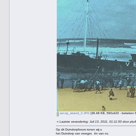
ver.op_strand_3.JPG
(38.48 KB, 560x420 - bekeken 6
«
Laatste verandering: Juli 13, 2011, 01:11:50 door plu4
Op dit Duindorpforum tonen wij u
het Duindorp van vroeger, én van nu