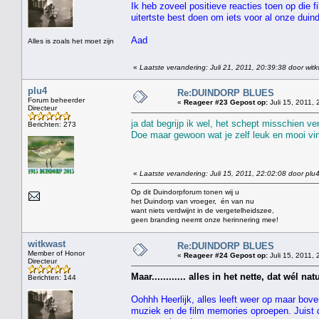
Ik heb zoveel positieve reacties toen op die f
uitertste best doen om iets voor al onze duin
Aad
Alles is zoals het moet zijn
«
Laatste verandering: Juli 21, 2011, 20:39:38 door wit
plu4
Re:DUINDORP BLUES
Forum beheerder
«
Reageer #23 Gepost op:
Juli 15, 2011, 
Directeur
ja dat begrijp ik wel, het schept misschien v
Berichten: 273
Doe maar gewoon wat je zelf leuk en mooi vind
«
Laatste verandering: Juli 15, 2011, 22:02:08 door plu
Op dit Duindorpforum tonen wij u
het Duindorp van vroeger, én van nu
want niets verdwijnt in de vergetelheidszee,
geen branding neemt onze herinnering mee!
witkwast
Re:DUINDORP BLUES
Member of Honor
«
Reageer #24 Gepost op:
Juli 15, 2011, 
Directeur
Maar............ alles in het nette, dat wél natu
Berichten: 144
Oohhh Heerlijk, alles leeft weer op maar bove
muziek en de film memories oproepen. Juist