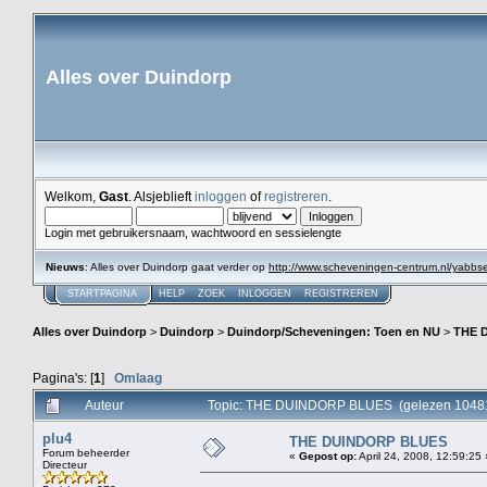
Alles over Duindorp
Welkom,
Gast
. Alsjeblieft
inloggen
of
registreren
.
Login met gebruikersnaam, wachtwoord en sessielengte
Nieuws
: Alles over Duindorp gaat verder op
http://www.scheveningen-centrum.nl/yabb
STARTPAGINA
HELP
ZOEK
INLOGGEN
REGISTREREN
Alles over Duindorp
>
Duindorp
>
Duindorp/Scheveningen: Toen en NU
>
THE 
Pagina's: [
1
]
Omlaag
Auteur
Topic: THE DUINDORP BLUES (gelezen 10481
plu4
THE DUINDORP BLUES
Forum beheerder
«
Gepost op:
April 24, 2008, 12:59:25 
Directeur