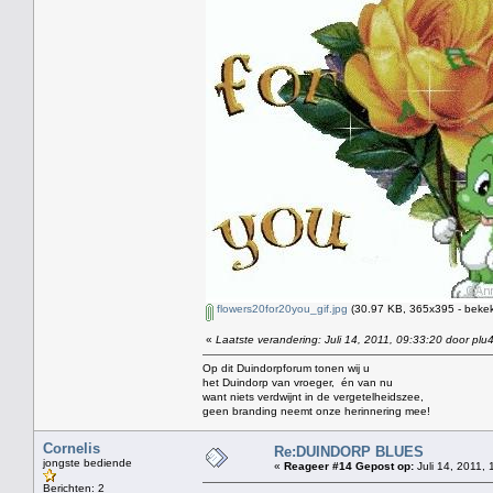
flowers20for20you_gif.jpg
(30.97 KB, 365x395 - bekek
«
Laatste verandering: Juli 14, 2011, 09:33:20 door plu
Op dit Duindorpforum tonen wij u
het Duindorp van vroeger, én van nu
want niets verdwijnt in de vergetelheidszee,
geen branding neemt onze herinnering mee!
Cornelis
Re:DUINDORP BLUES
jongste bediende
«
Reageer #14 Gepost op:
Juli 14, 2011, 
Berichten: 2