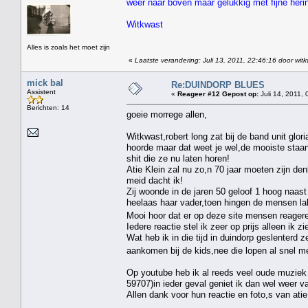
weer naar boven maar gelukkig met fijne heri
Witkwast
Alles is zoals het moet zijn
«
Laatste verandering: Juli 13, 2011, 22:46:16 door wit
mick bal
Re:DUINDORP BLUES
Assistent
«
Reageer #12 Gepost op:
Juli 14, 2011, 
Berichten: 14
goeie morrege allen,
Witkwast,robert long zat bij de band unit glo
hoorde maar dat weet je wel,de mooiste staan 
shit die ze nu laten horen!
Atie Klein zal nu zo,n 70 jaar moeten zijn de
meid dacht ik!
Zij woonde in de jaren 50 geloof 1 hoog naast 
heelaas haar vader,toen hingen de mensen la
Mooi hoor dat er op deze site mensen reagere
Iedere reactie stel ik zeer op prijs alleen ik z
Wat heb ik in die tijd in duindorp geslenter
aankomen bij de kids,nee die lopen al snel me
Op youtube heb ik al reeds veel oude muziek 
59707)in ieder geval geniet ik dan wel weer v
Allen dank voor hun reactie en foto,s van atie