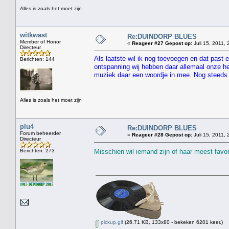
Alles is zoals het moet zijn
witkwast
Re:DUINDORP BLUES
Member of Honor
«
Reageer #27 Gepost op:
Juli 15, 2011, 
Directeur
Als laatste wil ik nog toevoegen en dat past e
Berichten: 144
ontspanning wij hebben daar allemaal onze her
muziek daar een woordje in mee. Nog steeds 
Alles is zoals het moet zijn
plu4
Re:DUINDORP BLUES
Forum beheerder
«
Reageer #28 Gepost op:
Juli 15, 2011, 
Directeur
Berichten: 273
Misschien wil iemand zijn of haar meest favo
pickup.gif
(26.71 KB, 133x80 - bekeken 6201 keer.)