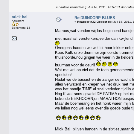
«
Laatste verandering: Juli 18, 2011, 15:57:01 door Mat
mick bal
Re:DUINDORP BLUES
Assistent
«
Reageer #32 Gepost op:
Juli 18, 2011, 
Berichten: 14
Matroos,wat vonden wij las beginnend bandje 
met marshall versterkers,verder dan kwijlen
Overgens hadden we wel lol hoor lekker oefe
Kees Kulk onze drummer zijn eerste trommel ko
thuishoorde,nou gingen we weer in de kelders
buurman voor de deur!!
Wat me wel op viel dat de toen gerenomeerde
speelden!
Nadat we de bassist en de zanger de wacht h
alles verwaterd en kregen we het druk met 
was het bandje TIME al snel verleden tijd!Is e
Nog ff wat soos geweld,DE FATIMA op het mo
bekende EEKHOORN,en MARATHON bosjes va
Maar de boemerang en het honk waren mijn fav
we lullen nog wel eens over die goede o
Mick Bal blijven hangen in de sixties,maar dat