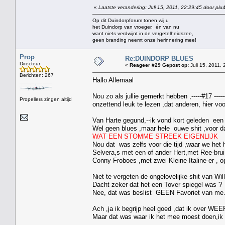
«
Laatste verandering: Juli 15, 2011, 22:29:45 door plu
Op dit Duindorpforum tonen wij u
het Duindorp van vroeger, én van nu
want niets verdwijnt in de vergetelheidszee,
geen branding neemt onze herinnering mee!
Prop
Re:DUINDORP BLUES
Directeur
«
Reageer #29 Gepost op:
Juli 15, 2011, 
Berichten: 267
Hallo Allemaal
Nou zo als jullie gemerkt hebben ,-----#17 ---
Propellers zingen altijd
onzettend leuk te lezen ,dat anderen, hier vo
Van Harte gegund,--ik vond kort geleden een s
Wel geen blues ,maar hele ouwe shit ,voor d
WAT EEN STOMME STREEK EIGENLIJK
Nou dat was zelfs voor die tijd ,waar we het hi
Selvera,s met een of ander Hert,met Ree-bru
Conny Froboes ,met zwei Kleine Italine-er , o
Niet te vergeten de ongelovelijke shit van Wil
Dacht zeker dat het een Tover spiegel was ?
Nee, dat was beslist GEEN Favoriet van me
Ach ,ja ik begrijp heel goed ,dat ik over WEER 
Maar dat was waar ik het mee moest doen,ik 