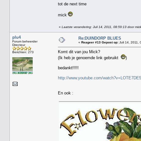
tot de next time
mick
«
Laatste verandering: Juli 14, 2011, 08:59:13 door mick
plu4
Re:DUINDORP BLUES
Forum beheerder
«
Reageer #13 Gepost op:
Juli 14, 2011, 
Directeur
Komt dit van jou Mick?
Berichten: 273
(Ik heb je genoemde link gebruikt
)
bedankt!!!!!
http://www.youtube.com/watch?v=LOTE7DE
En ook :