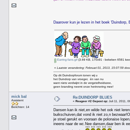
Daarover kun je lezen in het boek 'Duindorp,
Earring-fans.gif
(3.69 KB, 170x91 - bekeken 6581 keer
«
Laatste verandering: Februari 01, 2013, 15:07:59 doo
Op dit Duindorpforum tonen wij u
het Duindorp van vroeger, én van nu
want niets verdwijnt in de vergetelheidszee,
geen branding neemt onze herinnering mee!
mick bal
Re:DUINDORP BLUES
Assistent
«
Reageer #2 Gepost op:
Juli 11, 2011, 0
Berichten: 14
Dansen kan ik niet,en wilde het ook niet lere
buikschuiven,dat vond ik niet zo,n bezwaar!Op
je stoel gerukt en vooraan de polonaise lope
ineens naar de wc.Nee dansen,daar ben ik een