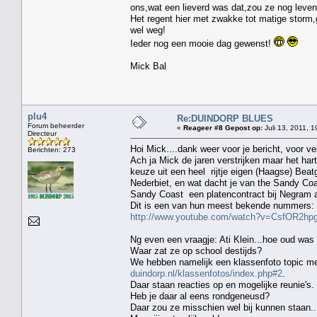
ons,wat een lieverd was dat,zou ze nog leve
Het regent hier met zwakke tot matige storm,g
wel weg!
Ieder nog een mooie dag gewenst!
Mick Bal
plu4
Re:DUINDORP BLUES
Forum beheerder
«
Reageer #8 Gepost op:
Juli 13, 2011, 1
Directeur
Hoi Mick....dank weer voor je bericht, voor v
Berichten: 273
Ach ja Mick de jaren verstrijken maar het hart
keuze uit een heel rijtje eigen (Haagse) Beat
Nederbiet, en wat dacht je van the Sandy Co
Sandy Coast een platencontract bij Negram 
Dit is een van hun meest bekende nummers:
http://www.youtube.com/watch?v=CsfOR2hpg
Ng even een vraagje: Ati Klein...hoe oud was z
Waar zat ze op school destijds?
We hebben namelijk een klassenfoto topic met 
duindorp.nl/klassenfotos/index.php#2
.
Daar staan reacties op en mogelijke reunie's.
Heb je daar al eens rondgeneusd?
Daar zou ze misschien wel bij kunnen staan..