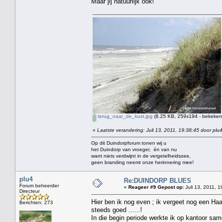
Maar jij natuurlijk ook!
terug_naar_de_kust.jpg
(8.25 KB, 259x194 - bekeken 
«
Laatste verandering: Juli 13, 2011, 19:38:45 door plu
Op dit Duindorpforum tonen wij u
het Duindorp van vroeger, én van nu
want niets verdwijnt in de vergetelheidszee,
geen branding neemt onze herinnering mee!
plu4
Re:DUINDORP BLUES
Forum beheerder
«
Reageer #9 Gepost op:
Juli 13, 2011, 1
Directeur
Hier ben ik nog even ; ik vergeet nog een Ha
Berichten: 273
steeds goed ......!
In die begin periode werkte ik op kantoor sa