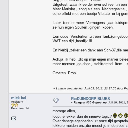
Uitgetest ,waar ik eerder over schreef ,in een 
Maar Mariska , zong als een Nachtegaaltje , 
echo-effekt met een beetje Vibrato er bij gem
Later toen er meer Vermogens ,aan luidspreke
ze hun eigen Spullen ,gingen kopen.
Een oude Versterker ,uit een Tank,(omgebouwd
WAT een tijd ,heerlijk !!!
En hierbij ,zeker een dank aan Sch-37,die me
Ach,ja ik heb ,dit op mijn eigen manier bel
maar mensen ,ga door ,--schitterend Item. --a
Groeten Prop.
«
Laatste verandering: Juni 03, 2013, 23:17:55 door Pr
mick bal
Re:DUINDORP BLUES
Assistent
«
Reageer #30 Gepost op:
Juli 16, 2011, 
Berichten: 14
morrege allen,
loopt ie lekker dan de nieuwe topic?
Over dansgelegenheden uit onze tijd gesproke
lekkere meiden enz,die moest je in de soos 