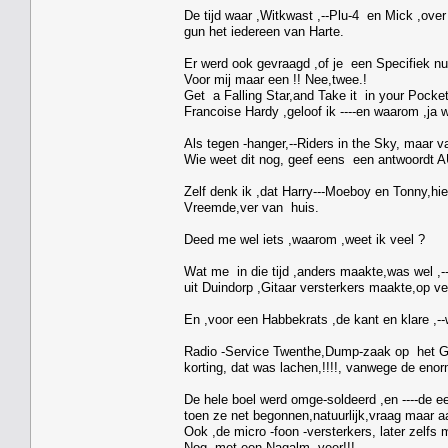
De tijd waar ,Witkwast ,--Plu-4 en Mick ,over 
gun het iedereen van Harte.
Er werd ook gevraagd ,of je een Specifiek num
Voor mij maar een !! Nee,twee.!
Get a Falling Star,and Take it in your Pocke
Francoise Hardy ,geloof ik ----en waarom ,ja 
Als tegen -hanger,--Riders in the Sky, maar 
Wie weet dit nog, geef eens een antwoordt 
Zelf denk ik ,dat Harry---Moeboy en Tonny,hi
Vreemde,ver van huis.
Deed me wel iets ,waarom ,weet ik veel ?
Wat me in die tijd ,anders maakte,was wel ,-
uit Duindorp ,Gitaar versterkers maakte,op ve
En ,voor een Habbekrats ,de kant en klare ,--
Radio -Service Twenthe,Dump-zaak op het Gr
korting, dat was lachen,!!!!, vanwege de eno
De hele boel werd omge-soldeerd ,en ----de eer
toen ze net begonnen,natuurlijk,vraag maar a
Ook ,de micro -foon -versterkers, later zelfs
Nog ,met een Nagalm -veer!!!