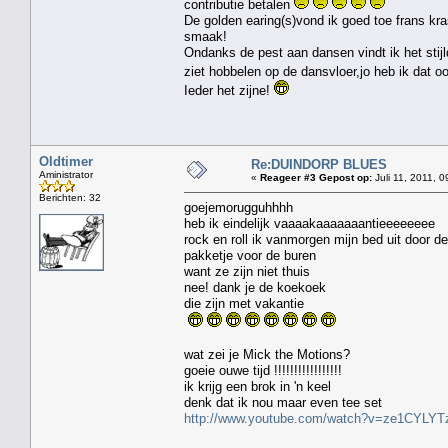
contributie betalen
De golden earing(s)vond ik goed toe frans kr
smaak!
Ondanks de pest aan dansen vindt ik het stijl
ziet hobbelen op de dansvloer,jo heb ik dat 
Ieder het zijne!
Oldtimer
Re:DUINDORP BLUES
Aministrator
«
Reageer #3 Gepost op:
Juli 11, 2011, 0
Berichten: 32
goejemorugguhhhh
heb ik eindelijk vaaaakaaaaaaantieeeeeeee
rock en roll ik vanmorgen mijn bed uit door de
pakketje voor de buren
want ze zijn niet thuis
nee! dank je de koekoek
die zijn met vakantie
wat zei je Mick the Motions?
goeie ouwe tijd !!!!!!!!!!!!!!!!!
ik krijg een brok in 'n keel
denk dat ik nou maar even tee set
http://www.youtube.com/watch?v=ze1CYLYTz