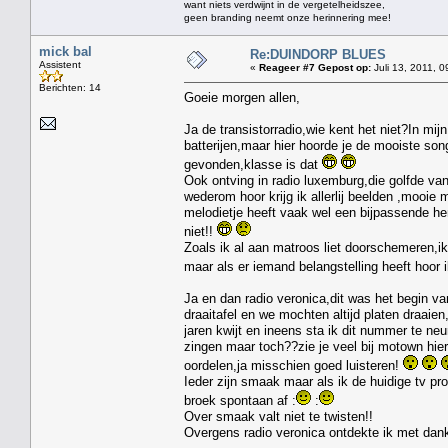
want niets verdwijnt in de vergetelheidszee,
geen branding neemt onze herinnering mee!
mick bal
Re:DUINDORP BLUES
Assistent
«
Reageer #7 Gepost op:
Juli 13, 2011, 0
Berichten: 14
Goeie morgen allen,
Ja de transistorradio,wie kent het niet?In mij
batterijen,maar hier hoorde je de mooiste song
gevonden,klasse is dat
Ook ontving in radio luxemburg,die golfde van 
wederom hoor krijg ik allerlij beelden ,mooie
melodietje heeft vaak wel een bijpassende he
niet!!
Zoals ik al aan matroos liet doorschemeren,ik 
maar als er iemand belangstelling heeft hoor i
Ja en dan radio veronica,dit was het begin v
draaitafel en we mochten altijd platen draaie
jaren kwijt en ineens sta ik dit nummer te ne
zingen maar toch??zie je veel bij motown hi
oordelen,ja misschien goed luisteren!
Ieder zijn smaak maar als ik de huidige tv 
broek spontaan af :
:
Over smaak valt niet te twisten!!
Overgens radio veronica ontdekte ik met dank 