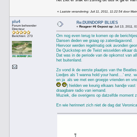
«
Laatste verandering: Juli 11, 2011, 11:22:54 door Mat
plu4
Re:DUINDORP BLUES
Forum beheerder
«
Reageer #6 Gepost op:
Juli 13, 2011, 0
Directeur
Om nog even terug te komen op de berichtjes
Berichten: 273
Dansen deden we graag op zaterdagavond.
Hiervoor werden regelmatig ook avonden geor
De Quickstep en de Twist wisselden elkaar da
Dat was in de periode van de opkomst van all
het buitenland.
Zo vond ik de eerste plaatjes van the Beatles
Liedjes als 'I wanna hold your hand....' enz. 
en ja als we met een groepje vrienden en vri
) hielden we keurig elkaars handje vas
draagbare radio van iemand.
Muziek, die overigens op datzelfde moment z
En wie herinnert zich niet de dag dat Veronica