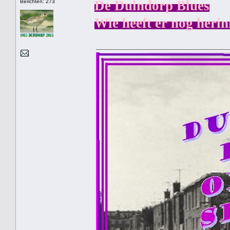
De Duindorp Blues
Berichten: 273
Wie heeft er nog herin