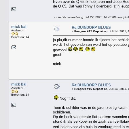
Even over de Q 65 ik heb jaren met Joop Roel
de Q 65. Dat was Rinny Hollenberg, zijn jeugd 
«
Laatste verandering: Juli 27, 2011, 18:43:08 door plu
mick bal
Re:DUINDORP BLUES
Assistent
«
Reageer #15 Gepost op:
Juli 14, 2011, 
Berichten: 14
ja plu,dit nummer hoorde ik tijdens het schild
werdt het gevonden,en werd het op youtube 
gewoon!
:
groet
mick
mick bal
Re:DUINDORP BLUES
Assistent
«
Reageer #16 Gepost op:
Juli 14, 2011, 
Berichten: 14
Nog ff dit,
Toen ik schilder was in de jaren zestig kwam 
schilderen.
Op de hoek van eerste flat parterre woonden 
stond ik als verkoper in de zaak van verffab
verf halen voor zijn huis in voorburg,reed in