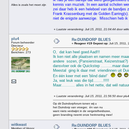
kennis van muziek. In een aantal scholen werd
Alles is zoals het moet zijn
zei daar heb ik een heleboel van de bandjes 
Frank Krassenburg met de Golden Earring(s).
niet de enigste aanwezige. Misschien heb ik
«
Laatste verandering: Juli 15, 2011, 21:04:44 door wit
plu4
Re:DUINDORP BLUES
Forum beheerder
«
Reageer #19 Gepost op:
Juli 15, 2011, 
Directeur
O, dat kan heel goed Aad!!!
Berichten: 273
Ik ken niet alle plaatsen en namen meer maa
andere sozen, (Pansierstraat, Keizerstraat?) 
dansvloer ook de Quickstep ..........maar daa
Meestal ging ik daar met vriendinnen uit Dui
En één keer met een 'blind date!'
Ja, wat leuk was die tijd.........!!!!!
Maar............ alles in het nette, dat wél natuurl
«
Laatste verandering: Juli 15, 2011, 21:56:50 door plu
Op dit Duindorpforum tonen wij u
het Duindorp van vroeger, én van nu
want niets verdwijnt in de vergetelheidszee,
geen branding neemt onze herinnering mee!
witkwast
Re:DUINDORP BLUES
Member of Honor