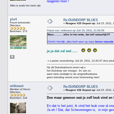
reageren hoor !
Alles is zoals het moet zijn
plu4
Re:DUINDORP BLUES
Forum beheerder
«
Reageer #25 Gepost op:
Juli 15, 2011, 
Directeur
Citaat van: witkwast op Juli 15, 2011, 21:56:59
Berichten: 273
Maar............ alles in het nette, dat wél natuurlijk!!!!
Oohhh Heerlijk, alles leeft weer op maar
boven staande w
ja ja dat zal wel......
«
Laatste verandering: Juli 16, 2011, 12:43:37 door plu
Op dit Duindorpforum tonen wij u
het Duindorp van vroeger, én van nu
want niets verdwijnt in de vergetelheidszee,
geen branding neemt onze herinnering mee!
witkwast
Re:DUINDORP BLUES
Member of Honor
«
Reageer #26 Gepost op:
Juli 15, 2011, 
Directeur
Doe maar gewoon wat je zelf leuk vind en 
Berichten: 144
En dat is het juist, ik vind het leuk voor a
Ja eh ! Dat, dat Scheveningen is, in mijn ge