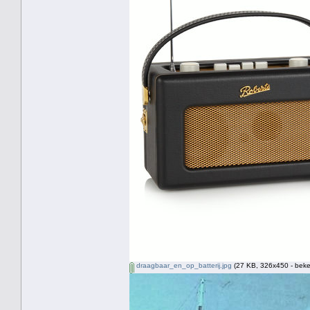
draagbaar_en_op_batterij.jpg
(27 KB, 326x450 - beke