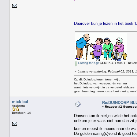
Daarover kun je lezen in het boek 
Earring-fans.gif
(3.69 KB, 170x91 - bekek
«
Laatste verandering: Februari 01, 2013, 
Op dit Duindorpforum tonen wij u
het Duindorp van vroeger, én van nu
want niets verdwijnt in de vergetelheidszee,
geen branding neemt onze herinnering mee
mick bal
Re:DUINDORP BL
Assistent
«
Reageer #2 Gepost o
Berichten: 14
Dansen kan ik niet,en wilde het ook
ontkom je er vaak niet aan dan zit 
komen moest ik ineens naar de wc.N
De golden earing(s)vond ik goed to