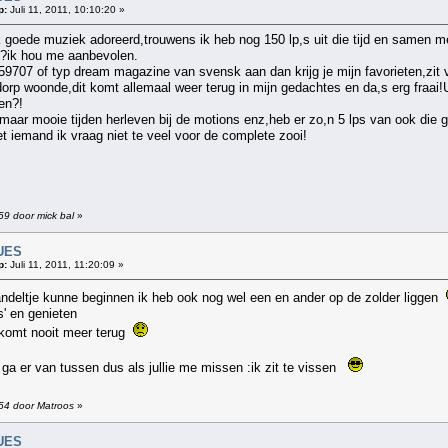
p:
Juli 11, 2011, 10:10:20 »
ok goede muziek adoreerd,trouwens ik heb nog 150 lp,s uit die tijd en samen 
et?ik hou me aanbevolen.
59707 of typ dream magazine van svensk aan dan krijg je mijn favorieten,zit v
indorp woonde,dit komt allemaal weer terug in mijn gedachtes en da,s erg fraai!
en?!
f maar mooie tijden herleven bij de motions enz,heb er zo,n 5 lps van ook die 
t iemand ik vraag niet te veel voor de complete zooi!
:59 door mick bal
»
UES
p:
Juli 11, 2011, 11:20:09 »
deltje kunne beginnen ik heb ook nog wel een en ander op de zolder liggen
s' en genieten
d komt nooit meer terug
k ga er van tussen dus als jullie me missen :ik zit te vissen
:54 door Matroos
»
UES