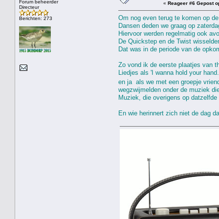
Forum beheerder
«
Reageer #6 Gepost o
Directeur
Om nog even terug te komen op de b
Berichten: 273
Dansen deden we graag op zaterda
Hiervoor werden regelmatig ook av
De Quickstep en de Twist wisselden
Dat was in de periode van de opkom
Zo vond ik de eerste plaatjes van t
Liedjes als 'I wanna hold your hand.
en ja als we met een groepje vrien
wegzwijmelden onder de muziek die
Muziek, die overigens op datzelfd
En wie herinnert zich niet de dag da