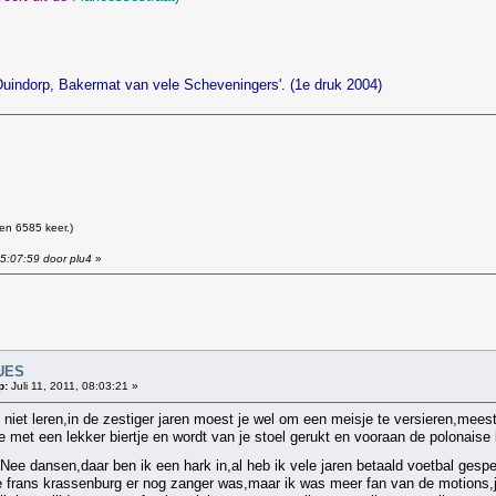
'Duindorp, Bakermat van vele Scheveningers'. (1e druk 2004)
en 6585 keer.)
15:07:59 door plu4
»
!
UES
p:
Juli 11, 2011, 08:03:21 »
 niet leren,in de zestiger jaren moest je wel om een meisje te versieren,mees
je met een lekker biertje en wordt van je stoel gerukt en vooraan de polonaise
ee dansen,daar ben ik een hark in,al heb ik vele jaren betaald voetbal gespe
e frans krassenburg er nog zanger was,maar ik was meer fan van de motions,j