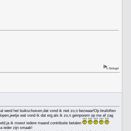
Gelogd
tal werd het buikschuiven,dat vond ik niet zo,n bezwaar!Op bruiloften
 lopen,jeetje wat vond ik dat erg,als ik zo,n geinporem op me af zag
eld,ja ik moest iedere maand contributie betalen
a ieder zijn smaak!