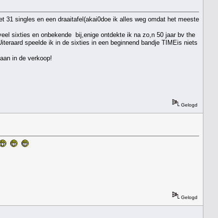
met 31 singles en een draaitafel(akai0doe ik alles weg omdat het meeste
eel sixties en onbekende bij,enige ontdekte ik na zo,n 50 jaar bv the
Uiteraard speelde ik in de sixties in een beginnend bandje TIMEis niets
gaan in de verkoop!
Gelogd
Gelogd