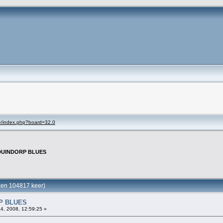
se/index.php?board=32.0
DUINDORP BLUES
en 104817 keer)
P BLUES
24, 2008, 12:59:25 »