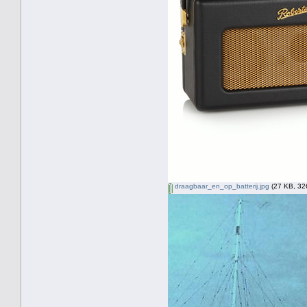
draagbaar_en_op_batterij.jpg
(27 KB, 32