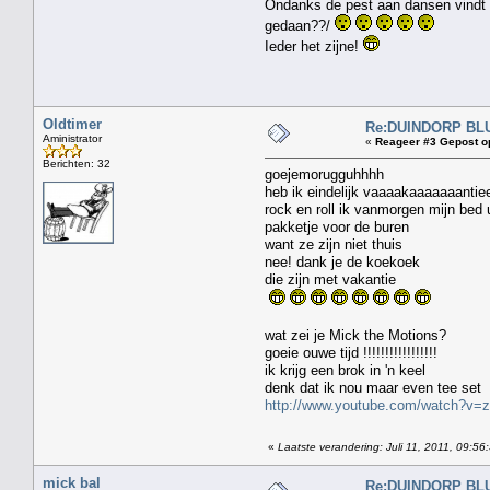
Ondanks de pest aan dansen vindt ik
gedaan??/
Ieder het zijne!
Oldtimer
Re:DUINDORP BL
Aministrator
«
Reageer #3 Gepost o
Berichten: 32
goejemorugguhhhh
heb ik eindelijk vaaaakaaaaaaanti
rock en roll ik vanmorgen mijn bed u
pakketje voor de buren
want ze zijn niet thuis
nee! dank je de koekoek
die zijn met vakantie
wat zei je Mick the Motions?
goeie ouwe tijd !!!!!!!!!!!!!!!!!
ik krijg een brok in 'n keel
denk dat ik nou maar even tee set
http://www.youtube.com/watch?v=
«
Laatste verandering: Juli 11, 2011, 09:56
mick bal
Re:DUINDORP BL