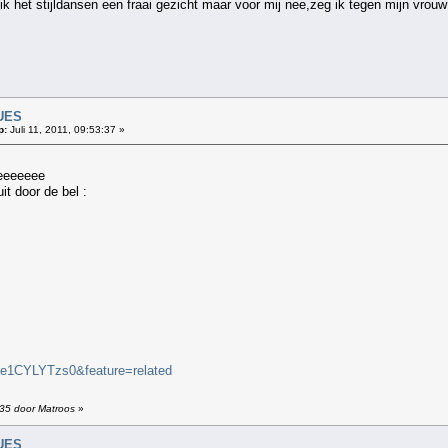
 het stijldansen een fraai gezicht maar voor mij nee,zeg ik tegen mijn vrouw 
UES
p:
Juli 11, 2011, 09:53:37 »
eeeeeeee
it door de bel :
ze1CYLYTzs0&feature=related
:35 door Matroos
»
UES