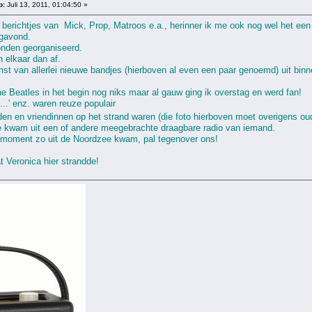
p:
Juli 13, 2011, 01:04:50 »
erichtjes van Mick, Prop, Matroos e.a., herinner ik me ook nog wel het een
gavond.
onden georganiseerd.
 elkaar dan af.
st van allerlei nieuwe bandjes (hierboven al even een paar genoemd) uit binn
he Beatles in het begin nog niks maar al gauw ging ik overstag en werd fan!
...' enz. waren reuze populair
den en vriendinnen op het strand waren (die foto hierboven moet overigens ou
 kwam uit een of andere meegebrachte draagbare radio van iemand.
e moment zo uit de Noordzee kwam, pal tegenover ons!
t Veronica hier strandde!