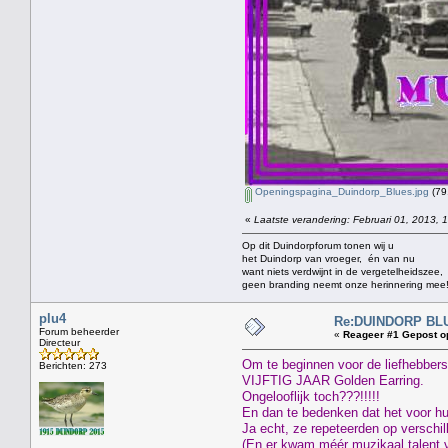
Openingspagina_Duindorp_Blues.jpg
(79
«
Laatste verandering: Februari 01, 2013, 
Op dit Duindorpforum tonen wij u
het Duindorp van vroeger, én van nu
want niets verdwijnt in de vergetelheidszee,
geen branding neemt onze herinnering mee
plu4
Re:DUINDORP BL
Forum beheerder
«
Reageer #1 Gepost o
Directeur
Om te beginnen voor de liefhebber
Berichten: 273
VIJFTIG JAAR Golden Earring.
Ongelooflijk toch???!!!!!
En dan te bedenken dat het voor hu
Ja echt, ze repeteerden op verschi
(En er kwam méér muzikaal talent v