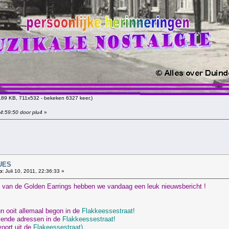
.89 KB, 711x532 - bekeken 6327 keer.)
14:59:50 door plu4
»
!
UES
p:
Juli 10, 2011, 22:36:33 »
s van de Golden Earrings hebben we vandaag een leuk nieuwsbericht !
n ooit allemaal begon in de
Flakkeessestraat!
llende adressen in de
Flakkeessestraat!
oort uit de
Flakeessestraat)