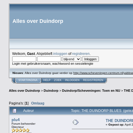
Alles over Duindorp
Welkom,
Gast
. Alsjeblieft
inloggen
of
registreren
.
Login met gebruikersnaam, wachtwoord en sessielengte
Nieuws
: Alles over Duindorp gaat verder op
http://www.scheveningen-centrum.nl/yabb
STARTPAGINA
HELP
ZOEK
INLOGGEN
REGISTREREN
Alles over Duindorp
>
Duindorp
>
Duindorp/Scheveningen: Toen en NU
>
THE 
Pagina's: [
1
]
Omlaag
Auteur
Topic: THE DUINDORP BLUES (gelez
plu4
THE DUINDOR
Forum beheerder
«
Gepost op:
April 
Directeur