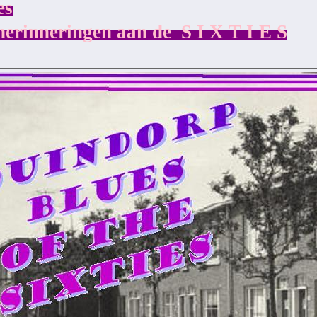
es
herinneringen aan de S I X T I E S