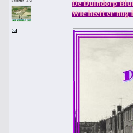
De Duindorp Blu
Berichten: 273
Wie heeft er nog 