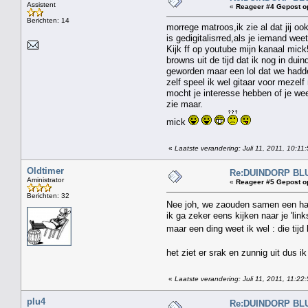
Assistent
«
Reageer #4 Gepost o
Berichten: 14
morrege matroos,ik zie al dat jij o
is gedigitalisrred,als je iemand we
Kijk ff op youtube mijn kanaal mick
browns uit de tijd dat ik nog in du
geworden maar een lol dat we hadd
zelf speel ik wel gitaar voor mezel
mocht je interesse hebben of je wee
zie maar.
mick
«
Laatste verandering: Juli 11, 2011, 10:11
Oldtimer
Re:DUINDORP BL
Aministrator
«
Reageer #5 Gepost o
Berichten: 32
Nee joh, we zaouden samen een han
ik ga zeker eens kijken naar je 'link
maar een ding weet ik wel : die tij
het ziet er srak en zunnig uit dus i
«
Laatste verandering: Juli 11, 2011, 11:22
plu4
Re:DUINDORP BL