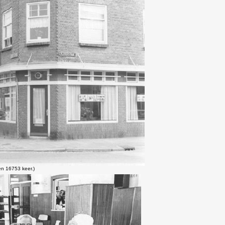
n 16753 keer.)