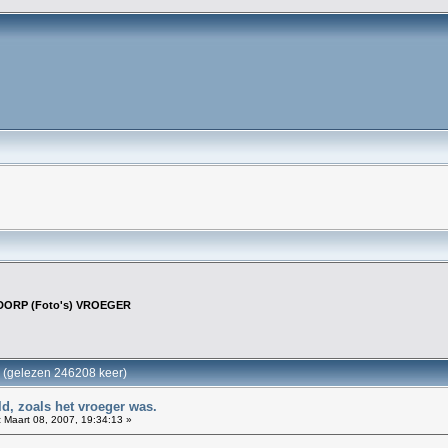
DORP (Foto's) VROEGER
(gelezen 246208 keer)
d, zoals het vroeger was.
:
Maart 08, 2007, 19:34:13 »