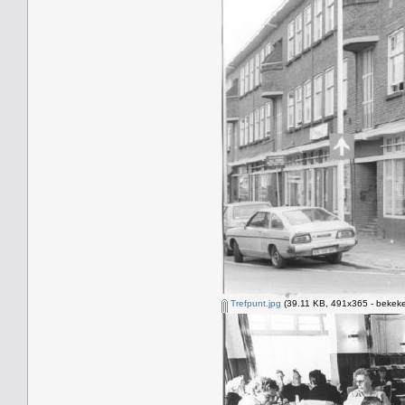
Trefpunt.jpg
(39.11 KB, 491x365 - bekeke