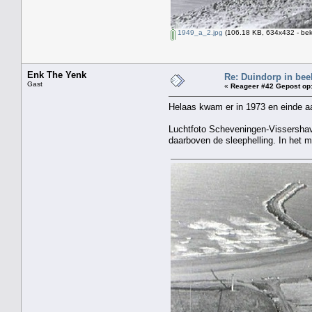
1949_a_2.jpg
(106.18 KB, 634x432 - bek
Enk The Yenk
Re: Duindorp in beel
Gast
«
Reageer #42 Gepost op
Helaas kwam er in 1973 en einde a
Luchtfoto Scheveningen-Vissershav
daarboven de sleephelling. In het