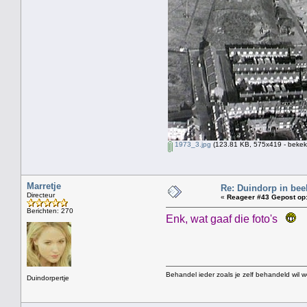
1973_3.jpg
(123.81 KB, 575x419 - bekek
Marretje
Re: Duindorp in beel
Directeur
«
Reageer #43 Gepost op
Berichten: 270
Enk, wat gaaf die foto's
Behandel ieder zoals je zelf behandeld wil 
Duindorpertje