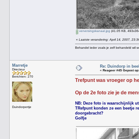
verversingskanaal.jpg
(41.05 KB, 493x364
«
Laatste verandering: April 14, 2007, 23:3
Behandel ieder zoals je zelf behandeld wil 
Marretje
Re: Duindorp in beel
Directeur
«
Reageer #45 Gepost op
Berichten: 270
Trefpunt was vroeger op he
Op de 2e foto zie je de men
NB: Deze foto is waarschijnlijk 
Duindorpertje
TRefpunt konden ze een beetje re
doorgebracht?
Golfje