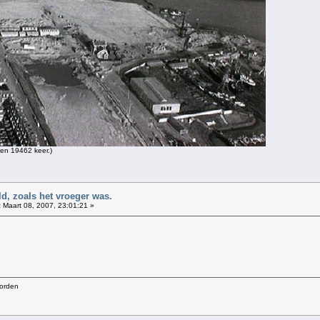
en 19462 keer.)
d, zoals het vroeger was.
:
Maart 08, 2007, 23:01:21 »
worden