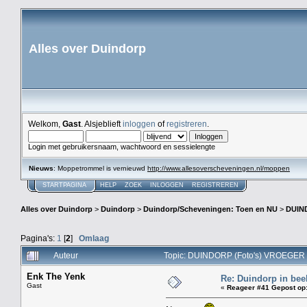
Alles over Duindorp
Welkom,
Gast
. Alsjeblieft
inloggen
of
registreren
.
Login met gebruikersnaam, wachtwoord en sessielengte
Nieuws
: Moppetrommel is vernieuwd
http://www.allesoverscheveningen.nl/moppen
STARTPAGINA
HELP
ZOEK
INLOGGEN
REGISTREREN
Alles over Duindorp
>
Duindorp
>
Duindorp/Scheveningen: Toen en NU
>
DUIN
Pagina's:
1
[
2
]
Omlaag
Auteur
Topic: DUINDORP (Foto's) VROEGER 
Enk The Yenk
Re: Duindorp in beel
Gast
«
Reageer #41 Gepost op