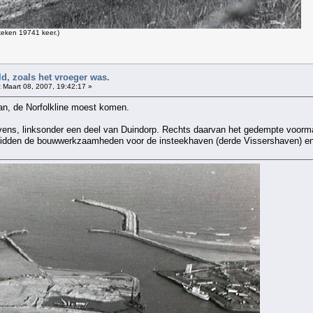
eken 19741 keer.)
d, zoals het vroeger was.
:
Maart 08, 2007, 19:42:17 »
an, de Norfolkline moest komen.
ens, linksonder een deel van Duindorp. Rechts daarvan het gedempte voorma
 midden de bouwwerkzaamheden voor de insteekhaven (derde Vissershaven) en