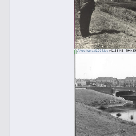
Afvoerkanaal1964.jpg
(41.38 KB, 494x357