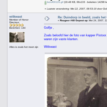
beruf00126.gif
(19.48 KB, 66x133 - bekeken 14298 ke
«
Laatste verandering: Mei 22, 2007, 08:53:19 door Gol
witkwast
Re: Duindorp in beeld, zoals het
Member of Honor
«
Reageer #48 Gepost op:
Mei 24, 2007, 2
Directeur
Golfje ,
Berichten: 144
Zoals beloofd hier de foto van kapper Pistoor
waren zijn vaste klanten.
Witkwast
Alles is zoals het moet zijn