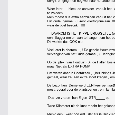
sorry), en ging men nog wel naar het Joden s
Weer later ,----bleek de aanvoer van uit he
te voldoen.
Men moest dus extra aanzuigen van uit het 
Het oude gemaal ( Groot -Hertoginnelaan !!!
waar de boel bezonk !!!!
---DAAROM IS HET KIPPE BRUGGETJE (ond
een Bagger molen aan te hangen ,om het beru
Dit werkte dus OOK niet.
Veel later is daarom , ! De gehele Houtrust
vervanging van het Oude gemaal , ( Hertoginn
Op de plek van Houtrust (Bij de Hallen bosj
maar Niet als EXTRA POMP.
Het waren daar in Hoofdzaak , ,bezinkings -b
gemaal, waar ze een extra stoot kregen , om
De bezonken Derrie werd EEN keer per jaa
mest, vooral voor de plantsoenen , en Ha. Ha
Dus ze vraten hun Eigen STR_____ op.
Twee Kilometer uit de kust mocht het geloos
Menig een , weet nog wel ,dat als je Het Zui