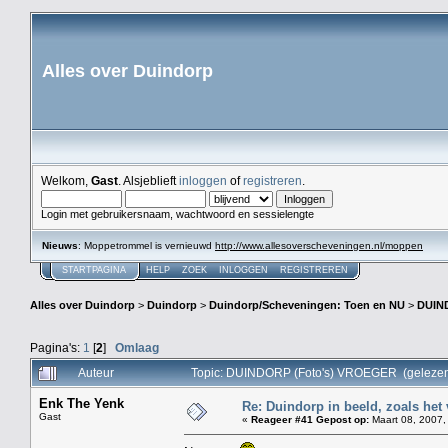
Alles over Duindorp
Welkom,
Gast
. Alsjeblieft
inloggen
of
registreren
.
Login met gebruikersnaam, wachtwoord en sessielengte
Nieuws
: Moppetrommel is vernieuwd
http://www.allesoverscheveningen.nl/moppen
STARTPAGINA
HELP
ZOEK
INLOGGEN
REGISTREREN
Alles over Duindorp
>
Duindorp
>
Duindorp/Scheveningen: Toen en NU
>
DUIN
Pagina's:
1
[
2
]
Omlaag
Auteur
Topic: DUINDORP (Foto's) VROEGER (gelezen
Enk The Yenk
Re: Duindorp in beeld, zoals het
Gast
«
Reageer #41 Gepost op:
Maart 08, 2007,