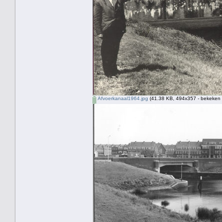
Afvoerkanaal1964.jpg
(41.38 KB, 494x357 - bekeken 