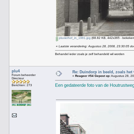
pluvierhof_in_1981.jpg
(68.82 KB, 442x365 - bekeken
«
Laatste verandering: Augustus 28, 2008, 23:30:05 do
Behandel ieder zoals je zelf behandeld wil worden
plu4
Re: Duindorp in beeld, zoals het
Forum beheerder
«
Reageer #54 Gepost op:
Augustus 28, 20
Directeur
Een gedateerde foto van de Houtrustweg
Berichten: 273