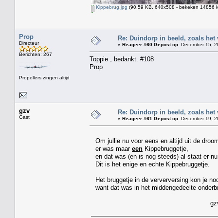
Kippebrug.jpg
(90.59 KB, 640x508 - bekeken 14856 k
Prop
Re: Duindorp in beeld, zoals het
Directeur
«
Reageer #60 Gepost op:
December 15, 20
Berichten: 267
Toppie , bedankt. #108
Prop
Propellers zingen altijd
gzv
Re: Duindorp in beeld, zoals het
Gast
«
Reageer #61 Gepost op:
December 19, 20
Om jullie nu voor eens en altijd uit de droom
er was maar
een
Kippebruggetje,
en dat was (en is nog steeds) al staat er nu
Dit is het enige en echte Kippebruggetje.
Het bruggetje in de ververversing kon je noo
want dat was in het middengedeelte onderb
gz