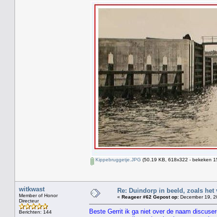
Kippebruggetje.JPG
(50.19 KB, 618x322 - bekeken 15
witkwast
Re: Duindorp in beeld, zoals het
Member of Honor
«
Reageer #62 Gepost op:
December 19, 20
Directeur
Beste Gerrit ik ga niet over de naam discuser
Berichten: 144