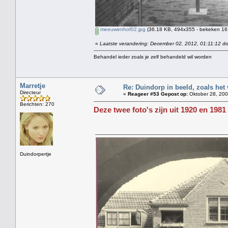
meeuwenhof02.jpg
(36.18 KB, 494x355 - bekeken 161
«
Laatste verandering: December 02, 2012, 01:11:12 do
Behandel ieder zoals je zelf behandeld wil worden
Marretje
Re: Duindorp in beeld, zoals het
Directeur
«
Reageer #53 Gepost op:
Oktober 28, 200
Berichten: 270
Deze twee foto's zijn uit 1920 en 1981
Duindorpertje