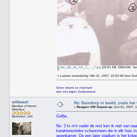
wie_zijn_de_nrs._1_-__7.jpg
(28.91 KB, 598x436 - be
«
Laatste verandering: Mei 31, 2007, 22:02:48 door Gol
Geen strand zo charmant
dan ons eigen Zuiderstrand
witkwast
Re: Duindorp in beeld, zoals het
Member of Honor
«
Reageer #50 Gepost op:
Juni 01, 2007, 1
Directeur
Golfje,
Berichten: 144
No: 3 Is m'n vader de rest ken ik niet van naa
karakterestieke schoorsteen die in elk huis i
woonkamer. Op een later stadium is het knipp