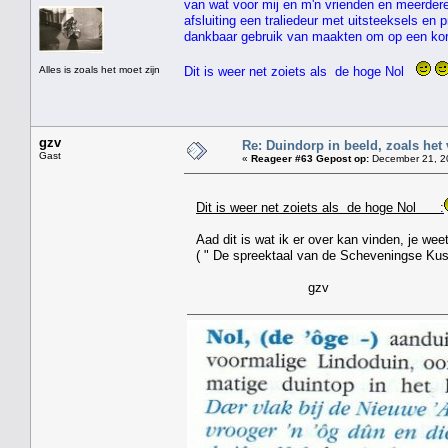
van wat voor mij en m'n vrienden en meerder
afsluiting een traliedeur met uitsteeksels e
dankbaar gebruik van maakten om op een kor
Alles is zoals het moet zijn
Dit is weer net zoiets als de hoge Nol
gzv
Re: Duindorp in beeld, zoals het
Gast
«
Reageer #63 Gepost op:
December 21, 20
Dit is weer net zoiets als de hoge Nol :
Aad dit is wat ik er over kan vinden, je weet
( " De spreektaal van de Scheveningse Kus
gzv