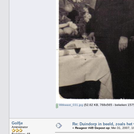
Witkwast_031.jpg
(52.62 KB, 768x565 - bekeken 1575
Golfje
Re: Duindorp in beeld, zoals het
Aministrator
«
Reageer #49 Gepost op:
Mei 31, 2007, 1
Berichten: 48