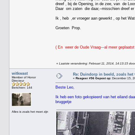
dreef , bij de Opening, in de zee, van de Loo
Daar om zaten die daar,--misschien dreef er 
Ik , heb ,er vroeger aan gewerkt , op het Wat
Groeten Prop.
( En weer de Oude Vraag---al meer geplaatst
«
Laatste verandering: Februari 11, 2014, 14:13:15 doo
witkwast
Re: Duindorp in beeld, zoals het
Member of Honor
«
Reageer #56 Gepost op:
December 15, 20
Directeur
Beste Leo,
Berichten: 144
Ik heb een foto gekopieerd van het eiland daar
bruggetje
Alles is zoals het moet zijn