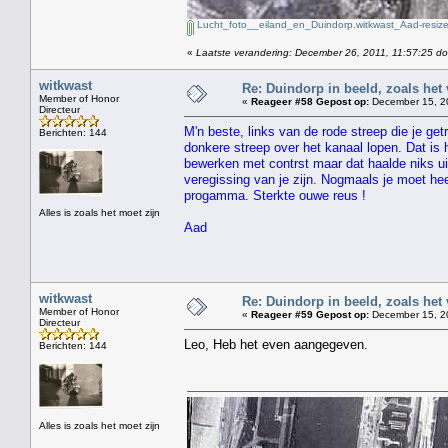
Lucht_foto__eiland_en_Duindorp.witkwast_Aad-resize
«
Laatste verandering: December 26, 2011, 11:57:25 do
witkwast
Re: Duindorp in beeld, zoals het
Member of Honor
«
Reageer #58 Gepost op:
December 15, 20
Directeur
M'n beste, links van de rode streep die je get
Berichten: 144
donkere streep over het kanaal lopen. Dat is
bewerken met contrst maar dat haalde niks ui
veregissing van je zijn. Nogmaals je moet he
progamma. Sterkte ouwe reus !
Alles is zoals het moet zijn
Aad
witkwast
Re: Duindorp in beeld, zoals het
Member of Honor
«
Reageer #59 Gepost op:
December 15, 20
Directeur
Leo, Heb het even aangegeven.
Berichten: 144
Alles is zoals het moet zijn