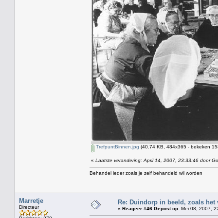
TrefpuntBinnen.jpg
(40.74 KB, 484x365 - bekeken 158
«
Laatste verandering: April 14, 2007, 23:33:46 door Gol
Behandel ieder zoals je zelf behandeld wil worden
Marretje
Re: Duindorp in beeld, zoals het
Directeur
«
Reageer #46 Gepost op:
Mei 08, 2007, 2