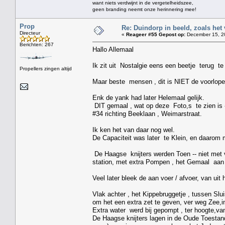
want niets verdwijnt in de vergetelheidszee,
geen branding neemt onze herinnering mee!
Prop
Re: Duindorp in beeld, zoals het
Directeur
«
Reageer #55 Gepost op:
December 15, 20
Berichten: 267
Hallo Allemaal
Ik zit uit Nostalgie eens een beetje terug 
Propellers zingen altijd
Maar beste mensen , dit is NIET de voorloper
Enk de yank had later Helemaal gelijk.
DIT gemaal , wat op deze Foto,s te zien is -
#34 richting Beeklaan , Weimarstraat.
Ik ken het van daar nog wel.
De Capaciteit was later te Klein, en daarom 
De Haagse knijters werden Toen -- niet met v
station, met extra Pompen , het Gemaal aan
Veel later bleek de aan voer / afvoer, van u
Vlak achter , het Kippebruggetje , tussen Sl
om het een extra zet te geven, ver weg Zee,i
Extra water werd bij gepompt , ter hoogte,va
De Haagse knijters lagen in de Oude Toestan