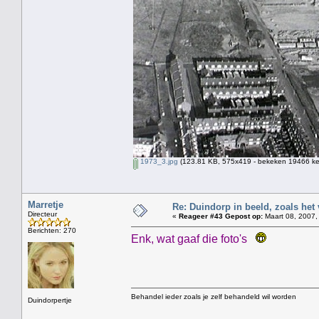
1973_3.jpg
(123.81 KB, 575x419 - bekeken 19466 kee
Marretje
Re: Duindorp in beeld, zoals het
Directeur
«
Reageer #43 Gepost op:
Maart 08, 2007,
Berichten: 270
Enk, wat gaaf die foto's
Behandel ieder zoals je zelf behandeld wil worden
Duindorpertje