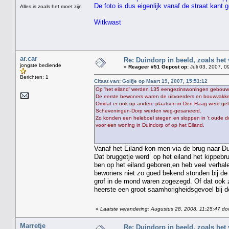
De foto is dus eigenlijk vanaf de straat kant
Alles is zoals het moet zijn
Witkwast
ar.car
Re: Duindorp in beeld, zoals het
jongste bediende
«
Reageer #51 Gepost op:
Juli 03, 2007, 0
Berichten: 1
Citaat van: Golfje op Maart 19, 2007, 15:51:12
Op 'het eiland' werden 135 eengezinswoningen gebouw
De eerste bewoners waren de uitvoerders en bouwvakk
Omdat er ook op andere plaatsen in Den Haag werd gebo
Scheveningen-Dorp werden weg-gesaneerd.
Zo konden een heleboel stegen en sloppen in 't oude d
voor een woning in Duindorp of op het Eiland.
Vanaf het Eiland kon men via de brug naar Du
Dat bruggetje werd op het eiland het kippebr
ben op het eiland geboren,en heb veel verha
bewoners niet zo goed bekend stonden bij de
grof in de mond waren zogezegd. Of dat ook z
heerste een groot saamhorigheidsgevoel bij d
«
Laatste verandering: Augustus 28, 2008, 11:25:47 do
Marretje
Re: Duindorp in beeld, zoals het