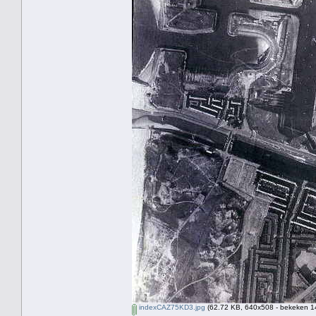
indexCAZ75KD3.jpg
(62.72 KB, 640x508 - bekeken 14