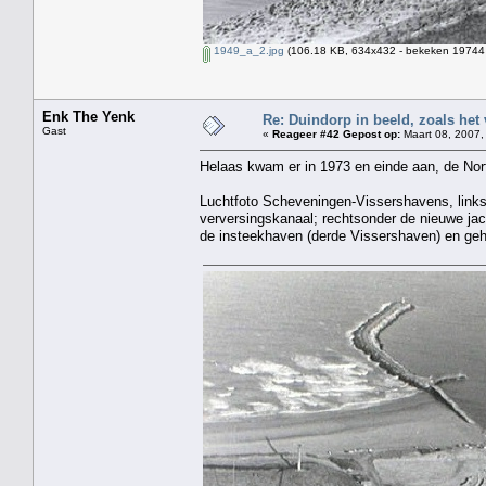
1949_a_2.jpg
(106.18 KB, 634x432 - bekeken 19744 
Enk The Yenk
Re: Duindorp in beeld, zoals het
Gast
«
Reageer #42 Gepost op:
Maart 08, 2007,
Helaas kwam er in 1973 en einde aan, de Nor
Luchtfoto Scheveningen-Vissershavens, link
verversingskanaal; rechtsonder de nieuwe j
de insteekhaven (derde Vissershaven) en geh