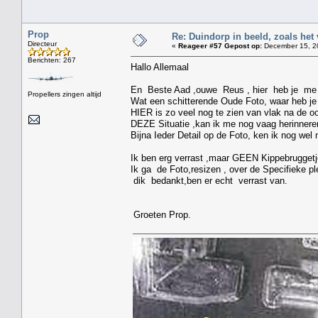
Prop
Re: Duindorp in beeld, zoals het
Directeur
«
Reageer #57 Gepost op:
December 15, 20
Berichten: 267
Hallo Allemaal
En Beste Aad ,ouwe Reus , hier heb je me v
Propellers zingen altijd
Wat een schitterende Oude Foto, waar heb je 
HIER is zo veel nog te zien van vlak na de oo
DEZE Situatie ,kan ik me nog vaag herinnere
Bijna Ieder Detail op de Foto, ken ik nog wel 
Ik ben erg verrast ,maar GEEN Kippebruggetje 
Ik ga de Foto,resizen , over de Specifieke pl
dik bedankt,ben er echt verrast van.
Groeten Prop.