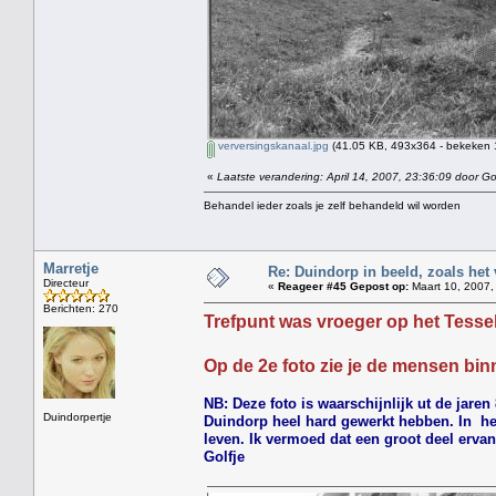
verversingskanaal.jpg
(41.05 KB, 493x364 - bekeken 
«
Laatste verandering: April 14, 2007, 23:36:09 door Gol
Behandel ieder zoals je zelf behandeld wil worden
Marretje
Re: Duindorp in beeld, zoals het
Directeur
«
Reageer #45 Gepost op:
Maart 10, 2007,
Berichten: 270
Trefpunt was vroeger op het Tessel
Op de 2e foto zie je de mensen binn
NB: Deze foto is waarschijnlijk ut de jare
Duindorpertje
Duindorp heel hard gewerkt hebben. In het
leven. Ik vermoed dat een groot deel erva
Golfje