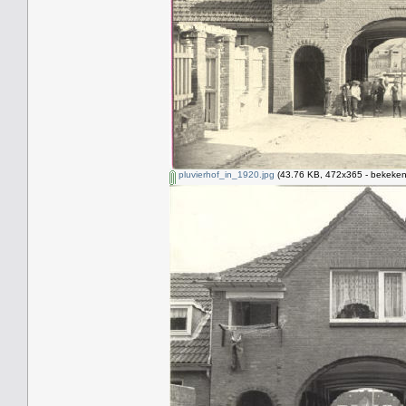
pluvierhof_in_1920.jpg
(43.76 KB, 472x365 - bekeken