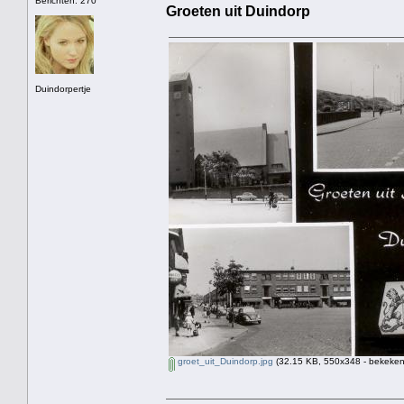
Berichten: 270
Groeten uit Duindorp
Duindorpertje
groet_uit_Duindorp.jpg
(32.15 KB, 550x348 - bekeken