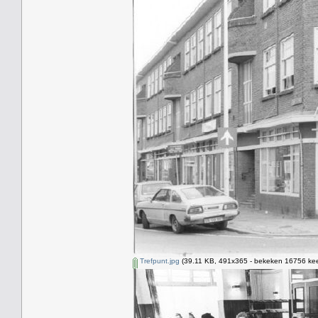
Trefpunt.jpg
(39.11 KB, 491x365 - bekeken 16756 kee