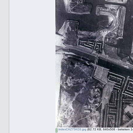
indexCAZ75KD3.jpg
(62.72 KB, 640x508 - bekeken 14