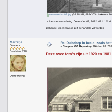
meeuwenhof02.jpg
(36.18 KB, 494x355 - bekeken 161
«
Laatste verandering: December 02, 2012, 01:11:12 do
Behandel ieder zoals je zelf behandeld wil worden
Marretje
Re: Duindorp in beeld, zoals het
Directeur
«
Reageer #53 Gepost op:
Oktober 28, 200
Berichten: 270
Deze twee foto's zijn uit 1920 en 1981
Duindorpertje