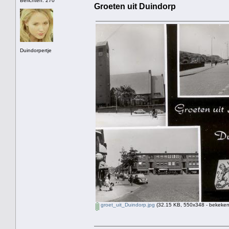
Berichten: 270
Groeten uit Duindorp
Duindorpertje
groet_uit_Duindorp.jpg
(32.15 KB, 550x348 - bekeken