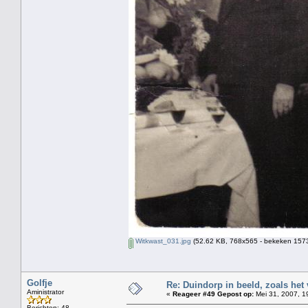
Witkwast_031.jpg
(52.62 KB, 768x565 - bekeken 1573
Golfje
Re: Duindorp in beeld, zoals het
Aministrator
«
Reageer #49 Gepost op:
Mei 31, 2007, 1
Berichten: 48