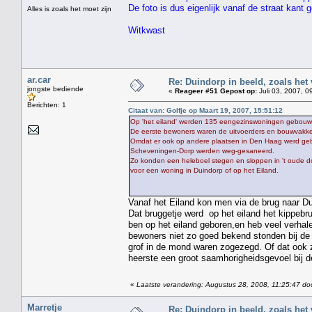
De foto is dus eigenlijk vanaf de straat kant
Alles is zoals het moet zijn
Witkwast
ar.car
Re: Duindorp in beeld, zoals het
jongste bediende
«
Reageer #51 Gepost op:
Juli 03, 2007, 0
Berichten: 1
Citaat van: Golfje op Maart 19, 2007, 15:51:12
Op 'het eiland' werden 135 eengezinswoningen gebouw
De eerste bewoners waren de uitvoerders en bouwvakk
Omdat er ook op andere plaatsen in Den Haag werd gebo
Scheveningen-Dorp werden weg-gesaneerd.
Zo konden een heleboel stegen en sloppen in 't oude d
voor een woning in Duindorp of op het Eiland.
Vanaf het Eiland kon men via de brug naar Du
Dat bruggetje werd op het eiland het kippebr
ben op het eiland geboren,en heb veel verha
bewoners niet zo goed bekend stonden bij de
grof in de mond waren zogezegd. Of dat ook z
heerste een groot saamhorigheidsgevoel bij d
«
Laatste verandering: Augustus 28, 2008, 11:25:47 do
Marretje
Re: Duindorp in beeld, zoals het