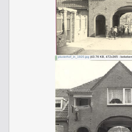
pluvierhof_in_1920.jpg
(43.76 KB, 472x365 - bekeken