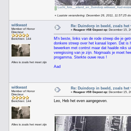
Lucht_foto__eiland_en_Duindorp.witkwast_Aad-resize
«
Laatste verandering: December 26, 2011, 11:57:25 do
witkwast
Re: Duindorp in beeld, zoals het
Member of Honor
«
Reageer #58 Gepost op:
December 15, 20
Directeur
M'n beste, links van de rode streep die je get
Berichten: 144
donkere streep over het kanaal lopen. Dat is
bewerken met contrst maar dat haalde niks ui
veregissing van je zijn. Nogmaals je moet he
progamma. Sterkte ouwe reus !
Alles is zoals het moet zijn
Aad
witkwast
Re: Duindorp in beeld, zoals het
Member of Honor
«
Reageer #59 Gepost op:
December 15, 20
Directeur
Leo, Heb het even aangegeven.
Berichten: 144
Alles is zoals het moet zijn