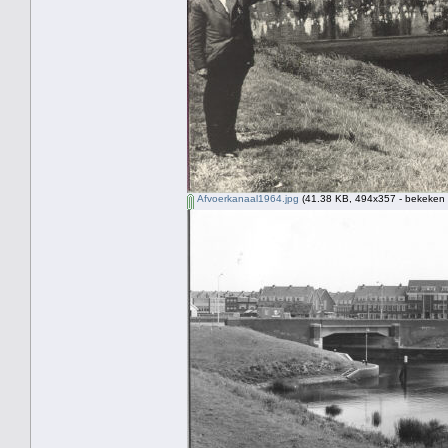
Afvoerkanaal1964.jpg
(41.38 KB, 494x357 - bekeken 