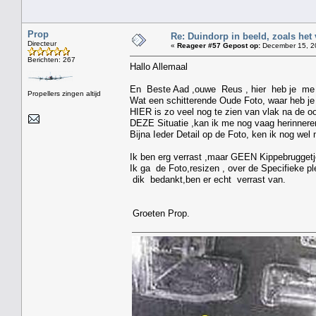
Prop
Re: Duindorp in beeld, zoals het
Directeur
«
Reageer #57 Gepost op:
December 15, 20
Berichten: 267
Hallo Allemaal
En Beste Aad ,ouwe Reus , hier heb je me v
Propellers zingen altijd
Wat een schitterende Oude Foto, waar heb je 
HIER is zo veel nog te zien van vlak na de oo
DEZE Situatie ,kan ik me nog vaag herinnere
Bijna Ieder Detail op de Foto, ken ik nog wel 
Ik ben erg verrast ,maar GEEN Kippebruggetje 
Ik ga de Foto,resizen , over de Specifieke pl
dik bedankt,ben er echt verrast van.
Groeten Prop.