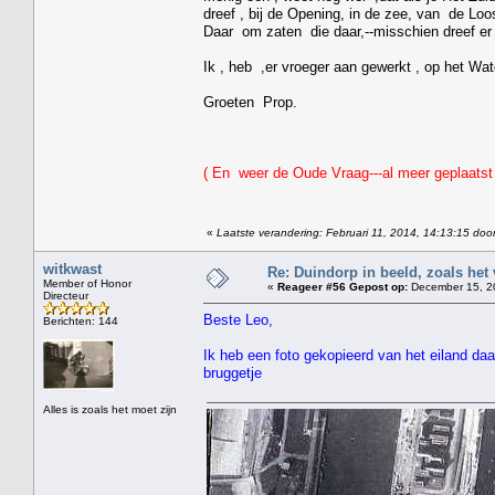
dreef , bij de Opening, in de zee, van de Loo
Daar om zaten die daar,--misschien dreef er 
Ik , heb ,er vroeger aan gewerkt , op het Wat
Groeten Prop.
( En weer de Oude Vraag---al meer geplaatst
«
Laatste verandering: Februari 11, 2014, 14:13:15 doo
witkwast
Re: Duindorp in beeld, zoals het
Member of Honor
«
Reageer #56 Gepost op:
December 15, 20
Directeur
Beste Leo,
Berichten: 144
Ik heb een foto gekopieerd van het eiland daar
bruggetje
Alles is zoals het moet zijn