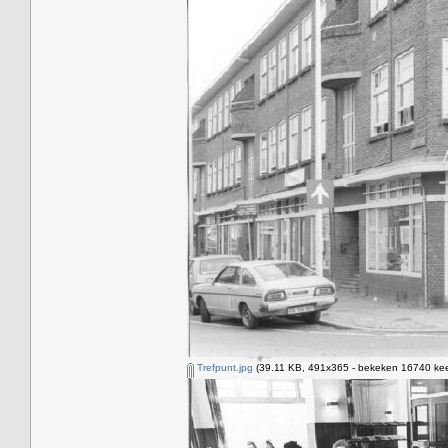
Trefpunt.jpg
(39.11 KB, 491x365 - bekeken 16740 kee