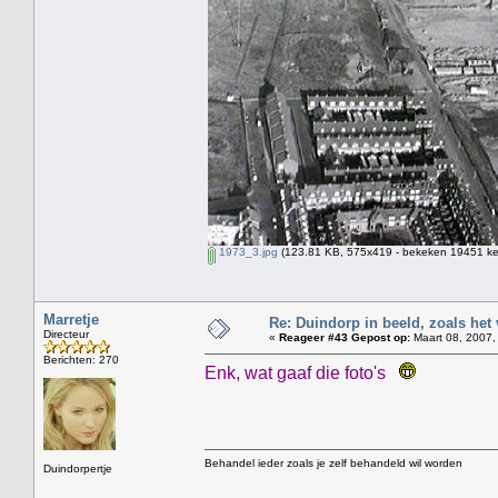
1973_3.jpg
(123.81 KB, 575x419 - bekeken 19451 kee
Marretje
Re: Duindorp in beeld, zoals het
Directeur
«
Reageer #43 Gepost op:
Maart 08, 2007,
Berichten: 270
Enk, wat gaaf die foto's
Behandel ieder zoals je zelf behandeld wil worden
Duindorpertje