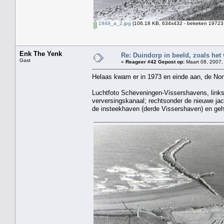
1949_a_2.jpg
(106.18 KB, 634x432 - bekeken 19723 
Enk The Yenk
Re: Duindorp in beeld, zoals het
Gast
«
Reageer #42 Gepost op:
Maart 08, 2007,
Helaas kwam er in 1973 en einde aan, de Nor
Luchtfoto Scheveningen-Vissershavens, link
verversingskanaal; rechtsonder de nieuwe j
de insteekhaven (derde Vissershaven) en geh