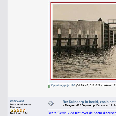
Kippebruggetje.JPG
(50.19 KB, 618x322 - bekeken 15
witkwast
Re: Duindorp in beeld, zoals het
Member of Honor
«
Reageer #62 Gepost op:
December 19, 20
Directeur
Beste Gerrit ik ga niet over de naam discuser
Berichten: 144