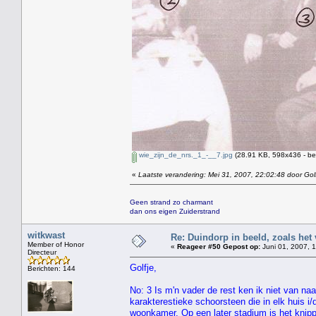
wie_zijn_de_nrs._1_-__7.jpg
(28.91 KB, 598x436 - be
«
Laatste verandering: Mei 31, 2007, 22:02:48 door Gol
Geen strand zo charmant
dan ons eigen Zuiderstrand
witkwast
Re: Duindorp in beeld, zoals het
Member of Honor
«
Reageer #50 Gepost op:
Juni 01, 2007, 1
Directeur
Golfje,
Berichten: 144
No: 3 Is m'n vader de rest ken ik niet van naa
karakterestieke schoorsteen die in elk huis i
woonkamer. Op een later stadium is het knipp