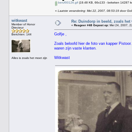
beruf00126.gif
(19.48 KB, 66x133 - bekeken 14287 ke
«
Laatste verandering: Mei 22, 2007, 08:53:19 door Gol
witkwast
Re: Duindorp in beeld, zoals het
Member of Honor
«
Reageer #48 Gepost op:
Mei 24, 2007, 2
Directeur
Golfje ,
Berichten: 144
Zoals beloofd hier de foto van kapper Pistoor
waren zijn vaste klanten.
Witkwast
Alles is zoals het moet zijn