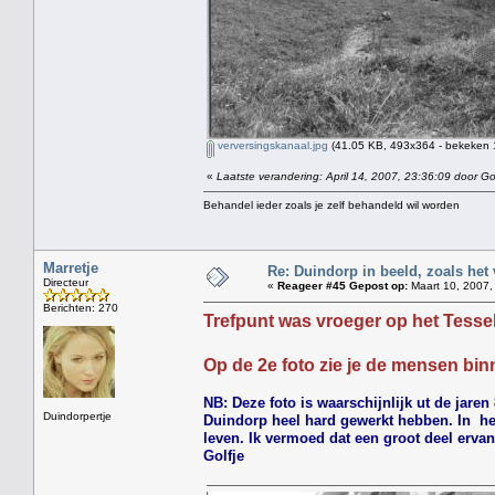
verversingskanaal.jpg
(41.05 KB, 493x364 - bekeken 
«
Laatste verandering: April 14, 2007, 23:36:09 door Gol
Behandel ieder zoals je zelf behandeld wil worden
Marretje
Re: Duindorp in beeld, zoals het
Directeur
«
Reageer #45 Gepost op:
Maart 10, 2007,
Berichten: 270
Trefpunt was vroeger op het Tessel
Op de 2e foto zie je de mensen binn
NB: Deze foto is waarschijnlijk ut de jare
Duindorpertje
Duindorp heel hard gewerkt hebben. In het
leven. Ik vermoed dat een groot deel erva
Golfje