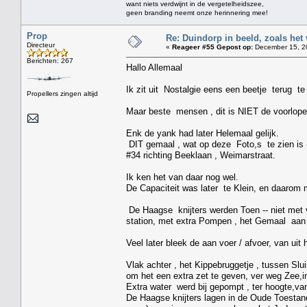
want niets verdwijnt in de vergetelheidszee,
geen branding neemt onze herinnering mee!
Prop
Re: Duindorp in beeld, zoals het
Directeur
«
Reageer #55 Gepost op:
December 15, 20
Berichten: 267
Hallo Allemaal
Ik zit uit Nostalgie eens een beetje terug 
Propellers zingen altijd
Maar beste mensen , dit is NIET de voorloper
Enk de yank had later Helemaal gelijk.
DIT gemaal , wat op deze Foto,s te zien is -
#34 richting Beeklaan , Weimarstraat.
Ik ken het van daar nog wel.
De Capaciteit was later te Klein, en daarom 
De Haagse knijters werden Toen -- niet met v
station, met extra Pompen , het Gemaal aan
Veel later bleek de aan voer / afvoer, van u
Vlak achter , het Kippebruggetje , tussen Sl
om het een extra zet te geven, ver weg Zee,i
Extra water werd bij gepompt , ter hoogte,va
De Haagse knijters lagen in de Oude Toestan