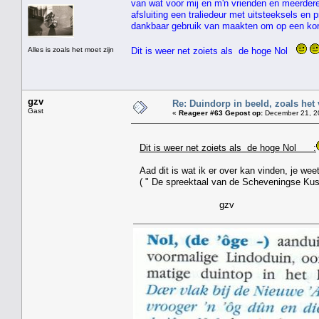
van wat voor mij en m'n vrienden en meerder
afsluiting een traliedeur met uitsteeksels e
dankbaar gebruik van maakten om op een kor
Alles is zoals het moet zijn
Dit is weer net zoiets als de hoge Nol
gzv
Re: Duindorp in beeld, zoals het
Gast
«
Reageer #63 Gepost op:
December 21, 20
Dit is weer net zoiets als de hoge Nol :
Aad dit is wat ik er over kan vinden, je weet
( " De spreektaal van de Scheveningse Kus
gzv