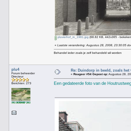
pluvierhof_in_1981.jpg
(68.82 KB, 442x365 - bekeken
«
Laatste verandering: Augustus 28, 2008, 23:30:05 do
Behandel ieder zoals je zelf behandeld wil worden
plu4
Re: Duindorp in beeld, zoals het
Forum beheerder
«
Reageer #54 Gepost op:
Augustus 28, 20
Directeur
Een gedateerde foto van de Houtrustweg
Berichten: 273