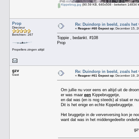
Kippebrug.jpg
(90.59 KB, 640x508 - bekeken 14834 k
Prop
Re: Duindorp in beeld, zoals het
Directeur
«
Reageer #60 Gepost op:
December 15, 20
Berichten: 267
Toppie , bedankt. #108
Prop
Propellers zingen altijd
gzv
Re: Duindorp in beeld, zoals het
Gast
«
Reageer #61 Gepost op:
December 19, 20
Om jullie nu voor eens en altijd uit de droom
er was maar
een
Kippebruggetje,
en dat was (en is nog steeds) al staat er nu
Dit is het enige en echte Kippebruggetje.
Het bruggetje in de ververversing kon je noo
want dat was in het middengedeelte onderb
gz