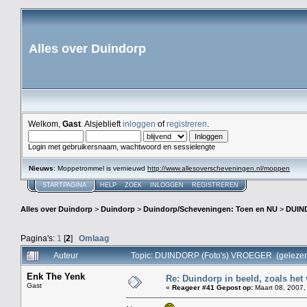
Alles over Duindorp
Welkom,
Gast
. Alsjeblieft
inloggen
of
registreren
.
Login met gebruikersnaam, wachtwoord en sessielengte
Nieuws
: Moppetrommel is vernieuwd
http://www.allesoverscheveningen.nl/moppen
STARTPAGINA
HELP
ZOEK
INLOGGEN
REGISTREREN
Alles over Duindorp
>
Duindorp
>
Duindorp/Scheveningen: Toen en NU
>
DUIN
Pagina's:
1
[
2
]
Omlaag
Auteur
Topic: DUINDORP (Foto's) VROEGER (gelezen
Enk The Yenk
Re: Duindorp in beeld, zoals het
Gast
«
Reageer #41 Gepost op:
Maart 08, 2007,