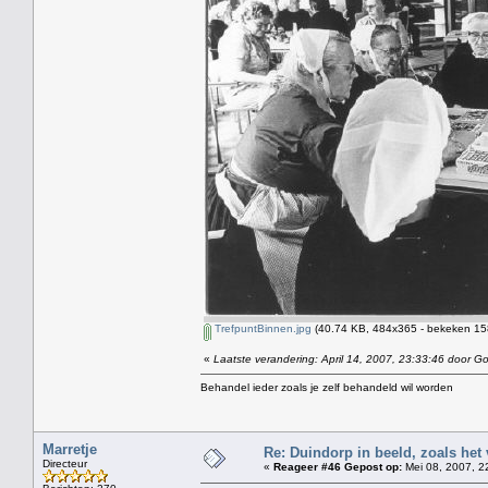
TrefpuntBinnen.jpg
(40.74 KB, 484x365 - bekeken 158
«
Laatste verandering: April 14, 2007, 23:33:46 door Gol
Behandel ieder zoals je zelf behandeld wil worden
Marretje
Re: Duindorp in beeld, zoals het
Directeur
«
Reageer #46 Gepost op:
Mei 08, 2007, 2