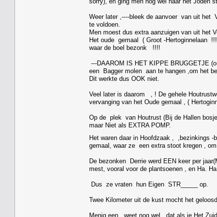
sorry), en ging men nog wel naar het Joden s
Weer later ,----bleek de aanvoer van uit he
te voldoen.
Men moest dus extra aanzuigen van uit het 
Het oude gemaal ( Groot -Hertoginnelaan !!!
waar de boel bezonk !!!!
---DAAROM IS HET KIPPE BRUGGETJE (ond
een Bagger molen aan te hangen ,om het beru
Dit werkte dus OOK niet.
Veel later is daarom , ! De gehele Houtrust
vervanging van het Oude gemaal , ( Hertoginn
Op de plek van Houtrust (Bij de Hallen bosj
maar Niet als EXTRA POMP.
Het waren daar in Hoofdzaak , ,bezinkings -b
gemaal, waar ze een extra stoot kregen , om
De bezonken Derrie werd EEN keer per jaa
mest, vooral voor de plantsoenen , en Ha. Ha
Dus ze vraten hun Eigen STR_____ op.
Twee Kilometer uit de kust mocht het geloos
Menig een , weet nog wel ,dat als je Het Zui