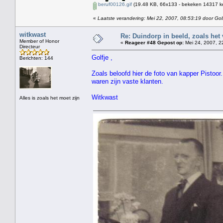
beruf00126.gif
(19.48 KB, 66x133 - bekeken 14317 ke
«
Laatste verandering: Mei 22, 2007, 08:53:19 door Gol
witkwast
Re: Duindorp in beeld, zoals het
Member of Honor
«
Reageer #48 Gepost op:
Mei 24, 2007, 2
Directeur
Golfje ,
Berichten: 144
Zoals beloofd hier de foto van kapper Pistoor
waren zijn vaste klanten.
Witkwast
Alles is zoals het moet zijn