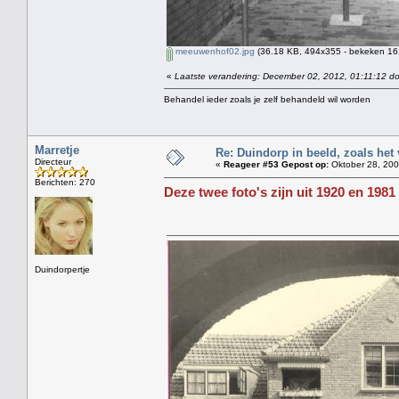
meeuwenhof02.jpg
(36.18 KB, 494x355 - bekeken 161
«
Laatste verandering: December 02, 2012, 01:11:12 do
Behandel ieder zoals je zelf behandeld wil worden
Marretje
Re: Duindorp in beeld, zoals het
Directeur
«
Reageer #53 Gepost op:
Oktober 28, 200
Berichten: 270
Deze twee foto's zijn uit 1920 en 1981
Duindorpertje