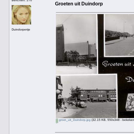
Berichten: 270
Groeten uit Duindorp
Duindorpertje
groet_uit_Duindorp.jpg
(32.15 KB, 550x348 - bekeken