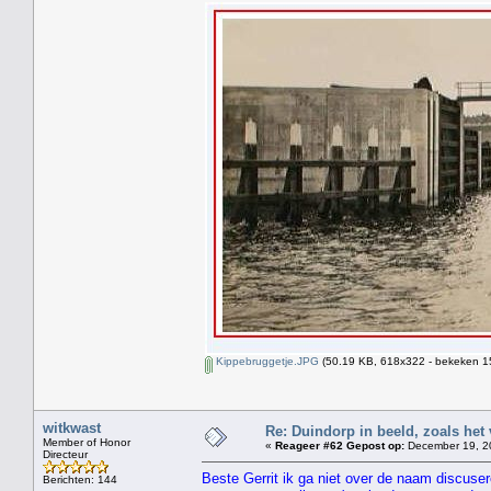
Kippebruggetje.JPG
(50.19 KB, 618x322 - bekeken 15
witkwast
Re: Duindorp in beeld, zoals het
Member of Honor
«
Reageer #62 Gepost op:
December 19, 20
Directeur
Beste Gerrit ik ga niet over de naam discuser
Berichten: 144