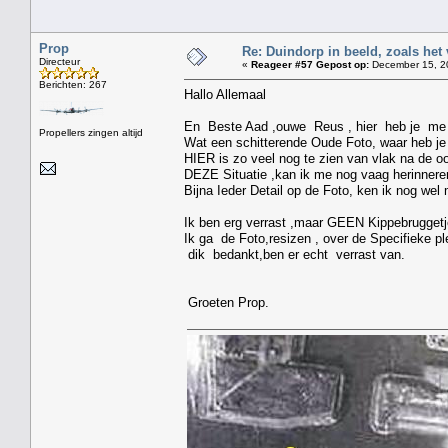
Prop
Re: Duindorp in beeld, zoals het
Directeur
«
Reageer #57 Gepost op:
December 15, 20
Berichten: 267
Hallo Allemaal
En Beste Aad ,ouwe Reus , hier heb je me v
Propellers zingen altijd
Wat een schitterende Oude Foto, waar heb je 
HIER is zo veel nog te zien van vlak na de oo
DEZE Situatie ,kan ik me nog vaag herinnere
Bijna Ieder Detail op de Foto, ken ik nog wel 
Ik ben erg verrast ,maar GEEN Kippebruggetje 
Ik ga de Foto,resizen , over de Specifieke pl
dik bedankt,ben er echt verrast van.
Groeten Prop.