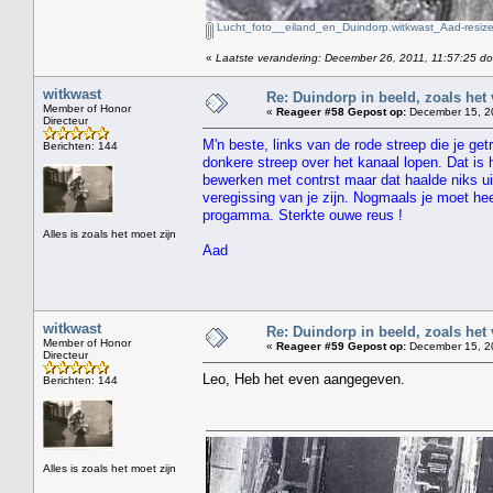
Lucht_foto__eiland_en_Duindorp.witkwast_Aad-resize
«
Laatste verandering: December 26, 2011, 11:57:25 do
witkwast
Re: Duindorp in beeld, zoals het
Member of Honor
«
Reageer #58 Gepost op:
December 15, 20
Directeur
M'n beste, links van de rode streep die je get
Berichten: 144
donkere streep over het kanaal lopen. Dat is
bewerken met contrst maar dat haalde niks ui
veregissing van je zijn. Nogmaals je moet he
progamma. Sterkte ouwe reus !
Alles is zoals het moet zijn
Aad
witkwast
Re: Duindorp in beeld, zoals het
Member of Honor
«
Reageer #59 Gepost op:
December 15, 20
Directeur
Leo, Heb het even aangegeven.
Berichten: 144
Alles is zoals het moet zijn