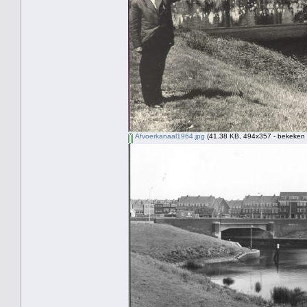
Afvoerkanaal1964.jpg
(41.38 KB, 494x357 - bekeken 