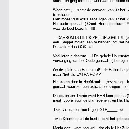
sorry), en ging men nog wel naar het Joden s
Weer later ,----bleek de aanvoer van uit he
te voldoen.
Men moest dus extra aanzuigen van uit het 
Het oude gemaal ( Groot -Hertoginnelaan !!!
waar de boel bezonk !!!!
---DAAROM IS HET KIPPE BRUGGETJE (ond
een Bagger molen aan te hangen ,om het beru
Dit werkte dus OOK niet.
Veel later is daarom , ! De gehele Houtrust
vervanging van het Oude gemaal , ( Hertoginn
Op de plek van Houtrust (Bij de Hallen bosj
maar Niet als EXTRA POMP.
Het waren daar in Hoofdzaak , ,bezinkings -b
gemaal, waar ze een extra stoot kregen , om
De bezonken Derrie werd EEN keer per jaa
mest, vooral voor de plantsoenen , en Ha. Ha
Dus ze vraten hun Eigen STR_____ op.
Twee Kilometer uit de kust mocht het geloos
Menig een , weet nog wel ,dat als je Het Zui