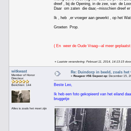
dreef , bij de Opening, in de zee, van de Loo
Daar om zaten die daar,--misschien dreef er 
Ik , heb ,er vroeger aan gewerkt , op het Wat
Groeten Prop.
( En weer de Oude Vraag---al meer geplaatst
«
Laatste verandering: Februari 11, 2014, 14:13:15 doo
witkwast
Re: Duindorp in beeld, zoals het
Member of Honor
«
Reageer #56 Gepost op:
December 15, 20
Directeur
Beste Leo,
Berichten: 144
Ik heb een foto gekopieerd van het eiland daar
bruggetje
Alles is zoals het moet zijn