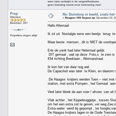
want niets verdwijnt in de vergetelheidszee,
geen branding neemt onze herinnering mee!
Prop
Re: Duindorp in beeld, zoals het
Directeur
«
Reageer #55 Gepost op:
December 15, 20
Berichten: 267
Hallo Allemaal
Ik zit uit Nostalgie eens een beetje terug 
Propellers zingen altijd
Maar beste mensen , dit is NIET de voorloper
Enk de yank had later Helemaal gelijk.
DIT gemaal , wat op deze Foto,s te zien is -
#34 richting Beeklaan , Weimarstraat.
Ik ken het van daar nog wel.
De Capaciteit was later te Klein, en daarom 
De Haagse knijters werden Toen -- niet met v
station, met extra Pompen , het Gemaal aan
Veel later bleek de aan voer / afvoer, van u
Vlak achter , het Kippebruggetje , tussen Sl
om het een extra zet te geven, ver weg Zee,i
Extra water werd bij gepompt , ter hoogte,va
De Haagse knijters lagen in de Oude Toestan