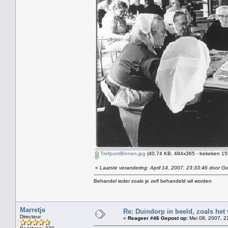
TrefpuntBinnen.jpg
(40.74 KB, 484x365 - bekeken 159
«
Laatste verandering: April 14, 2007, 23:33:46 door Gol
Behandel ieder zoals je zelf behandeld wil worden
Marretje
Re: Duindorp in beeld, zoals het
Directeur
«
Reageer #46 Gepost op:
Mei 08, 2007, 2