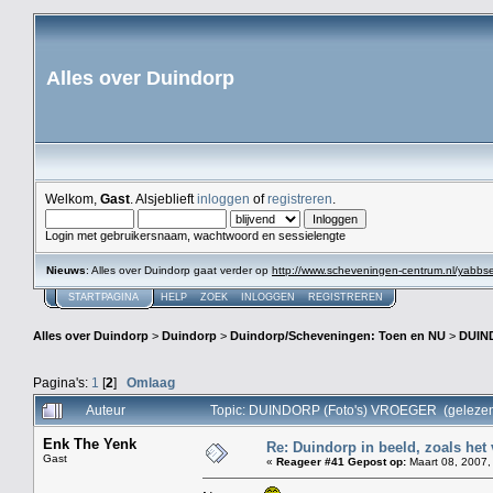
Alles over Duindorp
Welkom,
Gast
. Alsjeblieft
inloggen
of
registreren
.
Login met gebruikersnaam, wachtwoord en sessielengte
Nieuws
: Alles over Duindorp gaat verder op
http://www.scheveningen-centrum.nl/yabb
STARTPAGINA
HELP
ZOEK
INLOGGEN
REGISTREREN
Alles over Duindorp
>
Duindorp
>
Duindorp/Scheveningen: Toen en NU
>
DUIN
Pagina's:
1
[
2
]
Omlaag
Auteur
Topic: DUINDORP (Foto's) VROEGER (gelezen
Enk The Yenk
Re: Duindorp in beeld, zoals het
Gast
«
Reageer #41 Gepost op:
Maart 08, 2007,