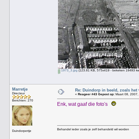
1973_3.jpg
(123.81 KB, 575x419 - bekeken 19493 kee
Marretje
Re: Duindorp in beeld, zoals het
Directeur
«
Reageer #43 Gepost op:
Maart 08, 2007,
Berichten: 270
Enk, wat gaaf die foto's
Behandel ieder zoals je zelf behandeld wil worden
Duindorpertje