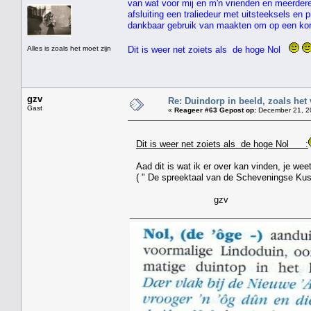
van wat voor mij en m'n vrienden en meerder
afsluiting een traliedeur met uitsteeksels e
dankbaar gebruik van maakten om op een kor
Alles is zoals het moet zijn
Dit is weer net zoiets als de hoge Nol
gzv
Re: Duindorp in beeld, zoals het
Gast
«
Reageer #63 Gepost op:
December 21, 20
Dit is weer net zoiets als de hoge Nol :
Aad dit is wat ik er over kan vinden, je weet
( " De spreektaal van de Scheveningse Kus
gzv