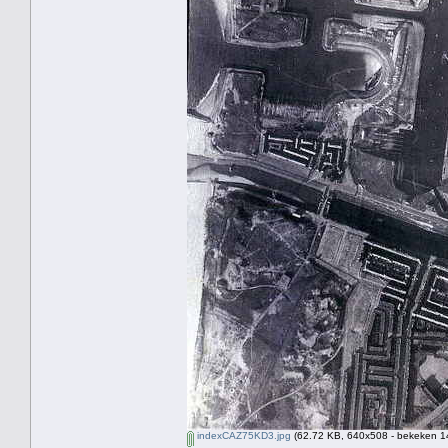
indexCAZ75KD3.jpg
(62.72 KB, 640x508 - bekeken 14