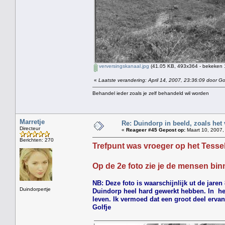
verversingskanaal.jpg
(41.05 KB, 493x364 - bekeken 
«
Laatste verandering: April 14, 2007, 23:36:09 door Gol
Behandel ieder zoals je zelf behandeld wil worden
Marretje
Re: Duindorp in beeld, zoals het
Directeur
«
Reageer #45 Gepost op:
Maart 10, 2007,
Berichten: 270
Trefpunt was vroeger op het Tessel
Op de 2e foto zie je de mensen binn
NB: Deze foto is waarschijnlijk ut de jare
Duindorpertje
Duindorp heel hard gewerkt hebben. In het
leven. Ik vermoed dat een groot deel erva
Golfje