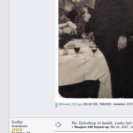
Witkwast_031.jpg
(52.62 KB, 768x565 - bekeken 1577
Golfje
Re: Duindorp in beeld, zoals het
Aministrator
«
Reageer #49 Gepost op:
Mei 31, 2007, 1
Berichten: 48