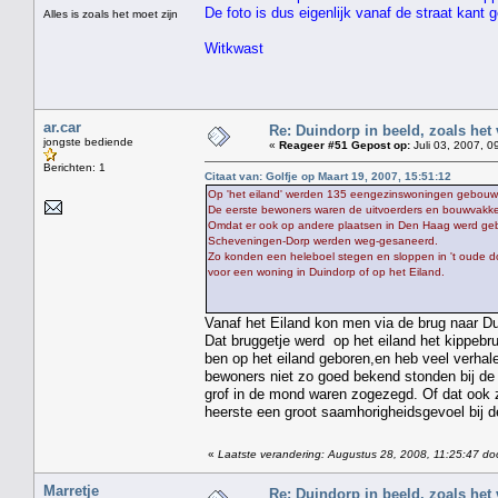
De foto is dus eigenlijk vanaf de straat kant
Alles is zoals het moet zijn
Witkwast
ar.car
Re: Duindorp in beeld, zoals het
jongste bediende
«
Reageer #51 Gepost op:
Juli 03, 2007, 0
Berichten: 1
Citaat van: Golfje op Maart 19, 2007, 15:51:12
Op 'het eiland' werden 135 eengezinswoningen gebouw
De eerste bewoners waren de uitvoerders en bouwvakk
Omdat er ook op andere plaatsen in Den Haag werd gebo
Scheveningen-Dorp werden weg-gesaneerd.
Zo konden een heleboel stegen en sloppen in 't oude d
voor een woning in Duindorp of op het Eiland.
Vanaf het Eiland kon men via de brug naar Du
Dat bruggetje werd op het eiland het kippebr
ben op het eiland geboren,en heb veel verha
bewoners niet zo goed bekend stonden bij de
grof in de mond waren zogezegd. Of dat ook z
heerste een groot saamhorigheidsgevoel bij d
«
Laatste verandering: Augustus 28, 2008, 11:25:47 do
Marretje
Re: Duindorp in beeld, zoals het