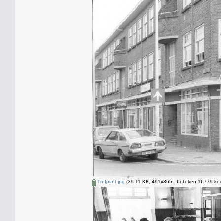
Trefpunt.jpg
(39.11 KB, 491x365 - bekeken 16779 kee