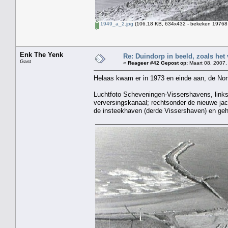
1949_a_2.jpg
(106.18 KB, 634x432 - bekeken 19768 
Enk The Yenk
Re: Duindorp in beeld, zoals het
Gast
«
Reageer #42 Gepost op:
Maart 08, 2007,
Helaas kwam er in 1973 en einde aan, de Nor
Luchtfoto Scheveningen-Vissershavens, link
verversingskanaal; rechtsonder de nieuwe j
de insteekhaven (derde Vissershaven) en geh