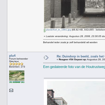
pluvierhof_in_1981.jpg
(68.82 KB, 442x365 - bekeken
«
Laatste verandering: Augustus 28, 2008, 23:30:05 do
Behandel ieder zoals je zelf behandeld wil worden
plu4
Re: Duindorp in beeld, zoals het
Forum beheerder
«
Reageer #54 Gepost op:
Augustus 28, 20
Directeur
Een gedateerde foto van de Houtrustweg
Berichten: 273