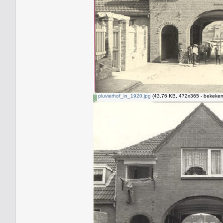
pluvierhof_in_1920.jpg
(43.76 KB, 472x365 - bekeken