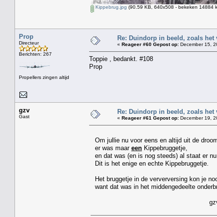
Kippebrug.jpg
(90.59 KB, 640x508 - bekeken 14884 k
Prop
Re: Duindorp in beeld, zoals het
Directeur
«
Reageer #60 Gepost op:
December 15, 20
Berichten: 267
Toppie , bedankt. #108
Prop
Propellers zingen altijd
gzv
Re: Duindorp in beeld, zoals het
Gast
«
Reageer #61 Gepost op:
December 19, 20
Om jullie nu voor eens en altijd uit de droom
er was maar
een
Kippebruggetje,
en dat was (en is nog steeds) al staat er nu
Dit is het enige en echte Kippebruggetje.
Het bruggetje in de ververversing kon je noo
want dat was in het middengedeelte onderb
gz