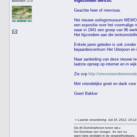
Ingezonden bericht:
Berichten: 273
Geachte heer of mevrouw,
Het nieuwe oorlogsmuseum MEMOR
een expositie over het voormalige 
waar in 1941 een groep van 96 wer
Het bijzondere aan die tentoonstel
Enkele jaren geleden is ook zonder
bejaardencentrum Het Uiterjoon en
Naar aanleiding van deze nieuwe ten
laatste oproep op internet en in wij
Zie svp
http://onsverwonderenron
Met vriendelijke groet en dank voo
Geert Bakker
«
Laatste verandering: Juli 19, 2012, 19:12
Op dit Duindorpforum tonen wij u
het Duindorp van vroeger, én van nu
want niets verdwijnt in de vergetelheidszee,