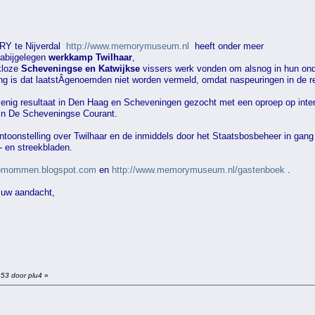
Y te Nijverdal
http://www.memorymuseum.nl
heeft onder meer
nabijgelegen
werkkamp Twilhaar
,
kloze
Scheveningse en Katwijkse
vissers werk vonden om alsnog in hun ond
ling is dat laatstÂ­genoemden niet worden vermeld, omdat naspeuringen in de 
 enig resultaat in Den Haag en Scheveningen gezocht met een oproep op inter
 in De Scheveningse Courant.
toonstelling over Twilhaar en de inmiddels door het Staatsbosbeheer in gang 
k- en streekbladen.
domommen.blogspot.com
en
http://www.memorymuseum.nl/gastenboek
.
r uw aandacht,
:53 door plu4
»