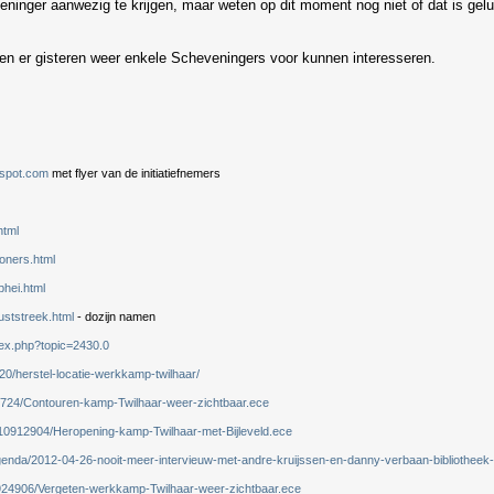
inger aanwezig te krijgen, maar weten op dit moment nog niet of dat is gelu
en er gisteren weer enkele Scheveningers voor kunnen interesseren.
spot.com
met flyer van de initiatiefnemers
html
oners.html
phei.html
uststreek.html
- dozijn namen
dex.php?topic=2430.0
/20/herstel-locatie-werkkamp-twilhaar/
896724/Contouren-kamp-Twilhaar-weer-zichtbaar.ece
k/10912904/Heropening-kamp-Twilhaar-met-Bijleveld.ece
genda/2012-04-26-nooit-meer-intervieuw-met-andre-kruijssen-en-danny-verbaan-bibliotheek
10924906/Vergeten-werkkamp-Twilhaar-weer-zichtbaar.ece