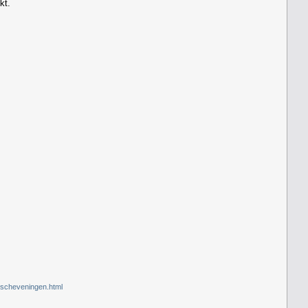
kt.
-scheveningen.html