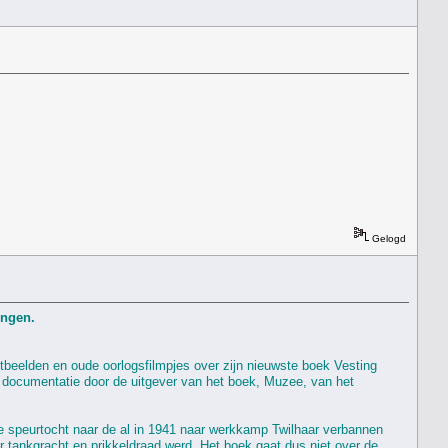
Gelogd
Zoektocht naar 96 Scheveningers die al in 1941 naar Rijkswerkkamp Twilhaar bij Nijverdal in Overijssel gingen‏.
tbeelden en oude oorlogsfilmpjes over zijn nieuwste boek Vesting
 documentatie door de uitgever van het boek, Muzee, van het
e speurtocht naar de al in 1941 naar werkkamp Twilhaar verbannen
r tankgracht en prikkeldraad werd. Het boek gaat dus niet over de