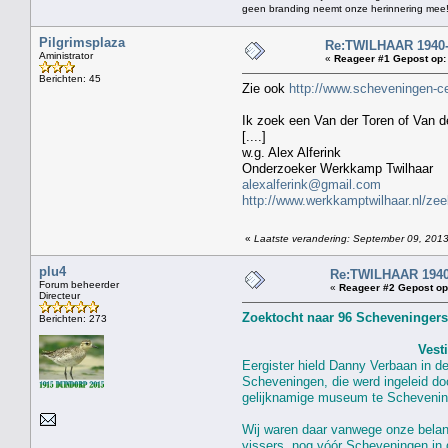
geen branding neemt onze herinnering mee
Pilgrimsplaza
Re:TWILHAAR 1940
Aministrator
«
Reageer #1 Gepost op:
Berichten: 45
Zie ook
http://www.scheveningen-c
Ik zoek een Van der Toren of Van d
[....]
w.g. Alex Alferink
Onderzoeker Werkkamp Twilhaar
alexalferink@gmail.com
http://www.werkkamptwilhaar.nl/zee
«
Laatste verandering: September 09, 201
plu4
Re:TWILHAAR 1940
Forum beheerder
«
Reageer #2 Gepost op
Directeur
Berichten: 273
Vest
Eergister hield Danny Verbaan in d
Scheveningen, die werd ingeleid do
gelijknamige museum te Schevenin
Wij waren daar vanwege onze belan
vissers, nog vóór Scheveningen in 