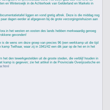
ten en Winterswijk in de Achterhoek van Gelderland en Markelo in
ocumentatietafel liggen en vond gretig aftrek. Deze is die middag nog
paar dagen eerder al afgegeven bij de grote verzorgingstehuizen aan
fora in het westen en oosten des lands hebben merkwaardig genoeg
trokkene gevonden!
e is de wens om deze groep van precies 96 (een werkkamp uit die tijd
amp Twilhaar, waar zij in 1941/42 een dik jaar op de hei en in het
m het den tewerkgestelden uit de groote steden, die verblijf houden in
t kamp is gegeven; zie het artikel in de Provinciale Overĳsselsche en
r.html