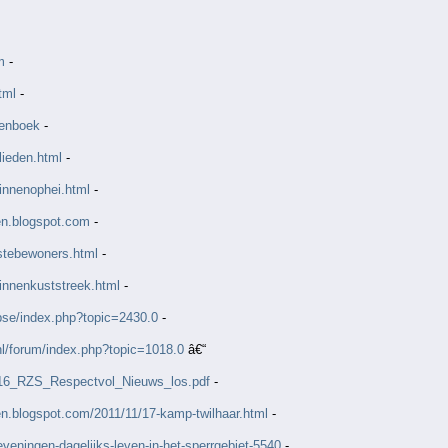
m
-
tml
-
tenboek
-
lieden.html
-
innenophei.html
-
n.blogspot.com
-
rstebewoners.html
-
innenkuststreek.html
-
bse/index.php?topic=2430.0
-
nl/forum/index.php?topic=1018.0
â€“
0216_RZS_Respectvol_Nieuws_los.pdf
-
.blogspot.com/2011/11/17-kamp-twilhaar.html
-
heveningen-dagelijks-leven-in-het-sperrgebiet-5540
-