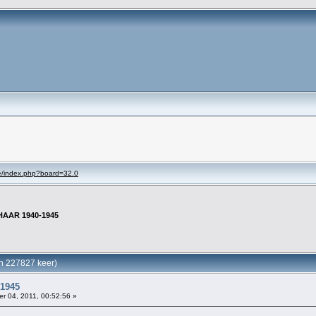
se/index.php?board=32.0
HAAR 1940-1945
n 227827 keer)
1945
 04, 2011, 00:52:56 »