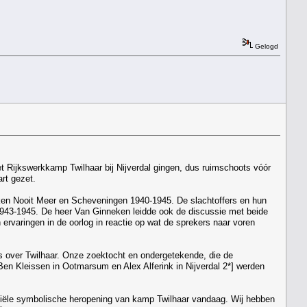
Gelogd
t Rijkswerkkamp Twilhaar bij Nijverdal gingen, dus ruimschoots vóór
rt gezet.
eken Nooit Meer en Scheveningen 1940-1945. De slachtoffers en hun
 1943-1945. De heer Van Ginneken leidde ook de discussie met beide
rvaringen in de oorlog in reactie op wat de sprekers naar voren
s over Twilhaar. Onze zoektocht en ondergetekende, die de
en Kleissen in Ootmarsum en Alex Alferink in Nijverdal 2*] werden
fficiële symbolische heropening van kamp Twilhaar vandaag. Wij hebben