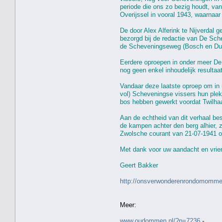
periode die ons zo bezig houdt, va
Overijssel in vooral 1943, waarnaar
De door Alex Alferink te Nijverdal 
bezorgd bij de redactie van De Sch
de Scheveningseweg (Bosch en Duin)
Eerdere oproepen in onder meer De
nog geen enkel inhoudelijk resulta
Vandaar deze laatste oproep om in 
vol) Scheveningse vissers hun plekj
bos hebben gewerkt voordat Twilha
Aan de echtheid van dit verhaal bes
de kampen achter den berg alhier, 
Zwolsche courant van 21-07-1941 
Met dank voor uw aandacht en vrien
Geert Bakker
http://onsverwonderenrondomommen
Meer:
www.oudommen.nl/?p=7236
-