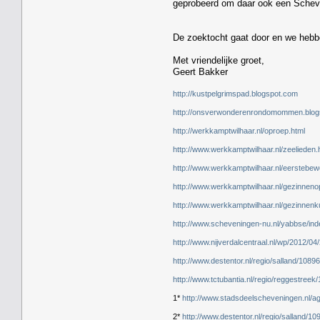
geprobeerd om daar ook een Scheven
De zoektocht gaat door en we hebb
Met vriendelijke groet,
Geert Bakker
http://kustpelgrimspad.blogspot.com
http://onsverwonderenrondomommen.blog
http://werkkamptwilhaar.nl/oproep.html
http://www.werkkamptwilhaar.nl/zeelieden.
http://www.werkkamptwilhaar.nl/eerstebew
http://www.werkkamptwilhaar.nl/gezinneno
http://www.werkkamptwilhaar.nl/gezinnenk
http://www.scheveningen-nu.nl/yabbse/in
http://www.nijverdalcentraal.nl/wp/2012/04
http://www.destentor.nl/regio/salland/10
http://www.tctubantia.nl/regio/reggestree
1*
http://www.stadsdeelscheveningen.nl/a
2*
http://www.destentor.nl/regio/salland/