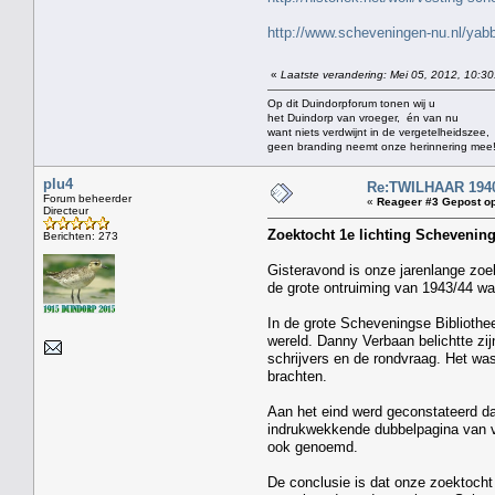
http://www.scheveningen-nu.nl/y
«
Laatste verandering: Mei 05, 2012, 10:30
Op dit Duindorpforum tonen wij u
het Duindorp van vroeger, én van nu
want niets verdwijnt in de vergetelheidszee,
geen branding neemt onze herinnering mee
plu4
Re:TWILHAAR 1940
Forum beheerder
«
Reageer #3 Gepost op
Directeur
Zoektocht 1e lichting Schevenin
Berichten: 273
Gisteravond is onze jarenlange zoe
de grote ontruiming van 1943/44 waa
In de grote Scheveningse Biblioth
wereld. Danny Verbaan belichtte zi
schrijvers en de rondvraag. Het wa
brachten.
Aan het eind werd geconstateerd d
indrukwekkende dubbelpagina van vo
ook genoemd.
De conclusie is dat onze zoektocht 