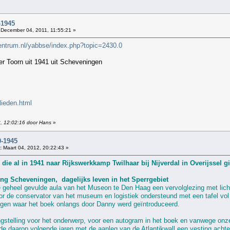
!
-1945
December 04, 2011, 11:55:21 »
entrum.nl/yabbse/index.php?topic=2430.0
er Toorn uit 1941 uit Scheveningen
lieden.html
3, 12:02:16 door Hans
»
-1945
:
Maart 04, 2012, 20:22:43 »
ing Scheveningen, dagelijks leven in het Sperrgebiet
e geheel gevulde aula van het Museon te Den Haag een vervolglezing met lich
or de conservator van het museum en logistiek ondersteund met een tafel vol
gen waar het boek onlangs door Danny werd geïntroduceerd.
gstelling voor het onderwerp, voor een autogram in het boek en vanwege onz
de daarop volgende jaren met de aanleg van de Atlantikwall een vesting achte