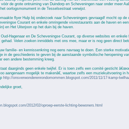
n vóór de grote ontruiming van Duindorp en Scheveningen naar onder meer Aal
 het oorlogsmonument in de Tesselsestraat verwijst.
gemaakte flyer Hulp bij onderzoek naar Scheveningers gevraagd! mocht op de d
eveningse Courant en enkele omringende visrestaurants aan de haven en een 
 en Het Uiterjoon op het duin bij de haven.
 Oud-Hagenaar en De Scheveningse Courant, op diverse websites en enkele 
at gehad. Velen zoeken inmiddels met ons mee, maar er is nog geen direct be
uw familie- en kennissenkring nog eens navraag te doen. Een sterke motivati
e in de geschiedenis te geven bij de aanstaande symbolische heropening van k
ar een andere bestemming kreeg.
taat daarginds geen enkele twijfel. Er is toen zelfs een comité gesticht â€œo
zoo aangenaam mogelijk te makenâ€, waartoe zelfs een muziekuitvoering in he
op
http://onsverwonderenrondomommen.blogspot.com/2011/11/17-kamp-twilhaa
delijke groet,
.blogspot.com/2012/02/oproep-eerste-lichting-bewoners.html