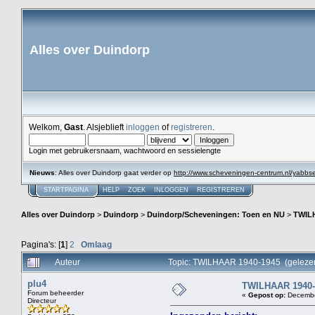
Alles over Duindorp
Welkom,
Gast
. Alsjeblieft
inloggen
of
registreren
.
Login met gebruikersnaam, wachtwoord en sessielengte
Nieuws
: Alles over Duindorp gaat verder op
http://www.scheveningen-centrum.nl/yabb
STARTPAGINA
HELP
ZOEK
INLOGGEN
REGISTREREN
Alles over Duindorp
>
Duindorp
>
Duindorp/Scheveningen: Toen en NU
>
TWIL
Pagina's: [
1
]
2
Omlaag
Auteur
Topic: TWILHAAR 1940-1945 (geleze
plu4
TWILHAAR 1940-
Forum beheerder
«
Gepost op:
December
Directeur