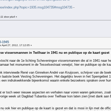
abbse/index.php?topic=1935.msg104735#msg104735
-
:11 door plu4
»
!
-1945
:
April 27, 2012, 17:12:05 »
gse vissersmannen in Twilhaar in 1941 nu en publique op de kaart gezet
ktocht naar de 1e lichting Scheveningse vissersmannen die al in 1941 naar he
rnaar het monument in de Tesselsestraat verwijst, hier en publique op de kaa
eek interviewde René van Ginneken André van Kruijssen, schrijver van de bo
jn laatste boek Vesting Scheveningen. Het dagelijks leven in het Sperrgebiet
s een indrukwekkende bijeenkomst waarin enkele bezoekers spraken over hun e
at er toch weer nieuwe aspecten en verhalen naar voren waren gekomen, zoal
rige week uit Dagblad Tubantia over Twilhaar kon laten zien [met dank aan B
nu ook hier en publique op de kaart is gezet en dat is mooi in lijn met de o