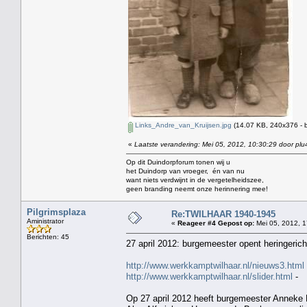
Links_Andre_van_Kruijsen.jpg
(14.07 KB, 240x376 - 
«
Laatste verandering: Mei 05, 2012, 10:30:29 door plu
Op dit Duindorpforum tonen wij u
het Duindorp van vroeger, én van nu
want niets verdwijnt in de vergetelheidszee,
geen branding neemt onze herinnering mee!
Pilgrimsplaza
Re:TWILHAAR 1940-1945
Aministrator
«
Reageer #4 Gepost op:
Mei 05, 2012, 1
Berichten: 45
27 april 2012: burgemeester opent heringeric
http://www.werkkamptwilhaar.nl/nieuws3.html
http://www.werkkamptwilhaar.nl/slider.html
-
Op 27 april 2012 heeft burgemeester Anneke 