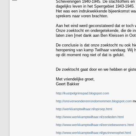
Scheveningen 1940-1945. De slachtoffers en 
dagelijks leven in het Sperrgebiet 1943-1945
Het was een indrukwekkende bijeenkomst waar
sprekers naar voren brachten.
Aan het eind werd geconstateerd dat er toch
Onze zoektocht en ondergetekende, die de in
laten zien [met dank aan Ben Kleissen in Oot
De conclusie is dat onze zoektocht nu ook hier
heropening van kamp Twilhaar vandaag. Wij 
op dit moment nog niet of dat is gelukt.
De zoektocht gaat door en we hebben er gist
Met vriendelijke groet,
Geert Bakker
http://kustpelgrimspad.blogspot.com
http://onsverwonderenrondomommen.blogspot.com
me
http://werkkamptwilhaar.nl/oproep.html
http://www.werkkamptwilhaar.nl/zeelieden.html
http://www.werkkamptwilhaar.nl/eerstebewoners.html
http://www.werkkamptwilhaar.nl/gezinnenophei.html