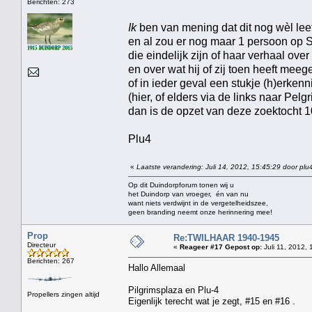
Berichten: 273
Ik
ben van mening dat dit nog wèl leef
en al zou er nog maar 1 persoon op 
die eindelijk zijn of haar verhaal o
en over wat hij of zij toen heeft mee
of in ieder geval een stukje (h)erken
(hier, of elders via de links naar Pelg
dan is de opzet van deze zoektocht 
Plu4
«
Laatste verandering: Juli 14, 2012, 15:45:29 door plu
Op dit Duindorpforum tonen wij u
het Duindorp van vroeger, én van nu
want niets verdwijnt in de vergetelheidszee,
geen branding neemt onze herinnering mee!
Prop
Re:TWILHAAR 1940-1945
Directeur
«
Reageer #17 Gepost op:
Juli 11, 2012, 
Berichten: 267
Hallo Allemaal
Pilgrimsplaza en Plu-4
Propellers zingen altijd
Eigenlijk terecht wat je zegt, #15 en #16 .