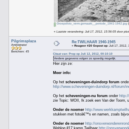
Groepsfoto_verm.gemaakt__periode_1941-1942.jpg
(
«
Laatste verandering: Juli 17, 2012, 15:56:05 door plu
Pilgrimsplaza
Re:TWILHAAR 1940-1945
Aministrator
«
Reageer #20 Gepost op:
Juli 17, 2012, 
Berichten: 45
Citaat van: Prop op Juli 12, 2012, 00:10:10
Verdere gegevens volgen zo spoedig mogelijk.
Hier zijn ze:
Meer info:
Op het
scheveningen-duindorp forum
onde
http://www.scheveningen-duindorp.nl/forum
Op het
scheveningen-nu forum
onder
http:
zie Topic: WOII, Ik zoek een Van der Toorn, ui
Onder de noemer
http://www.werkkamptwilha
stukken met fotoâ€™s en namen, zoals bijv
Onder de noemer
http://onsverwonderenro
Weblog #17 kamp Twilhaar
http://onsverwon