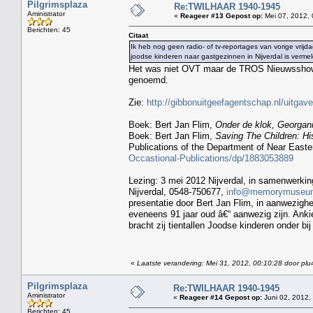
Pilgrimsplaza
Re:TWILHAAR 1940-1945
Aministrator
«
Reageer #13 Gepost op:
Mei 07, 2012, 
Berichten: 45
Citaat
Ik heb nog geen radio- of tv-reportages van vorige vri
joodse kinderen naar gastgezinnen in Nijverdal is vermel
Het was niet OVT maar de TROS Nieuwsshow v
genoemd.
Zie:
http://gibbonuitgeefagentschap.nl/uitgav
Boek: Bert Jan Flim,
Onder de klok, Georgani
Boek: Bert Jan Flim,
Saving The Children: H
Publications of the Department of Near Easter
Occastional-Publications/dp/1883053889
Lezing: 3 mei 2012 Nijverdal, in samenwerki
Nijverdal, 0548-750677,
info@memorymuseum
presentatie door Bert Jan Flim, in aanwezighei
eveneens 91 jaar oud â€“ aanwezig zijn. Ankie
bracht zij tientallen Joodse kinderen onder b
«
Laatste verandering: Mei 31, 2012, 00:10:28 door plu
Pilgrimsplaza
Re:TWILHAAR 1940-1945
Aministrator
«
Reageer #14 Gepost op:
Juni 02, 2012,
Berichten: 45