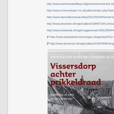
http://www.werkkamptwilhaar.nl/gezinnenkuststreek.ht
http://www.scheveningen-nu.nl/yabbse/index.php?topi
http://www.nijverdalcentraal.nl/wp/2012/04/20/herstel-
http://www.destentor.nl/regio/salland/10896724/Conto
http://www.tctubantia.nl/regio/reggestreek/10912904/
1*
http://www.stadsdeelscheveningen.nl/agenda/2012-
2*
http://www.destentor.nl/regio/salland/10924906/Ve