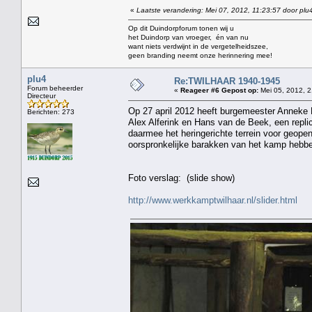
«
Laatste verandering: Mei 07, 2012, 11:23:57 door plu
Op dit Duindorpforum tonen wij u
het Duindorp van vroeger, én van nu
want niets verdwijnt in de vergetelheidszee,
geen branding neemt onze herinnering mee!
plu4
Re:TWILHAAR 1940-1945
Forum beheerder
«
Reageer #6 Gepost op:
Mei 05, 2012, 2
Directeur
Op 27 april 2012 heeft burgemeester Anneke 
Berichten: 273
Alex Alferink en Hans van de Beek, een repli
daarmee het heringerichte terrein voor geop
oorspronkelijke barakken van het kamp hebb
Foto verslag: (slide show)
http://www.werkkamptwilhaar.nl/slider.html