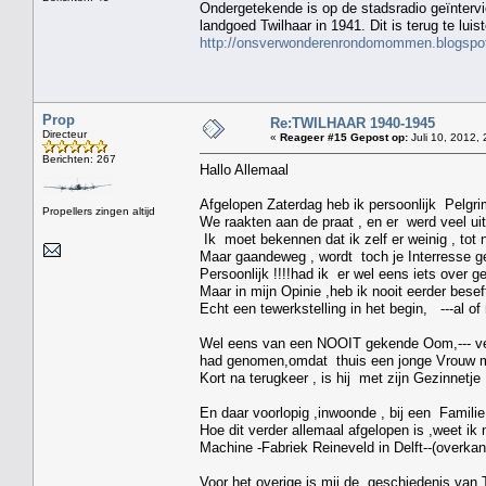
Ondergetekende is op de stadsradio geïnterv
landgoed Twilhaar in 1941. Dit is terug te lui
http://onsverwonderenrondomommen.blogspot
Prop
Re:TWILHAAR 1940-1945
Directeur
«
Reageer #15 Gepost op:
Juli 10, 2012, 
Berichten: 267
Hallo Allemaal
Afgelopen Zaterdag heb ik persoonlijk Pelgr
Propellers zingen altijd
We raakten aan de praat , en er werd veel ui
Ik moet bekennen dat ik zelf er weinig , tot 
Maar gaandeweg , wordt toch je Interresse 
Persoonlijk !!!!had ik er wel eens iets over g
Maar in mijn Opinie ,heb ik nooit eerder bese
Echt een tewerkstelling in het begin, ---al of ni
Wel eens van een NOOIT gekende Oom,--- ver
had genomen,omdat thuis een jonge Vrouw m
Kort na terugkeer , is hij met zijn Gezinnetj
En daar voorlopig ,inwoonde , bij een Familie
Hoe dit verder allemaal afgelopen is ,weet ik
Machine -Fabriek Reineveld in Delft--(overkan
Voor het overige is mij de geschiedenis van