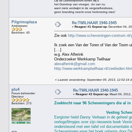
Op dit Duindorpforum tonen wij u
het Duindorp van vroeger, én van nu
want niets verdwijnt in de vergetelheidszee,
geen branding neemt onze herinnering mee!
Pilgrimsplaza
Re:TWILHAAR 1940-1945
Aministrator
«
Reageer #1 Gepost op:
December 04, 201
Berichten: 45
Zie ook
http://www.scheveningen-centrum.nl
Ik zoek een Van der Toren of Van der Toorn u
[....]
w.g. Alex Alferink
Onderzoeker Werkkamp Twilhaar
alexalferink@gmail.com
http://www.werkkamptwilhaar.nl/zeelieden.htm
«
Laatste verandering: September 09, 2013, 12:02:16 
plu4
Re:TWILHAAR 1940-1945
Forum beheerder
«
Reageer #2 Gepost op:
Maart 04, 2012,
Directeur
Berichten: 273
Vesting Schev
Eergister hield Danny Verbaan in de geheel 
oorlogsfilmpjes over zijn nieuwste boek Vest
ondersteund met een tafel vol documentatie 
Scheveningen waar het boek onlangs door Da