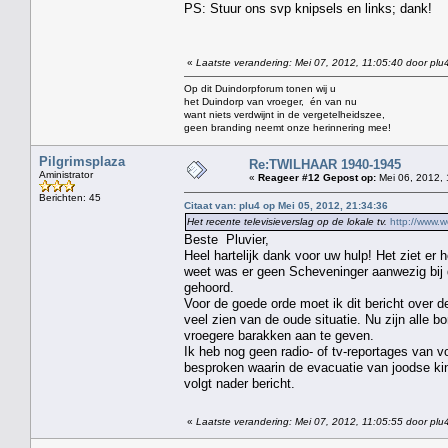
PS: Stuur ons svp knipsels en links; dank!
«
Laatste verandering: Mei 07, 2012, 11:05:40 door plu
Op dit Duindorpforum tonen wij u
het Duindorp van vroeger, én van nu
want niets verdwijnt in de vergetelheidszee,
geen branding neemt onze herinnering mee!
Pilgrimsplaza
Re:TWILHAAR 1940-1945
Aministrator
«
Reageer #12 Gepost op:
Mei 06, 2012, 
Berichten: 45
Citaat van: plu4 op Mei 05, 2012, 21:34:36
Het recente televisieverslag op de lokale tv.
http://www.
Beste Pluvier,
Heel hartelijk dank voor uw hulp! Het ziet er 
weet was er geen Scheveninger aanwezig bij de
gehoord.
Voor de goede orde moet ik dit bericht over 
veel zien van de oude situatie. Nu zijn alle
vroegere barakken aan te geven.
Ik heb nog geen radio- of tv-reportages van 
besproken waarin de evacuatie van joodse kin
volgt nader bericht.
«
Laatste verandering: Mei 07, 2012, 11:05:55 door plu