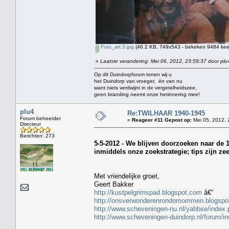
Foto_art.3.jpg
(46.2 KB, 749x543 - bekeken 9484 keer
«
Laatste verandering: Mei 06, 2012, 23:59:37 door plu
Op dit Duindorpforum tonen wij u
het Duindorp van vroeger, én van nu
want niets verdwijnt in de vergetelheidszee,
geen branding neemt onze herinnering mee!
plu4
Re:TWILHAAR 1940-1945
Forum beheerder
«
Reageer #11 Gepost op:
Mei 05, 2012, 
Directeur
Berichten: 273
5-5-2012 - We blijven doorzoeken naar de 
inmiddels onze zoekstrategie; tips zijn ze
Met vriendelijke groet,
Geert Bakker
http://kustpelgrimspad.blogspot.com
â€“
http://onsverwonderenrondomommen.blogspo
http://www.scheveningen-nu.nl/yabbse/inde
http://www.scheveningen-duindorp.nl/forum