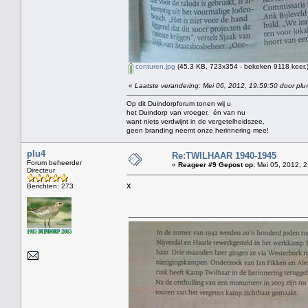
conturen.jpg
(45.3 KB, 723x354 - bekeken 9118 keer.
«
Laatste verandering: Mei 06, 2012, 19:59:50 door plu
Op dit Duindorpforum tonen wij u
het Duindorp van vroeger, én van nu
want niets verdwijnt in de vergetelheidszee,
geen branding neemt onze herinnering mee!
plu4
Re:TWILHAAR 1940-1945
Forum beheerder
«
Reageer #9 Gepost op:
Mei 05, 2012, 2
Directeur
x
Berichten: 273