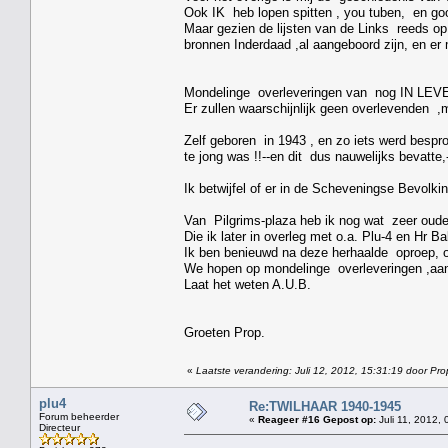
Ook IK heb lopen spitten , you tuben, en go
Maar gezien de lijsten van de Links reeds op 
bronnen Inderdaad ,al aangeboord zijn, en e
Mondelinge overleveringen van nog IN LEVEN
Er zullen waarschijnlijk geen overlevenden ,m
Zelf geboren in 1943 , en zo iets werd bespro
te jong was !!--en dit dus nauwelijks bevatte
Ik betwijfel of er in de Scheveningse Bevolki
Van Pilgrims-plaza heb ik nog wat zeer oud
Die ik later in overleg met o.a. Plu-4 en Hr 
Ik ben benieuwd na deze herhaalde oproep, 
We hopen op mondelinge overleveringen ,aan 
Laat het weten A.U.B.
Groeten Prop.
«
Laatste verandering: Juli 12, 2012, 15:31:19 door Pro
plu4
Re:TWILHAAR 1940-1945
Forum beheerder
«
Reageer #16 Gepost op:
Juli 11, 2012, 
Directeur