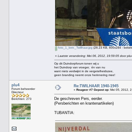
foto_1_betr._Twillhaar.jpg
(26.23 KB, 600x284 - bekek
«
Laatste verandering: Mei 06, 2012, 19:59:05 door plu
Op dit Duindorpforum tonen wij u
het Duindorp van vroeger, én van nu
want niets verdwijnt in de vergetelheidszee,
geen branding neemt onze herinnering mee!
plu4
Re:TWILHAAR 1940-1945
Forum beheerder
«
Reageer #7 Gepost op:
Mei 05, 2012, 2
Directeur
De geschreven Pers, eerder.
Berichten: 273
(Persberichten en krantenartikelen)
TUBANTIA: