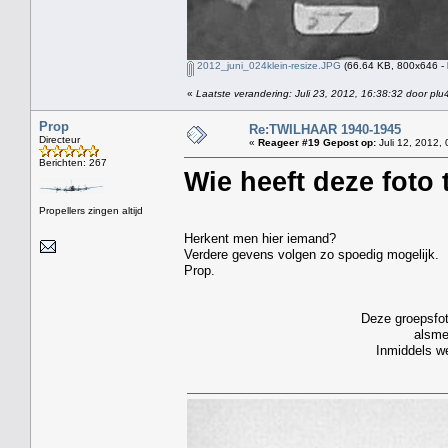
2012_juni_024klein-resize.JPG
(66.64 KB, 800x646 - 
«
Laatste verandering: Juli 23, 2012, 16:38:32 door plu
Prop
Re:TWILHAAR 1940-1945
Directeur
«
Reageer #19 Gepost op:
Juli 12, 2012, 
Berichten: 267
Wie heeft deze foto 
Propellers zingen altijd
Herkent men hier iemand?
Verdere gevens volgen zo spoedig mogelijk.
Prop.
Deze groepsfot
alsme
Inmiddels we