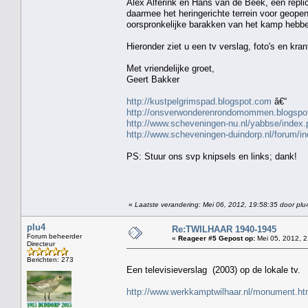
Alex Alferink en Hans van de Beek, een repli
daarmee het heringerichte terrein voor geop
oorspronkelijke barakken van het kamp hebb
Hieronder ziet u een tv verslag, foto's en kran
Met vriendelijke groet,
Geert Bakker
http://kustpelgrimspad.blogspot.com
â€“
http://onsverwonderenrondomommen.blogspo
http://www.scheveningen-nu.nl/yabbse/inde
http://www.scheveningen-duindorp.nl/forum
PS: Stuur ons svp knipsels en links; dank!
«
Laatste verandering: Mei 06, 2012, 19:58:35 door plu
plu4
Re:TWILHAAR 1940-1945
Forum beheerder
«
Reageer #5 Gepost op:
Mei 05, 2012, 2
Directeur
Berichten: 273
Een televisieverslag (2003) op de lokale tv.
http://www.werkkamptwilhaar.nl/monument.ht