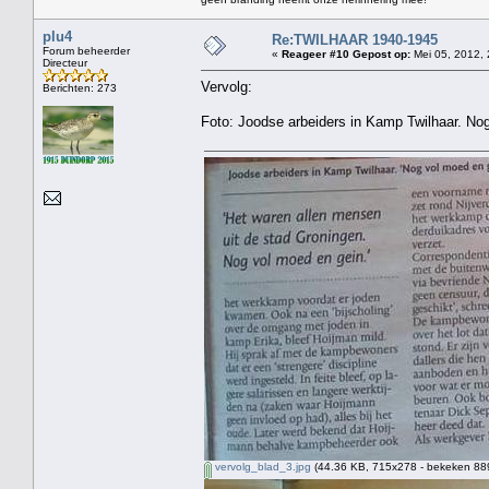
plu4
Re:TWILHAAR 1940-1945
Forum beheerder
«
Reageer #10 Gepost op:
Mei 05, 2012, 
Directeur
Vervolg:
Berichten: 273
Foto: Joodse arbeiders in Kamp Twilhaar. No
vervolg_blad_3.jpg
(44.36 KB, 715x278 - bekeken 889