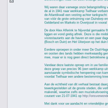
Wij waren daar vanwege onze belangstelling 
de al in 1941 naar werkkamp Twilhaar verban
de Atlantikwall een vesting achter tankgracht
van vóór de grote ontruiming van Duindorp e
Gelderland en Markelo in Overijssel in voora
De door Alex Alferink te Nijverdal gemaakte 
liggen en vond gretig aftrek. Deze is die mi
visrestaurants aan de haven en een paar dag
(Bosch en Duin) en Het Uiterjoon op het duin 
Eerdere oproepen in onder meer De Oud-Hagen
en oosten des lands hebben merkwaardig geno
mee, maar er is nog geen direct betrokkene 
Vandaar deze laatste oproep om in uw famili
deze groep van precies 96 (een werkkamp uit d
aanstaande symbolische heropening van kamp T
voordat Twilhaar een andere bestemming kre
Aan de echtheid van dit verhaal bestaat daar
tewerkgestelden uit de groote steden, die ver
makenâ€, waartoe zelfs een muziekuitvoering
courant van 21-07-1941 op
http://onsverwon
Met dank voor uw aandacht en vriendelijke gr