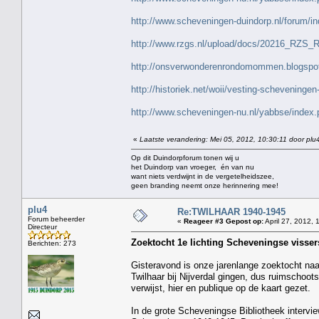
http://www.scheveningen-duindorp.nl/forum/i
http://www.rzgs.nl/upload/docs/20216_RZS_
http://onsverwonderenrondomommen.blogspot
http://historiek.net/woii/vesting-scheveningen
http://www.scheveningen-nu.nl/yabbse/ind
«
Laatste verandering: Mei 05, 2012, 10:30:11 door plu
Op dit Duindorpforum tonen wij u
het Duindorp van vroeger, én van nu
want niets verdwijnt in de vergetelheidszee,
geen branding neemt onze herinnering mee!
plu4
Re:TWILHAAR 1940-1945
Forum beheerder
«
Reageer #3 Gepost op:
April 27, 2012, 
Directeur
Zoektocht 1e lichting Scheveningse visse
Berichten: 273
Gisteravond is onze jarenlange zoektocht na
Twilhaar bij Nijverdal gingen, dus ruimschoo
verwijst, hier en publique op de kaart gezet.
In de grote Scheveningse Bibliotheek interv