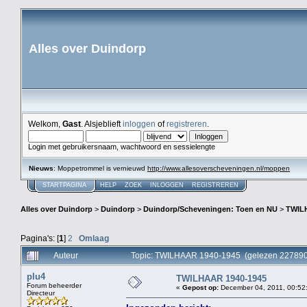
Alles over Duindorp
Welkom,
Gast
. Alsjeblieft
inloggen
of
registreren
.
Login met gebruikersnaam, wachtwoord en sessielengte
Nieuws
: Moppetrommel is vernieuwd
http://www.allesoverscheveningen.nl/moppen
STARTPAGINA
HELP
ZOEK
INLOGGEN
REGISTREREN
Alles over Duindorp
>
Duindorp
>
Duindorp/Scheveningen: Toen en NU
>
TWIL
Pagina's: [
1
]
2
Omlaag
Auteur
Topic: TWILHAAR 1940-1945 (gelezen 227890
plu4
TWILHAAR 1940-1945
Forum beheerder
«
Gepost op:
December 04, 2011, 00:52
Directeur