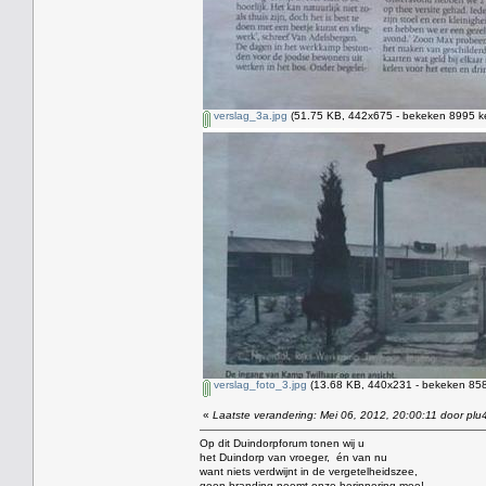
verslag_3a.jpg
(51.75 KB, 442x675 - bekeken 8995 ke
verslag_foto_3.jpg
(13.68 KB, 440x231 - bekeken 858
«
Laatste verandering: Mei 06, 2012, 20:00:11 door plu
Op dit Duindorpforum tonen wij u
het Duindorp van vroeger, én van nu
want niets verdwijnt in de vergetelheidszee,
geen branding neemt onze herinnering mee!