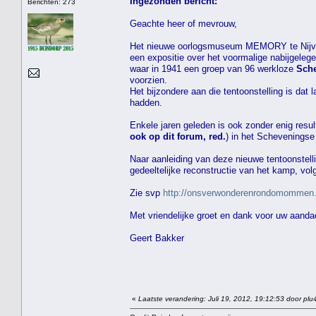
Ingezonden bericht:
Berichten: 273
Geachte heer of mevrouw,
Het nieuwe oorlogsmuseum MEMORY te Nij
een expositie over het voormalige nabijgeleg
waar in 1941 een groep van 96 werkloze
Sche
voorzien.
Het bijzondere aan die tentoonstelling is da
hadden.
Enkele jaren geleden is ook zonder enig resu
ook op dit forum, red.
) in het Scheveningse
Naar aanleiding van deze nieuwe tentoonstell
gedeeltelijke reconstructie van het kamp, volg
Zie svp
http://onsverwonderenrondomommen
Met vriendelijke groet en dank voor uw aanda
Geert Bakker
«
Laatste verandering: Juli 19, 2012, 19:12:53 door plu