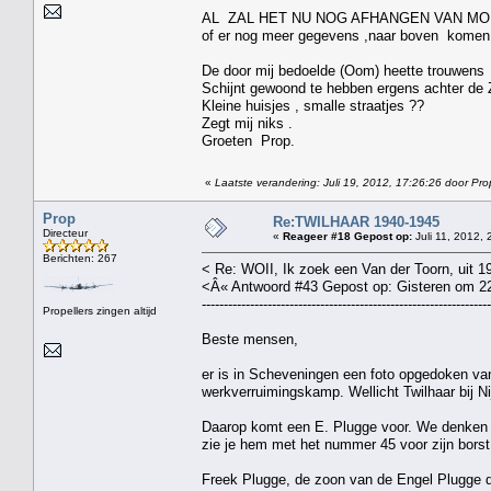
AL ZAL HET NU NOG AFHANGEN VAN M
of er nog meer gegevens ,naar boven komen
De door mij bedoelde (Oom) heette trouwens
Schijnt gewoond te hebben ergens achter de
Kleine huisjes , smalle straatjes ??
Zegt mij niks .
Groeten Prop.
«
Laatste verandering: Juli 19, 2012, 17:26:26 door Pro
Prop
Re:TWILHAAR 1940-1945
Directeur
«
Reageer #18 Gepost op:
Juli 11, 2012, 
Berichten: 267
< Re: WOII, Ik zoek een Van der Toorn, uit 194
<Â« Antwoord #43 Gepost op: Gisteren om 2
------------------------------------------------------------------
Propellers zingen altijd
Beste mensen,
er is in Scheveningen een foto opgedoken va
werkverruimingskamp. Wellicht Twilhaar bij Ni
Daarop komt een E. Plugge voor. We denken h
zie je hem met het nummer 45 voor zijn borst
Freek Plugge, de zoon van de Engel Plugge di