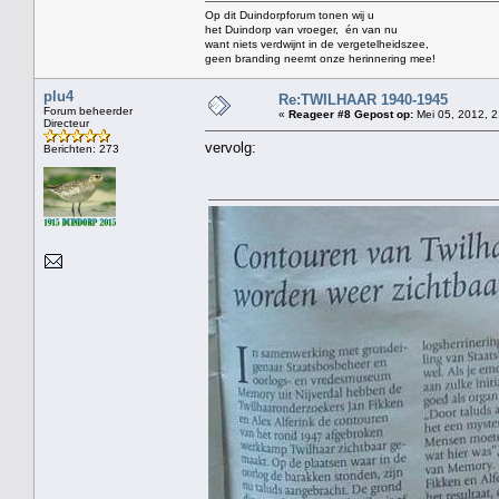
Op dit Duindorpforum tonen wij u
het Duindorp van vroeger, én van nu
want niets verdwijnt in de vergetelheidszee,
geen branding neemt onze herinnering mee!
plu4
Re:TWILHAAR 1940-1945
Forum beheerder
«
Reageer #8 Gepost op:
Mei 05, 2012, 2
Directeur
vervolg:
Berichten: 273