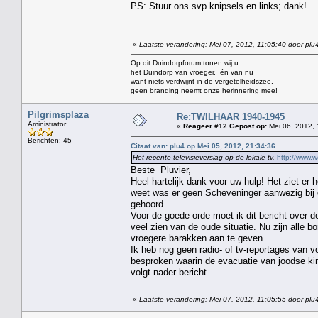
PS: Stuur ons svp knipsels en links; dank!
«
Laatste verandering: Mei 07, 2012, 11:05:40 door plu
Op dit Duindorpforum tonen wij u
het Duindorp van vroeger, én van nu
want niets verdwijnt in de vergetelheidszee,
geen branding neemt onze herinnering mee!
Pilgrimsplaza
Re:TWILHAAR 1940-1945
Aministrator
«
Reageer #12 Gepost op:
Mei 06, 2012, 
Berichten: 45
Citaat van: plu4 op Mei 05, 2012, 21:34:36
Het recente televisieverslag op de lokale tv.
http://www.
Beste Pluvier,
Heel hartelijk dank voor uw hulp! Het ziet er 
weet was er geen Scheveninger aanwezig bij de
gehoord.
Voor de goede orde moet ik dit bericht over 
veel zien van de oude situatie. Nu zijn alle
vroegere barakken aan te geven.
Ik heb nog geen radio- of tv-reportages van 
besproken waarin de evacuatie van joodse kin
volgt nader bericht.
«
Laatste verandering: Mei 07, 2012, 11:05:55 door plu