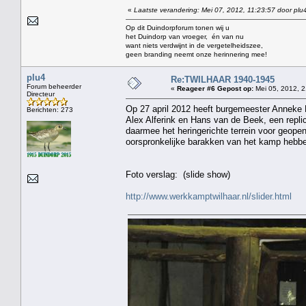
«
Laatste verandering: Mei 07, 2012, 11:23:57 door plu
Op dit Duindorpforum tonen wij u
het Duindorp van vroeger, én van nu
want niets verdwijnt in de vergetelheidszee,
geen branding neemt onze herinnering mee!
plu4
Re:TWILHAAR 1940-1945
Forum beheerder
«
Reageer #6 Gepost op:
Mei 05, 2012, 2
Directeur
Op 27 april 2012 heeft burgemeester Anneke 
Berichten: 273
Alex Alferink en Hans van de Beek, een repli
daarmee het heringerichte terrein voor geop
oorspronkelijke barakken van het kamp hebb
Foto verslag: (slide show)
http://www.werkkamptwilhaar.nl/slider.html