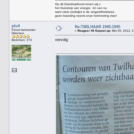
Op dit Duindorpforum tonen wij u
het Duindorp van vroeger, én van nu
want niets verdwijnt in de vergetelheidszee,
geen branding neemt onze herinnering mee!
plu4
Re:TWILHAAR 1940-1945
Forum beheerder
«
Reageer #8 Gepost op:
Mei 05, 2012, 2
Directeur
vervolg:
Berichten: 273