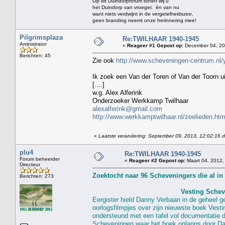
Op dit Duindorpforum tonen wij u
het Duindorp van vroeger, én van nu
want niets verdwijnt in de vergetelheidszee,
geen branding neemt onze herinnering mee!
Pilgrimsplaza
Re:TWILHAAR 1940-1945
Aministrator
«
Reageer #1 Gepost op:
December 04, 201
Berichten: 45
Zie ook
http://www.scheveningen-centrum.nl
Ik zoek een Van der Toren of Van der Toorn u
[....]
w.g. Alex Alferink
Onderzoeker Werkkamp Twilhaar
alexalferink@gmail.com
http://www.werkkamptwilhaar.nl/zeelieden.htm
«
Laatste verandering: September 09, 2013, 12:02:16 
plu4
Re:TWILHAAR 1940-1945
Forum beheerder
«
Reageer #2 Gepost op:
Maart 04, 2012,
Directeur
Berichten: 273
Vesting Schev
Eergister hield Danny Verbaan in de geheel 
oorlogsfilmpjes over zijn nieuwste boek Vest
ondersteund met een tafel vol documentatie 
Scheveningen waar het boek onlangs door Da