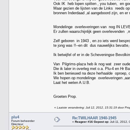
Ook IK heb lopen spitten , you tuben, en go
Maar gezien de lijsten van de Links reeds op 
bronnen Inderdaad ,al aangeboord zijn, en e
Mondelinge overleveringen van nog IN LEVEN
Er zullen waarschijnlijk geen overlevenden ,m
Zelf geboren in 1943 , en zo iets werd bespro
te jong was !!--en dit dus nauwelijks bevatte
Ik betwijfel of er in de Scheveningse Bevolki
Van Pilgrims-plaza heb ik nog wat zeer oud
Die ik later in overleg met o.a. Plu-4 en Hr 
Ik ben benieuwd na deze herhaalde oproep, 
We hopen op mondelinge overleveringen ,aan 
Laat het weten A.U.B.
Groeten Prop.
«
Laatste verandering: Juli 12, 2012, 15:31:19 door Pro
plu4
Re:TWILHAAR 1940-1945
Forum beheerder
«
Reageer #16 Gepost op:
Juli 11, 2012, 
Directeur