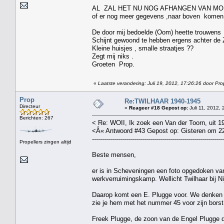
AL ZAL HET NU NOG AFHANGEN VAN M
of er nog meer gegevens ,naar boven komen
De door mij bedoelde (Oom) heette trouwens
Schijnt gewoond te hebben ergens achter de
Kleine huisjes , smalle straatjes ??
Zegt mij niks .
Groeten Prop.
«
Laatste verandering: Juli 19, 2012, 17:26:26 door Pro
Prop
Re:TWILHAAR 1940-1945
Directeur
«
Reageer #18 Gepost op:
Juli 11, 2012, 
Berichten: 267
< Re: WOII, Ik zoek een Van der Toorn, uit 194
<Â« Antwoord #43 Gepost op: Gisteren om 2
------------------------------------------------------------------
Propellers zingen altijd
Beste mensen,
er is in Scheveningen een foto opgedoken va
werkverruimingskamp. Wellicht Twilhaar bij Ni
Daarop komt een E. Plugge voor. We denken h
zie je hem met het nummer 45 voor zijn borst
Freek Plugge, de zoon van de Engel Plugge di