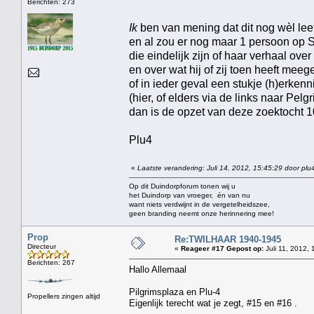
Berichten: 273
Ik
ben van mening dat dit nog wèl leef
en al zou er nog maar 1 persoon op 
die eindelijk zijn of haar verhaal o
en over wat hij of zij toen heeft mee
of in ieder geval een stukje (h)erken
(hier, of elders via de links naar Pelg
dan is de opzet van deze zoektocht 
Plu4
«
Laatste verandering: Juli 14, 2012, 15:45:29 door plu
Op dit Duindorpforum tonen wij u
het Duindorp van vroeger, én van nu
want niets verdwijnt in de vergetelheidszee,
geen branding neemt onze herinnering mee!
Prop
Re:TWILHAAR 1940-1945
Directeur
«
Reageer #17 Gepost op:
Juli 11, 2012, 
Berichten: 267
Hallo Allemaal
Pilgrimsplaza en Plu-4
Propellers zingen altijd
Eigenlijk terecht wat je zegt, #15 en #16 .