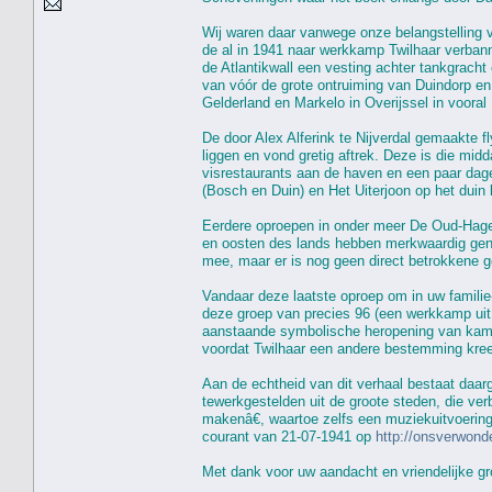
Wij waren daar vanwege onze belangstelling 
de al in 1941 naar werkkamp Twilhaar verban
de Atlantikwall een vesting achter tankgracht
van vóór de grote ontruiming van Duindorp e
Gelderland en Markelo in Overijssel in voora
De door Alex Alferink te Nijverdal gemaakte 
liggen en vond gretig aftrek. Deze is die mi
visrestaurants aan de haven en een paar dag
(Bosch en Duin) en Het Uiterjoon op het duin 
Eerdere oproepen in onder meer De Oud-Hagen
en oosten des lands hebben merkwaardig geno
mee, maar er is nog geen direct betrokkene 
Vandaar deze laatste oproep om in uw famili
deze groep van precies 96 (een werkkamp uit d
aanstaande symbolische heropening van kamp T
voordat Twilhaar een andere bestemming kre
Aan de echtheid van dit verhaal bestaat daar
tewerkgestelden uit de groote steden, die ver
makenâ€, waartoe zelfs een muziekuitvoering
courant van 21-07-1941 op
http://onsverwon
Met dank voor uw aandacht en vriendelijke gr