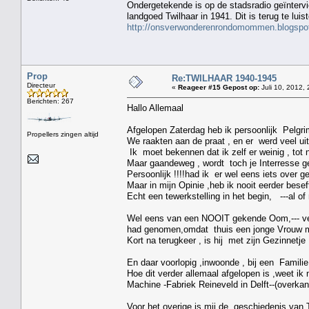
Ondergetekende is op de stadsradio geïnterv
landgoed Twilhaar in 1941. Dit is terug te lui
http://onsverwonderenrondomommen.blogspot
Prop
Re:TWILHAAR 1940-1945
Directeur
«
Reageer #15 Gepost op:
Juli 10, 2012, 
Berichten: 267
Hallo Allemaal
Afgelopen Zaterdag heb ik persoonlijk Pelgr
Propellers zingen altijd
We raakten aan de praat , en er werd veel ui
Ik moet bekennen dat ik zelf er weinig , tot 
Maar gaandeweg , wordt toch je Interresse 
Persoonlijk !!!!had ik er wel eens iets over g
Maar in mijn Opinie ,heb ik nooit eerder bese
Echt een tewerkstelling in het begin, ---al of ni
Wel eens van een NOOIT gekende Oom,--- ver
had genomen,omdat thuis een jonge Vrouw m
Kort na terugkeer , is hij met zijn Gezinnetj
En daar voorlopig ,inwoonde , bij een Familie
Hoe dit verder allemaal afgelopen is ,weet ik
Machine -Fabriek Reineveld in Delft--(overkan
Voor het overige is mij de geschiedenis van