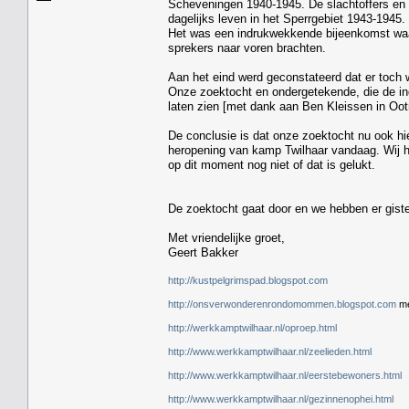
Scheveningen 1940-1945. De slachtoffers en 
dagelijks leven in het Sperrgebiet 1943-1945
Het was een indrukwekkende bijeenkomst waar
sprekers naar voren brachten.
Aan het eind werd geconstateerd dat er toch
Onze zoektocht en ondergetekende, die de in
laten zien [met dank aan Ben Kleissen in Oot
De conclusie is dat onze zoektocht nu ook hier
heropening van kamp Twilhaar vandaag. Wij 
op dit moment nog niet of dat is gelukt.
De zoektocht gaat door en we hebben er gist
Met vriendelijke groet,
Geert Bakker
http://kustpelgrimspad.blogspot.com
http://onsverwonderenrondomommen.blogspot.com
me
http://werkkamptwilhaar.nl/oproep.html
http://www.werkkamptwilhaar.nl/zeelieden.html
http://www.werkkamptwilhaar.nl/eerstebewoners.html
http://www.werkkamptwilhaar.nl/gezinnenophei.html