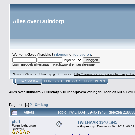
Alles over Duindorp
Welkom,
Gast
. Alsjeblieft
inloggen
of
registreren
.
Login met gebruikersnaam, wachtwoord en sessielengte
Nieuws
: Alles over Duindorp gaat verder op
http://www.scheveningen-centrum.nl/yabb
STARTPAGINA
HELP
ZOEK
INLOGGEN
REGISTREREN
Alles over Duindorp
>
Duindorp
>
Duindorp/Scheveningen: Toen en NU
>
TWIL
Pagina's: [
1
]
2
Omlaag
Auteur
Topic: TWILHAAR 1940-1945 (gelezen 228058
plu4
TWILHAAR 1940-1945
Forum beheerder
«
Gepost op:
December 04, 2011, 00:52
Directeur