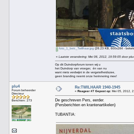
foto_1_betr._Twillhaar.jpg
(26.23 KB, 600x284 - bekek
«
Laatste verandering: Mei 06, 2012, 19:59:05 door plu
Op dit Duindorpforum tonen wij u
het Duindorp van vroeger, én van nu
want niets verdwijnt in de vergetelheidszee,
geen branding neemt onze herinnering mee!
plu4
Re:TWILHAAR 1940-1945
Forum beheerder
«
Reageer #7 Gepost op:
Mei 05, 2012, 2
Directeur
De geschreven Pers, eerder.
Berichten: 273
(Persberichten en krantenartikelen)
TUBANTIA: