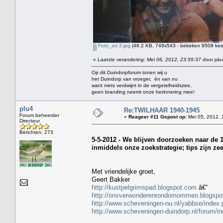
Foto_art.3.jpg
(46.2 KB, 749x543 - bekeken 9509 keer
«
Laatste verandering: Mei 06, 2012, 23:59:37 door plu
Op dit Duindorpforum tonen wij u
het Duindorp van vroeger, én van nu
want niets verdwijnt in de vergetelheidszee,
geen branding neemt onze herinnering mee!
plu4
Re:TWILHAAR 1940-1945
Forum beheerder
«
Reageer #11 Gepost op:
Mei 05, 2012, 
Directeur
Berichten: 273
5-5-2012 - We blijven doorzoeken naar de 
inmiddels onze zoekstrategie; tips zijn ze
Met vriendelijke groet,
Geert Bakker
http://kustpelgrimspad.blogspot.com
â€“
http://onsverwonderenrondomommen.blogspo
http://www.scheveningen-nu.nl/yabbse/inde
http://www.scheveningen-duindorp.nl/forum