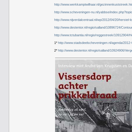
http://www.werkkamptwilhaar.nl/gezinnenkuststreek.ht
http://www.scheveningen-nu.nl/yabbse/index.php?topi
http://www.nijverdalcentraal.nl/wp/2012/04/20/herstel-
http://www.destentor.nl/regio/salland/10896724/Conto
http://www.tctubantia.nl/regio/reggestreek/10912904/
1*
http://www.stadsdeelscheveningen.nl/agenda/2012-
2*
http://www.destentor.nl/regio/salland/10924906/Ve