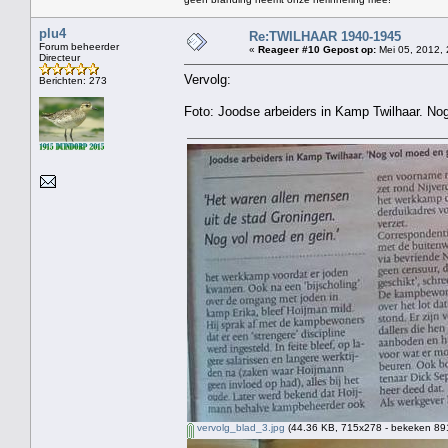
plu4
Re:TWILHAAR 1940-1945
Forum beheerder
«
Reageer #10 Gepost op:
Mei 05, 2012, 
Directeur
Vervolg:
Berichten: 273
Foto: Joodse arbeiders in Kamp Twilhaar. No
vervolg_blad_3.jpg
(44.36 KB, 715x278 - bekeken 891