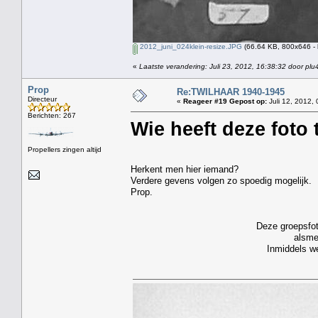
2012_juni_024klein-resize.JPG
(66.64 KB, 800x646 - 
«
Laatste verandering: Juli 23, 2012, 16:38:32 door plu
Prop
Re:TWILHAAR 1940-1945
Directeur
«
Reageer #19 Gepost op:
Juli 12, 2012, 
Berichten: 267
Wie heeft deze foto 
Propellers zingen altijd
Herkent men hier iemand?
Verdere gevens volgen zo spoedig mogelijk.
Prop.
Deze groepsfot
alsme
Inmiddels we