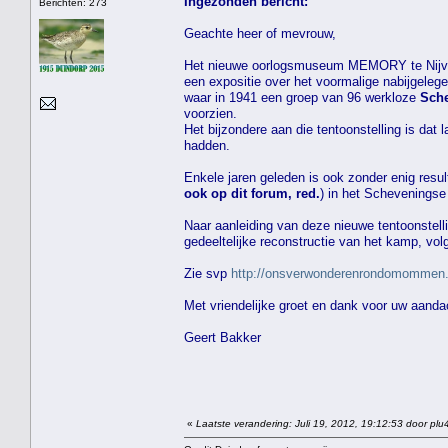
Ingezonden bericht:
Berichten: 273
Geachte heer of mevrouw,
Het nieuwe oorlogsmuseum MEMORY te Nij
een expositie over het voormalige nabijgeleg
waar in 1941 een groep van 96 werkloze
Sche
voorzien.
Het bijzondere aan die tentoonstelling is da
hadden.
Enkele jaren geleden is ook zonder enig resu
ook op dit forum, red.
) in het Scheveningse
Naar aanleiding van deze nieuwe tentoonstell
gedeeltelijke reconstructie van het kamp, volg
Zie svp
http://onsverwonderenrondomommen
Met vriendelijke groet en dank voor uw aanda
Geert Bakker
«
Laatste verandering: Juli 19, 2012, 19:12:53 door plu