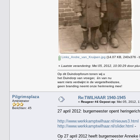
Links_Andre_van_Kruijsen.jpg
(14.07 KB, 240x376 - 
«
Laatste verandering: Mei 05, 2012, 10:30:29 door plu
Op dit Duindorpforum tonen wij u
het Duindorp van vroeger, én van nu
want niets verdwijnt in de vergetelheidszee,
geen branding neemt onze herinnering mee!
Pilgrimsplaza
Re:TWILHAAR 1940-1945
Aministrator
«
Reageer #4 Gepost op:
Mei 05, 2012, 1
Berichten: 45
27 april 2012: burgemeester opent heringeric
http://www.werkkamptwilhaar.nl/nieuws3.html
http://www.werkkamptwilhaar.nl/slider.html
-
Op 27 april 2012 heeft burgemeester Anneke 