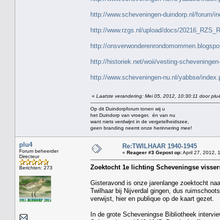
http://www.scheveningen-duindorp.nl/forum/i
http://www.rzgs.nl/upload/docs/20216_RZS_
http://onsverwonderenrondomommen.blogspot
http://historiek.net/woii/vesting-scheveningen
http://www.scheveningen-nu.nl/yabbse/ind
«
Laatste verandering: Mei 05, 2012, 10:30:11 door plu
Op dit Duindorpforum tonen wij u
het Duindorp van vroeger, én van nu
want niets verdwijnt in de vergetelheidszee,
geen branding neemt onze herinnering mee!
plu4
Re:TWILHAAR 1940-1945
Forum beheerder
«
Reageer #3 Gepost op:
April 27, 2012, 
Directeur
Zoektocht 1e lichting Scheveningse visse
Berichten: 273
Gisteravond is onze jarenlange zoektocht na
Twilhaar bij Nijverdal gingen, dus ruimschoo
verwijst, hier en publique op de kaart gezet.
In de grote Scheveningse Bibliotheek interv