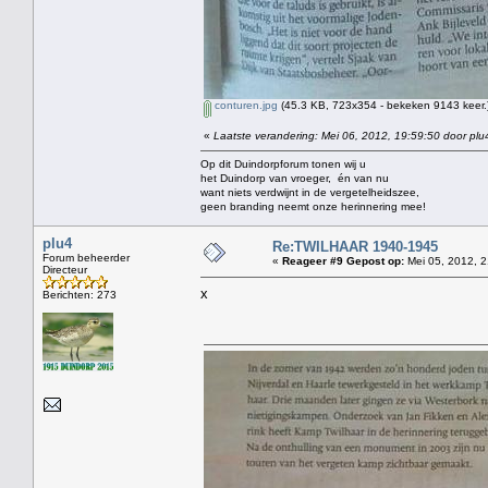
conturen.jpg
(45.3 KB, 723x354 - bekeken 9143 keer.
«
Laatste verandering: Mei 06, 2012, 19:59:50 door plu
Op dit Duindorpforum tonen wij u
het Duindorp van vroeger, én van nu
want niets verdwijnt in de vergetelheidszee,
geen branding neemt onze herinnering mee!
plu4
Re:TWILHAAR 1940-1945
Forum beheerder
«
Reageer #9 Gepost op:
Mei 05, 2012, 2
Directeur
x
Berichten: 273