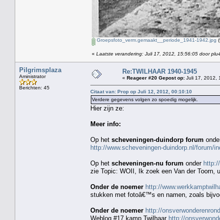
Groepsfoto_verm.gemaakt__periode_1941-1942.jpg
(
«
Laatste verandering: Juli 17, 2012, 15:56:05 door plu
Pilgrimsplaza
Re:TWILHAAR 1940-1945
Aministrator
«
Reageer #20 Gepost op:
Juli 17, 2012, 
Berichten: 45
Citaat van: Prop op Juli 12, 2012, 00:10:10
Verdere gegevens volgen zo spoedig mogelijk.
Hier zijn ze:
Meer info:
Op het
scheveningen-duindorp forum
onde
http://www.scheveningen-duindorp.nl/forum
Op het
scheveningen-nu forum
onder
http:
zie Topic: WOII, Ik zoek een Van der Toorn, ui
Onder de noemer
http://www.werkkamptwilha
stukken met fotoâ€™s en namen, zoals bijv
Onder de noemer
http://onsverwonderenro
Weblog #17 kamp Twilhaar
http://onsverwon