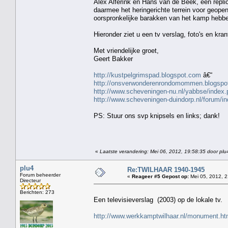
Alex Alferink en Hans van de Beek, een repli
daarmee het heringerichte terrein voor geop
oorspronkelijke barakken van het kamp hebb
Hieronder ziet u een tv verslag, foto's en kran
Met vriendelijke groet,
Geert Bakker
http://kustpelgrimspad.blogspot.com
â€“
http://onsverwonderenrondomommen.blogspo
http://www.scheveningen-nu.nl/yabbse/inde
http://www.scheveningen-duindorp.nl/forum
PS: Stuur ons svp knipsels en links; dank!
«
Laatste verandering: Mei 06, 2012, 19:58:35 door plu
plu4
Re:TWILHAAR 1940-1945
Forum beheerder
«
Reageer #5 Gepost op:
Mei 05, 2012, 2
Directeur
Berichten: 273
Een televisieverslag (2003) op de lokale tv.
http://www.werkkamptwilhaar.nl/monument.ht