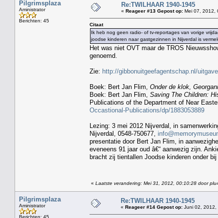
Pilgrimsplaza
Re:TWILHAAR 1940-1945
Aministrator
«
Reageer #13 Gepost op:
Mei 07, 2012, 
Berichten: 45
Citaat
Ik heb nog geen radio- of tv-reportages van vorige vri
joodse kinderen naar gastgezinnen in Nijverdal is vermel
Het was niet OVT maar de TROS Nieuwsshow v
genoemd.
Zie:
http://gibbonuitgeefagentschap.nl/uitgav
Boek: Bert Jan Flim,
Onder de klok, Georgani
Boek: Bert Jan Flim,
Saving The Children: H
Publications of the Department of Near Easter
Occastional-Publications/dp/1883053889
Lezing: 3 mei 2012 Nijverdal, in samenwerki
Nijverdal, 0548-750677,
info@memorymuseum
presentatie door Bert Jan Flim, in aanwezighei
eveneens 91 jaar oud â€“ aanwezig zijn. Ankie
bracht zij tientallen Joodse kinderen onder b
«
Laatste verandering: Mei 31, 2012, 00:10:28 door plu
Pilgrimsplaza
Re:TWILHAAR 1940-1945
Aministrator
«
Reageer #14 Gepost op:
Juni 02, 2012,
Berichten: 45