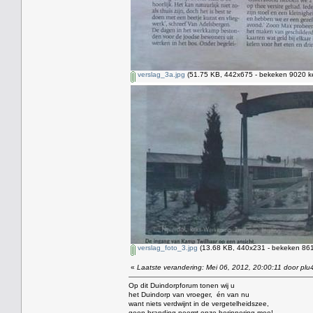
verslag_3a.jpg
(51.75 KB, 442x675 - bekeken 9020 ke
verslag_foto_3.jpg
(13.68 KB, 440x231 - bekeken 8611
«
Laatste verandering: Mei 06, 2012, 20:00:11 door plu
Op dit Duindorpforum tonen wij u
het Duindorp van vroeger, én van nu
want niets verdwijnt in de vergetelheidszee,
geen branding neemt onze herinnering mee!