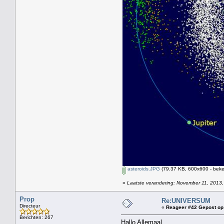
asteroids.JPG
(79.37 KB, 600x600 - beke
«
Laatste verandering: November 11, 2013,
Prop
Re:UNIVERSUM
Directeur
«
Reageer #42 Gepost op
Berichten: 267
Hallo Allemaal