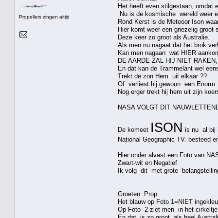
Het heeft even stilgestaan, omdat er
Nu is de kosmische wereld weer ev
Propellers zingen altijd
Rond Kerst is de Meteoor Ison waars
Hier komt weer een griezelig groot 
Deze keer zo groot als Australie.
Als men nu nagaat dat het brok verl
Kan men nagaan wat HIER aankomt
DE AARDE ZAL HIJ NIET RAKEN
En dat kan de Trammelant wel een
Trekt de zon Hem uit elkaar ??
Of verliest hij gewoon een Enorm s
Nog erger trekt hij hem uit zijn koer
NASA VOLGT DIT NAUWLETTEND
ISON
De komeet
is nu al bij
National Geographic TV. besteed er
Hier onder alvast een Foto van NA
Zwart-wit en Negatief
Ik volg dit met grote belangstellin
Groeten Prop
Het blauw op Foto 1=NIET ingekleur
Op Foto -2 ziet men in het cirkeltje
En dat is zo groot als heel Australi