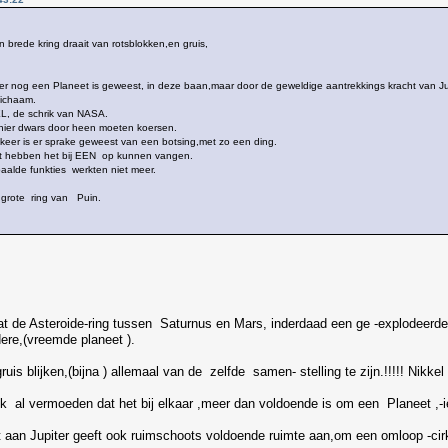
 brede kring draait van rotsblokken,en gruis,
 nog een Planeet is geweest, in deze baan,maar door de geweldige aantrekkings kracht van Jupite
lichaam.
, de schrik van NASA.
hier dwars door heen moeten koersen.
ee keer is er sprake geweest van een botsing,met zo een ding.
nt hebben het bij EEN op kunnen vangen.
paalde funkties werkten niet meer.
 grote ring van Puin.
 de Asteroide-ring tussen Saturnus en Mars, inderdaad een ge -explodeerde Pl
ere,(vreemde planeet ).
is blijken,(bijna ) allemaal van de zelfde samen- stelling te zijn.!!!!! Nikkel e
 al vermoeden dat het bij elkaar ,meer dan voldoende is om een Planeet ,-iet
 aan Jupiter geeft ook ruimschoots voldoende ruimte aan,om een omloop -cirk