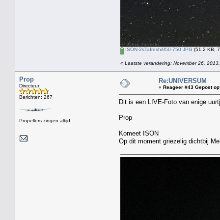
ISON-2sTafreshi950-750.JPG
(51.2 KB, 7
«
Laatste verandering: November 26, 2013,
Prop
Re:UNIVERSUM
Directeur
«
Reageer #43 Gepost op
Berichten: 267
Dit is een LIVE-Foto van enige uu
Prop
Propellers zingen altijd
Komeet ISON
Op dit moment griezelig dichtbij Me