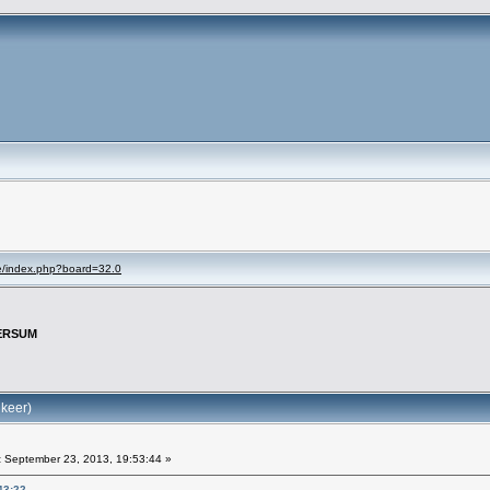
se/index.php?board=32.0
ERSUM
keer)
:
September 23, 2013, 19:53:44 »
43:22