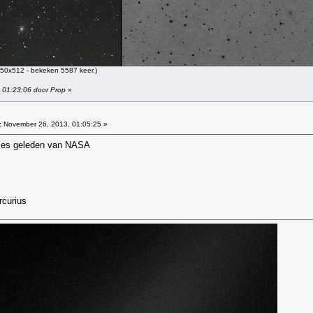
50x512 - bekeken 5587 keer.)
 01:23:06 door Prop
»
:
November 26, 2013, 01:05:25 »
rtjes geleden van NASA
rcurius