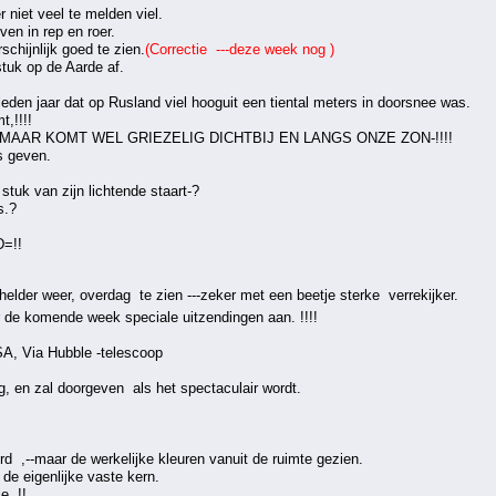
 niet veel te melden viel.
en in rep en roer.
chijnlijk goed te zien.
(Correctie ---deze week nog )
stuk op de Aarde af.
eden jaar dat op Rusland viel hooguit een tiental meters in doorsnee was.
,!!!!
,MAAR KOMT WEL GRIEZELIG DICHTBIJ EN LANGS ONZE ZON-!!!!
s geven.
tuk van zijn lichtende staart-?
s.?
=!!
 helder weer, overdag te zien ---zeker met een beetje sterke verrekijker.
 de komende week speciale uitzendingen aan. !!!!
SA, Via Hubble -telescoop
g, en zal doorgeven als het spectaculair wordt.
d ,--maar de werkelijke kleuren vanuit de ruimte gezien.
 de eigenlijke vaste kern.
e. !!