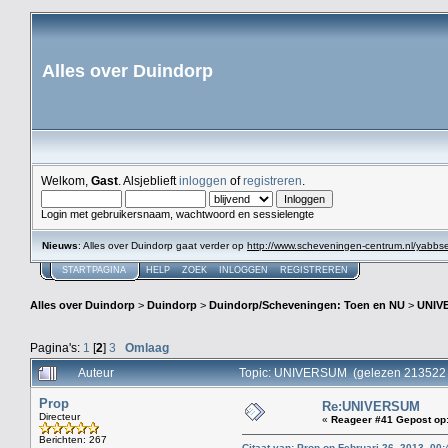
Alles over Duindorp
Welkom,
Gast
. Alsjeblieft
inloggen
of
registreren
.
Login met gebruikersnaam, wachtwoord en sessielengte
Nieuws
: Alles over Duindorp gaat verder op
http://www.scheveningen-centrum.nl/yabb
STARTPAGINA
HELP
ZOEK
INLOGGEN
REGISTREREN
Alles over Duindorp
>
Duindorp
>
Duindorp/Scheveningen: Toen en NU
>
UNIV
Pagina's:
1
[
2
]
3
Omlaag
Auteur
Topic: UNIVERSUM (gelezen 213522 
Prop
Re:UNIVERSUM
Directeur
«
Reageer #41 Gepost op
Berichten: 267
Citaat van: Prop op Februari 26, 2013, 00: