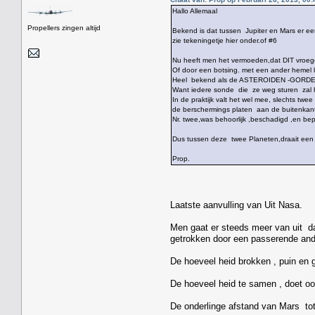
Hallo Allemaal
Propellers zingen altijd
Bekend is dat tussen Jupiter en Mars er een
zie tekeningetje hier onder.of #6
Nu heeft men het vermoeden,dat DIT vroeger
Of door een botsing. met een ander hemel 
Heel bekend als de ASTEROIDEN -GORDEL
Want iedere sonde die ze weg sturen zal 
In de praktijk valt het wel mee, slechts tw
de berschermings platen aan de buitenka
Nr. twee,was behoorlijk ,beschadigd ,en be
Dus tussen deze twee Planeten,draait een
Prop.
Laatste aanvulling van Uit Nasa.
Men gaat er steeds meer van uit dat
getrokken door een passerende and
De hoeveel heid brokken , puin en gru
De hoeveel heid te samen , doet ook
De onderlinge afstand van Mars tot