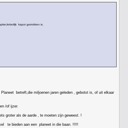
r,letterlijk kapot getrokken is.
aneet betreft,die miljoenen jaren geleden , gebotst is, of uit elkaar
n /of ijzer.
s groter als de aarde , te moeten zijn geweest. !
el te bieden aan een planeet in die baan. !!!!!