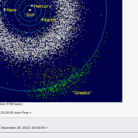
ken 5798 keer.)
 23:20:55 door Prop
»
:
November 26, 2013, 00:43:05 »