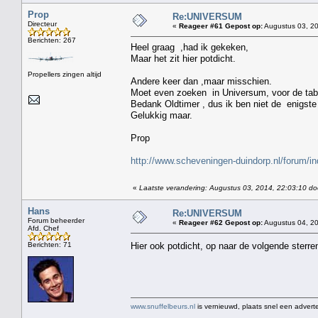
Prop
Re:UNIVERSUM
Directeur
«
Reageer #61 Gepost op:
Augustus 03, 20
Berichten: 267
Heel graag ,had ik gekeken,
Maar het zit hier potdicht.
Propellers zingen altijd
Andere keer dan ,maar misschien.
Moet even zoeken in Universum, voor de tab
Bedank Oldtimer , dus ik ben niet de enigste d
Gelukkig maar.
Prop
http://www.scheveningen-duindorp.nl/forum/i
«
Laatste verandering: Augustus 03, 2014, 22:03:10 do
Hans
Re:UNIVERSUM
Forum beheerder
«
Reageer #62 Gepost op:
Augustus 04, 20
Afd. Chef
Berichten: 71
Hier ook potdicht, op naar de volgende sterr
www.snuffelbeurs.nl
is vernieuwd, plaats snel een adverte