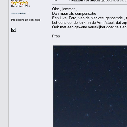
«
Reageer #56 Gepost op:
December 04, 2
Berichten: 267
Oke , jammer ,
Dan maar als compensatie
Een Live Foto, van de hier veel genoemde , G
Propellers zingen altijd
Let eens op de knik -in de Arm,/steel, dat zi
Ook met een gewone verrekijker goed te zien
Prop