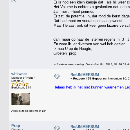
Er is nog een klein kansje dat , als hij weer zi
Het Volume is echter zo geslonken dat zichtba
Jammer , --heel jammer.
Er zat de potentie in, dat rond de kerst dage
Dat had mooi en vooral speciaal geweest.
Maar Helaas, ook dit keer geen bizarre versch
dan maar op naar de sterren regens in 3 Janua
En waar ik er diversen van wel heb gezien.
Ik hou U op de Hoogte,
Groeten prop.
«
Laatste verandering: December 04, 2013, 01:36:09 d
witkwast
Re:UNIVERSUM
Member of Honor
«
Reageer #55 Gepost op:
November 30, 2
Directeur
Helaas heb ik het niet kunnen waarnemen Le
Berichten: 144
Alles is zoals het moet zijn
Prop
Re:UNIVERSUM
Directeur