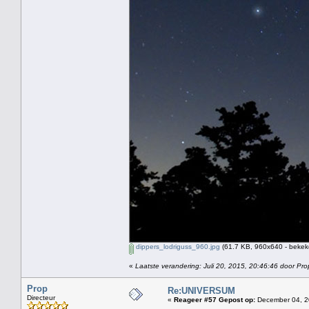
dippers_lodriguss_960.jpg
(61.7 KB, 960x640 - bekek
«
Laatste verandering: Juli 20, 2015, 20:46:46 door Pro
Prop
Re:UNIVERSUM
Directeur
«
Reageer #57 Gepost op:
December 04, 2