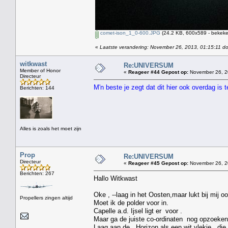
comet-ison_1_0-600.JPG
(24.2 KB, 600x589 - bekeke
«
Laatste verandering: November 26, 2013, 01:15:11 d
witkwast
Re:UNIVERSUM
Member of Honor
«
Reageer #44 Gepost op:
November 26, 2
Directeur
M'n beste je zegt dat dit hier ook overdag is
Berichten: 144
Alles is zoals het moet zijn
Prop
Re:UNIVERSUM
Directeur
«
Reageer #45 Gepost op:
November 26, 2
Berichten: 267
Hallo Witkwast
Oke , --laag in het Oosten,maar lukt bij mij oo
Propellers zingen altijd
Moet ik de polder voor in.
Capelle a.d. Ijsel ligt er voor .
Maar ga de juiste co-ordinaten nog opzoeken
Laag aan de Horizon als een wit vlekje , die 