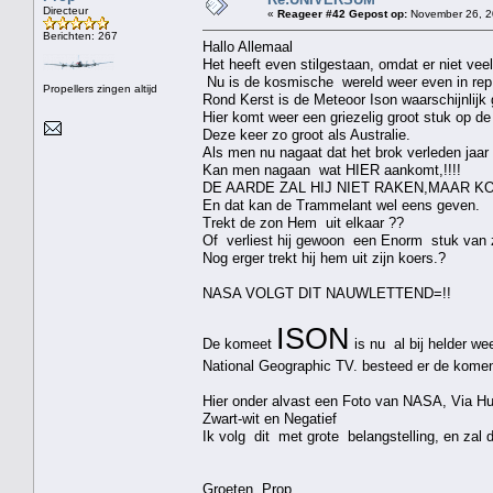
Directeur
«
Reageer #42 Gepost op:
November 26, 2
Berichten: 267
Hallo Allemaal
Het heeft even stilgestaan, omdat er niet veel
Nu is de kosmische wereld weer even in rep 
Propellers zingen altijd
Rond Kerst is de Meteoor Ison waarschijnlijk 
Hier komt weer een griezelig groot stuk op de
Deze keer zo groot als Australie.
Als men nu nagaat dat het brok verleden jaar 
Kan men nagaan wat HIER aankomt,!!!!
DE AARDE ZAL HIJ NIET RAKEN,MAAR KO
En dat kan de Trammelant wel eens geven.
Trekt de zon Hem uit elkaar ??
Of verliest hij gewoon een Enorm stuk van zi
Nog erger trekt hij hem uit zijn koers.?
NASA VOLGT DIT NAUWLETTEND=!!
ISON
De komeet
is nu al bij helder we
National Geographic TV. besteed er de komen
Hier onder alvast een Foto van NASA, Via Hu
Zwart-wit en Negatief
Ik volg dit met grote belangstelling, en zal 
Groeten Prop