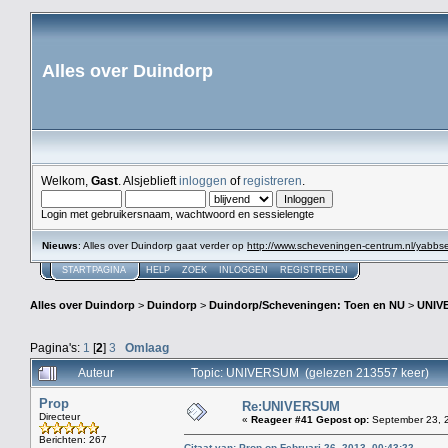
Alles over Duindorp
Welkom,
Gast
. Alsjeblieft
inloggen
of
registreren
.
Login met gebruikersnaam, wachtwoord en sessielengte
Nieuws
: Alles over Duindorp gaat verder op
http://www.scheveningen-centrum.nl/yabb
STARTPAGINA
HELP
ZOEK
INLOGGEN
REGISTREREN
Alles over Duindorp
>
Duindorp
>
Duindorp/Scheveningen: Toen en NU
>
UNIV
Pagina's:
1
[
2
]
3
Omlaag
Auteur
Topic: UNIVERSUM (gelezen 213557 keer)
Prop
Re:UNIVERSUM
Directeur
«
Reageer #41 Gepost op:
September 23, 2
Berichten: 267
Citaat van: Prop op Februari 26, 2013, 00:43:22