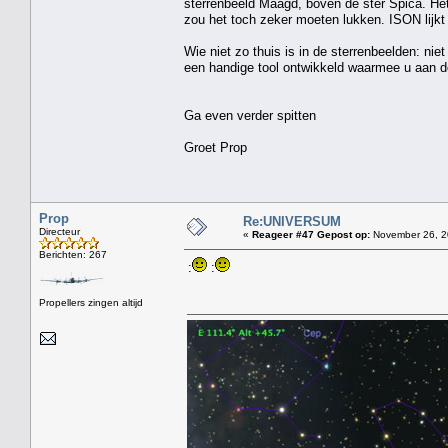
sterrenbeeld Maagd, boven de ster Spica. Het
zou het toch zeker moeten lukken. ISON lijkt 
Wie niet zo thuis is in de sterrenbeelden: nie
een handige tool ontwikkeld waarmee u aan d
Ga even verder spitten
Groet Prop
Prop
Re:UNIVERSUM
Directeur
«
Reageer #47 Gepost op:
November 26, 2
Berichten: 267
:
:
Propellers zingen altijd