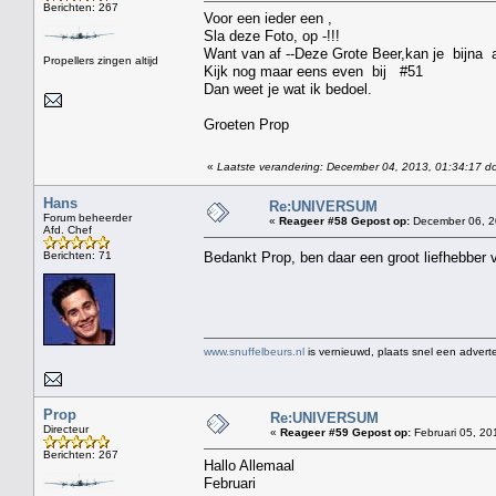
Berichten: 267
Voor een ieder een ,
Sla deze Foto, op -!!!
Want van af --Deze Grote Beer,kan je bijna a
Propellers zingen altijd
Kijk nog maar eens even bij #51
Dan weet je wat ik bedoel.
Groeten Prop
«
Laatste verandering: December 04, 2013, 01:34:17 d
Hans
Re:UNIVERSUM
Forum beheerder
«
Reageer #58 Gepost op:
December 06, 2
Afd. Chef
Berichten: 71
Bedankt Prop, ben daar een groot liefhebber v
www.snuffelbeurs.nl
is vernieuwd, plaats snel een adverte
Prop
Re:UNIVERSUM
Directeur
«
Reageer #59 Gepost op:
Februari 05, 20
Berichten: 267
Hallo Allemaal
Februari