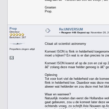
Groeten
Prop.
Prop
Re:UNIVERSUM
Directeur
«
Reageer #46 Gepost op:
November 26, 2
Berichten: 267
Citaat uit scientist astronomy
Propellers zingen altijd
Komeet ISON is flink in helderheid toegenome
moet u kijken? En wat is er dan precies te zi
Komeet ISON koerst af op de zon en zal op 28
â€“ zolang deze maar helder genoeg is â€“ go
Opleving
Tot voor kort viel de helderheid van de kome
flink in helderheid toe. Daardoor was deze m
alweer wat helderder en zou deze met het blot
Waar en wanneer?
Natuurlijk moeten dan eerst die Hollandse w
gaat gebeuren, zou u de komeet later deze 
ochtends vroeg, zo schrijft Arie Nouwen op Ast