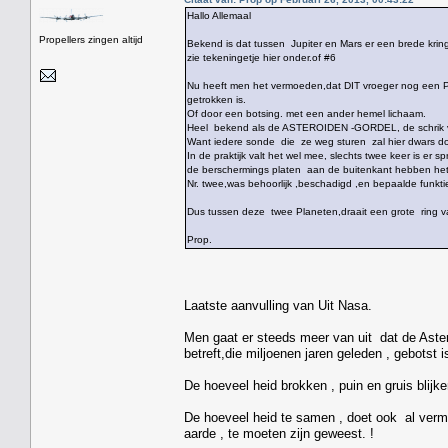
Hallo Allemaal
Propellers zingen altijd
Bekend is dat tussen Jupiter en Mars er een brede kring
zie tekeningetje hier onder.of #6
Nu heeft men het vermoeden,dat DIT vroeger nog een Pla
getrokken is.
Of door een botsing. met een ander hemel lichaam.
Heel bekend als de ASTEROIDEN -GORDEL, de schrik
Want iedere sonde die ze weg sturen zal hier dwars d
In de praktijk valt het wel mee, slechts twee keer is er
de berschermings platen aan de buitenkant hebben he
Nr. twee,was behoorlijk ,beschadigd ,en bepaalde funkti
Dus tussen deze twee Planeten,draait een grote ring 
Prop.
Laatste aanvulling van Uit Nasa.
Men gaat er steeds meer van uit dat de Aste
betreft,die miljoenen jaren geleden , gebotst 
De hoeveel heid brokken , puin en gruis blijken
De hoeveel heid te samen , doet ook al vermo
aarde , te moeten zijn geweest. !