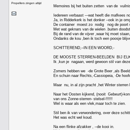
Propellers zingen altijd
Memoires bij het buiten zetten van de vuilni
Iedereen verbaast ---wat heeft die mafkees n
Ja, in Ridderkerk is het donker --ook in je om
De container moest zo nodig nog de poort u
Met wat geknars van de wielen .buiten doodsti
Bij de rand van de vijver ,waar hij moet staa
Ondanks de kou ,ben ik toch een poosje blijve
SCHITTEREND,--IN EEN WOORD,-
DE MOOSTE STERREN-BEELDEN BIJ ELK
Ik ,kun je nagaan, werd gewoon stil van dez
Zomers hebben we -de Grote Beer ,als Beeld
En schuin naar Rechts,-Cassiopeia, -De hoofd
Maar nu, in al zijn pracht ,het Winter sterren
Naar het Oosten kijkend, (nooit Gebeurt)-ko
van ons Zonne-sterren- stelsel-!!!!!!
Wel is waar als een vlek,maar toch te zien.
Stil ben ik van verwondering, over deze schi
Het was echt wel koud.
Na een flinke afzakker , --de kooi in.