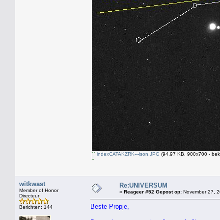
indexCATAKZRK---ison.JPG
(94.97 KB, 900x700 - bek
witkwast
Re:UNIVERSUM
Member of Honor
«
Reageer #52 Gepost op:
November 27, 2
Directeur
Beste Propje,
Berichten: 144