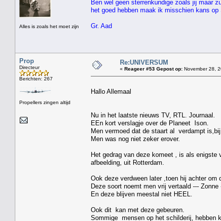
Ben wel geen sterrenkundige zoals jij maar zu
het goed hebben maak ik misschien kans op 
Gr. Aad
Alles is zoals het moet zijn
Prop
Re:UNIVERSUM
Directeur
«
Reageer #53 Gepost op:
November 28, 2
Berichten: 267
Hallo Allemaal
Propellers zingen altijd
Nu in het laatste nieuws TV, RTL. Journaal.
EEn kort verslagje over de Planeet Ison.
Men vermoed dat de staart al verdampt is,bij
Men was nog niet zeker erover.
Het gedrag van deze komeet , is als enigste ve
afbeelding, uit Rotterdam.
Ook deze verdween later ,toen hij achter om 
Deze soort noemt men vrij vertaald --- Zon
En deze blijven meestal niet HEEL.
Ook dit kan met deze gebeuren.
Sommige mensen op het schilderij, hebben kr