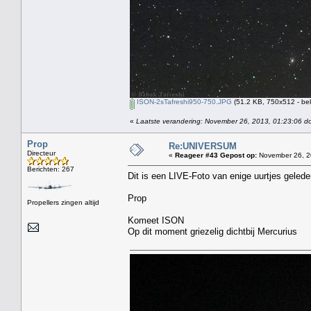
ISON-2sTafreshi950-750.JPG
(51.2 KB, 750x512 - be
«
Laatste verandering: November 26, 2013, 01:23:06 d
Prop
Re:UNIVERSUM
Directeur
«
Reageer #43 Gepost op:
November 26, 2
Berichten: 267
Dit is een LIVE-Foto van enige uurtjes gele
Prop
Propellers zingen altijd
Komeet ISON
Op dit moment griezelig dichtbij Mercurius