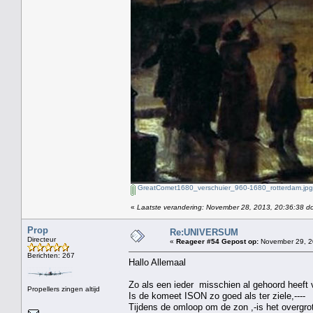
GreatComet1680_verschuier_960-1680_rotterdam.jpg
«
Laatste verandering: November 28, 2013, 20:36:38 d
Prop
Re:UNIVERSUM
Directeur
«
Reageer #54 Gepost op:
November 29, 2
Berichten: 267
Hallo Allemaal
Zo als een ieder misschien al gehoord heeft 
Propellers zingen altijd
Is de komeet ISON zo goed als ter ziele,----
Tijdens de omloop om de zon ,-is het overgr