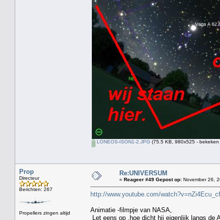
LONEOS-ISON1-2.JPG
(75.5 KB, 980x525 - bekeken 
Prop
Re:UNIVERSUM
Directeur
«
Reageer #49 Gepost op:
November 26, 2
Berichten: 267
http://www.youtube.com/watch?v=nZi4Ecu
Animatie -filmpje van NASA,
Propellers zingen altijd
Let eens op ,hoe dicht hij eigenlijk langs de