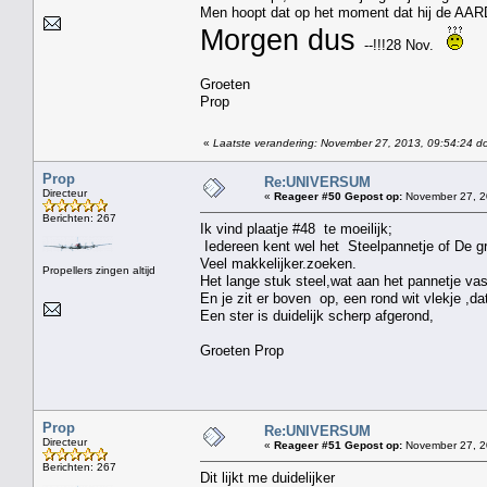
Men hoopt dat op het moment dat hij de AARDE 
Morgen dus
--!!!28 Nov.
Groeten
Prop
«
Laatste verandering: November 27, 2013, 09:54:24 d
Prop
Re:UNIVERSUM
Directeur
«
Reageer #50 Gepost op:
November 27, 2
Berichten: 267
Ik vind plaatje #48 te moeilijk;
Iedereen kent wel het Steelpannetje of De g
Veel makkelijker.zoeken.
Propellers zingen altijd
Het lange stuk steel,wat aan het pannetje vas
En je zit er boven op, een rond wit vlekje ,da
Een ster is duidelijk scherp afgerond,
Groeten Prop
Prop
Re:UNIVERSUM
Directeur
«
Reageer #51 Gepost op:
November 27, 2
Berichten: 267
Dit lijkt me duidelijker