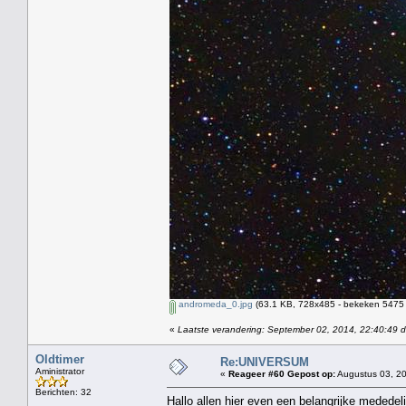
andromeda_0.jpg
(63.1 KB, 728x485 - bekeken 5475 
«
Laatste verandering: September 02, 2014, 22:40:49 
Oldtimer
Re:UNIVERSUM
Aministrator
«
Reageer #60 Gepost op:
Augustus 03, 20
Berichten: 32
Hallo allen hier even een belangrijke mededel