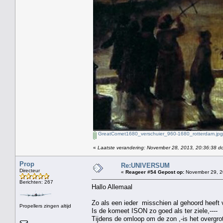
GreatComet1680_verschuier_960-1680_rotterdam.jpg
«
Laatste verandering: November 28, 2013, 20:36:38 d
Prop
Re:UNIVERSUM
Directeur
«
Reageer #54 Gepost op:
November 29, 2
Berichten: 267
Hallo Allemaal
Zo als een ieder misschien al gehoord heeft 
Propellers zingen altijd
Is de komeet ISON zo goed als ter ziele,----
Tijdens de omloop om de zon ,-is het overgr