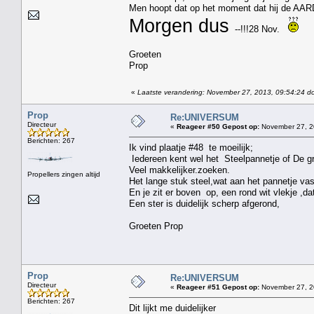
Men hoopt dat op het moment dat hij de AARDE 
Morgen dus
--!!!28 Nov.
Groeten
Prop
«
Laatste verandering: November 27, 2013, 09:54:24 d
Prop
Re:UNIVERSUM
Directeur
«
Reageer #50 Gepost op:
November 27, 2
Berichten: 267
Ik vind plaatje #48 te moeilijk;
Iedereen kent wel het Steelpannetje of De g
Veel makkelijker.zoeken.
Propellers zingen altijd
Het lange stuk steel,wat aan het pannetje vas
En je zit er boven op, een rond wit vlekje ,da
Een ster is duidelijk scherp afgerond,
Groeten Prop
Prop
Re:UNIVERSUM
Directeur
«
Reageer #51 Gepost op:
November 27, 2
Berichten: 267
Dit lijkt me duidelijker