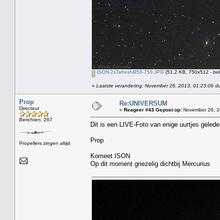
ISON-2sTafreshi950-750.JPG
(51.2 KB, 750x512 - be
«
Laatste verandering: November 26, 2013, 01:23:06 d
Prop
Re:UNIVERSUM
Directeur
«
Reageer #43 Gepost op:
November 26, 2
Berichten: 267
Dit is een LIVE-Foto van enige uurtjes gele
Prop
Propellers zingen altijd
Komeet ISON
Op dit moment griezelig dichtbij Mercurius