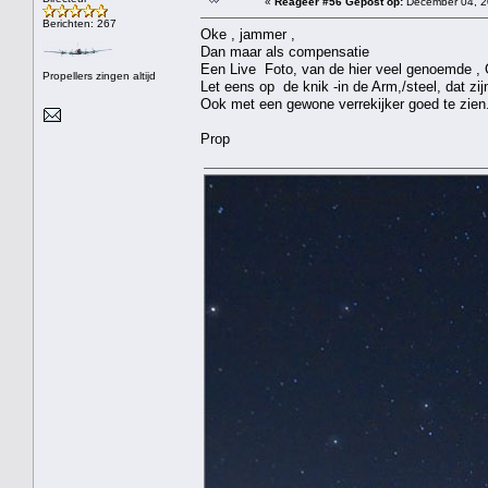
«
Reageer #56 Gepost op:
December 04, 2
Berichten: 267
Oke , jammer ,
Dan maar als compensatie
Een Live Foto, van de hier veel genoemde , G
Propellers zingen altijd
Let eens op de knik -in de Arm,/steel, dat zi
Ook met een gewone verrekijker goed te zien
Prop