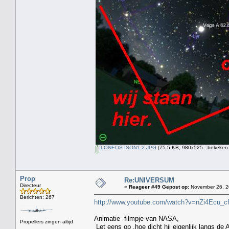
LONEOS-ISON1-2.JPG
(75.5 KB, 980x525 - bekeken 
Prop
Re:UNIVERSUM
Directeur
«
Reageer #49 Gepost op:
November 26, 2
Berichten: 267
http://www.youtube.com/watch?v=nZi4Ecu
Animatie -filmpje van NASA,
Propellers zingen altijd
Let eens op ,hoe dicht hij eigenlijk langs de