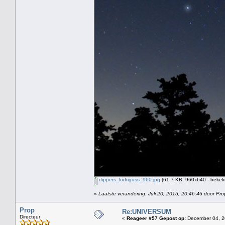
dippers_lodriguss_960.jpg
(61.7 KB, 960x640 - bekek
«
Laatste verandering: Juli 20, 2015, 20:46:46 door Pro
Prop
Re:UNIVERSUM
Directeur
«
Reageer #57 Gepost op:
December 04, 2