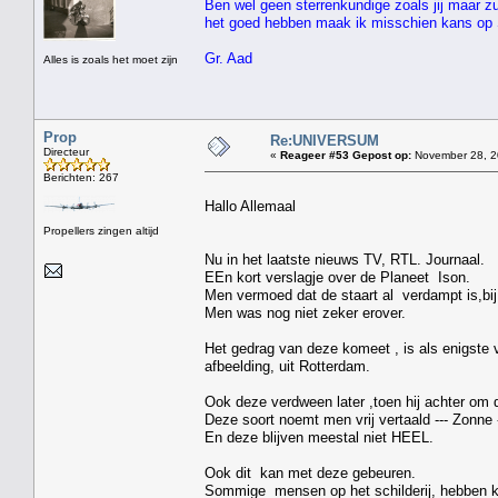
Ben wel geen sterrenkundige zoals jij maar zu
het goed hebben maak ik misschien kans op 
Gr. Aad
Alles is zoals het moet zijn
Prop
Re:UNIVERSUM
Directeur
«
Reageer #53 Gepost op:
November 28, 2
Berichten: 267
Hallo Allemaal
Propellers zingen altijd
Nu in het laatste nieuws TV, RTL. Journaal.
EEn kort verslagje over de Planeet Ison.
Men vermoed dat de staart al verdampt is,bij
Men was nog niet zeker erover.
Het gedrag van deze komeet , is als enigste ve
afbeelding, uit Rotterdam.
Ook deze verdween later ,toen hij achter om 
Deze soort noemt men vrij vertaald --- Zon
En deze blijven meestal niet HEEL.
Ook dit kan met deze gebeuren.
Sommige mensen op het schilderij, hebben kr