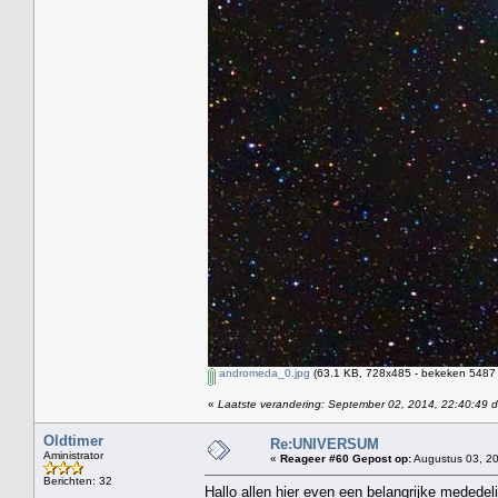
andromeda_0.jpg
(63.1 KB, 728x485 - bekeken 5487 
«
Laatste verandering: September 02, 2014, 22:40:49 
Oldtimer
Re:UNIVERSUM
Aministrator
«
Reageer #60 Gepost op:
Augustus 03, 20
Berichten: 32
Hallo allen hier even een belangrijke mededel