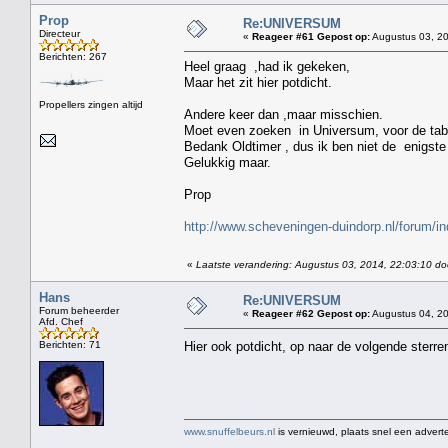
Prop
Re:UNIVERSUM
Directeur
«
Reageer #61 Gepost op:
Augustus 03, 20
Berichten: 267
Heel graag ,had ik gekeken,
Maar het zit hier potdicht.
Propellers zingen altijd
Andere keer dan ,maar misschien.
Moet even zoeken in Universum, voor de tab
Bedank Oldtimer , dus ik ben niet de enigste d
Gelukkig maar.
Prop
http://www.scheveningen-duindorp.nl/forum/i
«
Laatste verandering: Augustus 03, 2014, 22:03:10 do
Hans
Re:UNIVERSUM
Forum beheerder
«
Reageer #62 Gepost op:
Augustus 04, 20
Afd. Chef
Berichten: 71
Hier ook potdicht, op naar de volgende sterr
www.snuffelbeurs.nl
is vernieuwd, plaats snel een adverte