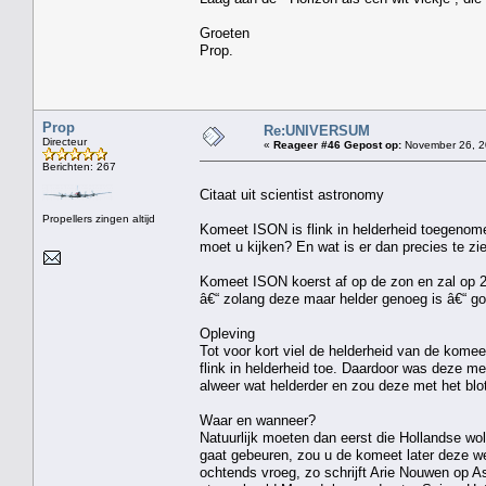
Groeten
Prop.
Prop
Re:UNIVERSUM
Directeur
«
Reageer #46 Gepost op:
November 26, 2
Berichten: 267
Citaat uit scientist astronomy
Propellers zingen altijd
Komeet ISON is flink in helderheid toegenome
moet u kijken? En wat is er dan precies te zi
Komeet ISON koerst af op de zon en zal op 28
â€“ zolang deze maar helder genoeg is â€“ go
Opleving
Tot voor kort viel de helderheid van de kome
flink in helderheid toe. Daardoor was deze m
alweer wat helderder en zou deze met het blot
Waar en wanneer?
Natuurlijk moeten dan eerst die Hollandse w
gaat gebeuren, zou u de komeet later deze 
ochtends vroeg, zo schrijft Arie Nouwen op Ast