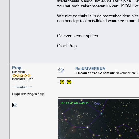
sterrenbeeld Maagd, boven de ster Spica. Het
zou het toch zeker moeten lukken. ISON lijkt 
Wie niet zo thuis is in de sterrenbeelden: nie
een handige tool ontwikkeld waarmee u aan d
Ga even verder spitten
Groet Prop
Prop
Re:UNIVERSUM
Directeur
«
Reageer #47 Gepost op:
November 26, 2
Berichten: 267
:
:
Propellers zingen altijd