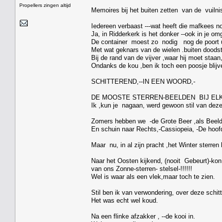
Propellers zingen altijd
Memoires bij het buiten zetten van de vuilni
Iedereen verbaast ---wat heeft die mafkees n
Ja, in Ridderkerk is het donker --ook in je om
De container moest zo nodig nog de poort u
Met wat geknars van de wielen .buiten doodsti
Bij de rand van de vijver ,waar hij moet staa
Ondanks de kou ,ben ik toch een poosje blijve
SCHITTEREND,--IN EEN WOORD,-
DE MOOSTE STERREN-BEELDEN BIJ ELK
Ik ,kun je nagaan, werd gewoon stil van dez
Zomers hebben we -de Grote Beer ,als Beeld
En schuin naar Rechts,-Cassiopeia, -De hoofd
Maar nu, in al zijn pracht ,het Winter sterren
Naar het Oosten kijkend, (nooit Gebeurt)-ko
van ons Zonne-sterren- stelsel-!!!!!!
Wel is waar als een vlek,maar toch te zien.
Stil ben ik van verwondering, over deze schi
Het was echt wel koud.
Na een flinke afzakker , --de kooi in.