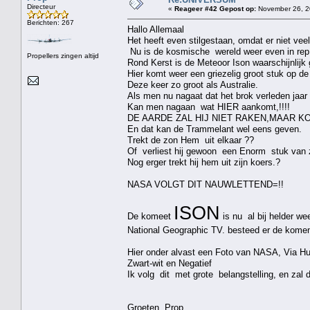
Directeur
«
Reageer #42 Gepost op:
November 26, 2
Berichten: 267
Hallo Allemaal
Het heeft even stilgestaan, omdat er niet veel
Nu is de kosmische wereld weer even in rep 
Propellers zingen altijd
Rond Kerst is de Meteoor Ison waarschijnlijk 
Hier komt weer een griezelig groot stuk op de
Deze keer zo groot als Australie.
Als men nu nagaat dat het brok verleden jaar 
Kan men nagaan wat HIER aankomt,!!!!
DE AARDE ZAL HIJ NIET RAKEN,MAAR KO
En dat kan de Trammelant wel eens geven.
Trekt de zon Hem uit elkaar ??
Of verliest hij gewoon een Enorm stuk van zi
Nog erger trekt hij hem uit zijn koers.?
NASA VOLGT DIT NAUWLETTEND=!!
ISON
De komeet
is nu al bij helder we
National Geographic TV. besteed er de komen
Hier onder alvast een Foto van NASA, Via Hu
Zwart-wit en Negatief
Ik volg dit met grote belangstelling, en zal 
Groeten Prop