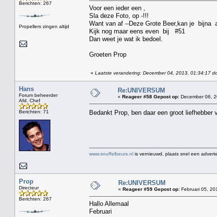
Berichten: 267
Voor een ieder een ,
Sla deze Foto, op -!!!
Want van af --Deze Grote Beer,kan je bijna a
Propellers zingen altijd
Kijk nog maar eens even bij #51
Dan weet je wat ik bedoel.
Groeten Prop
«
Laatste verandering: December 04, 2013, 01:34:17 d
Hans
Re:UNIVERSUM
Forum beheerder
«
Reageer #58 Gepost op:
December 06, 2
Afd. Chef
Berichten: 71
Bedankt Prop, ben daar een groot liefhebber v
www.snuffelbeurs.nl
is vernieuwd, plaats snel een adverte
Prop
Re:UNIVERSUM
Directeur
«
Reageer #59 Gepost op:
Februari 05, 20
Berichten: 267
Hallo Allemaal
Februari