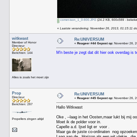
comet-ison_1_0-600.JPG
(24.2 KB, 600x589 - bekeke
«
Laatste verandering: November 26, 2013, 01:15:11 d
witkwast
Re:UNIVERSUM
Member of Honor
«
Reageer #44 Gepost op:
November 26, 2
Directeur
M'n beste je zegt dat dit hier ook overdag is
Berichten: 144
Alles is zoals het moet zijn
Prop
Re:UNIVERSUM
Directeur
«
Reageer #45 Gepost op:
November 26, 2
Berichten: 267
Hallo Witkwast
Oke , --laag in het Oosten,maar lukt bij mij oo
Propellers zingen altijd
Moet ik de polder voor in.
Capelle a.d. Ijsel ligt er voor .
Maar ga de juiste co-ordinaten nog opzoeken
Laag aan de Horizon als een wit vlekje , die 