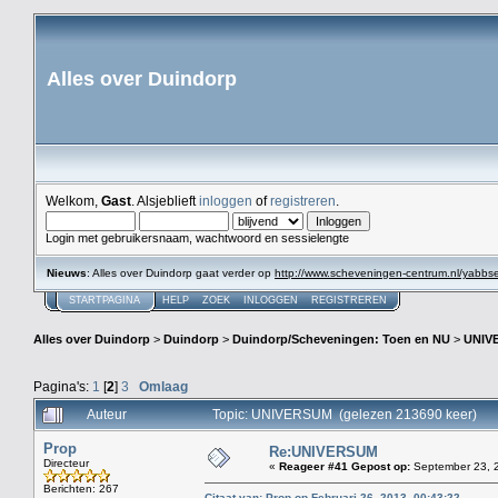
Alles over Duindorp
Welkom,
Gast
. Alsjeblieft
inloggen
of
registreren
.
Login met gebruikersnaam, wachtwoord en sessielengte
Nieuws
: Alles over Duindorp gaat verder op
http://www.scheveningen-centrum.nl/yabb
STARTPAGINA
HELP
ZOEK
INLOGGEN
REGISTREREN
Alles over Duindorp
>
Duindorp
>
Duindorp/Scheveningen: Toen en NU
>
UNIV
Pagina's:
1
[
2
]
3
Omlaag
Auteur
Topic: UNIVERSUM (gelezen 213690 keer)
Prop
Re:UNIVERSUM
Directeur
«
Reageer #41 Gepost op:
September 23, 2
Berichten: 267
Citaat van: Prop op Februari 26, 2013, 00:43:22