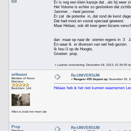
Er is nog een klein kansje dat , als hij weer zi
Het Volume is echter zo geslonken dat zichtba
Jammer , --heel jammer.
Er zat de potentie in, dat rond de kerst dage
Dat had mooi en vooral speciaal geweest.
Maar Helaas, ook dit keer geen bizarre versch
dan maar op naar de sterren regens in 3 Janua
En waar ik er diversen van wel heb gezien.
Ik hou U op de Hoogte,
Groeten prop.
«
Laatste verandering: December 04, 2013, 01:36:09 d
witkwast
Re:UNIVERSUM
Member of Honor
«
Reageer #55 Gepost op:
November 30, 2
Directeur
Helaas heb ik het niet kunnen waarnemen Le
Berichten: 144
Alles is zoals het moet zijn
Prop
Re:UNIVERSUM
Directeur