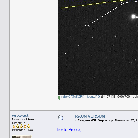
indexCATAKZRK---ison.JPG
(94.97 KB, 900x700 - bek
witkwast
Re:UNIVERSUM
Member of Honor
«
Reageer #52 Gepost op:
November 27, 2
Directeur
Beste Propje,
Berichten: 144