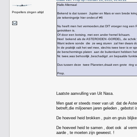
Hallo Allemaal
Propellers zingen altijd
Bekend is dat tussen Jupiter en Mars er een brede kring
zie tekeningetje hier onder.of #6
Nu heeft men het vermoeden,dat DIT vroeger nog een Pla
getrokken is.
Of door een botsing. met een ander hemel lichaam.
Heel bekend als de ASTEROIDEN -GORDEL, de schrik
Want iedere sonde die ze weg sturen zal hier dwars d
In de praktijk valt het wel mee, slechts twee keer is er
de berschermings platen aan de buitenkant hebben he
Nr. twee,was behoorlijk ,beschadigd ,en bepaalde funkti
Dus tussen deze twee Planeten,draait een grote ring 
Prop.
Laatste aanvulling van Uit Nasa.
Men gaat er steeds meer van uit dat de Aste
betreft,die miljoenen jaren geleden , gebotst 
De hoeveel heid brokken , puin en gruis blijken
De hoeveel heid te samen , doet ook al vermo
aarde , te moeten zijn geweest. !