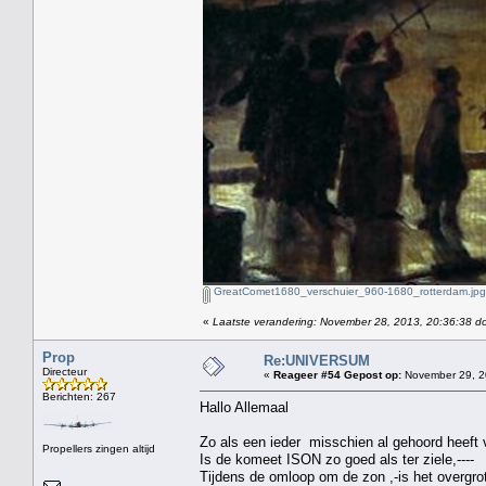
GreatComet1680_verschuier_960-1680_rotterdam.jpg
«
Laatste verandering: November 28, 2013, 20:36:38 d
Prop
Re:UNIVERSUM
Directeur
«
Reageer #54 Gepost op:
November 29, 2
Berichten: 267
Hallo Allemaal
Zo als een ieder misschien al gehoord heeft 
Propellers zingen altijd
Is de komeet ISON zo goed als ter ziele,----
Tijdens de omloop om de zon ,-is het overgr