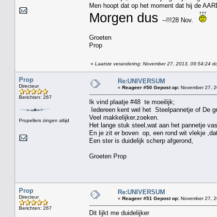
Men hoopt dat op het moment dat hij de AARDE 
Morgen dus
--!!!28 Nov.
Groeten
Prop
«
Laatste verandering: November 27, 2013, 09:54:24 d
Prop
Re:UNIVERSUM
Directeur
«
Reageer #50 Gepost op:
November 27, 2
Berichten: 267
Ik vind plaatje #48 te moeilijk;
Iedereen kent wel het Steelpannetje of De g
Veel makkelijker.zoeken.
Propellers zingen altijd
Het lange stuk steel,wat aan het pannetje vas
En je zit er boven op, een rond wit vlekje ,da
Een ster is duidelijk scherp afgerond,
Groeten Prop
Prop
Re:UNIVERSUM
Directeur
«
Reageer #51 Gepost op:
November 27, 2
Berichten: 267
Dit lijkt me duidelijker