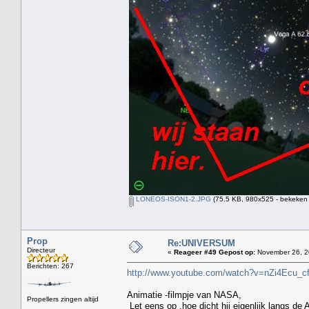
LONEOS-ISON1-2.JPG
(75.5 KB, 980x525 - bekeken 
Prop
Re:UNIVERSUM
Directeur
«
Reageer #49 Gepost op:
November 26, 2
Berichten: 267
http://www.youtube.com/watch?v=nZi4Ecu
Animatie -filmpje van NASA,
Propellers zingen altijd
Let eens op ,hoe dicht hij eigenlijk langs de