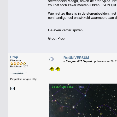
sterrenbeeld Maagd, boven de ster Spica. Het
zou het toch zeker moeten lukken. ISON lijkt 
Wie niet zo thuis is in de sterrenbeelden: nie
een handige tool ontwikkeld waarmee u aan d
Ga even verder spitten
Groet Prop
Prop
Re:UNIVERSUM
Directeur
«
Reageer #47 Gepost op:
November 26, 2
Berichten: 267
:
:
Propellers zingen altijd