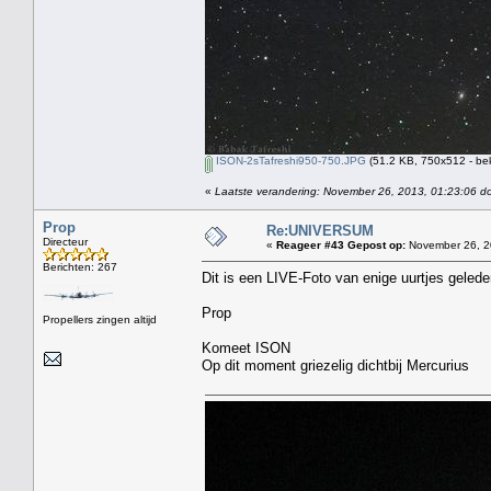
ISON-2sTafreshi950-750.JPG
(51.2 KB, 750x512 - be
«
Laatste verandering: November 26, 2013, 01:23:06 d
Prop
Re:UNIVERSUM
Directeur
«
Reageer #43 Gepost op:
November 26, 2
Berichten: 267
Dit is een LIVE-Foto van enige uurtjes gele
Prop
Propellers zingen altijd
Komeet ISON
Op dit moment griezelig dichtbij Mercurius