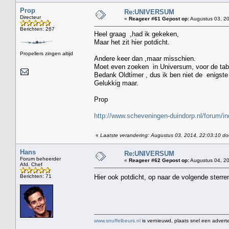
Prop
Re:UNIVERSUM
Directeur
«
Reageer #61 Gepost op:
Augustus 03, 20
Berichten: 267
Heel graag ,had ik gekeken,
Maar het zit hier potdicht.
Propellers zingen altijd
Andere keer dan ,maar misschien.
Moet even zoeken in Universum, voor de tab
Bedank Oldtimer , dus ik ben niet de enigste d
Gelukkig maar.
Prop
http://www.scheveningen-duindorp.nl/forum/i
«
Laatste verandering: Augustus 03, 2014, 22:03:10 do
Hans
Re:UNIVERSUM
Forum beheerder
«
Reageer #62 Gepost op:
Augustus 04, 20
Afd. Chef
Berichten: 71
Hier ook potdicht, op naar de volgende sterr
www.snuffelbeurs.nl
is vernieuwd, plaats snel een adverte