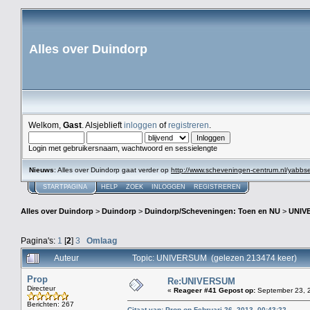
Alles over Duindorp
Welkom,
Gast
. Alsjeblieft
inloggen
of
registreren
.
Login met gebruikersnaam, wachtwoord en sessielengte
Nieuws
: Alles over Duindorp gaat verder op
http://www.scheveningen-centrum.nl/yabb
STARTPAGINA
HELP
ZOEK
INLOGGEN
REGISTREREN
Alles over Duindorp
>
Duindorp
>
Duindorp/Scheveningen: Toen en NU
>
UNIV
Pagina's:
1
[
2
]
3
Omlaag
Auteur
Topic: UNIVERSUM (gelezen 213474 keer)
Prop
Re:UNIVERSUM
Directeur
«
Reageer #41 Gepost op:
September 23, 2
Berichten: 267
Citaat van: Prop op Februari 26, 2013, 00:43:22