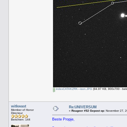
indexCATAKZRK---ison.JPG
(94.97 KB, 900x700 - bek
witkwast
Re:UNIVERSUM
Member of Honor
«
Reageer #52 Gepost op:
November 27, 2
Directeur
Beste Propje,
Berichten: 144