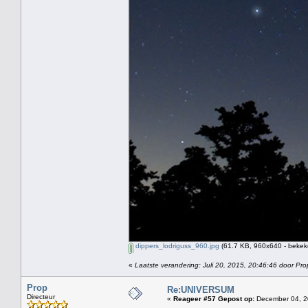
dippers_lodriguss_960.jpg
(61.7 KB, 960x640 - bekek
«
Laatste verandering: Juli 20, 2015, 20:46:46 door Pro
Prop
Re:UNIVERSUM
Directeur
«
Reageer #57 Gepost op:
December 04, 2