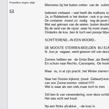
Propellers zingen altijd
Memoires bij het buiten zetten van de vuilni
Iedereen verbaast ---wat heeft die mafkees n
Ja, in Ridderkerk is het donker --ook in je om
De container moest zo nodig nog de poort u
Met wat geknars van de wielen .buiten doodsti
Bij de rand van de vijver ,waar hij moet staa
Ondanks de kou ,ben ik toch een poosje blijve
SCHITTEREND,--IN EEN WOORD,-
DE MOOSTE STERREN-BEELDEN BIJ ELK
Ik ,kun je nagaan, werd gewoon stil van dez
Zomers hebben we -de Grote Beer ,als Beeld
En schuin naar Rechts,-Cassiopeia, -De hoofd
Maar nu, in al zijn pracht ,het Winter sterren
Naar het Oosten kijkend, (nooit Gebeurt)-ko
van ons Zonne-sterren- stelsel-!!!!!!
Wel is waar als een vlek,maar toch te zien.
Stil ben ik van verwondering, over deze schi
Het was echt wel koud.
Na een flinke afzakker , --de kooi in.