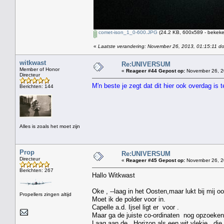
comet-ison_1_0-600.JPG
(24.2 KB, 600x589 - bekeke
«
Laatste verandering: November 26, 2013, 01:15:11 d
witkwast
Re:UNIVERSUM
Member of Honor
«
Reageer #44 Gepost op:
November 26, 2
Directeur
M'n beste je zegt dat dit hier ook overdag is
Berichten: 144
Alles is zoals het moet zijn
Prop
Re:UNIVERSUM
Directeur
«
Reageer #45 Gepost op:
November 26, 2
Berichten: 267
Hallo Witkwast
Oke , --laag in het Oosten,maar lukt bij mij oo
Propellers zingen altijd
Moet ik de polder voor in.
Capelle a.d. Ijsel ligt er voor .
Maar ga de juiste co-ordinaten nog opzoeken
Laag aan de Horizon als een wit vlekje , die 