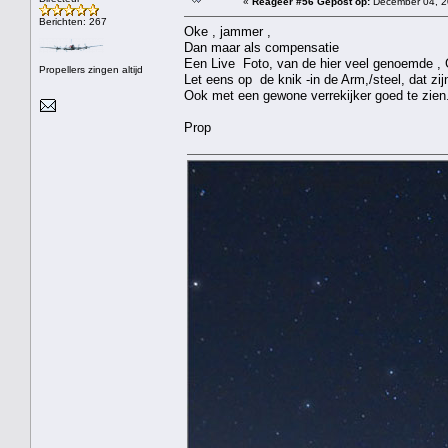
«
Reageer #56 Gepost op:
December 04, 2
Berichten: 267
Oke , jammer ,
Dan maar als compensatie
Een Live Foto, van de hier veel genoemde , G
Propellers zingen altijd
Let eens op de knik -in de Arm,/steel, dat zi
Ook met een gewone verrekijker goed te zien
Prop