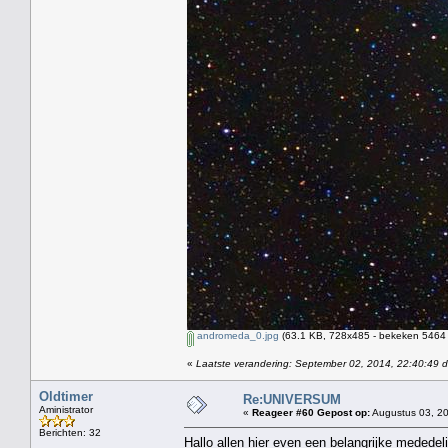
andromeda_0.jpg
(63.1 KB, 728x485 - bekeken 5464 
«
Laatste verandering: September 02, 2014, 22:40:49 
Oldtimer
Re:UNIVERSUM
Aministrator
«
Reageer #60 Gepost op:
Augustus 03, 20
Berichten: 32
Hallo allen hier even een belangrijke mededel