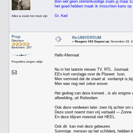
Ben wel geen sterrenkundige zoals jij maar zu
het goed hebben maak ik misschien kans op 
Gr. Aad
Alles is zoals het moet zijn
Prop
Re:UNIVERSUM
Directeur
«
Reageer #53 Gepost op:
November 28, 2
Berichten: 267
Hallo Allemaal
Propellers zingen altijd
Nu in het laatste nieuws TV, RTL. Journaal.
EEn kort verslagje over de Planeet Ison.
Men vermoed dat de staart al verdampt is,bij
Men was nog niet zeker erover.
Het gedrag van deze komeet , is als enigste ve
afbeelding, uit Rotterdam.
Ook deze verdween later ,toen hij achter om 
Deze soort noemt men vrij vertaald --- Zon
En deze blijven meestal niet HEEL.
Ook dit kan met deze gebeuren.
Sommige mensen op het schilderij, hebben kr