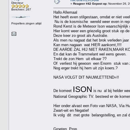
Directeur
«
Reageer #42 Gepost op:
November 26, 2
Berichten: 267
Hallo Allemaal
Het heeft even stilgestaan, omdat er niet veel
Nu is de kosmische wereld weer even in rep 
Propellers zingen altijd
Rond Kerst is de Meteoor Ison waarschijnlijk 
Hier komt weer een griezelig groot stuk op de
Deze keer zo groot als Australie.
Als men nu nagaat dat het brok verleden jaar 
Kan men nagaan wat HIER aankomt,!!!!
DE AARDE ZAL HIJ NIET RAKEN,MAAR KO
En dat kan de Trammelant wel eens geven.
Trekt de zon Hem uit elkaar ??
Of verliest hij gewoon een Enorm stuk van zi
Nog erger trekt hij hem uit zijn koers.?
NASA VOLGT DIT NAUWLETTEND=!!
ISON
De komeet
is nu al bij helder we
National Geographic TV. besteed er de komen
Hier onder alvast een Foto van NASA, Via Hu
Zwart-wit en Negatief
Ik volg dit met grote belangstelling, en zal 
Groeten Prop