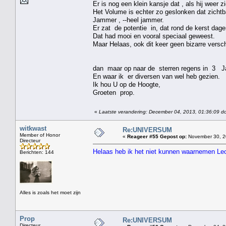
Er is nog een klein kansje dat , als hij weer zi
Het Volume is echter zo geslonken dat zichtba
Jammer , --heel jammer.
Er zat de potentie in, dat rond de kerst dage
Dat had mooi en vooral speciaal geweest.
Maar Helaas, ook dit keer geen bizarre versch
dan maar op naar de sterren regens in 3 Janua
En waar ik er diversen van wel heb gezien.
Ik hou U op de Hoogte,
Groeten prop.
«
Laatste verandering: December 04, 2013, 01:36:09 d
witkwast
Re:UNIVERSUM
Member of Honor
«
Reageer #55 Gepost op:
November 30, 2
Directeur
Helaas heb ik het niet kunnen waarnemen Le
Berichten: 144
Alles is zoals het moet zijn
Prop
Re:UNIVERSUM
Directeur