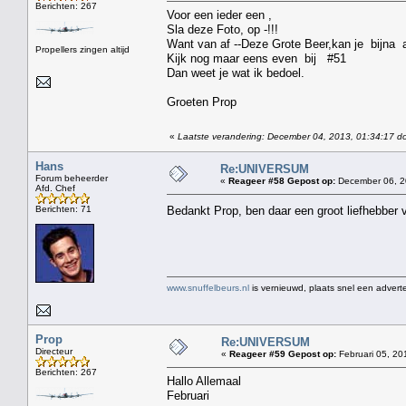
Berichten: 267
Voor een ieder een ,
Sla deze Foto, op -!!!
Want van af --Deze Grote Beer,kan je bijna a
Propellers zingen altijd
Kijk nog maar eens even bij #51
Dan weet je wat ik bedoel.
Groeten Prop
«
Laatste verandering: December 04, 2013, 01:34:17 d
Hans
Re:UNIVERSUM
Forum beheerder
«
Reageer #58 Gepost op:
December 06, 2
Afd. Chef
Berichten: 71
Bedankt Prop, ben daar een groot liefhebber v
www.snuffelbeurs.nl
is vernieuwd, plaats snel een adverte
Prop
Re:UNIVERSUM
Directeur
«
Reageer #59 Gepost op:
Februari 05, 20
Berichten: 267
Hallo Allemaal
Februari