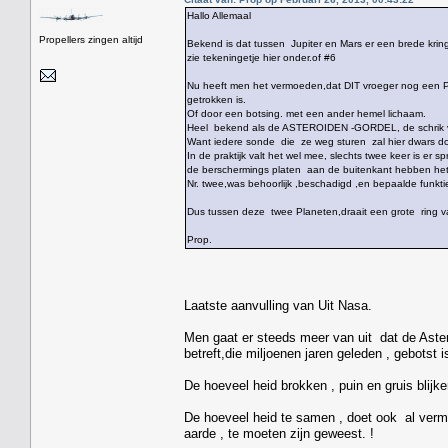
Hallo Allemaal
Propellers zingen altijd
Bekend is dat tussen Jupiter en Mars er een brede kring
zie tekeningetje hier onder.of #6
Nu heeft men het vermoeden,dat DIT vroeger nog een Pla
getrokken is.
Of door een botsing. met een ander hemel lichaam.
Heel bekend als de ASTEROIDEN -GORDEL, de schrik
Want iedere sonde die ze weg sturen zal hier dwars d
In de praktijk valt het wel mee, slechts twee keer is er
de berschermings platen aan de buitenkant hebben he
Nr. twee,was behoorlijk ,beschadigd ,en bepaalde funkti
Dus tussen deze twee Planeten,draait een grote ring 
Prop.
Laatste aanvulling van Uit Nasa.
Men gaat er steeds meer van uit dat de Aste
betreft,die miljoenen jaren geleden , gebotst 
De hoeveel heid brokken , puin en gruis blijken
De hoeveel heid te samen , doet ook al vermo
aarde , te moeten zijn geweest. !