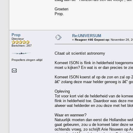
Groeten
Prop.
Prop
Re:UNIVERSUM
Directeur
«
Reageer #46 Gepost op:
November 26, 2
Berichten: 267
Citaat uit scientist astronomy
Propellers zingen altijd
Komeet ISON is flink in helderheid toegenome
moet u kijken? En wat is er dan precies te zi
Komeet ISON koerst af op de zon en zal op 28
â€“ zolang deze maar helder genoeg is â€“ go
Opleving
Tot voor kort viel de helderheid van de kome
flink in helderheid toe. Daardoor was deze m
alweer wat helderder en zou deze met het blot
Waar en wanneer?
Natuurlijk moeten dan eerst die Hollandse w
gaat gebeuren, zou u de komeet later deze 
ochtends vroeg, zo schrijft Arie Nouwen op Ast