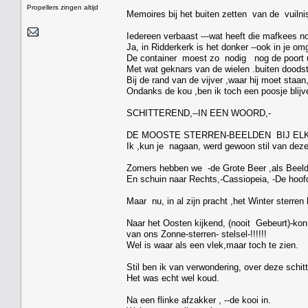
Propellers zingen altijd
Memoires bij het buiten zetten van de vuilni
Iedereen verbaast ---wat heeft die mafkees n
Ja, in Ridderkerk is het donker --ook in je om
De container moest zo nodig nog de poort u
Met wat geknars van de wielen .buiten doodsti
Bij de rand van de vijver ,waar hij moet staa
Ondanks de kou ,ben ik toch een poosje blijve
SCHITTEREND,--IN EEN WOORD,-
DE MOOSTE STERREN-BEELDEN BIJ ELK
Ik ,kun je nagaan, werd gewoon stil van dez
Zomers hebben we -de Grote Beer ,als Beeld
En schuin naar Rechts,-Cassiopeia, -De hoofd
Maar nu, in al zijn pracht ,het Winter sterren
Naar het Oosten kijkend, (nooit Gebeurt)-ko
van ons Zonne-sterren- stelsel-!!!!!!
Wel is waar als een vlek,maar toch te zien.
Stil ben ik van verwondering, over deze schi
Het was echt wel koud.
Na een flinke afzakker , --de kooi in.