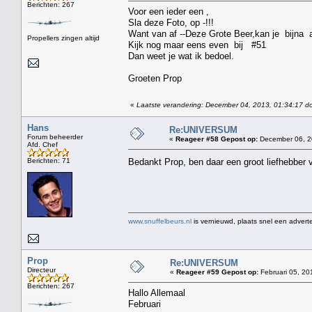
Berichten: 267
Voor een ieder een ,
Sla deze Foto, op -!!!
Want van af --Deze Grote Beer,kan je bijna a
Propellers zingen altijd
Kijk nog maar eens even bij #51
Dan weet je wat ik bedoel.
Groeten Prop
«
Laatste verandering: December 04, 2013, 01:34:17 d
Hans
Re:UNIVERSUM
Forum beheerder
«
Reageer #58 Gepost op:
December 06, 2
Afd. Chef
Berichten: 71
Bedankt Prop, ben daar een groot liefhebber v
www.snuffelbeurs.nl
is vernieuwd, plaats snel een adverte
Prop
Re:UNIVERSUM
Directeur
«
Reageer #59 Gepost op:
Februari 05, 20
Berichten: 267
Hallo Allemaal
Februari