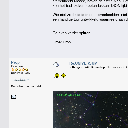
sterrenbeeld Maagd, boven de ster Spica. Het
zou het toch zeker moeten lukken. ISON lijkt 
Wie niet zo thuis is in de sterrenbeelden: nie
een handige tool ontwikkeld waarmee u aan d
Ga even verder spitten
Groet Prop
Prop
Re:UNIVERSUM
Directeur
«
Reageer #47 Gepost op:
November 26, 2
Berichten: 267
:
:
Propellers zingen altijd