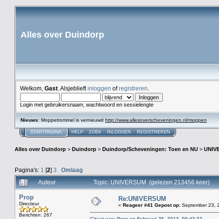
Alles over Duindorp
Welkom,
Gast
. Alsjeblieft
inloggen
of
registreren
.
Login met gebruikersnaam, wachtwoord en sessielengte
Nieuws
: Moppetrommel is vernieuwd
http://www.allesoverscheveningen.nl/moppen
STARTPAGINA
HELP
ZOEK
INLOGGEN
REGISTREREN
Alles over Duindorp
>
Duindorp
>
Duindorp/Scheveningen: Toen en NU
>
UNIV
Pagina's:
1
[
2
]
3
Omlaag
Auteur
Topic: UNIVERSUM (gelezen 213456 keer)
Prop
Re:UNIVERSUM
Directeur
«
Reageer #41 Gepost op:
September 23, 2
Berichten: 267
Citaat van: Prop op Februari 26, 2013, 00:43:22