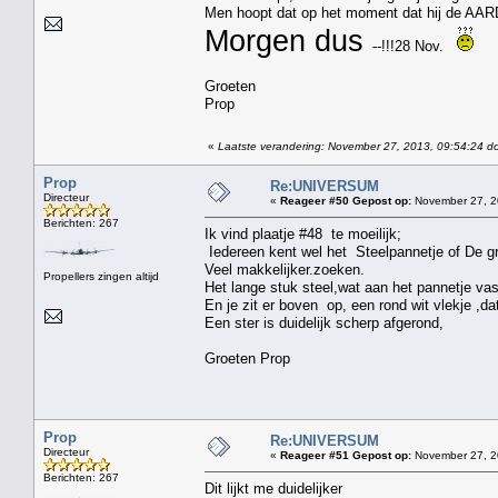
Men hoopt dat op het moment dat hij de AARDE 
Morgen dus
--!!!28 Nov.
Groeten
Prop
«
Laatste verandering: November 27, 2013, 09:54:24 d
Prop
Re:UNIVERSUM
Directeur
«
Reageer #50 Gepost op:
November 27, 2
Berichten: 267
Ik vind plaatje #48 te moeilijk;
Iedereen kent wel het Steelpannetje of De g
Veel makkelijker.zoeken.
Propellers zingen altijd
Het lange stuk steel,wat aan het pannetje vas
En je zit er boven op, een rond wit vlekje ,da
Een ster is duidelijk scherp afgerond,
Groeten Prop
Prop
Re:UNIVERSUM
Directeur
«
Reageer #51 Gepost op:
November 27, 2
Berichten: 267
Dit lijkt me duidelijker