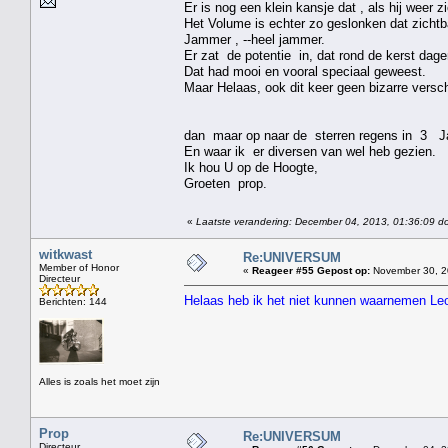
Er is nog een klein kansje dat , als hij weer zi
Het Volume is echter zo geslonken dat zichtba
Jammer , --heel jammer.
Er zat de potentie in, dat rond de kerst dage
Dat had mooi en vooral speciaal geweest.
Maar Helaas, ook dit keer geen bizarre versch
dan maar op naar de sterren regens in 3 Janua
En waar ik er diversen van wel heb gezien.
Ik hou U op de Hoogte,
Groeten prop.
«
Laatste verandering: December 04, 2013, 01:36:09 d
witkwast
Re:UNIVERSUM
Member of Honor
«
Reageer #55 Gepost op:
November 30, 2
Directeur
Helaas heb ik het niet kunnen waarnemen Le
Berichten: 144
Alles is zoals het moet zijn
Prop
Re:UNIVERSUM
Directeur