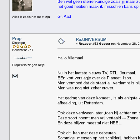
Ben wel geen sterrenkundige zoals jij maar zu
het goed hebben maak ik misschien kans op 
Gr. Aad
Alles is zoals het moet zijn
Prop
Re:UNIVERSUM
Directeur
«
Reageer #53 Gepost op:
November 28, 2
Berichten: 267
Hallo Allemaal
Propellers zingen altijd
Nu in het laatste nieuws TV, RTL. Journaal.
EEn kort verslagje over de Planeet Ison.
Men vermoed dat de staart al verdampt is,bij
Men was nog niet zeker erover.
Het gedrag van deze komeet , is als enigste ve
afbeelding, uit Rotterdam.
Ook deze verdween later ,toen hij achter om 
Deze soort noemt men vrij vertaald --- Zon
En deze blijven meestal niet HEEL.
Ook dit kan met deze gebeuren.
Sommige mensen op het schilderij, hebben kr