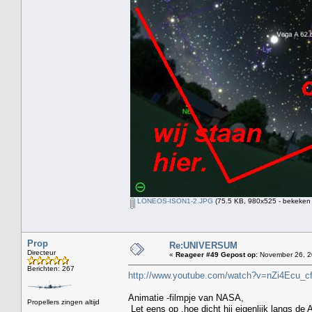
LONEOS-ISON1-2.JPG
(75.5 KB, 980x525 - bekeken 
Prop
Re:UNIVERSUM
Directeur
«
Reageer #49 Gepost op:
November 26, 2
Berichten: 267
http://www.youtube.com/watch?v=nZi4Ecu
Animatie -filmpje van NASA,
Propellers zingen altijd
Let eens op ,hoe dicht hij eigenlijk langs de