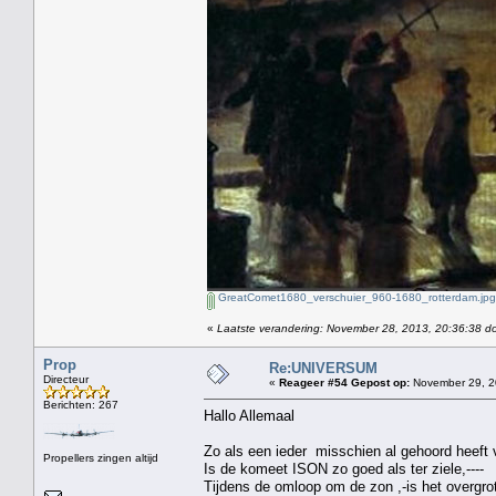
GreatComet1680_verschuier_960-1680_rotterdam.jpg
«
Laatste verandering: November 28, 2013, 20:36:38 d
Prop
Re:UNIVERSUM
Directeur
«
Reageer #54 Gepost op:
November 29, 2
Berichten: 267
Hallo Allemaal
Zo als een ieder misschien al gehoord heeft 
Propellers zingen altijd
Is de komeet ISON zo goed als ter ziele,----
Tijdens de omloop om de zon ,-is het overgr