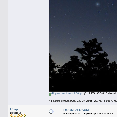
dippers_lodriguss_960.jpg
(61.7 KB, 960x640 - bekek
«
Laatste verandering: Juli 20, 2015, 20:46:46 door Pro
Prop
Re:UNIVERSUM
Directeur
«
Reageer #57 Gepost op:
December 04, 2