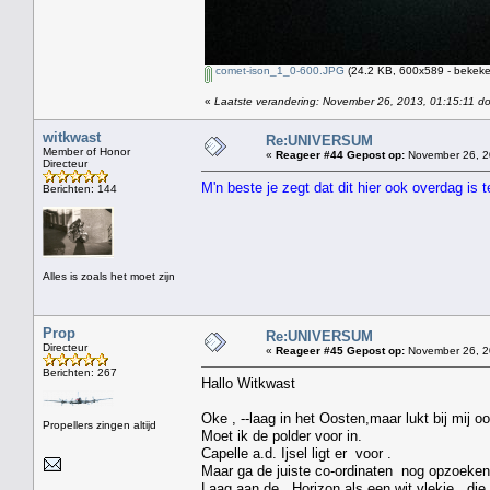
comet-ison_1_0-600.JPG
(24.2 KB, 600x589 - bekeke
«
Laatste verandering: November 26, 2013, 01:15:11 d
witkwast
Re:UNIVERSUM
Member of Honor
«
Reageer #44 Gepost op:
November 26, 2
Directeur
M'n beste je zegt dat dit hier ook overdag is
Berichten: 144
Alles is zoals het moet zijn
Prop
Re:UNIVERSUM
Directeur
«
Reageer #45 Gepost op:
November 26, 2
Berichten: 267
Hallo Witkwast
Oke , --laag in het Oosten,maar lukt bij mij oo
Propellers zingen altijd
Moet ik de polder voor in.
Capelle a.d. Ijsel ligt er voor .
Maar ga de juiste co-ordinaten nog opzoeken
Laag aan de Horizon als een wit vlekje , die 