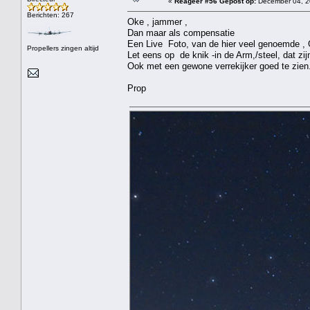
«
Reageer #56 Gepost op:
December 04, 2
Berichten: 267
Oke , jammer ,
Dan maar als compensatie
Een Live Foto, van de hier veel genoemde , G
Propellers zingen altijd
Let eens op de knik -in de Arm,/steel, dat zi
Ook met een gewone verrekijker goed te zien
Prop