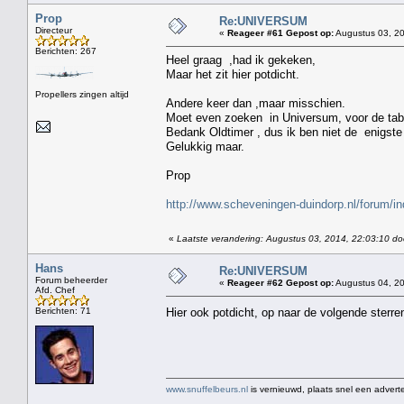
Prop
Re:UNIVERSUM
Directeur
«
Reageer #61 Gepost op:
Augustus 03, 20
Berichten: 267
Heel graag ,had ik gekeken,
Maar het zit hier potdicht.
Propellers zingen altijd
Andere keer dan ,maar misschien.
Moet even zoeken in Universum, voor de tab
Bedank Oldtimer , dus ik ben niet de enigste d
Gelukkig maar.
Prop
http://www.scheveningen-duindorp.nl/forum/i
«
Laatste verandering: Augustus 03, 2014, 22:03:10 do
Hans
Re:UNIVERSUM
Forum beheerder
«
Reageer #62 Gepost op:
Augustus 04, 20
Afd. Chef
Berichten: 71
Hier ook potdicht, op naar de volgende sterr
www.snuffelbeurs.nl
is vernieuwd, plaats snel een adverte