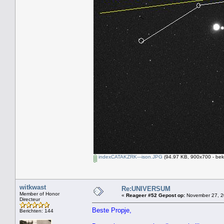
indexCATAKZRK---ison.JPG
(94.97 KB, 900x700 - bek
witkwast
Re:UNIVERSUM
Member of Honor
«
Reageer #52 Gepost op:
November 27, 2
Directeur
Beste Propje,
Berichten: 144