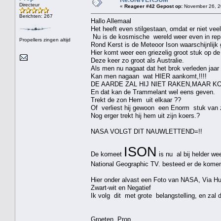
Directeur
«
Reageer #42 Gepost op:
November 26, 2
Berichten: 267
Hallo Allemaal
Het heeft even stilgestaan, omdat er niet veel
Nu is de kosmische wereld weer even in rep 
Propellers zingen altijd
Rond Kerst is de Meteoor Ison waarschijnlijk 
Hier komt weer een griezelig groot stuk op de
Deze keer zo groot als Australie.
Als men nu nagaat dat het brok verleden jaar 
Kan men nagaan wat HIER aankomt,!!!!
DE AARDE ZAL HIJ NIET RAKEN,MAAR KO
En dat kan de Trammelant wel eens geven.
Trekt de zon Hem uit elkaar ??
Of verliest hij gewoon een Enorm stuk van zi
Nog erger trekt hij hem uit zijn koers.?
NASA VOLGT DIT NAUWLETTEND=!!
ISON
De komeet
is nu al bij helder we
National Geographic TV. besteed er de komen
Hier onder alvast een Foto van NASA, Via Hu
Zwart-wit en Negatief
Ik volg dit met grote belangstelling, en zal 
Groeten Prop