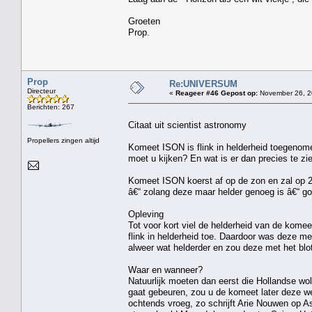
Groeten
Prop.
Prop
Re:UNIVERSUM
Directeur
«
Reageer #46 Gepost op:
November 26, 2
Berichten: 267
Citaat uit scientist astronomy
Propellers zingen altijd
Komeet ISON is flink in helderheid toegenome
moet u kijken? En wat is er dan precies te zi
Komeet ISON koerst af op de zon en zal op 28
â€“ zolang deze maar helder genoeg is â€“ go
Opleving
Tot voor kort viel de helderheid van de kome
flink in helderheid toe. Daardoor was deze m
alweer wat helderder en zou deze met het blot
Waar en wanneer?
Natuurlijk moeten dan eerst die Hollandse w
gaat gebeuren, zou u de komeet later deze 
ochtends vroeg, zo schrijft Arie Nouwen op Ast