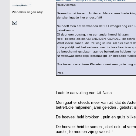
Hallo Allemaal
Propellers zingen altijd
Bekend is dat tussen Jupiter en Mars er een brede kring
zie tekeningetje hier onder.of #6
Nu heeft men het vermoeden,dat DIT vroeger nog een Pla
getrokken is.
Of door een botsing. met een ander hemel lichaam.
Heel bekend als de ASTEROIDEN -GORDEL, de schrik
Want iedere sonde die ze weg sturen zal hier dwars d
In de praktijk valt het wel mee, slechts twee keer is er
de berschermings platen aan de buitenkant hebben he
Nr. twee,was behoorlijk ,beschadigd ,en bepaalde funkti
Dus tussen deze twee Planeten,draait een grote ring 
Prop.
Laatste aanvulling van Uit Nasa.
Men gaat er steeds meer van uit dat de Aste
betreft,die miljoenen jaren geleden , gebotst 
De hoeveel heid brokken , puin en gruis blijken
De hoeveel heid te samen , doet ook al vermo
aarde , te moeten zijn geweest. !