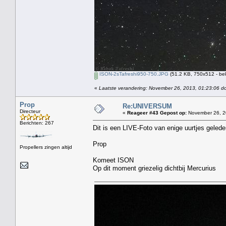
ISON-2sTafreshi950-750.JPG
(51.2 KB, 750x512 - be
«
Laatste verandering: November 26, 2013, 01:23:06 d
Prop
Re:UNIVERSUM
Directeur
«
Reageer #43 Gepost op:
November 26, 2
Berichten: 267
Dit is een LIVE-Foto van enige uurtjes gele
Prop
Propellers zingen altijd
Komeet ISON
Op dit moment griezelig dichtbij Mercurius