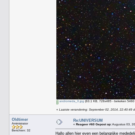
andromeda_0.jpg
(63.1 KB, 728x485 - bekeken 5460 
«
Laatste verandering: September 02, 2014, 22:40:49 
Oldtimer
Re:UNIVERSUM
Aministrator
«
Reageer #60 Gepost op:
Augustus 03, 20
Berichten: 32
Hallo allen hier even een belangrijke mededel