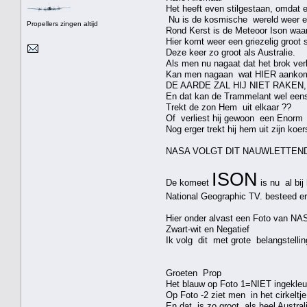
Het heeft even stilgestaan, omdat er
Nu is de kosmische wereld weer ev
Propellers zingen altijd
Rond Kerst is de Meteoor Ison waars
Hier komt weer een griezelig groot 
Deze keer zo groot als Australie.
Als men nu nagaat dat het brok verl
Kan men nagaan wat HIER aankomt
DE AARDE ZAL HIJ NIET RAKEN
En dat kan de Trammelant wel een
Trekt de zon Hem uit elkaar ??
Of verliest hij gewoon een Enorm s
Nog erger trekt hij hem uit zijn koer
NASA VOLGT DIT NAUWLETTEND
ISON
De komeet
is nu al bij
National Geographic TV. besteed er
Hier onder alvast een Foto van NA
Zwart-wit en Negatief
Ik volg dit met grote belangstellin
Groeten Prop
Het blauw op Foto 1=NIET ingekleur
Op Foto -2 ziet men in het cirkeltje
En dat is zo groot als heel Australi