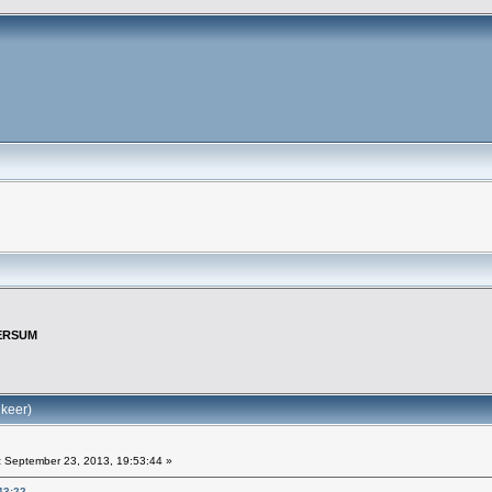
ERSUM
keer)
:
September 23, 2013, 19:53:44 »
43:22