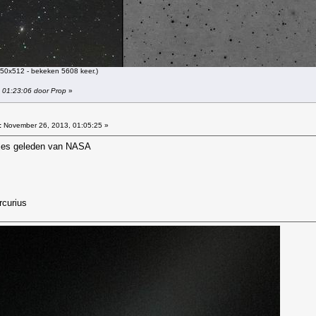
50x512 - bekeken 5608 keer.)
 01:23:06 door Prop
»
:
November 26, 2013, 01:05:25 »
rtjes geleden van NASA
rcurius