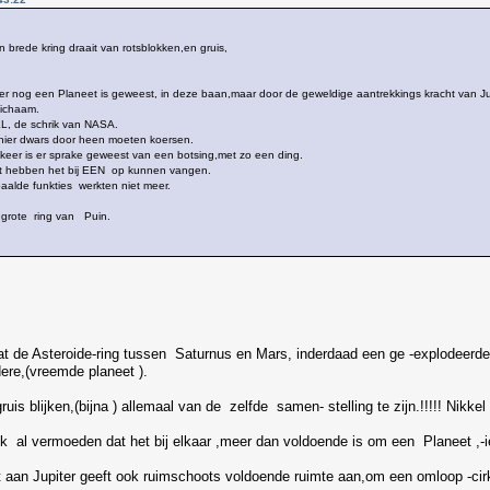
 brede kring draait van rotsblokken,en gruis,
 nog een Planeet is geweest, in deze baan,maar door de geweldige aantrekkings kracht van Jupite
lichaam.
, de schrik van NASA.
hier dwars door heen moeten koersen.
ee keer is er sprake geweest van een botsing,met zo een ding.
nt hebben het bij EEN op kunnen vangen.
paalde funkties werkten niet meer.
 grote ring van Puin.
 de Asteroide-ring tussen Saturnus en Mars, inderdaad een ge -explodeerde Pl
ere,(vreemde planeet ).
is blijken,(bijna ) allemaal van de zelfde samen- stelling te zijn.!!!!! Nikkel e
 al vermoeden dat het bij elkaar ,meer dan voldoende is om een Planeet ,-iet
 aan Jupiter geeft ook ruimschoots voldoende ruimte aan,om een omloop -cirk