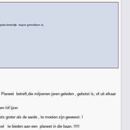
r,letterlijk kapot getrokken is.
aneet betreft,die miljoenen jaren geleden , gebotst is, of uit elkaar
n /of ijzer.
s groter als de aarde , te moeten zijn geweest. !
el te bieden aan een planeet in die baan. !!!!!