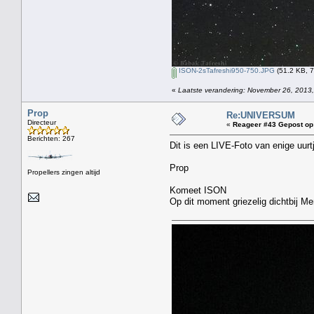
ISON-2sTafreshi950-750.JPG
(51.2 KB, 7
«
Laatste verandering: November 26, 2013,
Prop
Re:UNIVERSUM
Directeur
«
Reageer #43 Gepost op
Berichten: 267
Dit is een LIVE-Foto van enige uu
Prop
Propellers zingen altijd
Komeet ISON
Op dit moment griezelig dichtbij Me