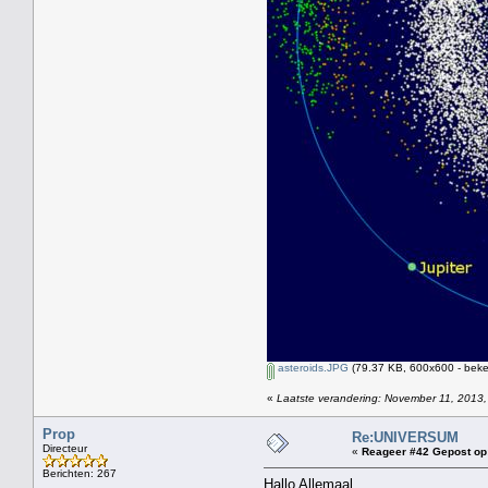
asteroids.JPG
(79.37 KB, 600x600 - beke
«
Laatste verandering: November 11, 2013,
Prop
Re:UNIVERSUM
Directeur
«
Reageer #42 Gepost op
Berichten: 267
Hallo Allemaal