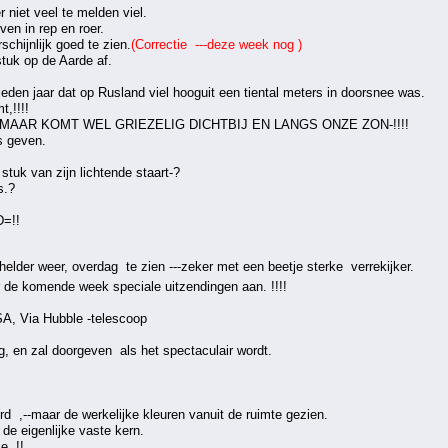
 niet veel te melden viel.
en in rep en roer.
chijnlijk goed te zien.
(Correctie ---deze week nog )
stuk op de Aarde af.
eden jaar dat op Rusland viel hooguit een tiental meters in doorsnee was.
,!!!!
,MAAR KOMT WEL GRIEZELIG DICHTBIJ EN LANGS ONZE ZON-!!!!
s geven.
tuk van zijn lichtende staart-?
s.?
=!!
 helder weer, overdag te zien ---zeker met een beetje sterke verrekijker.
 de komende week speciale uitzendingen aan. !!!!
SA, Via Hubble -telescoop
g, en zal doorgeven als het spectaculair wordt.
d ,--maar de werkelijke kleuren vanuit de ruimte gezien.
 de eigenlijke vaste kern.
e. !!