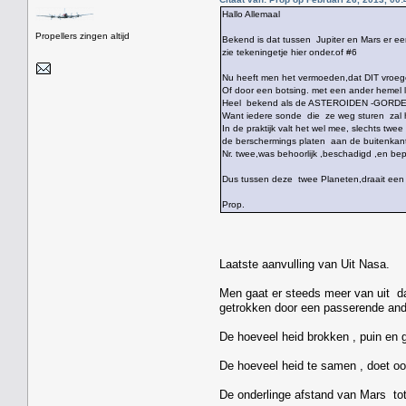
Hallo Allemaal
Propellers zingen altijd
Bekend is dat tussen Jupiter en Mars er een
zie tekeningetje hier onder.of #6
Nu heeft men het vermoeden,dat DIT vroeger
Of door een botsing. met een ander hemel 
Heel bekend als de ASTEROIDEN -GORDEL
Want iedere sonde die ze weg sturen zal 
In de praktijk valt het wel mee, slechts tw
de berschermings platen aan de buitenka
Nr. twee,was behoorlijk ,beschadigd ,en be
Dus tussen deze twee Planeten,draait een
Prop.
Laatste aanvulling van Uit Nasa.
Men gaat er steeds meer van uit dat
getrokken door een passerende and
De hoeveel heid brokken , puin en gru
De hoeveel heid te samen , doet ook
De onderlinge afstand van Mars tot