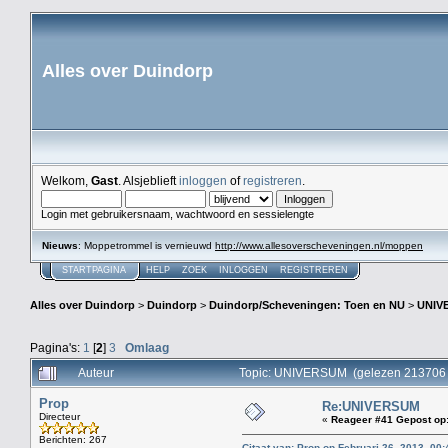
Alles over Duindorp
Welkom,
Gast
. Alsjeblieft
inloggen
of
registreren
.
Login met gebruikersnaam, wachtwoord en sessielengte
Nieuws
: Moppetrommel is vernieuwd
http://www.allesoverscheveningen.nl/moppen
STARTPAGINA
HELP
ZOEK
INLOGGEN
REGISTREREN
Alles over Duindorp
>
Duindorp
>
Duindorp/Scheveningen: Toen en NU
>
UNIV
Pagina's:
1
[
2
]
3
Omlaag
Auteur
Topic: UNIVERSUM (gelezen 213706 
Prop
Re:UNIVERSUM
Directeur
«
Reageer #41 Gepost op
Berichten: 267
Citaat van: Prop op Februari 26, 2013, 00: