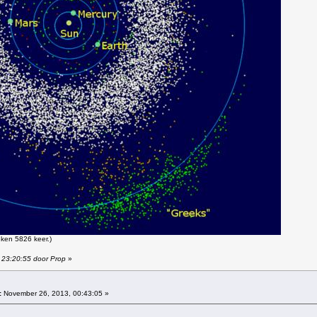
ken 5826 keer.)
 23:20:55 door Prop
»
:
November 26, 2013, 00:43:05 »