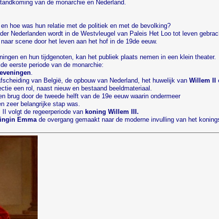
t standkoming van de monarchie en Nederland.
n hoe was hun relatie met de politiek en met de bevolking?
der Nederlanden wordt in de Westvleugel van Paleis Het Loo tot leven gebrach
naar scene door het leven aan het hof in de 19de eeuw.
ningen en hun tijdgenoten, kan het publiek plaats nemen in een klein theater.
t de eerste periode van de monarchie:
heveningen
.
afscheiding van België, de opbouw van Nederland, het huwelijk van
Willem II
ectie een rol, naast nieuw en bestaand beeldmateriaal.
en brug door de tweede helft van de 19e eeuw waarin ondermeer
n zeer belangrijke stap was.
 II volgt de regeerperiode van
koning Willem III.
ingin Emma
de overgang gemaakt naar de moderne invulling van het koning