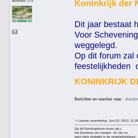
Koninkrijk der 
Berichten: 273
Dit jaar bestaat 
Voor Scheveningen
weggelegd.
Op dit forum za
feestelijkheden
KONINKRIJK D
Berichten en reacties naar :
duindo
«
Laatste verandering: Juni 22, 2013, 11:3
Op dit Duindorpforum tonen wij u
het Duindorp van vroeger, én van nu
want niets verdwijnt in de vergetelheidszee,