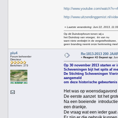
http://www.youtube.com/watch?v
http://www.uitzendinggemist.nl/vi
«
Laatste verandering: Juni 22, 2013, 11:3
Op dit Duindorpforum tonen wij u
het Duindorp van vroeger, én van nu
want niets verdwijnt in de vergetelheidszee,
geen branding neemt onze herinnering mee
plu4
Re:1813-2013 200 J
Forum beheerder
«
Reageer #2 Gepost op:
Juni
Directeur
Op 30 november 2013 starten er i
Berichten: 273
Scheveningen bijt het spits af m
De Stichting Scheveningen Vierin
aangemeld
om deze historische gebeurtenis 
Het was op woensdagavond 1
De eerste aanzet tot het g
Na een boeiende introductie
een drankje.
De vraag wat een ieder gaat
Er zijn er die gebruik kunn