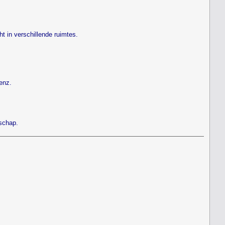
t in verschillende ruimtes.
enz.
schap.