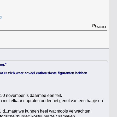
g
Gelogd
en."
at er zich weer zoveel enthousiaste figuranten hebben
0 november is daarmee een feit.
n met elkaar napraten onder het genot van een hapje en
huld...maar we kunnen heel wat moois verwachten!
torische (burger) kostuums zelf namaken.