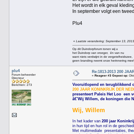
Het wordt in elk geval kledi
In september volgt een twee
Plu4
«
Laatste verandering: September 13, 2013
Op dit Duindorpforum tonen wij u
het Duindorp van vroeger, én van nu
want niets verdwijnt in de vergetelheidszee,
geen branding neemt onze herinnering mee
plu4
Re:1813-2013 200 J
Forum beheerder
«
Reageer #3 Gepost op:
Okt
Directeur
Vooruitlopend en terugblikkend 
Berichten: 273
200 JAAR KONINKRIJK DER NEDERL
presenteert Paleis Het Loo een v
â€˜Wij Willem, de koningen die
Wij, Willem
In het kader van
200 jaar Koninkri
in hun tijd en hun rol in de geschi
Met multimediale presentaties, thea