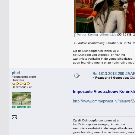
Portret_Koning_Willem_I.jpg
(55.75 KB, 2
«
Laatste verandering: Oktober 20, 2013, 0
Op dit Duindorpforum tonen wij u
het Duindorp van vroeger, én van nu
want niets verdwijnt in de vergetelheidszee,
geen branding neemt onze herinnering mee
plu4
Re:1813-2013 200 J
Forum beheerder
«
Reageer #4 Gepost op:
Okt
Directeur
Berichten: 273
Imposante Vlootschouw Koninklij
http://www.omroepwest.nl/nieuws/2
Op dit Duindorpforum tonen wij u
het Duindorp van vroeger, én van nu
want niets verdwijnt in de vergetelheidszee,
geen branding neemt onze herinnering mee