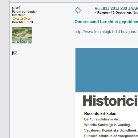
plu4
Re:1813-2013 200 J
Forum beheerder
«
Reageer #5 Gepost op:
Nov
Directeur
Onderstaand bericht is gepublice
Berichten: 273
http://www.koninkrijk1813.huygens.