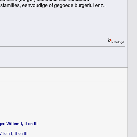
sfamilies, eenvoudige of gegoede burgerlui enz..
Gelogd
ngen
Willem I, II en III
lem I, II en III