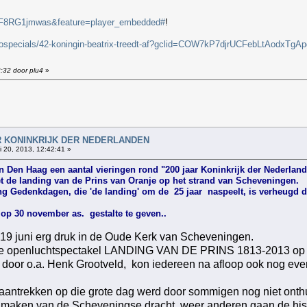
=rF8RG1jmwas&feature=player_embedded#
!
deospecials/42-koningin-beatrix-treedt-af?gclid=COW7kP7djrUCFebLtAodxTgAp
3:32 door plu4
»
!
AAR KONINKRIJK DER NEDERLANDEN
 20, 2013, 12:42:41 »
n Den Haag een aantal vieringen rond "200 jaar Koninkrijk der Nederland
et de landing van de Prins van Oranje op het strand van Scheveningen.
g Gedenkdagen, die 'de landing' om de 25 jaar naspeelt, is verheugd d
op 30 november as. gestalte te geven..
9 juni erg druk in de Oude Kerk van Scheveningen.
rote openluchtspectakel LANDING VAN DE PRINS 1813-2013 op 3
 door o.a. Henk Grootveld, kon iedereen na afloop ook nog eve
 aantrekken op die grote dag werd door sommigen nog niet ont
en maken van de Scheveningse dracht, weer anderen gaan de his