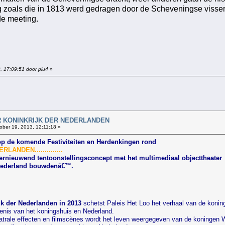
ng zoals die in 1813 werd gedragen door de Scheveningse visser
de meeting.
, 17:09:51 door plu4
»
!
AAR KONINKRIJK DER NEDERLANDEN
ober 19, 2013, 12:11:18 »
op de komende Festiviteiten en Herdenkingen rond
ANDEN..............
ernieuwend tentoonstellingsconcept met het multimediaal objecttheater
 Nederland bouwdenâ€™.
jk der Nederlanden in 2013
schetst Paleis Het Loo het verhaal van de koni
edenis van het koningshuis en Nederland.
trale effecten en filmscènes wordt het leven weergegeven van de koningen Wil