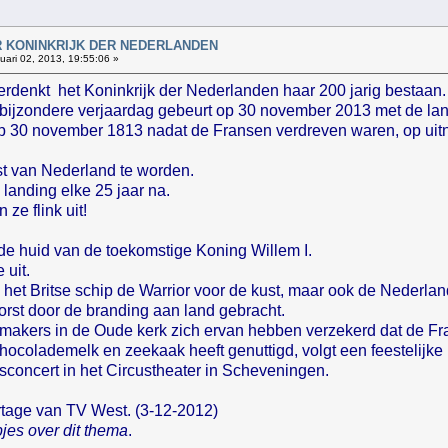
!
AAR KONINKRIJK DER NEDERLANDEN
ari 02, 2013, 19:55:06 »
herdenkt het Koninkrijk der Nederlanden haar 200 jarig bestaan.
e bijzondere verjaardag gebeurt op 30 november 2013 met de la
 30 november 1813 nadat de Fransen verdreven waren, op uitno
st van Nederland te worden.
landing elke 25 jaar na.
e flink uit!
 de huid van de toekomstige Koning Willem I.
 uit.
ag het Britse schip de Warrior voor de kust, maar ook de Neder
orst door de branding aan land gebracht.
ermakers in de Oude kerk zich ervan hebben verzekerd dat de F
hocolademelk en zeekaak heeft genuttigd, volgt een feestelijke 
ksconcert in het Circustheater in Scheveningen.
ortage van TV West. (3-12-2012)
jes over dit thema
.