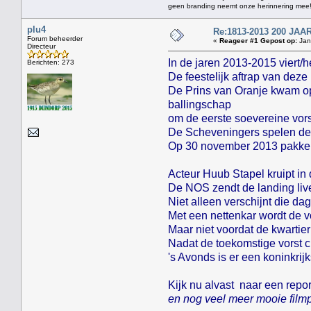
geen branding neemt onze herinnering mee
plu4
Re:1813-2013 200 J
Forum beheerder
«
Reageer #1 Gepost op:
Janu
Directeur
In de jaren 2013-2015 viert/
Berichten: 273
De feestelijk aftrap van dez
De Prins van Oranje kwam op
ballingschap
om de eerste soevereine vor
De Scheveningers spelen de 
Op 30 november 2013 pakken z
Acteur Huub Stapel kruipt in
De NOS zendt de landing live
Niet alleen verschijnt die d
Met een nettenkar wordt de v
Maar niet voordat de kwarti
Nadat de toekomstige vorst c
's Avonds is er een koninkrij
Kijk nu alvast naar een rep
en nog veel meer mooie filmp