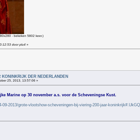
80x280 - bekeken 5802 keer.)
0:12:53 door plu4
»
!
AAR KONINKRIJK DER NEDERLANDEN
ober 25, 2013, 13:57:06 »
ke Marine op 30 november a.s. voor de Scheveningse Kust.
4-09-2013/grote-vlootshow-scheveningen-bij-viering-200-jaar-koninkrijk#.U
!