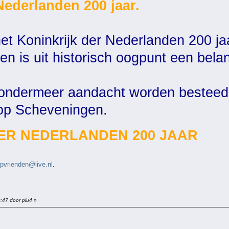
Nederlanden 200 jaar.
het Koninkrijk der Nederlanden 200 ja
 is uit historisch oogpunt een belang
l ondermeer aandacht worden besteed
 op Scheveningen.
ER NEDERLANDEN 200 JAAR
rpvrienden@live.nl
.
9:47 door plu4
»