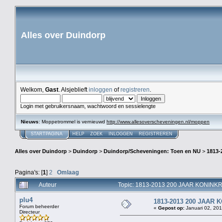
Alles over Duindorp
Welkom,
Gast
. Alsjeblieft
inloggen
of
registreren
.
Login met gebruikersnaam, wachtwoord en sessielengte
Nieuws
: Moppetrommel is vernieuwd
http://www.allesoverscheveningen.nl/moppen
STARTPAGINA
HELP
ZOEK
INLOGGEN
REGISTREREN
Alles over Duindorp
>
Duindorp
>
Duindorp/Scheveningen: Toen en NU
>
1813
Pagina's: [
1
]
2
Omlaag
Auteur
Topic: 1813-2013 200 JAAR KONINK
plu4
1813-2013 200 JAAR
Forum beheerder
«
Gepost op:
Januari 02, 201
Directeur