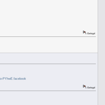
Gelogd
kGQo-PYhwE.facebook
Gelogd