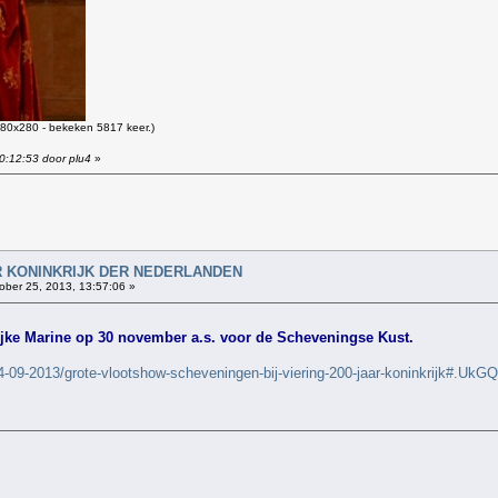
80x280 - bekeken 5817 keer.)
0:12:53 door plu4
»
!
AAR KONINKRIJK DER NEDERLANDEN
ober 25, 2013, 13:57:06 »
ke Marine op 30 november a.s. voor de Scheveningse Kust.
4-09-2013/grote-vlootshow-scheveningen-bij-viering-200-jaar-koninkrijk#.U
!