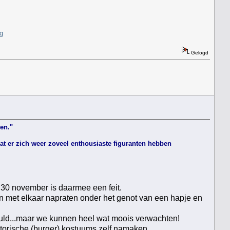
g
Gelogd
en."
at er zich weer zoveel enthousiaste figuranten hebben
0 november is daarmee een feit.
n met elkaar napraten onder het genot van een hapje en
huld...maar we kunnen heel wat moois verwachten!
torische (burger) kostuums zelf namaken.