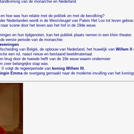
t standkoming van de monarchie en Nederland.
n hoe was hun relatie met de politiek en met de bevolking?
der Nederlanden wordt in de Westvleugel van Paleis Het Loo tot leven gebrach
naar scene door het leven aan het hof in de 19de eeuw.
ningen en hun tijdgenoten, kan het publiek plaats nemen in een klein theater.
t de eerste periode van de monarchie:
heveningen
.
afscheiding van België, de opbouw van Nederland, het huwelijk van
Willem II
ectie een rol, naast nieuw en bestaand beeldmateriaal.
en brug door de tweede helft van de 19e eeuw waarin ondermeer
n zeer belangrijke stap was.
 II volgt de regeerperiode van
koning Willem III.
ingin Emma
de overgang gemaakt naar de moderne invulling van het koning