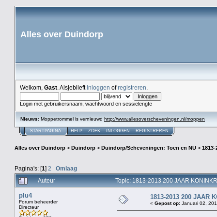
Alles over Duindorp
Welkom,
Gast
. Alsjeblieft
inloggen
of
registreren
.
Login met gebruikersnaam, wachtwoord en sessielengte
Nieuws
: Moppetrommel is vernieuwd
http://www.allesoverscheveningen.nl/moppen
STARTPAGINA
HELP
ZOEK
INLOGGEN
REGISTREREN
Alles over Duindorp
>
Duindorp
>
Duindorp/Scheveningen: Toen en NU
>
1813
Pagina's: [
1
]
2
Omlaag
Auteur
Topic: 1813-2013 200 JAAR KONINK
plu4
1813-2013 200 JAAR
Forum beheerder
«
Gepost op:
Januari 02, 201
Directeur