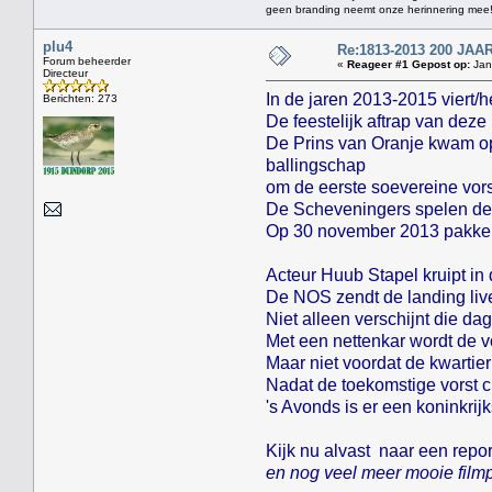
geen branding neemt onze herinnering mee
plu4
Re:1813-2013 200 J
Forum beheerder
«
Reageer #1 Gepost op:
Janu
Directeur
In de jaren 2013-2015 viert/
Berichten: 273
De feestelijk aftrap van dez
De Prins van Oranje kwam op
ballingschap
om de eerste soevereine vor
De Scheveningers spelen de 
Op 30 november 2013 pakken z
Acteur Huub Stapel kruipt in
De NOS zendt de landing live
Niet alleen verschijnt die d
Met een nettenkar wordt de v
Maar niet voordat de kwarti
Nadat de toekomstige vorst c
's Avonds is er een koninkrij
Kijk nu alvast naar een rep
en nog veel meer mooie filmp