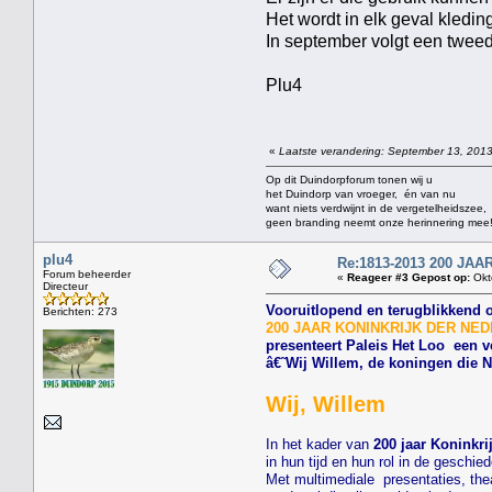
Het wordt in elk geval kledi
In september volgt een twee
Plu4
«
Laatste verandering: September 13, 2013
Op dit Duindorpforum tonen wij u
het Duindorp van vroeger, én van nu
want niets verdwijnt in de vergetelheidszee,
geen branding neemt onze herinnering mee
plu4
Re:1813-2013 200 J
Forum beheerder
«
Reageer #3 Gepost op:
Okt
Directeur
Vooruitlopend en terugblikkend 
Berichten: 273
200 JAAR KONINKRIJK DER NEDERL
presenteert Paleis Het Loo een v
â€˜Wij Willem, de koningen die
Wij, Willem
In het kader van
200 jaar Koninkri
in hun tijd en hun rol in de geschi
Met multimediale presentaties, thea