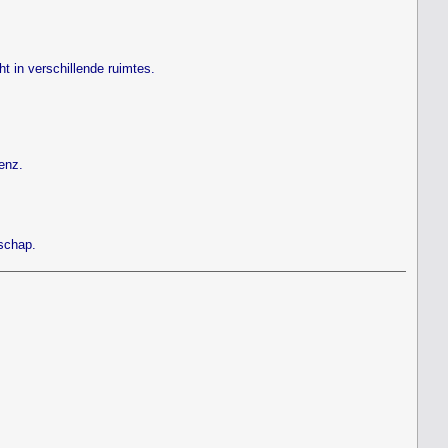
t in verschillende ruimtes.
enz.
schap.