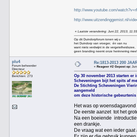
http://www.youtube.com/watch?v
http://www.uitzendinggemist.nl/vi
«
Laatste verandering: Juni 22, 2013, 11:3
Op dit Duindorpforum tonen wij u
het Duindorp van vroeger, én van nu
want niets verdwijnt in de vergetelheidszee,
geen branding neemt onze herinnering mee
plu4
Re:1813-2013 200 J
Forum beheerder
«
Reageer #2 Gepost op:
Juni
Directeur
Op 30 november 2013 starten er i
Berichten: 273
Scheveningen bijt het spits af m
De Stichting Scheveningen Vierin
aangemeld
om deze historische gebeurtenis 
Het was op woensdagavond 1
De eerste aanzet tot het g
Na een boeiende introductie
een drankje.
De vraag wat een ieder gaat
Er zijn er die gebruik kunn