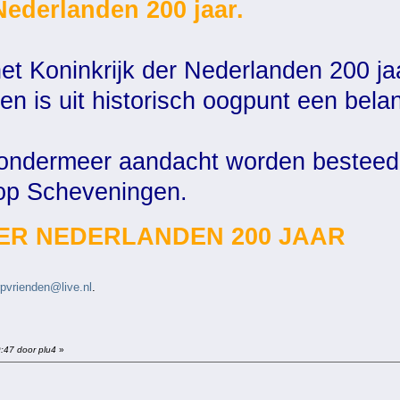
Nederlanden 200 jaar.
het Koninkrijk der Nederlanden 200 ja
 is uit historisch oogpunt een belang
l ondermeer aandacht worden besteed
 op Scheveningen.
ER NEDERLANDEN 200 JAAR
rpvrienden@live.nl
.
9:47 door plu4
»