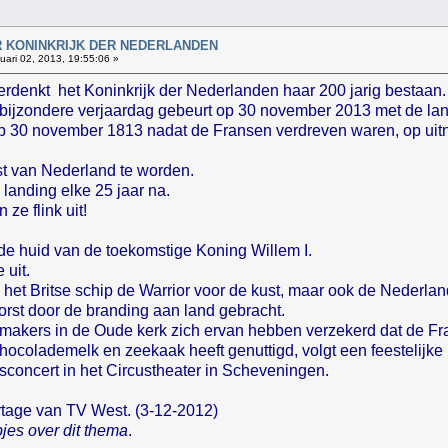
!
AAR KONINKRIJK DER NEDERLANDEN
ari 02, 2013, 19:55:06 »
herdenkt het Koninkrijk der Nederlanden haar 200 jarig bestaan.
e bijzondere verjaardag gebeurt op 30 november 2013 met de la
 30 november 1813 nadat de Fransen verdreven waren, op uitno
st van Nederland te worden.
landing elke 25 jaar na.
e flink uit!
 de huid van de toekomstige Koning Willem I.
 uit.
ag het Britse schip de Warrior voor de kust, maar ook de Neder
orst door de branding aan land gebracht.
ermakers in de Oude kerk zich ervan hebben verzekerd dat de F
hocolademelk en zeekaak heeft genuttigd, volgt een feestelijke 
ksconcert in het Circustheater in Scheveningen.
ortage van TV West. (3-12-2012)
jes over dit thema
.