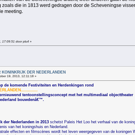
ng zoals die in 1813 werd gedragen door de Scheveningse visser
de meeting.
, 17:09:51 door plu4
»
!
AAR KONINKRIJK DER NEDERLANDEN
ober 19, 2013, 12:11:18 »
op de komende Festiviteiten en Herdenkingen rond
ANDEN..............
ernieuwend tentoonstellingsconcept met het multimediaal objecttheater
 Nederland bouwdenâ€™.
jk der Nederlanden in 2013
schetst Paleis Het Loo het verhaal van de koni
edenis van het koningshuis en Nederland.
trale effecten en filmscènes wordt het leven weergegeven van de koningen Wil