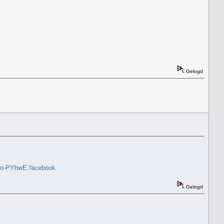
Gelogd
kGQo-PYhwE.facebook
Gelogd