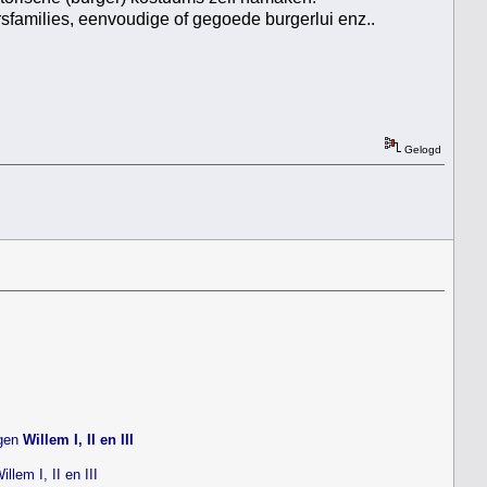
sfamilies, eenvoudige of gegoede burgerlui enz..
Gelogd
ngen
Willem I, II en III
lem I, II en III