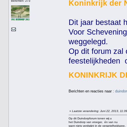
Koninkrijk der 
Berichten: 273
Dit jaar bestaat 
Voor Scheveningen
weggelegd.
Op dit forum za
feestelijkheden
KONINKRIJK D
Berichten en reacties naar :
duindo
«
Laatste verandering: Juni 22, 2013, 11:3
Op dit Duindorpforum tonen wij u
het Duindorp van vroeger, én van nu
want niets verdwijnt in de vergetelheidszee,