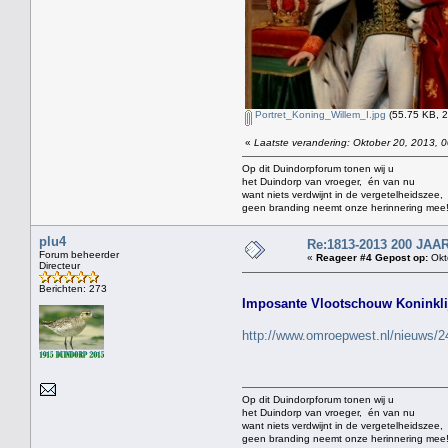
Portret_Koning_Willem_I.jpg
(55.75 KB, 2
«
Laatste verandering: Oktober 20, 2013, 0
Op dit Duindorpforum tonen wij u
het Duindorp van vroeger, én van nu
want niets verdwijnt in de vergetelheidszee,
geen branding neemt onze herinnering mee
plu4
Re:1813-2013 200 J
Forum beheerder
«
Reageer #4 Gepost op:
Okt
Directeur
Berichten: 273
Imposante Vlootschouw Koninklij
http://www.omroepwest.nl/nieuws/2
Op dit Duindorpforum tonen wij u
het Duindorp van vroeger, én van nu
want niets verdwijnt in de vergetelheidszee,
geen branding neemt onze herinnering mee