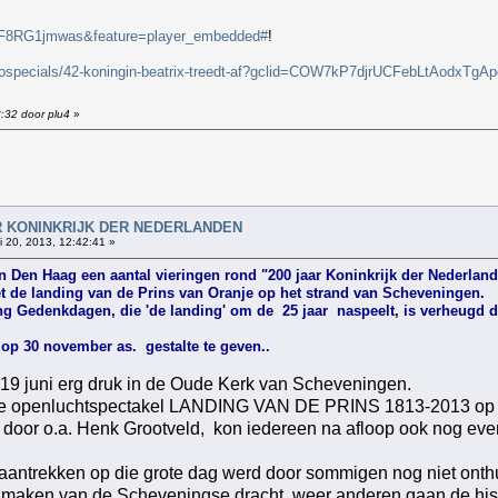
=rF8RG1jmwas&feature=player_embedded#
!
deospecials/42-koningin-beatrix-treedt-af?gclid=COW7kP7djrUCFebLtAodxTgAp
3:32 door plu4
»
!
AAR KONINKRIJK DER NEDERLANDEN
 20, 2013, 12:42:41 »
n Den Haag een aantal vieringen rond "200 jaar Koninkrijk der Nederland
et de landing van de Prins van Oranje op het strand van Scheveningen.
g Gedenkdagen, die 'de landing' om de 25 jaar naspeelt, is verheugd d
op 30 november as. gestalte te geven..
9 juni erg druk in de Oude Kerk van Scheveningen.
rote openluchtspectakel LANDING VAN DE PRINS 1813-2013 op 3
 door o.a. Henk Grootveld, kon iedereen na afloop ook nog eve
 aantrekken op die grote dag werd door sommigen nog niet ont
en maken van de Scheveningse dracht, weer anderen gaan de his