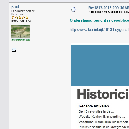
plu4
Re:1813-2013 200 J
Forum beheerder
«
Reageer #5 Gepost op:
Nov
Directeur
Onderstaand bericht is gepublice
Berichten: 273
http://www.koninkrijk1813.huygens.