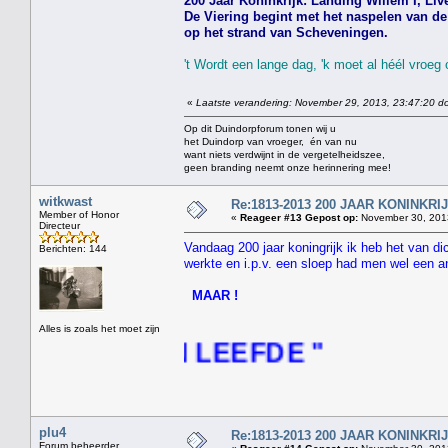
200 Jaar Koninkrijk: Landing Willem I, Live
De Viering begint met het naspelen van de 
op het strand van Scheveningen.
't Wordt een lange dag, 'k moet al héél vroeg
«
Laatste verandering: November 29, 2013, 23:47:20 do
Op dit Duindorpforum tonen wij u
het Duindorp van vroeger, én van nu
want niets verdwijnt in de vergetelheidszee,
geen branding neemt onze herinnering mee!
witkwast
Re:1813-2013 200 JAAR KONINKR
Member of Honor
«
Reageer #13 Gepost op:
November 30, 2013
Directeur
Vandaag 200 jaar koningrijk ik heb het van d
Berichten: 144
werkte en i.p.v. een sloep had men wel een a
MAAR !
Alles is zoals het moet zijn
INGEN LEEFDE "
plu4
Re:1813-2013 200 JAAR KONINKR
Forum beheerder