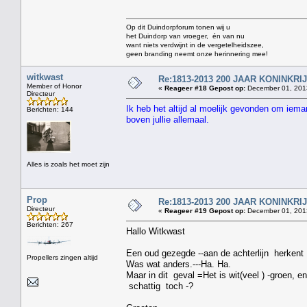
Op dit Duindorpforum tonen wij u
het Duindorp van vroeger, én van nu
want niets verdwijnt in de vergetelheidszee,
geen branding neemt onze herinnering mee!
witkwast
Re:1813-2013 200 JAAR KONINKR
Member of Honor
«
Reageer #18 Gepost op:
December 01, 2013
Directeur
Ik heb het altijd al moelijk gevonden om iema
Berichten: 144
boven jullie allemaal.
Alles is zoals het moet zijn
Prop
Re:1813-2013 200 JAAR KONINKR
Directeur
«
Reageer #19 Gepost op:
December 01, 2013
Berichten: 267
Hallo Witkwast
Een oud gezegde --aan de achterlijn herkent 
Propellers zingen altijd
Was wat anders.---Ha. Ha.
Maar in dit geval =Het is wit(veel ) -groen, e
schattig toch -?