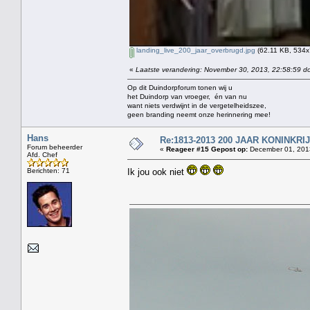
landing_live_200_jaar_overbrugd.jpg
(62.11 KB, 534x
«
Laatste verandering: November 30, 2013, 22:58:59 do
Op dit Duindorpforum tonen wij u
het Duindorp van vroeger, én van nu
want niets verdwijnt in de vergetelheidszee,
geen branding neemt onze herinnering mee!
Hans
Re:1813-2013 200 JAAR KONINKR
Forum beheerder
«
Reageer #15 Gepost op:
December 01, 2013
Afd. Chef
Berichten: 71
Ik jou ook niet