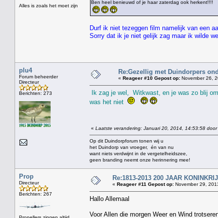
Ben heel benieuwd of je haar zaterdag ook herkent!!!!
Alles is zoals het moet zijn
Durf ik niet tezeggen film namelijk van een a
Sorry dat ik je niet gelijk zag maar ik wilde 
plu4
Re:Gezellig met Duindorpers ond
Forum beheerder
«
Reageer #10 Gepost op:
November 26, 2
Directeur
Ik zag je wel, Witkwast, en je was zo blij om
Berichten: 273
was het niet
«
Laatste verandering: Januari 20, 2014, 14:53:58 door
Op dit Duindorpforum tonen wij u
het Duindorp van vroeger, én van nu
want niets verdwijnt in de vergetelheidszee,
geen branding neemt onze herinnering mee!
Prop
Re:1813-2013 200 JAAR KONINKR
Directeur
«
Reageer #11 Gepost op:
November 29, 2013
Berichten: 267
Hallo Allemaal
Voor Allen die morgen Weer en Wind trotseren
Propellers zingen altijd