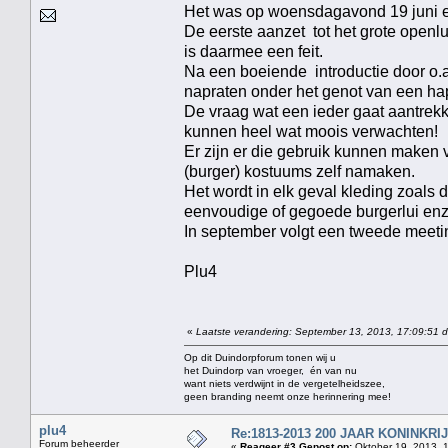
Het was op woensdagavond 19 juni e
De eerste aanzet tot het grote op
is daarmee een feit.
Na een boeiende introductie door o.
napraten onder het genot van een ha
De vraag wat een ieder gaat aantrek
kunnen heel wat moois verwachten!
Er zijn er die gebruik kunnen maken
(burger) kostuums zelf namaken.
Het wordt in elk geval kleding zoals
eenvoudige of gegoede burgerlui enz
In september volgt een tweede meeti
Plu4
«
Laatste verandering: September 13, 2013, 17:09:51 d
Op dit Duindorpforum tonen wij u
het Duindorp van vroeger, én van nu
want niets verdwijnt in de vergetelheidszee,
geen branding neemt onze herinnering mee!
plu4
Re:1813-2013 200 JAAR KONINKR
Forum beheerder
«
Reageer #3 Gepost op:
Oktober 19, 2013, 1