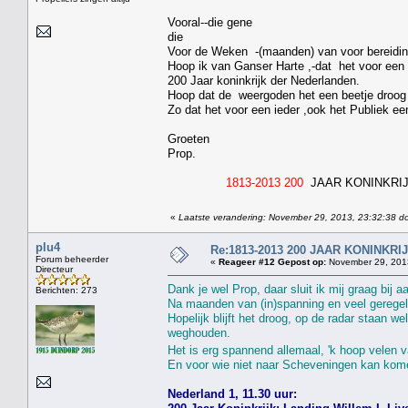
Vooral--die gene
die
Voor de Weken -(maanden) van voor bereidin
Hoop ik van Ganser Harte ,-dat het voor een 
200 Jaar koninkrijk der Nederlanden.
Hoop dat de weergoden het een beetje droog
Zo dat het voor een ieder ,ook het Publiek ee
Groeten
Prop.
1813-2013 200
JAAR KONINKRI
«
Laatste verandering: November 29, 2013, 23:32:38 do
plu4
Re:1813-2013 200 JAAR KONINKR
Forum beheerder
«
Reageer #12 Gepost op:
November 29, 2013
Directeur
Dank je wel Prop, daar sluit ik mij graag bij a
Berichten: 273
Na maanden van (in)spanning en veel geregel 
Hopelijk blijft het droog, op de radar staan 
weghouden.
Het is erg spannend allemaal, 'k hoop velen va
En voor wie niet naar Scheveningen kan kome
Nederland 1, 11.30 uur: