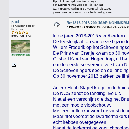
Op dit Duindorpforum tonen wij u
het Duindorp van vroeger, én van nu
want niets verdwijnt in de vergetelheidszee,
geen branding neemt onze herinnering mee!
plu4
Re:1813-2013 200 JAAR KONINKR
Forum beheerder
«
Reageer #1 Gepost op:
Januari 02, 2013, 1
Directeur
In de jaren 2013-2015 viert/herdenkt
Berichten: 273
De feestelijk aftrap van deze bijzon
Willem Frederik op het Scheveningse
De Prins van Oranje kwam op 30 nov
Gijsbert Karel van Hogendorp, uit ba
om de eerste soevereine vorst van N
De Scheveningers spelen de landing 
Op 30 november 2013 pakken ze flink 
Acteur Huub Stapel kruipt in de huid
De NOS zendt de landing live uit.
Niet alleen verschijnt die dag het Br
met een mooie vlootschouw.
Met een nettenkar wordt de vorst doo
Maar niet voordat de kwartiermakers 
echt hebben overgegeven!
Nadat de toekomstige vorst chocoladem