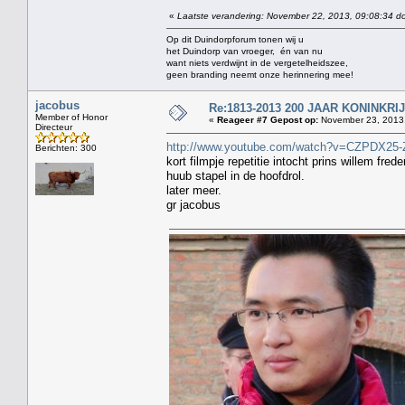
«
Laatste verandering: November 22, 2013, 09:08:34 do
Op dit Duindorpforum tonen wij u
het Duindorp van vroeger, én van nu
want niets verdwijnt in de vergetelheidszee,
geen branding neemt onze herinnering mee!
jacobus
Re:1813-2013 200 JAAR KONINKR
Member of Honor
«
Reageer #7 Gepost op:
November 23, 2013,
Directeur
http://www.youtube.com/watch?v=CZPDX25-
Berichten: 300
kort filmpje repetitie intocht prins willem frede
huub stapel in de hoofdrol.
later meer.
gr jacobus