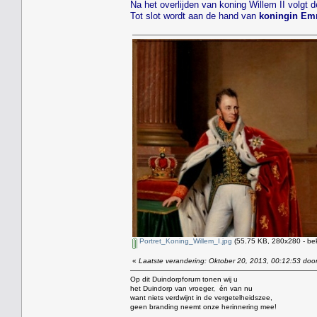
Na het overlijden van koning Willem II volgt 
Tot slot wordt aan de hand van
koningin E
Portret_Koning_Willem_I.jpg
(55.75 KB, 280x280 - be
«
Laatste verandering: Oktober 20, 2013, 00:12:53 door
Op dit Duindorpforum tonen wij u
het Duindorp van vroeger, én van nu
want niets verdwijnt in de vergetelheidszee,
geen branding neemt onze herinnering mee!