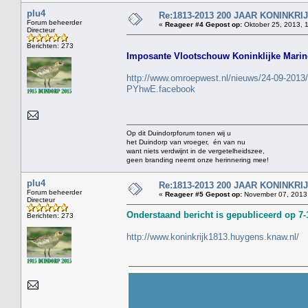
plu4
Re:1813-2013 200 JAAR KONINKR
Forum beheerder
«
Reageer #4 Gepost op:
Oktober 25, 2013, 
Directeur
Berichten: 273
Imposante Vlootschouw Koninklijke Marin
http://www.omroepwest.nl/nieuws/24-09-2013/g
PYhwE.facebook
Op dit Duindorpforum tonen wij u
het Duindorp van vroeger, én van nu
want niets verdwijnt in de vergetelheidszee,
geen branding neemt onze herinnering mee!
plu4
Re:1813-2013 200 JAAR KONINKR
Forum beheerder
«
Reageer #5 Gepost op:
November 07, 2013,
Directeur
Onderstaand bericht is gepubliceerd op 7-
Berichten: 273
http://www.koninkrijk1813.huygens.knaw.nl/