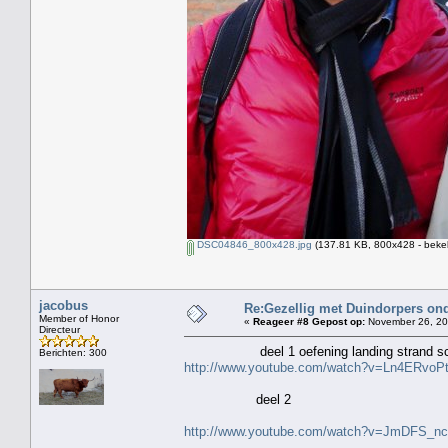
DSC04846_800x428.jpg
(137.81 KB, 800x428 - beke
jacobus
Re:Gezellig met Duindorpers ond
Member of Honor
«
Reageer #8 Gepost op:
November 26, 20
Directeur
deel 1 oefening landing strand sch
Berichten: 300
http://www.youtube.com/watch?v=Ln4ERvoP
deel 2
http://www.youtube.com/watch?v=JmDFS_n