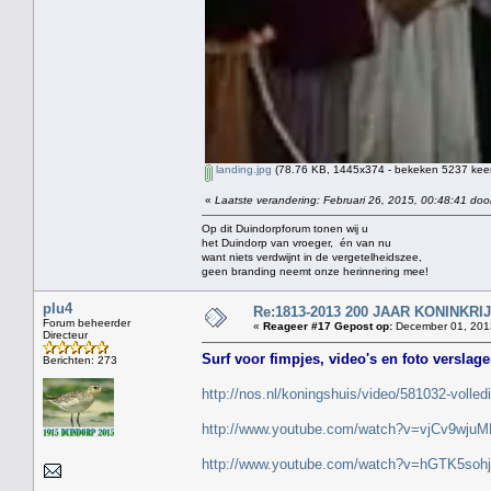
landing.jpg
(78.76 KB, 1445x374 - bekeken 5237 keer
«
Laatste verandering: Februari 26, 2015, 00:48:41 doo
Op dit Duindorpforum tonen wij u
het Duindorp van vroeger, én van nu
want niets verdwijnt in de vergetelheidszee,
geen branding neemt onze herinnering mee!
plu4
Re:1813-2013 200 JAAR KONINKR
Forum beheerder
«
Reageer #17 Gepost op:
December 01, 2013
Directeur
Surf voor fimpjes, video's en foto verslag
Berichten: 273
http://nos.nl/koningshuis/video/581032-volle
http://www.youtube.com/watch?v=vjCv9wjuM
http://www.youtube.com/watch?v=hGTK5soh