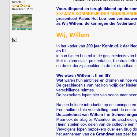
Directeur
Vooruitlopend en terugblikkend op de kom
Berichten: 273
200 JAAR KONINKRIJK DER NEDERLANDEN....
presenteert Paleis Het Loo een vernieuwen
â€˜Wij Willem, de koningen die Nederlan
Wij, Willem
In het kader van
200 jaar Koninkrijk der Ne
en III
in hun tijd en hun rol in de geschiedenis van
Met multimediale presentaties, theatrale effe
en de rol die zij speelden in de tot standko
Wie waren Willem I, II en III?
Wat waren hun ambities en dromen en hoe was
De geschiedenis van het koninkrijk der Neder
verschillende ruimtes.
De bezoekers lopen hier van scene naar scene
Na een heldere introductie op de koningen en 
Een multimediale voorstelling toont de eerst
De aankomst van Willem I in Scheveninge
Maar ook de Slag bij Waterloo, de afscheidin
Hierin spelen ook delen van de collectie een 
Vervolgens lopen bezoekers over een brug do
het aannemen van
de Grondwet
een zeer bel