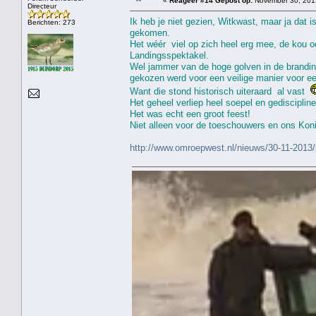
«
Reageer #14 Gepost op:
November 30, 2013
Directeur
Ik heb je niet gezien, Witkwast, maar ja dat
Berichten: 273
gekomen.
Het wéér viel op zich heel erg mee, de kou oo
Landingsspektakel.
Wel jammer van de hoge golven in de brandin
gekozen werd voor een veilige manier voor ee
Want die stond historisch uiteraard al vast
Het geheel verliep heel soepel en gediscipline
Het was echt een groot feest!
Niet alleen voor de toeschouwers en ons Ko
http://www.omroepwest.nl/nieuws/30-11-2013/p