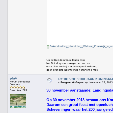
Bekendmaking_Historici.nl__Website_Koninkrijk_in_w
Op dit Duindorpforum tonen wij u
het Duindorp van vroeger, én van nu
want niets verdwijnt in de vergetelheidszee,
geen branding neemt onze herinnering mee!
plu4
Re:1813-2013 200 JAAR KONINKR
Forum beheerder
«
Reageer #6 Gepost op:
November 22, 2013,
Directeur
30 november aanstaande: Landingsda
Berichten: 273
Op 30 november 2013 bestaat ons Koni
Daarom een groot feest met openlucht
Scheveningen waar het 200 jaar geled