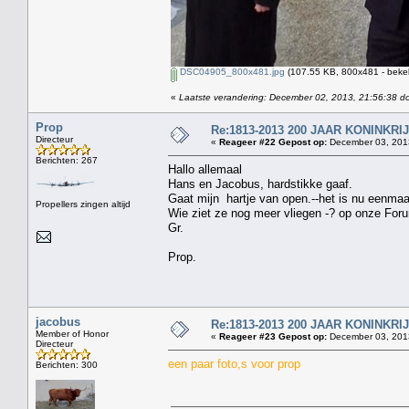
DSC04905_800x481.jpg
(107.55 KB, 800x481 - beke
«
Laatste verandering: December 02, 2013, 21:56:38 d
Prop
Re:1813-2013 200 JAAR KONINKR
Directeur
«
Reageer #22 Gepost op:
December 03, 2013
Berichten: 267
Hallo allemaal
Hans en Jacobus, hardstikke gaaf.
Gaat mijn hartje van open.--het is nu eenma
Propellers zingen altijd
Wie ziet ze nog meer vliegen -? op onze For
Gr.
Prop.
jacobus
Re:1813-2013 200 JAAR KONINKR
Member of Honor
«
Reageer #23 Gepost op:
December 03, 2013
Directeur
een paar foto,s voor prop
Berichten: 300