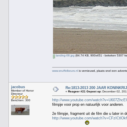
landing-08.jpg
(64.74 KB, 900x451 - bekeken 5307 ke
www.snuffelbeurs.nl
is vernieuwd, plaats snel een adverte
jacobus
Re:1813-2013 200 JAAR KONINKR
Member of Honor
«
Reageer #21 Gepost op:
December 02, 2013
Directeur
http://www.youtube.com/watch?v=U607ZhcE
Berichten: 300
filmpje voor prop en natuurlijk voor anderen.
2e filmpje, fragment uit de film die u later in 
http://www.youtube.com/watch?v=CFzICtlOk