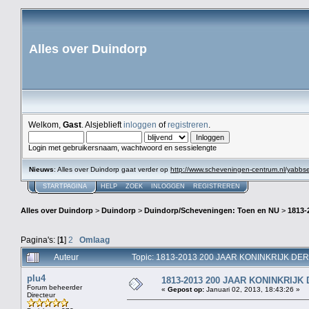
Alles over Duindorp
Welkom,
Gast
. Alsjeblieft
inloggen
of
registreren
.
Login met gebruikersnaam, wachtwoord en sessielengte
Nieuws
: Alles over Duindorp gaat verder op
http://www.scheveningen-centrum.nl/yabb
STARTPAGINA
HELP
ZOEK
INLOGGEN
REGISTREREN
Alles over Duindorp
>
Duindorp
>
Duindorp/Scheveningen: Toen en NU
>
1813
Pagina's: [
1
]
2
Omlaag
Auteur
Topic: 1813-2013 200 JAAR KONINKRIJK DE
plu4
1813-2013 200 JAAR KONINKRIJ
Forum beheerder
«
Gepost op:
Januari 02, 2013, 18:43:26 »
Directeur