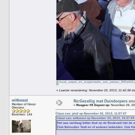
huub_stapel_en_burgervader_van_aarsen_800x443.
«
Laatste verandering: November 26, 2013, 11:42:38 do
witkwast
Re:Gezellig met Duindorpers ond
Member of Honor
«
Reageer #9 Gepost op:
November 26, 20
Directeur
Citaat van: plu4 op November 26, 2013, 11:07:47
Berichten: 144
Citaat van: witkwast op November 23, 2013, 16:27:59
Het was vandaag lekker druk op de Boulevard met de r
Club Behouden Teelt en of anderen bekenden. Ook Kla