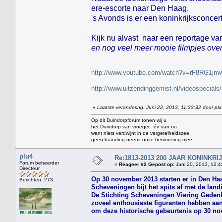
ere-escorte naar Den Haag.
's Avonds is er een koninkrijksconcer
Kijk nu alvast naar een reportage v
en nog veel meer mooie filmpjes over
http://www.youtube.com/watch?v=rF8RG1jm
http://www.uitzendinggemist.nl/videospecia
«
Laatste verandering: Juni 22, 2013, 11:33:32 door pl
Op dit Duindorpforum tonen wij u
het Duindorp van vroeger, én van nu
want niets verdwijnt in de vergetelheidszee,
geen branding neemt onze herinnering mee!
plu4
Re:1813-2013 200 JAAR KONINKR
Forum beheerder
«
Reageer #2 Gepost op:
Juni 20, 2013, 12:4
Directeur
Op 30 november 2013 starten er in Den Haa
Berichten: 273
Scheveningen bijt het spits af met de lan
De Stichting Scheveningen Viering Gedenkd
zoveel enthousiaste figuranten hebben a
om deze historische gebeurtenis op 30 nov