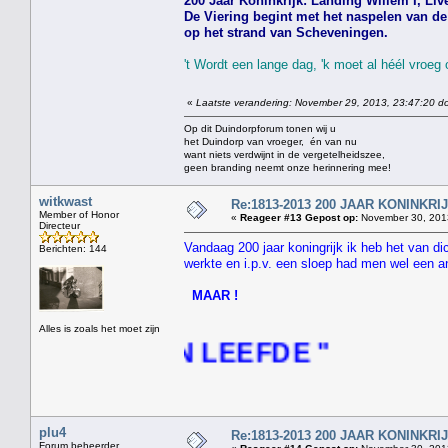
200 Jaar Koninkrijk: Landing Willem I, Live
De Viering begint met het naspelen van de 
op het strand van Scheveningen.
't Wordt een lange dag, 'k moet al héél vroeg
«
Laatste verandering: November 29, 2013, 23:47:20 do
Op dit Duindorpforum tonen wij u
het Duindorp van vroeger, én van nu
want niets verdwijnt in de vergetelheidszee,
geen branding neemt onze herinnering mee!
witkwast
Re:1813-2013 200 JAAR KONINKR
Member of Honor
«
Reageer #13 Gepost op:
November 30, 2013
Directeur
Vandaag 200 jaar koningrijk ik heb het van d
Berichten: 144
werkte en i.p.v. een sloep had men wel een a
MAAR !
Alles is zoals het moet zijn
INGEN LEEFDE "
plu4
Re:1813-2013 200 JAAR KONINKR
Forum beheerder