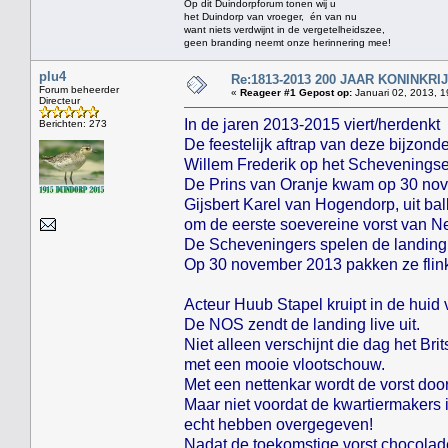
Op dit Duindorpforum tonen wij u
het Duindorp van vroeger, én van nu
want niets verdwijnt in de vergetelheidszee,
geen branding neemt onze herinnering mee!
plu4
Re:1813-2013 200 JAAR KONINKR
Forum beheerder
«
Reageer #1 Gepost op:
Januari 02, 2013, 1
Directeur
In de jaren 2013-2015 viert/herdenkt
Berichten: 273
De feestelijk aftrap van deze bijzon
Willem Frederik op het Scheveningse
De Prins van Oranje kwam op 30 nov
Gijsbert Karel van Hogendorp, uit ba
om de eerste soevereine vorst van N
De Scheveningers spelen de landing 
Op 30 november 2013 pakken ze flink 
Acteur Huub Stapel kruipt in de huid
De NOS zendt de landing live uit.
Niet alleen verschijnt die dag het Br
met een mooie vlootschouw.
Met een nettenkar wordt de vorst doo
Maar niet voordat de kwartiermakers 
echt hebben overgegeven!
Nadat de toekomstige vorst chocoladem