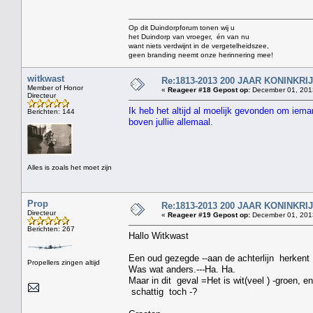
Op dit Duindorpforum tonen wij u
het Duindorp van vroeger, én van nu
want niets verdwijnt in de vergetelheidszee,
geen branding neemt onze herinnering mee!
witkwast
Re:1813-2013 200 JAAR KONINKR
Member of Honor
«
Reageer #18 Gepost op:
December 01, 2013
Directeur
Ik heb het altijd al moelijk gevonden om iema
Berichten: 144
boven jullie allemaal.
Alles is zoals het moet zijn
Prop
Re:1813-2013 200 JAAR KONINKR
Directeur
«
Reageer #19 Gepost op:
December 01, 2013
Berichten: 267
Hallo Witkwast
Een oud gezegde --aan de achterlijn herkent 
Propellers zingen altijd
Was wat anders.---Ha. Ha.
Maar in dit geval =Het is wit(veel ) -groen, e
schattig toch -?