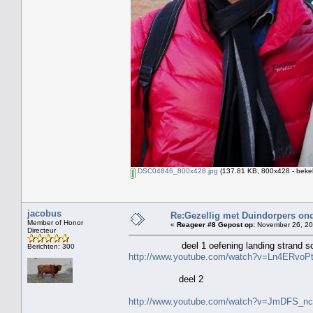
DSC04846_800x428.jpg
(137.81 KB, 800x428 - beke
jacobus
Re:Gezellig met Duindorpers ond
Member of Honor
«
Reageer #8 Gepost op:
November 26, 20
Directeur
deel 1 oefening landing strand sch
Berichten: 300
http://www.youtube.com/watch?v=Ln4ERvoP
deel 2
http://www.youtube.com/watch?v=JmDFS_n