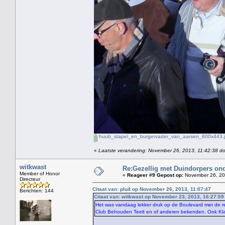
huub_stapel_en_burgervader_van_aarsen_800x443.
«
Laatste verandering: November 26, 2013, 11:42:38 do
witkwast
Re:Gezellig met Duindorpers ond
Member of Honor
«
Reageer #9 Gepost op:
November 26, 20
Directeur
Citaat van: plu4 op November 26, 2013, 11:07:47
Berichten: 144
Citaat van: witkwast op November 23, 2013, 16:27:59
Het was vandaag lekker druk op de Boulevard met de r
Club Behouden Teelt en of anderen bekenden. Ook Kla