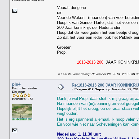
Vooral--die gene
die
Voor de Weken -(maanden) van voor bereidin
Hoop ik van Ganser Harte ,-dat het voor een 
200 Jaar koninkrijk der Nederlanden.
Hoop dat de weergoden het een beetje droog
Zo dat het voor een ieder ,ook het Publiek ee
Groeten
Prop.
1813-2013 200
JAAR KONINKRI
«
Laatste verandering: November 29, 2013, 23:32:38 do
plu4
Re:1813-2013 200 JAAR KONINKR
Forum beheerder
«
Reageer #12 Gepost op:
November 29, 2013
Directeur
Dank je wel Prop, daar sluit ik mij graag bij a
Berichten: 273
Na maanden van (in)spanning en veel geregel 
Hopelijk blijft het droog, op de radar staan 
weghouden.
Het is erg spannend allemaal, 'k hoop velen va
En voor wie niet naar Scheveningen kan kome
Nederland 1, 11.30 uur: