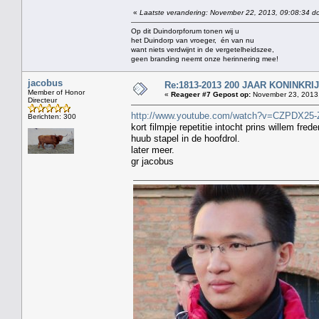
«
Laatste verandering: November 22, 2013, 09:08:34 do
Op dit Duindorpforum tonen wij u
het Duindorp van vroeger, én van nu
want niets verdwijnt in de vergetelheidszee,
geen branding neemt onze herinnering mee!
jacobus
Re:1813-2013 200 JAAR KONINKR
Member of Honor
«
Reageer #7 Gepost op:
November 23, 2013,
Directeur
http://www.youtube.com/watch?v=CZPDX25-
Berichten: 300
kort filmpje repetitie intocht prins willem frede
huub stapel in de hoofdrol.
later meer.
gr jacobus