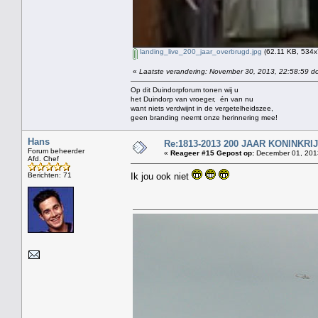
landing_live_200_jaar_overbrugd.jpg
(62.11 KB, 534x
«
Laatste verandering: November 30, 2013, 22:58:59 do
Op dit Duindorpforum tonen wij u
het Duindorp van vroeger, én van nu
want niets verdwijnt in de vergetelheidszee,
geen branding neemt onze herinnering mee!
Hans
Re:1813-2013 200 JAAR KONINKR
Forum beheerder
«
Reageer #15 Gepost op:
December 01, 2013
Afd. Chef
Berichten: 71
Ik jou ook niet