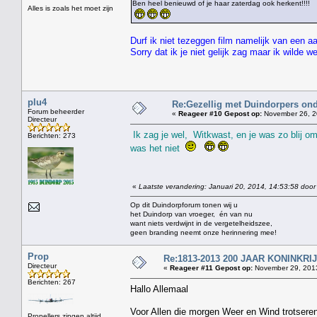
Ben heel benieuwd of je haar zaterdag ook herkent!!!!
Alles is zoals het moet zijn
Durf ik niet tezeggen film namelijk van een a
Sorry dat ik je niet gelijk zag maar ik wilde 
plu4
Re:Gezellig met Duindorpers ond
Forum beheerder
«
Reageer #10 Gepost op:
November 26, 2
Directeur
Ik zag je wel, Witkwast, en je was zo blij om
Berichten: 273
was het niet
«
Laatste verandering: Januari 20, 2014, 14:53:58 door
Op dit Duindorpforum tonen wij u
het Duindorp van vroeger, én van nu
want niets verdwijnt in de vergetelheidszee,
geen branding neemt onze herinnering mee!
Prop
Re:1813-2013 200 JAAR KONINKR
Directeur
«
Reageer #11 Gepost op:
November 29, 2013
Berichten: 267
Hallo Allemaal
Voor Allen die morgen Weer en Wind trotseren
Propellers zingen altijd