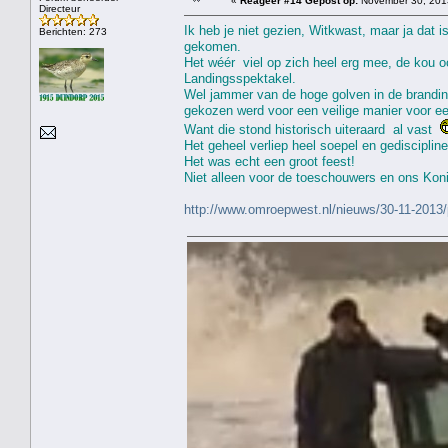
«
Reageer #14 Gepost op:
November 30, 2013
Directeur
Ik heb je niet gezien, Witkwast, maar ja dat
Berichten: 273
gekomen.
Het wéér viel op zich heel erg mee, de kou oo
Landingsspektakel.
Wel jammer van de hoge golven in de brandin
gekozen werd voor een veilige manier voor ee
Want die stond historisch uiteraard al vast
Het geheel verliep heel soepel en gediscipline
Het was echt een groot feest!
Niet alleen voor de toeschouwers en ons Ko
http://www.omroepwest.nl/nieuws/30-11-2013/p