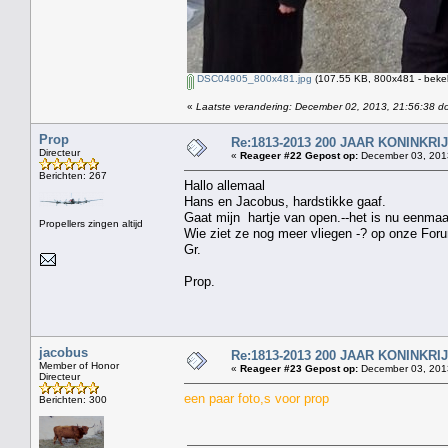
DSC04905_800x481.jpg
(107.55 KB, 800x481 - beke
«
Laatste verandering: December 02, 2013, 21:56:38 d
Prop
Re:1813-2013 200 JAAR KONINKR
Directeur
«
Reageer #22 Gepost op:
December 03, 2013
Berichten: 267
Hallo allemaal
Hans en Jacobus, hardstikke gaaf.
Gaat mijn hartje van open.--het is nu eenma
Propellers zingen altijd
Wie ziet ze nog meer vliegen -? op onze For
Gr.
Prop.
jacobus
Re:1813-2013 200 JAAR KONINKR
Member of Honor
«
Reageer #23 Gepost op:
December 03, 2013
Directeur
een paar foto,s voor prop
Berichten: 300