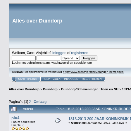
Alles over Duindorp
Welkom,
Gast
. Alsjeblieft
inloggen
of
registreren
.
Login met gebruikersnaam, wachtwoord en sessielengte
Nieuws
: Moppetrommel is vernieuwd
http://www.allesoverscheveningen.nl/moppen
STARTPAGINA
HELP
ZOEK
INLOGGEN
REGISTREREN
Alles over Duindorp
>
Duindorp
>
Duindorp/Scheveningen: Toen en NU
>
1813
Pagina's: [
1
]
2
Omlaag
Auteur
Topic: 1813-2013 200 JAAR KONINKRIJK DE
plu4
1813-2013 200 JAAR KONINKRIJ
Forum beheerder
«
Gepost op:
Januari 02, 2013, 18:43:26 »
Directeur