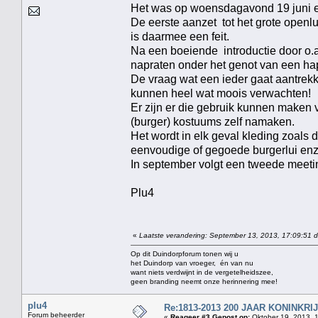
Het was op woensdagavond 19 juni e
De eerste aanzet tot het grote op
is daarmee een feit.
Na een boeiende introductie door o.
napraten onder het genot van een ha
De vraag wat een ieder gaat aantrek
kunnen heel wat moois verwachten!
Er zijn er die gebruik kunnen maken
(burger) kostuums zelf namaken.
Het wordt in elk geval kleding zoals
eenvoudige of gegoede burgerlui enz
In september volgt een tweede meeti
Plu4
«
Laatste verandering: September 13, 2013, 17:09:51 d
Op dit Duindorpforum tonen wij u
het Duindorp van vroeger, én van nu
want niets verdwijnt in de vergetelheidszee,
geen branding neemt onze herinnering mee!
plu4
Re:1813-2013 200 JAAR KONINKR
Forum beheerder
«
Reageer #3 Gepost op:
Oktober 19, 2013, 1