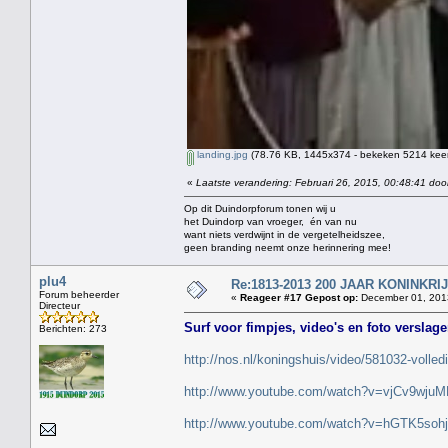
landing.jpg
(78.76 KB, 1445x374 - bekeken 5214 keer
«
Laatste verandering: Februari 26, 2015, 00:48:41 doo
Op dit Duindorpforum tonen wij u
het Duindorp van vroeger, én van nu
want niets verdwijnt in de vergetelheidszee,
geen branding neemt onze herinnering mee!
plu4
Re:1813-2013 200 JAAR KONINKR
Forum beheerder
«
Reageer #17 Gepost op:
December 01, 2013
Directeur
Surf voor fimpjes, video's en foto verslag
Berichten: 273
http://nos.nl/koningshuis/video/581032-volle
http://www.youtube.com/watch?v=vjCv9wjuM
http://www.youtube.com/watch?v=hGTK5soh