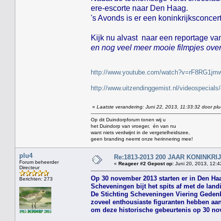
ere-escorte naar Den Haag.
's Avonds is er een koninkrijksconcer
Kijk nu alvast naar een reportage v
en nog veel meer mooie filmpjes over
http://www.youtube.com/watch?v=rF8RG1jm
http://www.uitzendinggemist.nl/videospecia
«
Laatste verandering: Juni 22, 2013, 11:33:32 door pl
Op dit Duindorpforum tonen wij u
het Duindorp van vroeger, én van nu
want niets verdwijnt in de vergetelheidszee,
geen branding neemt onze herinnering mee!
plu4
Re:1813-2013 200 JAAR KONINKR
Forum beheerder
«
Reageer #2 Gepost op:
Juni 20, 2013, 12:4
Directeur
Op 30 november 2013 starten er in Den Haa
Berichten: 273
Scheveningen bijt het spits af met de lan
De Stichting Scheveningen Viering Gedenkd
zoveel enthousiaste figuranten hebben a
om deze historische gebeurtenis op 30 nov