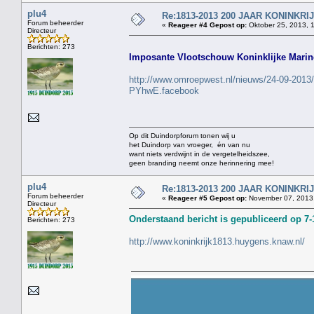
plu4
Re:1813-2013 200 JAAR KONINKR
Forum beheerder
«
Reageer #4 Gepost op:
Oktober 25, 2013, 
Directeur
Berichten: 273
Imposante Vlootschouw Koninklijke Marin
http://www.omroepwest.nl/nieuws/24-09-2013/g
PYhwE.facebook
Op dit Duindorpforum tonen wij u
het Duindorp van vroeger, én van nu
want niets verdwijnt in de vergetelheidszee,
geen branding neemt onze herinnering mee!
plu4
Re:1813-2013 200 JAAR KONINKR
Forum beheerder
«
Reageer #5 Gepost op:
November 07, 2013,
Directeur
Onderstaand bericht is gepubliceerd op 7-
Berichten: 273
http://www.koninkrijk1813.huygens.knaw.nl/