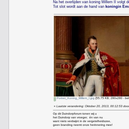
Na het overlijden van koning Willem II volgt 
Tot slot wordt aan de hand van
koningin E
Portret_Koning_Willem_I.jpg
(55.75 KB, 280x280 - be
«
Laatste verandering: Oktober 20, 2013, 00:12:53 door
Op dit Duindorpforum tonen wij u
het Duindorp van vroeger, én van nu
want niets verdwijnt in de vergetelheidszee,
geen branding neemt onze herinnering mee!