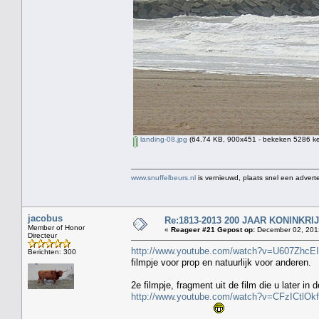
landing-08.jpg
(64.74 KB, 900x451 - bekeken 5286 ke
www.snuffelbeurs.nl
is vernieuwd, plaats snel een adverte
jacobus
Re:1813-2013 200 JAAR KONINKR
Member of Honor
«
Reageer #21 Gepost op:
December 02, 2013
Directeur
http://www.youtube.com/watch?v=U607ZhcE
Berichten: 300
filmpje voor prop en natuurlijk voor anderen.
2e filmpje, fragment uit de film die u later in 
http://www.youtube.com/watch?v=CFzICtlOk