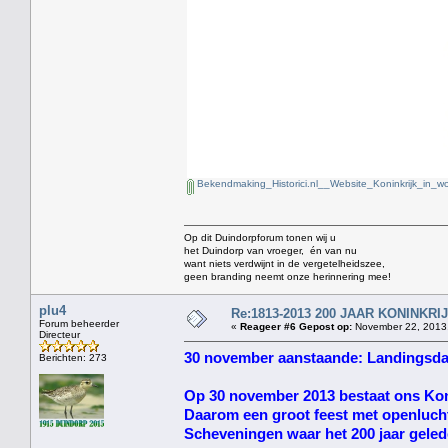
Bekendmaking_Historici.nl__Website_Koninkrijk_in_w
Op dit Duindorpforum tonen wij u
het Duindorp van vroeger, én van nu
want niets verdwijnt in de vergetelheidszee,
geen branding neemt onze herinnering mee!
plu4
Re:1813-2013 200 JAAR KONINKR
Forum beheerder
«
Reageer #6 Gepost op:
November 22, 2013,
Directeur
30 november aanstaande: Landingsda
Berichten: 273
Op 30 november 2013 bestaat ons Koni
Daarom een groot feest met openlucht
Scheveningen waar het 200 jaar geled