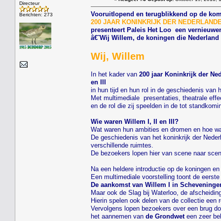
Directeur
Vooruitlopend en terugblikkend op de kom
Berichten: 273
200 JAAR KONINKRIJK DER NEDERLANDEN....
presenteert Paleis Het Loo een vernieuwen
â€˜Wij Willem, de koningen die Nederlan
Wij, Willem
In het kader van
200 jaar Koninkrijk der Ne
en III
in hun tijd en hun rol in de geschiedenis van
Met multimediale presentaties, theatrale effe
en de rol die zij speelden in de tot standko
Wie waren Willem I, II en III?
Wat waren hun ambities en dromen en hoe was
De geschiedenis van het koninkrijk der Neder
verschillende ruimtes.
De bezoekers lopen hier van scene naar scene
Na een heldere introductie op de koningen en 
Een multimediale voorstelling toont de eerst
De aankomst van Willem I in Scheveninge
Maar ook de Slag bij Waterloo, de afscheidin
Hierin spelen ook delen van de collectie een 
Vervolgens lopen bezoekers over een brug do
het aannemen van
de Grondwet
een zeer bel