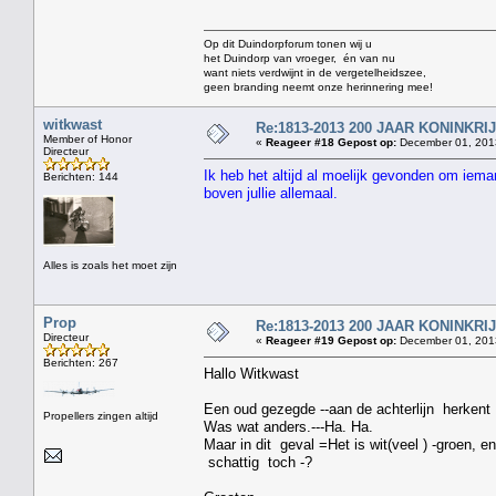
Op dit Duindorpforum tonen wij u
het Duindorp van vroeger, én van nu
want niets verdwijnt in de vergetelheidszee,
geen branding neemt onze herinnering mee!
witkwast
Re:1813-2013 200 JAAR KONINKR
Member of Honor
«
Reageer #18 Gepost op:
December 01, 2013
Directeur
Ik heb het altijd al moelijk gevonden om iema
Berichten: 144
boven jullie allemaal.
Alles is zoals het moet zijn
Prop
Re:1813-2013 200 JAAR KONINKR
Directeur
«
Reageer #19 Gepost op:
December 01, 2013
Berichten: 267
Hallo Witkwast
Een oud gezegde --aan de achterlijn herkent 
Propellers zingen altijd
Was wat anders.---Ha. Ha.
Maar in dit geval =Het is wit(veel ) -groen, e
schattig toch -?