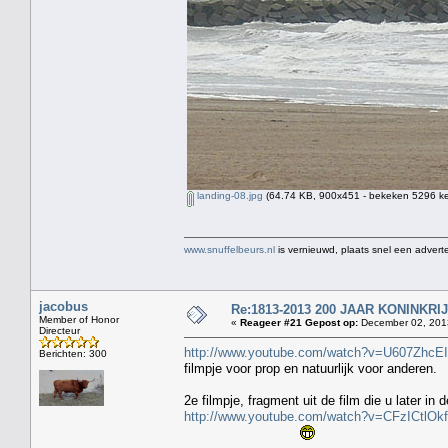
landing-08.jpg
(64.74 KB, 900x451 - bekeken 5296 ke
www.snuffelbeurs.nl
is vernieuwd, plaats snel een adverte
jacobus
Re:1813-2013 200 JAAR KONINKR
Member of Honor
«
Reageer #21 Gepost op:
December 02, 2013
Directeur
http://www.youtube.com/watch?v=U607ZhcE
Berichten: 300
filmpje voor prop en natuurlijk voor anderen.
2e filmpje, fragment uit de film die u later in 
http://www.youtube.com/watch?v=CFzICtlOk