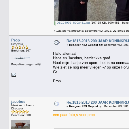
DSC04905_800x481.jpg
(107.55 KB, 800x481 - beke
«
Laatste verandering: December 02, 2013, 21:56:38 d
Prop
Re:1813-2013 200 JAAR KONINKR
Directeur
«
Reageer #22 Gepost op:
December 03, 2013
Berichten: 267
Hallo allemaal
Hans en Jacobus, hardstikke gaaf.
Gaat mijn hartje van open.--het is nu eenma
Propellers zingen altijd
Wie ziet ze nog meer vliegen -? op onze For
Gr.
Prop.
jacobus
Re:1813-2013 200 JAAR KONINKR
Member of Honor
«
Reageer #23 Gepost op:
December 03, 2013
Directeur
een paar foto,s voor prop
Berichten: 300