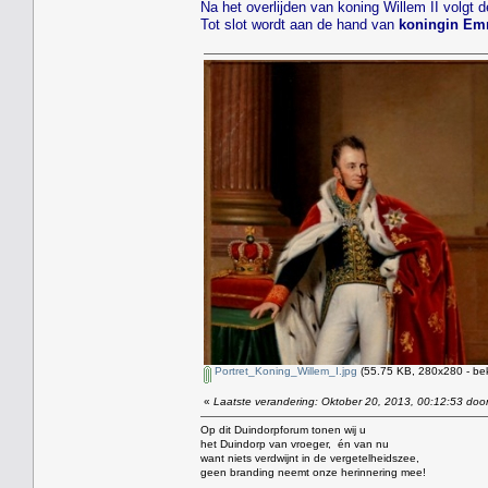
Na het overlijden van koning Willem II volgt 
Tot slot wordt aan de hand van
koningin E
Portret_Koning_Willem_I.jpg
(55.75 KB, 280x280 - be
«
Laatste verandering: Oktober 20, 2013, 00:12:53 door
Op dit Duindorpforum tonen wij u
het Duindorp van vroeger, én van nu
want niets verdwijnt in de vergetelheidszee,
geen branding neemt onze herinnering mee!