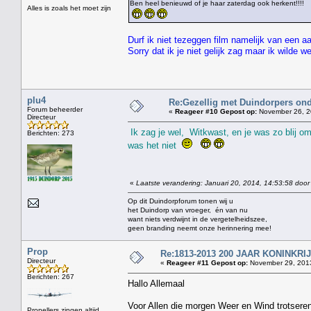
Ben heel benieuwd of je haar zaterdag ook herkent!!!!
Alles is zoals het moet zijn
Durf ik niet tezeggen film namelijk van een a
Sorry dat ik je niet gelijk zag maar ik wilde 
plu4
Re:Gezellig met Duindorpers ond
Forum beheerder
«
Reageer #10 Gepost op:
November 26, 2
Directeur
Ik zag je wel, Witkwast, en je was zo blij om
Berichten: 273
was het niet
«
Laatste verandering: Januari 20, 2014, 14:53:58 door
Op dit Duindorpforum tonen wij u
het Duindorp van vroeger, én van nu
want niets verdwijnt in de vergetelheidszee,
geen branding neemt onze herinnering mee!
Prop
Re:1813-2013 200 JAAR KONINKR
Directeur
«
Reageer #11 Gepost op:
November 29, 2013
Berichten: 267
Hallo Allemaal
Voor Allen die morgen Weer en Wind trotseren
Propellers zingen altijd