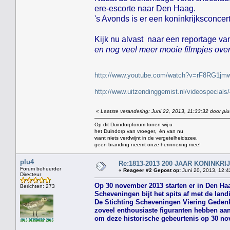
ere-escorte naar Den Haag.
's Avonds is er een koninkrijksconcer
Kijk nu alvast naar een reportage v
en nog veel meer mooie filmpjes over
http://www.youtube.com/watch?v=rF8RG1jm
http://www.uitzendinggemist.nl/videospecia
«
Laatste verandering: Juni 22, 2013, 11:33:32 door pl
Op dit Duindorpforum tonen wij u
het Duindorp van vroeger, én van nu
want niets verdwijnt in de vergetelheidszee,
geen branding neemt onze herinnering mee!
plu4
Re:1813-2013 200 JAAR KONINKR
Forum beheerder
«
Reageer #2 Gepost op:
Juni 20, 2013, 12:4
Directeur
Op 30 november 2013 starten er in Den Haa
Berichten: 273
Scheveningen bijt het spits af met de lan
De Stichting Scheveningen Viering Gedenkd
zoveel enthousiaste figuranten hebben a
om deze historische gebeurtenis op 30 nov