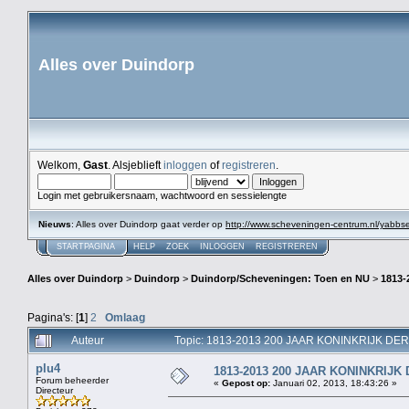
Alles over Duindorp
Welkom,
Gast
. Alsjeblieft
inloggen
of
registreren
.
Login met gebruikersnaam, wachtwoord en sessielengte
Nieuws
: Alles over Duindorp gaat verder op
http://www.scheveningen-centrum.nl/yabb
STARTPAGINA
HELP
ZOEK
INLOGGEN
REGISTREREN
Alles over Duindorp
>
Duindorp
>
Duindorp/Scheveningen: Toen en NU
>
1813
Pagina's: [
1
]
2
Omlaag
Auteur
Topic: 1813-2013 200 JAAR KONINKRIJK DE
plu4
1813-2013 200 JAAR KONINKRIJ
Forum beheerder
«
Gepost op:
Januari 02, 2013, 18:43:26 »
Directeur