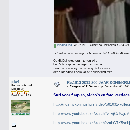
landing.jpg
(78.76 KB, 1445x374 - bekeken 5223 keer
«
Laatste verandering: Februari 26, 2015, 00:48:41 doo
Op dit Duindorpforum tonen wij u
het Duindorp van vroeger, én van nu
want niets verdwijnt in de vergetelheidszee,
geen branding neemt onze herinnering mee!
plu4
Re:1813-2013 200 JAAR KONINKR
Forum beheerder
«
Reageer #17 Gepost op:
December 01, 2013
Directeur
Surf voor fimpjes, video's en foto verslag
Berichten: 273
http://nos.nl/koningshuis/video/581032-volle
http://www.youtube.com/watch?v=vjCv9wjuM
http://www.youtube.com/watch?v=hGTK5soh