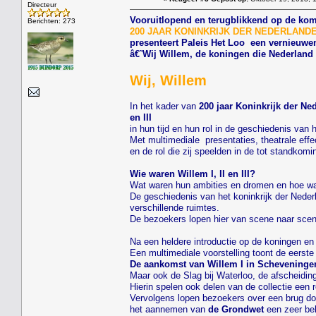
Directeur
Vooruitlopend en terugblikkend op de kom
Berichten: 273
200 JAAR KONINKRIJK DER NEDERLANDEN....
presenteert Paleis Het Loo een vernieuwen
â€˜Wij Willem, de koningen die Nederlan
Wij, Willem
In het kader van
200 jaar Koninkrijk der Ne
en III
in hun tijd en hun rol in de geschiedenis van
Met multimediale presentaties, theatrale effe
en de rol die zij speelden in de tot standko
Wie waren Willem I, II en III?
Wat waren hun ambities en dromen en hoe was
De geschiedenis van het koninkrijk der Neder
verschillende ruimtes.
De bezoekers lopen hier van scene naar scene
Na een heldere introductie op de koningen en 
Een multimediale voorstelling toont de eerst
De aankomst van Willem I in Scheveninge
Maar ook de Slag bij Waterloo, de afscheidin
Hierin spelen ook delen van de collectie een 
Vervolgens lopen bezoekers over een brug do
het aannemen van
de Grondwet
een zeer bel