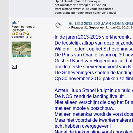
Op dit Duindorpforum tonen wij u
het Duindorp van vroeger, én van nu
want niets verdwijnt in de vergetelheidszee,
geen branding neemt onze herinnering mee!
plu4
Re:1813-2013 200 JAAR KONINKR
Forum beheerder
«
Reageer #1 Gepost op:
Januari 02, 2013, 1
Directeur
In de jaren 2013-2015 viert/herdenkt
Berichten: 273
De feestelijk aftrap van deze bijzon
Willem Frederik op het Scheveningse
De Prins van Oranje kwam op 30 nov
Gijsbert Karel van Hogendorp, uit ba
om de eerste soevereine vorst van N
De Scheveningers spelen de landing 
Op 30 november 2013 pakken ze flink 
Acteur Huub Stapel kruipt in de huid
De NOS zendt de landing live uit.
Niet alleen verschijnt die dag het Br
met een mooie vlootschouw.
Met een nettenkar wordt de vorst doo
Maar niet voordat de kwartiermakers 
echt hebben overgegeven!
Nadat de toekomstige vorst chocoladem