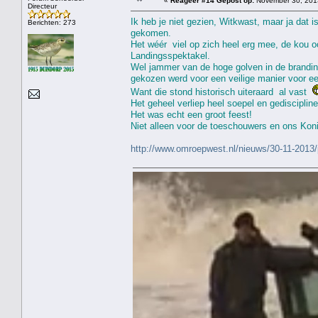
«
Reageer #14 Gepost op:
November 30, 2013
Directeur
Ik heb je niet gezien, Witkwast, maar ja dat
Berichten: 273
gekomen.
Het wéér viel op zich heel erg mee, de kou oo
Landingsspektakel.
Wel jammer van de hoge golven in de brandin
gekozen werd voor een veilige manier voor ee
Want die stond historisch uiteraard al vast
Het geheel verliep heel soepel en gediscipline
Het was echt een groot feest!
Niet alleen voor de toeschouwers en ons Ko
http://www.omroepwest.nl/nieuws/30-11-2013/p