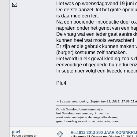
Het was op woensdagavond 19 juni e
De eerste aanzet tot het grote op
is daarmee een feit.
Na een boeiende introductie door o.
napraten onder het genot van een ha
De vraag wat een ieder gaat aantrek
kunnen heel wat moois verwachten!
Er zijn er die gebruik kunnen maken
(burger) kostuums zelf namaken.
Het wordt in elk geval kleding zoals
eenvoudige of gegoede burgerlui enz
In september volgt een tweede meeti
Plu4
«
Laatste verandering: September 13, 2013, 17:09:51 d
Op dit Duindorpforum tonen wij u
het Duindorp van vroeger, én van nu
want niets verdwijnt in de vergetelheidszee,
geen branding neemt onze herinnering mee!
plu4
Re:1813-2013 200 JAAR KONINKR
Forum beheerder
«
Reageer #3 Gepost op:
Oktober 19, 2013, 1