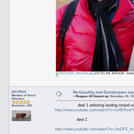
DSC04846_800x428.jpg
(137.81 KB, 800x428 - beke
jacobus
Re:Gezellig met Duindorpers ond
Member of Honor
«
Reageer #8 Gepost op:
November 26, 20
Directeur
deel 1 oefening landing strand sch
Berichten: 300
http://www.youtube.com/watch?v=Ln4ERvoP
deel 2
http://www.youtube.com/watch?v=JmDFS_n