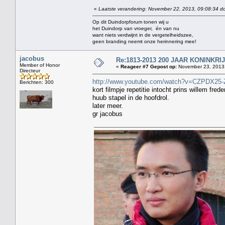
«
Laatste verandering: November 22, 2013, 09:08:34 do
Op dit Duindorpforum tonen wij u
het Duindorp van vroeger, én van nu
want niets verdwijnt in de vergetelheidszee,
geen branding neemt onze herinnering mee!
jacobus
Re:1813-2013 200 JAAR KONINKR
Member of Honor
«
Reageer #7 Gepost op:
November 23, 2013,
Directeur
http://www.youtube.com/watch?v=CZPDX25-
Berichten: 300
kort filmpje repetitie intocht prins willem frede
huub stapel in de hoofdrol.
later meer.
gr jacobus