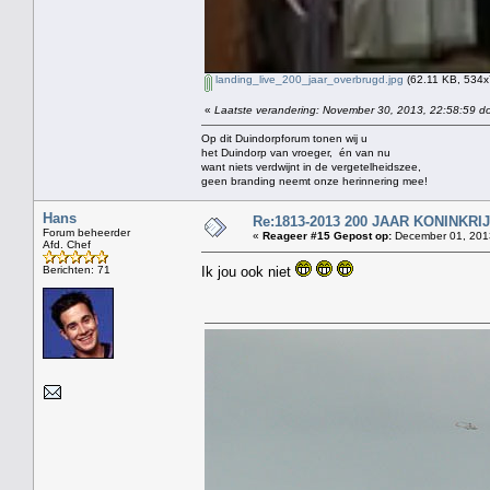
landing_live_200_jaar_overbrugd.jpg
(62.11 KB, 534x
«
Laatste verandering: November 30, 2013, 22:58:59 do
Op dit Duindorpforum tonen wij u
het Duindorp van vroeger, én van nu
want niets verdwijnt in de vergetelheidszee,
geen branding neemt onze herinnering mee!
Hans
Re:1813-2013 200 JAAR KONINKR
Forum beheerder
«
Reageer #15 Gepost op:
December 01, 2013
Afd. Chef
Berichten: 71
Ik jou ook niet