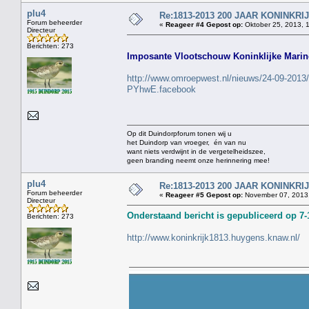
plu4
Re:1813-2013 200 JAAR KONINKR
Forum beheerder
«
Reageer #4 Gepost op:
Oktober 25, 2013, 
Directeur
Berichten: 273
Imposante Vlootschouw Koninklijke Marin
http://www.omroepwest.nl/nieuws/24-09-2013/g
PYhwE.facebook
Op dit Duindorpforum tonen wij u
het Duindorp van vroeger, én van nu
want niets verdwijnt in de vergetelheidszee,
geen branding neemt onze herinnering mee!
plu4
Re:1813-2013 200 JAAR KONINKR
Forum beheerder
«
Reageer #5 Gepost op:
November 07, 2013,
Directeur
Onderstaand bericht is gepubliceerd op 7-
Berichten: 273
http://www.koninkrijk1813.huygens.knaw.nl/