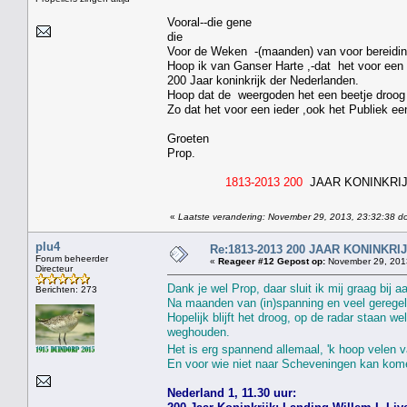
Vooral--die gene
die
Voor de Weken -(maanden) van voor bereidin
Hoop ik van Ganser Harte ,-dat het voor een 
200 Jaar koninkrijk der Nederlanden.
Hoop dat de weergoden het een beetje droog
Zo dat het voor een ieder ,ook het Publiek ee
Groeten
Prop.
1813-2013 200
JAAR KONINKRI
«
Laatste verandering: November 29, 2013, 23:32:38 do
plu4
Re:1813-2013 200 JAAR KONINKR
Forum beheerder
«
Reageer #12 Gepost op:
November 29, 2013
Directeur
Dank je wel Prop, daar sluit ik mij graag bij a
Berichten: 273
Na maanden van (in)spanning en veel geregel 
Hopelijk blijft het droog, op de radar staan 
weghouden.
Het is erg spannend allemaal, 'k hoop velen va
En voor wie niet naar Scheveningen kan kome
Nederland 1, 11.30 uur: