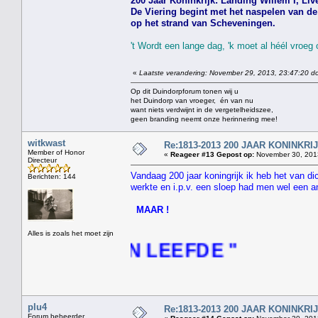
200 Jaar Koninkrijk: Landing Willem I, Live
De Viering begint met het naspelen van de 
op het strand van Scheveningen.
't Wordt een lange dag, 'k moet al héél vroeg
«
Laatste verandering: November 29, 2013, 23:47:20 do
Op dit Duindorpforum tonen wij u
het Duindorp van vroeger, én van nu
want niets verdwijnt in de vergetelheidszee,
geen branding neemt onze herinnering mee!
witkwast
Re:1813-2013 200 JAAR KONINKR
Member of Honor
«
Reageer #13 Gepost op:
November 30, 2013
Directeur
Vandaag 200 jaar koningrijk ik heb het van d
Berichten: 144
werkte en i.p.v. een sloep had men wel een a
MAAR !
Alles is zoals het moet zijn
INGEN LEEFDE "
plu4
Re:1813-2013 200 JAAR KONINKR
Forum beheerder