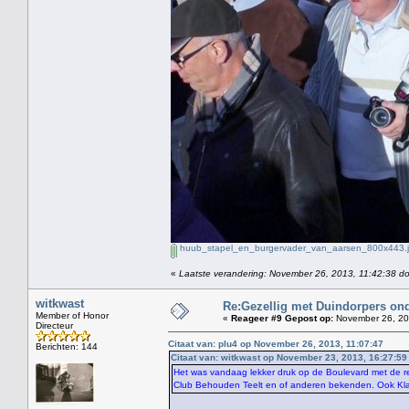
huub_stapel_en_burgervader_van_aarsen_800x443.
«
Laatste verandering: November 26, 2013, 11:42:38 do
witkwast
Re:Gezellig met Duindorpers ond
Member of Honor
«
Reageer #9 Gepost op:
November 26, 20
Directeur
Citaat van: plu4 op November 26, 2013, 11:07:47
Berichten: 144
Citaat van: witkwast op November 23, 2013, 16:27:59
Het was vandaag lekker druk op de Boulevard met de r
Club Behouden Teelt en of anderen bekenden. Ook Kla