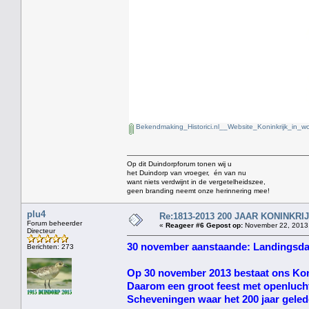
Bekendmaking_Historici.nl__Website_Koninkrijk_in_w
Op dit Duindorpforum tonen wij u
het Duindorp van vroeger, én van nu
want niets verdwijnt in de vergetelheidszee,
geen branding neemt onze herinnering mee!
plu4
Re:1813-2013 200 JAAR KONINKR
Forum beheerder
«
Reageer #6 Gepost op:
November 22, 2013,
Directeur
30 november aanstaande: Landingsda
Berichten: 273
Op 30 november 2013 bestaat ons Koni
Daarom een groot feest met openlucht
Scheveningen waar het 200 jaar geled