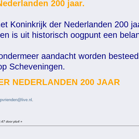
Nederlanden 200 jaar.
het Koninkrijk der Nederlanden 200 ja
 is uit historisch oogpunt een belang
l ondermeer aandacht worden besteed
 op Scheveningen.
ER NEDERLANDEN 200 JAAR
rpvrienden@live.nl
.
9:47 door plu4
»