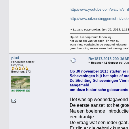
http://www.youtube.com/watch?v
http://www.uitzendinggemist.nl/vi
«
Laatste verandering: Juni 22, 2013, 11:3
Op dit Duindorpforum tonen wij u
het Duindorp van vroeger, én van nu
want niets verdwijnt in de vergetelheidszee,
geen branding neemt onze herinnering mee
plu4
Re:1813-2013 200 J
Forum beheerder
«
Reageer #2 Gepost op:
Juni
Directeur
Op 30 november 2013 starten er i
Berichten: 273
Scheveningen bijt het spits af m
De Stichting Scheveningen Vierin
aangemeld
om deze historische gebeurtenis 
Het was op woensdagavond 1
De eerste aanzet tot het g
Na een boeiende introductie
een drankje.
De vraag wat een ieder gaat
Er zijn er die gebruik kunn