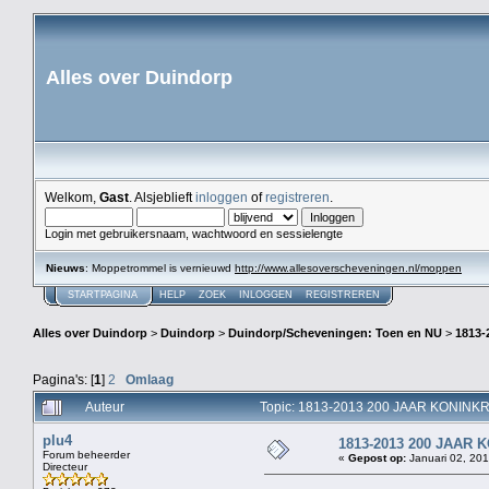
Alles over Duindorp
Welkom,
Gast
. Alsjeblieft
inloggen
of
registreren
.
Login met gebruikersnaam, wachtwoord en sessielengte
Nieuws
: Moppetrommel is vernieuwd
http://www.allesoverscheveningen.nl/moppen
STARTPAGINA
HELP
ZOEK
INLOGGEN
REGISTREREN
Alles over Duindorp
>
Duindorp
>
Duindorp/Scheveningen: Toen en NU
>
1813
Pagina's: [
1
]
2
Omlaag
Auteur
Topic: 1813-2013 200 JAAR KONINK
plu4
1813-2013 200 JAAR
Forum beheerder
«
Gepost op:
Januari 02, 201
Directeur