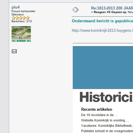
plu4
Re:1813-2013 200 J
Forum beheerder
«
Reageer #5 Gepost op:
Nov
Directeur
Onderstaand bericht is gepublice
Berichten: 273
http://www.koninkrijk1813.huygens.