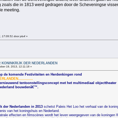
ng zoals die in 1813 werd gedragen door de Scheveningse visser
de meeting.
, 17:09:51 door plu4
»
!
AAR KONINKRIJK DER NEDERLANDEN
ober 19, 2013, 12:11:18 »
op de komende Festiviteiten en Herdenkingen rond
ANDEN..............
ernieuwend tentoonstellingsconcept met het multimediaal objecttheater
 Nederland bouwdenâ€™.
jk der Nederlanden in 2013
schetst Paleis Het Loo het verhaal van de koni
edenis van het koningshuis en Nederland.
trale effecten en filmscènes wordt het leven weergegeven van de koningen Wil