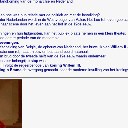
t standkoming van de monarchie en Nederland.
n hoe was hun relatie met de politiek en met de bevolking?
der Nederlanden wordt in de Westvleugel van Paleis Het Loo tot leven gebrach
naar scene door het leven aan het hof in de 19de eeuw.
ningen en hun tijdgenoten, kan het publiek plaats nemen in een klein theater.
t de eerste periode van de monarchie:
heveningen
.
afscheiding van België, de opbouw van Nederland, het huwelijk van
Willem II
ectie een rol, naast nieuw en bestaand beeldmateriaal.
en brug door de tweede helft van de 19e eeuw waarin ondermeer
n zeer belangrijke stap was.
 II volgt de regeerperiode van
koning Willem III.
ingin Emma
de overgang gemaakt naar de moderne invulling van het koning