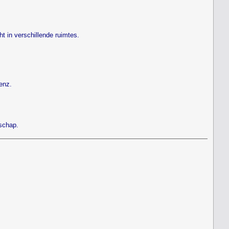
t in verschillende ruimtes.
enz.
schap.