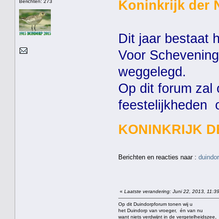
Koninkrijk der 
Berichten: 273
Dit jaar bestaat 
Voor Scheveningen
weggelegd.
Op dit forum za
feestelijkheden
KONINKRIJK D
Berichten en reacties naar :
duindo
«
Laatste verandering: Juni 22, 2013, 11:3
Op dit Duindorpforum tonen wij u
het Duindorp van vroeger, én van nu
want niets verdwijnt in de vergetelheidszee,