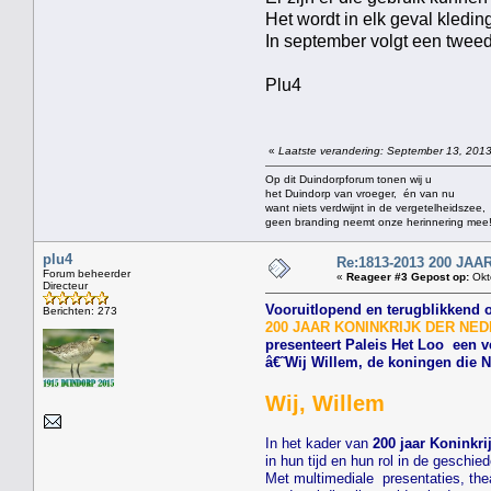
Het wordt in elk geval kledi
In september volgt een twee
Plu4
«
Laatste verandering: September 13, 2013
Op dit Duindorpforum tonen wij u
het Duindorp van vroeger, én van nu
want niets verdwijnt in de vergetelheidszee,
geen branding neemt onze herinnering mee
plu4
Re:1813-2013 200 J
Forum beheerder
«
Reageer #3 Gepost op:
Okt
Directeur
Vooruitlopend en terugblikkend 
Berichten: 273
200 JAAR KONINKRIJK DER NEDERL
presenteert Paleis Het Loo een v
â€˜Wij Willem, de koningen die
Wij, Willem
In het kader van
200 jaar Koninkri
in hun tijd en hun rol in de geschi
Met multimediale presentaties, thea