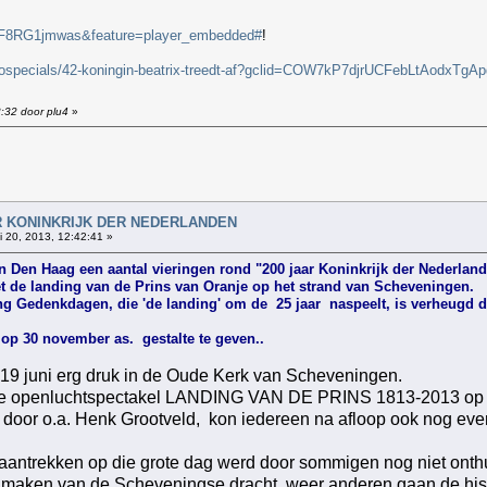
=rF8RG1jmwas&feature=player_embedded#
!
deospecials/42-koningin-beatrix-treedt-af?gclid=COW7kP7djrUCFebLtAodxTgAp
3:32 door plu4
»
!
AAR KONINKRIJK DER NEDERLANDEN
 20, 2013, 12:42:41 »
n Den Haag een aantal vieringen rond "200 jaar Koninkrijk der Nederland
et de landing van de Prins van Oranje op het strand van Scheveningen.
g Gedenkdagen, die 'de landing' om de 25 jaar naspeelt, is verheugd d
op 30 november as. gestalte te geven..
9 juni erg druk in de Oude Kerk van Scheveningen.
rote openluchtspectakel LANDING VAN DE PRINS 1813-2013 op 3
 door o.a. Henk Grootveld, kon iedereen na afloop ook nog eve
 aantrekken op die grote dag werd door sommigen nog niet ont
en maken van de Scheveningse dracht, weer anderen gaan de his