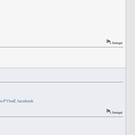
Gelogd
kGQo-PYhwE.facebook
Gelogd