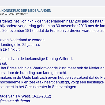
!
AAR KONINKRIJK DER NEDERLANDEN
ari 02, 2013, 19:55:06 »
herdenkt het Koninkrijk der Nederlanden haar 200 jarig bestaan.
e bijzondere verjaardag gebeurt op 30 november 2013 met de la
 30 november 1813 nadat de Fransen verdreven waren, op uitno
st van Nederland te worden.
landing elke 25 jaar na.
e flink uit!
 de huid van de toekomstige Koning Willem I.
 uit.
ag het Britse schip de Warrior voor de kust, maar ook de Neder
orst door de branding aan land gebracht.
ermakers in de Oude kerk zich ervan hebben verzekerd dat de F
hocolademelk en zeekaak heeft genuttigd, volgt een feestelijke 
ksconcert in het Circustheater in Scheveningen.
ortage van TV West. (3-12-2012)
jes over dit thema
.