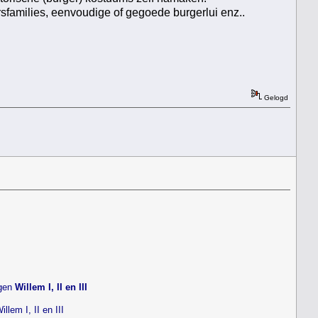
sfamilies, eenvoudige of gegoede burgerlui enz..
Gelogd
ngen
Willem I, II en III
lem I, II en III