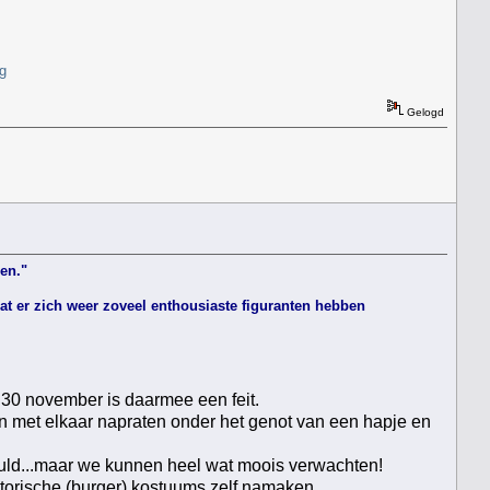
g
Gelogd
en."
at er zich weer zoveel enthousiaste figuranten hebben
0 november is daarmee een feit.
n met elkaar napraten onder het genot van een hapje en
huld...maar we kunnen heel wat moois verwachten!
torische (burger) kostuums zelf namaken.