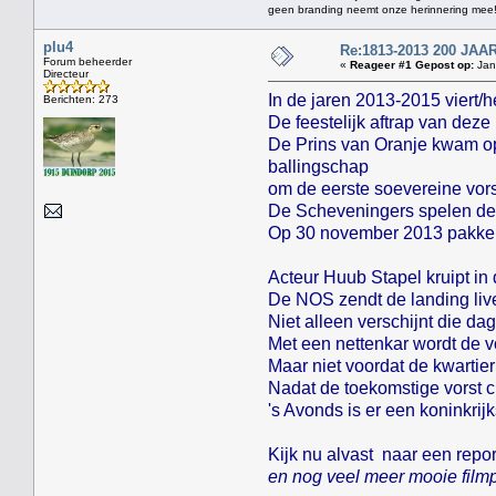
geen branding neemt onze herinnering mee
plu4
Re:1813-2013 200 J
Forum beheerder
«
Reageer #1 Gepost op:
Janu
Directeur
In de jaren 2013-2015 viert/
Berichten: 273
De feestelijk aftrap van dez
De Prins van Oranje kwam op
ballingschap
om de eerste soevereine vor
De Scheveningers spelen de 
Op 30 november 2013 pakken z
Acteur Huub Stapel kruipt in
De NOS zendt de landing live
Niet alleen verschijnt die d
Met een nettenkar wordt de v
Maar niet voordat de kwarti
Nadat de toekomstige vorst c
's Avonds is er een koninkrij
Kijk nu alvast naar een rep
en nog veel meer mooie filmp