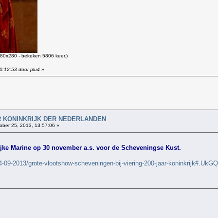
80x280 - bekeken 5806 keer.)
0:12:53 door plu4
»
!
AAR KONINKRIJK DER NEDERLANDEN
ober 25, 2013, 13:57:06 »
ke Marine op 30 november a.s. voor de Scheveningse Kust.
4-09-2013/grote-vlootshow-scheveningen-bij-viering-200-jaar-koninkrijk#.U
!