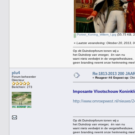
Portret_Koning_Willem_I.jpg
(55.75 KB, 2
«
Laatste verandering: Oktober 20, 2013, 0
Op dit Duindorpforum tonen wij u
het Duindorp van vroeger, én van nu
want niets verdwijnt in de vergetelheidszee,
geen branding neemt onze herinnering mee
plu4
Re:1813-2013 200 J
Forum beheerder
«
Reageer #4 Gepost op:
Okt
Directeur
Berichten: 273
Imposante Vlootschouw Koninklij
http://www.omroepwest.nl/nieuws/2
Op dit Duindorpforum tonen wij u
het Duindorp van vroeger, én van nu
want niets verdwijnt in de vergetelheidszee,
geen branding neemt onze herinnering mee